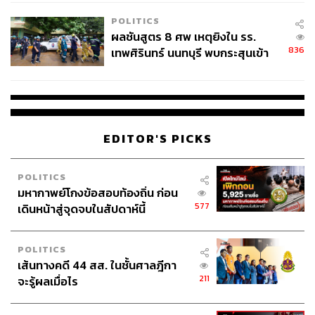
โรงเรียนคลี่คลาย
เท้า, ข้อเข่าเสื่อม, อาการปวดต่างๆ รวมถึงโรคฮิตอย่าง
POLITICS
ออฟฟิศซินโดรมด้วย
ผลชันสูตร 8 ศพ เหตุยิงใน รร.
836
เทพศิรินทร์ นนทบุรี พบกระสุนเข้า
จุดสำคัญ ‘ศีรษะ-หน้าอก’ ครูถูกยิง
4 นัด จากระยะไกล
EDITOR'S PICKS
POLITICS
มหากาพย์โกงข้อสอบท้องถิ่น ก่อน
577
เดินหน้าสู่จุดจบในสัปดาห์นี้
POLITICS
เส้นทางคดี 44 สส. ในชั้นศาลฎีกา
211
จะรู้ผลเมื่อไร