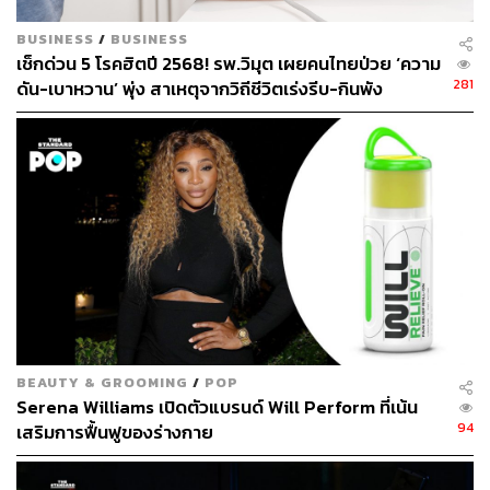
BUSINESS
/
BUSINESS
เช็กด่วน 5 โรคฮิตปี 2568! รพ.วิมุต เผยคนไทยป่วย ‘ความ
การวินิจฉัยโรคก่อนฝังเข็มมีขั้นตอนอย่างไร
281
ดัน-เบาหวาน’ พุ่ง สาเหตุจากวิถีชีวิตเร่งรีบ-กินพัง
หมอกาแฟ:
หลักๆ ก็จะวินิจฉัยจากการตรวจ ด้วยการสังเกต
ลักษณะของลิ้น การแมะ (จับชีพจรบริเวณข้อมือ) ซึ่งจะ
สามารถบ่งบอกได้ถึงพลังของอวัยวะต่างๆ ในร่างกายว่าผิด
ปกติหรือมีปัญหาจุดไหนบ้าง รวมถึงการซักถามพูดคุย เพื่อให้
ได้ข้อมูลพฤติกรรมการใช้ชีวิตของคนไข้ให้เยอะที่สุด แล้วนำ
มาประมวลผล ซึ่งผลลัพธ์ของแต่ละคนก็จะไม่เหมือนกัน
ตัวอย่างเช่น ปวดหัวเหมือนกัน แต่บางคนปวดหัวเพราะความ
เย็น ขณะที่บางคนปวดหัวเพราะความร้อน การรักษาก็จะไม่
เหมือนกัน
BEAUTY & GROOMING
/
POP
Serena Williams เปิดตัวแบรนด์ Will Perform ที่เน้น
94
เสริมการฟื้นฟูของร่างกาย