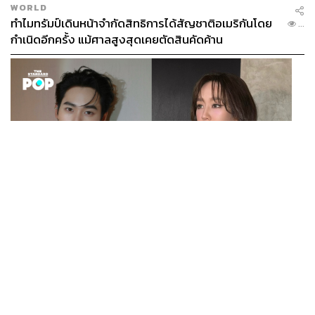
WORLD
ทำไมทรัมป์เดินหน้าจำกัดสิทธิการได้สัญชาติอเมริกันโดย
...
กำเนิดอีกครั้ง แม้ศาลสูงสุดเคยตัดสินคัดค้าน
ENTERTAINMENT
เก้า นพเก้า และ พาย รินรดา เตรียมร่วมงานกันใน ‘รสกาล
...
Enchanted Taste In Time’