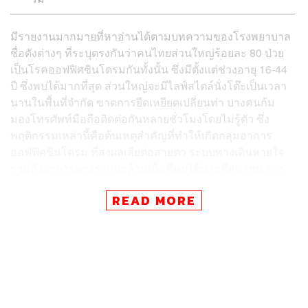
มีรายงานมากมายที่หาอ่านได้ตามบทความของโรงพยาบาล
ชื่อดังต่างๆ ที่ระบุตรงกันว่าคนไทยส่วนใหญ่ร้อยละ 80 ป่วย
เป็นโรคออฟฟิศซินโดรมกันทั้งนั้น ซึ่งมีตั้งแต่ช่วงอายุ 16-44
ปี ซึ่งพบได้มากที่สุด ส่วนใหญ่จะมีไลฟ์สไตล์นั่งโต๊ะเป็นเวลา
นานในพื้นที่จำกัด ขาดการยืดเหยียดเปลี่ยนท่า บางคนก้ม
มองโทรศัพท์มือถือติดต่อกันหลายชั่วโมงโดยไม่รู้ตัว ซึ่ง
พฤติกรรมเหล่านี้คือต้นเหตุสำคัญที่ทำให้เกิดกลุ่มอาการ
ออฟฟิศซินโดรม ที่ส่งผลเสียต่อสายตา ระบบทางเดินหายใจ
รวมถึงอาการทางระบบกล้ามเนื้อที่พบได้มากที่สุด เช่น การ
ปวดหลัง ปวดคอ ไหล่ตึง เมื่อยตามร่างกาย ข้อต่อกระดูก บาง
READ MORE
คนเป็นนิ้วล็อก และลามไปถึงอาการปวดหัว ปวดไมเกรตตาม
มาด้วย เมื่อคนไทยส่วนใหญ่เป็นโรคออฟฟิศซินโดรมกันมาก
ขนาดนี้ ที่พึ่งสำคัญที่เป็นจุดหมายของทุกคนจึงหนีไม่พ้น
คลินิกแพทย์แผนจีน ที่ถือว่ามาแรงมากๆ โดยเฉพาะในกลุ่ม
ชาวออฟฟิศซินโดรม
แม้แต่ผู้เขียนเองก็หลีกหนีโรคนี้ไม่พ้นเช่นกัน นั่นจึงเป็น