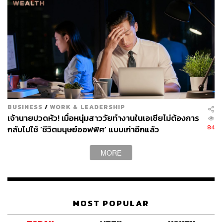
BUSINESS
/
WORK & LEADERSHIP
ปัญหาอันดับ 1 ของคนไข้ชาวไทย ที่รักษาได้ด้วยการฝังเข็ม+
เจ้านายปวดหัว! เมื่อหนุ่มสาววัยทำงานในเอเชียไม่ต้องการ
ครอบแก้ว
84
กลับไปใช้ ‘ชีวิตมนุษย์ออฟฟิศ’ แบบเก่าอีกแล้ว
หมอกาแฟ:
แน่นอนว่าต้องเป็นออฟฟิศซินโดรม เป็นโรคคน
เมืองที่พบได้บ่อย สำหรับที่นี่ก็จะใช้วิธีการรักษาแบบฝังเข็ม
MORE
ร่วมกับการครอบแก้ว ซึ่งจะได้ผลดีที่สุด ซึ่งสามารถทำการ
รักษาโรคด้วยศาสตร์แพทย์แผนจีนดังนี้
MOST POPULAR