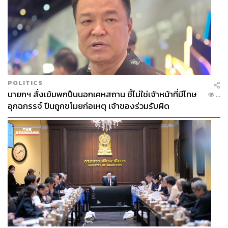
POLITICS
นายกฯ สั่งเข้มพกปืนนอกเคหสถาน ชี้ไม่ใช่เจ้าหน้าที่มีโทษ
...
อุกฉกรรจ์ ปืนถูกขโมยก่อเหตุ เจ้าของร่วมรับผิด
ภาพ: Saran Clinic
พิสูจน์อักษร: วรรษมล สิงหโกมล
FYI
Saran Clinic ตั้งอยู่ที่ซอยพระรามเก้า 57 ให้
บริการการรักษาทางเลือก เช่น ฝังเข็ม ครอบแก้ว
กัวซา จัดกระดูก และสปาตา
เวลาเปิด-ปิด: วันจันทร์-ศุกร์ เวลา 10.00-19.00