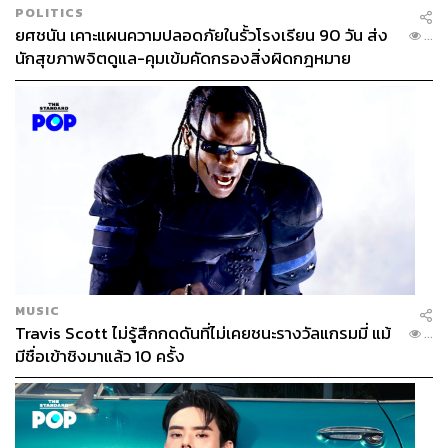
น., วันเสาร์-อาทิตย์ เวลา 11.00-20.00 น.
POLITICS
ราคาฝังเข็ม: ราคาปกติ 850 บาท/ครั้ง, ราคา
ยศชนัน เคาะแผนความปลอดภัยในรั้วโรงเรียน 90 วัน ส่ง
...
คอร์ส 5 ครั้ง 4,250 บาท (+ฟรี 1 ครั้ง), 10 ครั้ง
นักสุขภาพจิตดูแล-คุมเข้มคัดกรองสิ่งผิดกฎหมาย
8,500 บาท (+ฟรี 3 ครั้ง) และ 20 ครั้ง 17,000
บาท (+ฟรี 7 ครั้ง)
ราคาครอบแก้ว: ราคาปกติ 500 บาท/ครั้ง, ราคา
คอร์ส 5 ครั้ง 2,500 บาท, 10 ครั้ง 4,000 บาท
โทรนัดหมายได้ที่ โทร. 09 7197 3715,
Facebook: saranclinicbkk, Instagram
@saranclinic
TAGS:
การฝังเข็ม
Saran Clinic
ฝังเข็ม
มนุษย์ออฟฟิศ
MUSIC
ออฟฟิศซินโดรม
Travis Scott ไม่รู้สึกกดดันที่ไม่เคยชนะรางวัลแกรมมี่ แม้
...
มีชื่อเข้าชิงมาแล้ว 10 ครั้ง