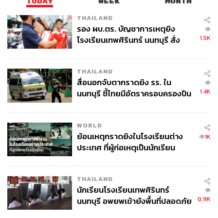
TODAY
WEEK
MONTH
THAILAND
รอง ผบ.ตร. บัญชาการเหตุยิง
1.5K
โรงเรียนเทพศิรินทร์ นนทบุรี สั่ง
ค้นหา 2 รอบยืนยันไร้คนติดค้าง พบ
ศพปู่-ย่าที่บ้านพักผู้ก่อเหตุ
THAILAND
สื่อนอกจับตากราดยิง รร. ใน
1.4K
นนทบุรี ชี้ไทยมีอัตราครอบครองปืน
สูงในระดับต้นของภูมิภาค
การฝังเข็ม
คือการที่แพทย์ใช้เข็มขนาดเล็กปักลงในจุดต่างๆ ของร่างกาย
WORLD
แล้วกระตุ้นโดยใช้นิ้วมือหมุนปั่น หรือใช้เครื่องกระตุ้นไฟฟ้า
ย้อนเหตุกราดยิงในโรงเรียนต่าง
1K
ใช้เวลาประมาณ 20-30 นาที เพื่อแก้ไขการไหลเวียนของ
ประเทศ ที่ผู้ก่อเหตุเป็นนักเรียน
เลือดลมปราณที่ติดขัด ปรับอวัยวะต่างๆ ในร่างกายให้สมดุล
กระตุ้นภูมิคุ้มกันในร่างกาย สรรพคุณของการฝังเข็ม
สามารถรักษาอาการปวดหลัง, ปวดศีรษะ, มือเท้าชา,
THAILAND
นักเรียนโรงเรียนเทพศิรินทร์
อัมพฤกษ์, อัมพาต, นอนไม่หลับ, เครียดไมเกรน, วิตกกังวล,
0.9K
นนทบุรี อพยพเข้ายังพื้นที่ปลอดภัย
ปวดเมื่อยกล้ามเนื้อ, โรคกล้ามเนื้อเอ็น ข้อกระดูก และปลาย
ชั่วคราว หลังเหตุใช้อาวุธปืนภายใน
ประสาทชา, ปวดข้อรูมาตอยด์, ตะคริว, ชาปลายมือปลาย