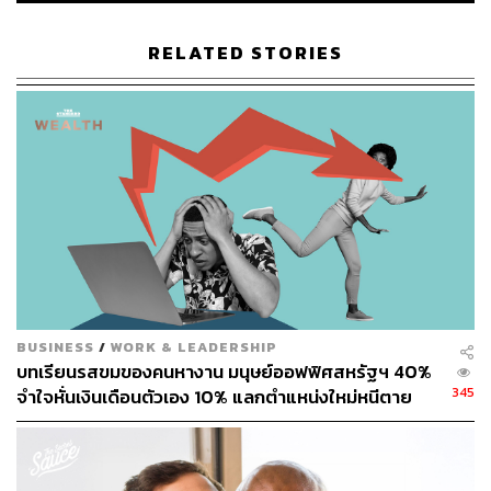
จุดเริ่มต้นของศาสตร์แพทย์แผนจีน
RELATED STORIES
หมอกาแฟ:
ศาสตร์แพทย์แผนจีนในประเทศจีน จริงๆ มีนาน
แล้วกว่า 4,000 ปี นะครับ เรียกว่าเป็นศาสตร์ที่ก่อกำเนิดมา
ก่อนสมัยพุทธกาลอีก ส่วนที่ประเทศไทยของเราเอง ต้อง
ยอมรับว่าแพทย์แผนจีนรวมถึงการรักษาด้วยศาสตร์แผนจีน
ต่างๆ เริ่มมีบทบาทมากขึ้นในช่วง 10 ปีที่ผ่านมา เห็นได้จาก
กระทรวงสาธารณสุขเองที่เขาเปิดให้มีการขึ้นทะเบียนแพทย์
แผนจีนในประเทศไทย ซึ่งให้การยอมรับว่าการรักษาด้วย
ศาสตร์แพทย์แผนจีน ก็ถือเป็นการรักษาอีกแขนงหนึ่ง และมี
การอนุญาตให้เปิดหลักสูตรการเรียนการสอนเกี่ยวกับแพทย์
แผนจีนด้วย
BUSINESS
/
WORK & LEADERSHIP
จุดเด่นของการรักษาด้วยแพทย์แผนจีน
บทเรียนรสขมของคนหางาน มนุษย์ออฟฟิศสหรัฐฯ 40%
หมอกาแฟ:
ศาสตร์แพทย์แผนจีนมีจุดเด่นตรงที่มันเป็น
345
จำใจหั่นเงินเดือนตัวเอง 10% แลกตำแหน่งใหม่หนีตาย
ธรรมชาติบำบัด จะใช้ทุกอย่างที่เป็นธรรมชาติเข้ามามีส่วน
ภาวะตกงานเรื้อรัง
ร่วมในการรักษาอาการต่างๆ รวมถึงมีการกระตุ้นให้ร่างกาย
สามารถรักษาตัวเองได้ต่อไป หลักการอธิบายง่ายๆ สมมติว่า