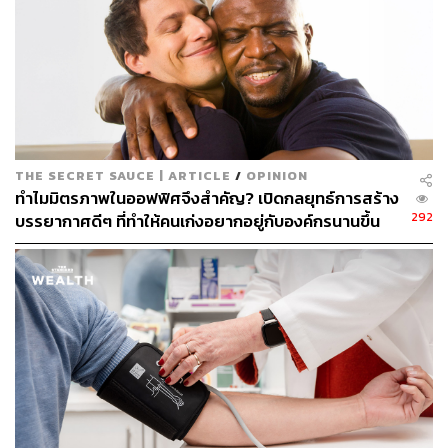
คนๆ หนึ่งไม่ว่าจะป่วยเป็นโรคอะไรก็ตาม ส่วนสำคัญคืออยู่
พฤติกรรมที่ผ่านมาของตัวเราเองทั้งนั้น เรานอนไม่พอเอง
เรากินอาหารไม่ดีเอง เราไม่ออกกำลังกายเอง อีกส่วนหนึ่งที่
ก่อให้เกิดอาการป่วยคือจากโรคภายนอก อย่างสถานการณ์
ปัจจุบันก็เช่นมีโรคโควิด-19 เข้ามา เป็นต้น การรักษาด้วย
ศาสตร์จีน อย่างของจีนเอง เขาจะทำให้ร่างกายของคนเรา
แข็งแรงก่อน ต่อให้มีเชื้อโรคภายนอกอะไรเกิดขึ้น ก็ทำอะไร
ไม่ได้ถ้าเรามีร่างกายที่แข็งแรงเป็นเกราะป้องกัน และการ
THE SECRET SAUCE | ARTICLE
/
OPINION
รักษาที่แพร่หลายในปัจจุบันมี 2 ทางหลักๆ คือการฝังเข็ม และ
ทำไมมิตรภาพในออฟฟิศจึงสำคัญ? เปิดกลยุทธ์การสร้าง
การรักษาด้วยสมุนไพร
292
บรรยากาศดีๆ ที่ทำให้คนเก่งอยากอยู่กับองค์กรนานขึ้น