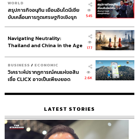
WORLD
สรุปภารกิจอนุทิน เยือนอินโดนีเซีย
การครอบแก้ว
545
ขับเคลื่อนการทูตเศรษฐกิจเชิงรุก
เป็นการบำบัดอาการปวด คือการใช้กระปุกสุญญากาศครอบ
ประกาศหุ้นส่วนยุทธศาสตร์ไทย –
ไปบนผิวหนัง โดยมีวิธีทำให้กระปุกเกิดสุญญากาศ ทั้งจาก
อินโดนีเซีย
การใช้ไฟลนภายในกระปุกก่อนที่จะครอบลงบนผิวหนัง หรือ
Navigating Neutrality:
การที่ใช้อุปกรณ์ดูดอากาศออกจากกระปุกที่ครอบลงไปแล้ว
Thailand and China in the Age
ซึ่งการครอบแก้วมีสรรพคุณคือช่วยกระตุ้นระบบการไหล
177
of a New Global Order
เวียนของโลหิต, ปรับการไหลของเลือดลม ไม่ให้เกิดการอุด
ตัน, ช่วยบรรเทาอาการอาการปวดเมื่อยกล้ามเนื้อจากการคั่ง
BUSINESS
/
ECONOMIC
ของของเสีย, กระตุ้นการไหลเวียนของระบบน้ำเหลือง, เสริม
วิเคราะห์ปรากฏการณ์คนแห่ขอสิน
สร้างภูมิคุ้มกันที่แข็งแรง และการตอบสนองต่อการอักเสบ,
2.6K
เชื่อ CLICX อาจเป็นเพียงยอด
กระตุ้นการทำงานของระบบประสาท, ช่วยบรรเทาอาการ
ภูเขาน้ำแข็ง ของปัญหาหนี้ครัว
ปวดเคล็ดตามเส้น, ช่วยจำกัดของเสีย และระบายความชื้น
เรือนไทยที่ถูกซุกไว้
ออกจากร่างกาย, ช่วยปรับสมดุลร่างกาย ทำให้แข็งแรงและมี
พละกำลังเพิ่มขึ้น
LATEST STORIES