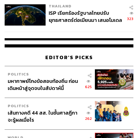
THAILAND
ISP เรียกร้องรัฐบาลไทยปรับ
323
ยุทธศาสตร์ต่อเมียนมา เสนอโมเดล
‘3 ระเบียง’ รับมือภัยคุกคามข้าม
แดน
EDITOR'S PICKS
POLITICS
มหากาพย์โกงข้อสอบท้องถิ่น ก่อน
625
เดินหน้าสู่จุดจบในสัปดาห์นี้
POLITICS
เส้นทางคดี 44 สส. ในชั้นศาลฎีกา
262
จะรู้ผลเมื่อไร
WORLD