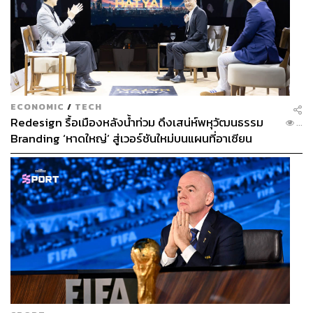
ECONOMIC
/
TECH
Redesign รื้อเมืองหลังน้ำท่วม ดึงเสน่ห์พหุวัฒนธรรม
...
Branding ‘หาดใหญ่’ สู่เวอร์ชันใหม่บนแผนที่อาเซียน