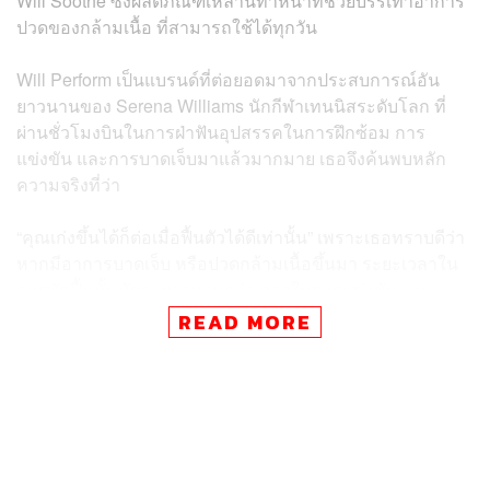
Will Soothe ซึ่งผลิตภัณฑ์เหล่านี้ทำหน้าที่ช่วยบรรเทาอาการ
ปวดของกล้ามเนื้อ ที่สามารถใช้ได้ทุกวัน
Will Perform เป็นแบรนด์ที่ต่อยอดมาจากประสบการณ์อัน
ยาวนานของ Serena Williams นักกีฬาเทนนิสระดับโลก ที่
ผ่านชั่วโมงบินในการฝ่าฟันอุปสรรคในการฝึกซ้อม การ
แข่งขัน และการบาดเจ็บมาแล้วมากมาย เธอจึงค้นพบหลัก
ความจริงที่ว่า
“คุณเก่งขึ้นได้ก็ต่อเมื่อฟื้นตัวได้ดีเท่านั้น” เพราะเธอทราบดีว่า
หากมีอาการบาดเจ็บ หรือปวดกล้ามเนื้อขึ้นมา ระยะเวลาใน
การพักฟื้นนั้นมักจะยาวนานกว่าเวลาในการแข่งขันเสมอ
การได้ใช้ผลิตภัณฑ์จากแบรนด์ต่างๆ ที่มีตามท้องตลาดใน
READ MORE
การช่วยฟื้นฟูกล้ามเนื้อและความเจ็บปวดยังไม่มีอันไหนที่
ถูกใจเธอจังๆ สักแบรนด์ การก่อตั้งแบรนด์ขึ้นมาเสียเองจึง
เป็นคำตอบที่เหมาะสมที่สุด
แบรนด์ Will Perform ใช้เวลาในกระบวนการคิดค้นและผลิต
ที่กินเวลานานหลายปี กว่าจะได้เปิดตัวแบรนด์ขึ้นมาในวันนี้