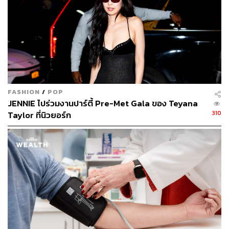
ผลิตภัณฑ์บรรเทาอาการปวด
FASHION
/
POP
JENNIE ไปร่วมงานปาร์ตี้ Pre-Met Gala ของ Teyana
98
310
Taylor ที่นิวยอร์ก
ABOUT THE AUTHOR
ภูริตา บุญล้อม
Beauty Editor | THE STANDARD LIFE