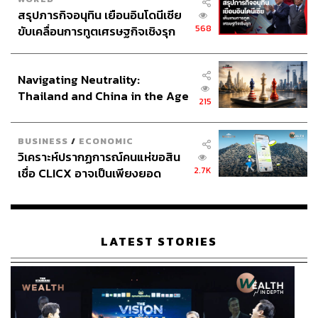
สรุปภารกิจอนุทิน เยือนอินโดนีเซีย
568
ขับเคลื่อนการทูตเศรษฐกิจเชิงรุก
ประกาศหุ้นส่วนยุทธศาสตร์ไทย –
อินโดนีเซีย
Navigating Neutrality:
Thailand and China in the Age
215
of a New Global Order
BUSINESS
/
ECONOMIC
วิเคราะห์ปรากฏการณ์คนแห่ขอสิน
2.7K
เชื่อ CLICX อาจเป็นเพียงยอด
ภูเขาน้ำแข็ง ของปัญหาหนี้ครัว
เรือนไทยที่ถูกซุกไว้
LATEST STORIES