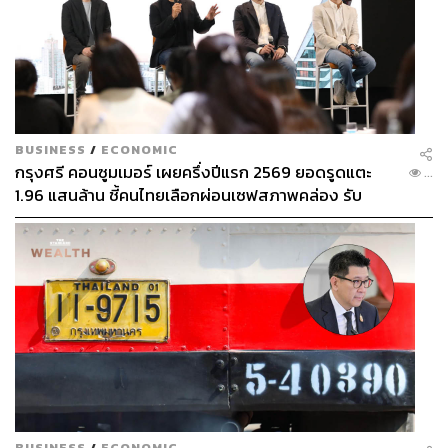
BUSINESS
/
ECONOMIC
กรุงศรี คอนซูมเมอร์ เผยครึ่งปีแรก 2569 ยอดรูดแตะ
...
1.96 แสนล้าน ชี้คนไทยเลือกผ่อนเซฟสภาพคล่อง รับ
เศรษฐกิจผันผวนฉุดผลประกอบการพลาดเป้า
BUSINESS
/
ECONOMIC