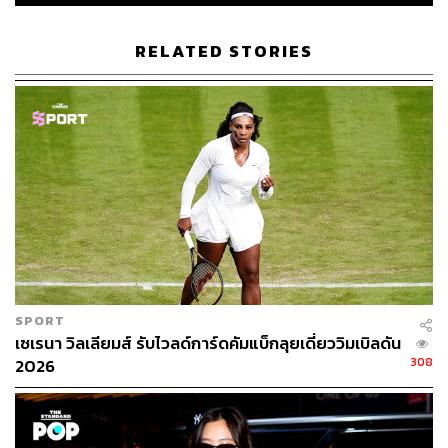
RELATED STORIES
ภาพ: Courtesy of Will Perform
อ้างอิง:
SPORT
https://wwd.com/beauty-industry-news/wellness/sere
เซเรนา วิลเลียมส์ รับไวลด์การ์ดคัมแบ็กลุยเดี่ยววิมเบิลดัน
308
na-williams-launches-recovery-brand-will-perform-w
2026
ellness-1235442287/
TAGS:
Serena Williams
ออฟฟิศซินโดรม
Will Perform