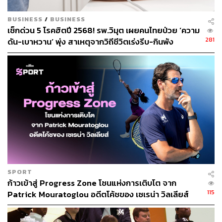
BUSINESS
/
BUSINESS
เช็กด่วน 5 โรคฮิตปี 2568! รพ.วิมุต เผยคนไทยป่วย ‘ความ
281
ดัน-เบาหวาน’ พุ่ง สาเหตุจากวิถีชีวิตเร่งรีบ-กินพัง
SPORT
ก้าวเข้าสู่ Progress Zone โซนแห่งการเติบโต จาก
115
Patrick Mouratoglou อดีตโค้ชของ เซเรน่า วิลเลียส์