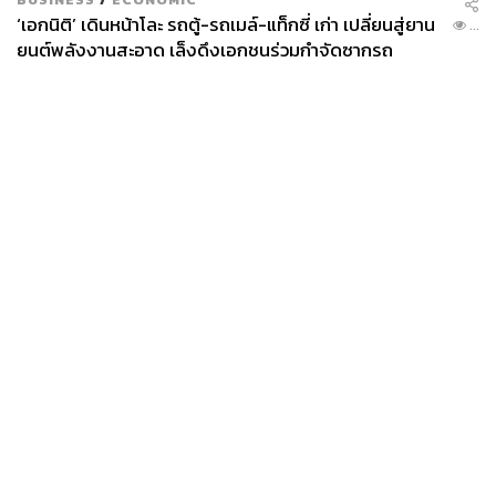
‘เอกนิติ’ เดินหน้าโละ รถตู้-รถเมล์-แท็กซี่ เก่า เปลี่ยนสู่ยาน
...
ยนต์พลังงานสะอาด เล็งดึงเอกชนร่วมกำจัดซากรถ
News
Wealth
Pop
Podcast
Video
Now
Opinion
Careers
Events
Privacy
About
Contact
Policy
FOR
ADVERTISING
MEMBERSHIP