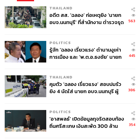
THAILAND
อดีต สส. ‘ฉลอง’ ก่อเหตุยิง ‘นายก
563
อบจ.นนทบุรี’ ที่สำนักงาน ตำรวจรุด
ลงพื้นที่
POLITICS
รู้จัก ‘ฉลอง เรี่ยวแรง’ ตำนานงูเห่า
445
การเมือง และ ‘พ.ต.อ.ธงชัย’ นายก
อบจ. นนทบุรี หลายสมัย บุคคล
สำคัญในเหตุยิง
THAILAND
คุมตัว ‘ฉลอง เรี่ยวแรง’ สอบปมรัว
386
ยิง 4 นัดใส่ นายก อบจ.นนทบุรี ผู้
ว่าฯ ลงพื้นที่ตรวจสอบเร่งหาสาเหตุ
POLITICS
‘อาสพลธ์’ เปิดข้อมูลทุจริตสอบท้อง
354
ถิ่นศรีสะเกษ เงินสะพัด 300 ล้าน
จ่อขยายผลรื้อคดีทั่วประเทศ