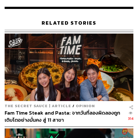
พฤษภาคม รอบเวลา 12.00-14.00 น. ราคาคนละ 12,000
บาท ใครสนใจเข้าไปดูรายละเอียดและจองที่นั่งกันได้ที่
http
s://www.facebook.com/cote.bangkok
RELATED STORIES
ภาพ:
Courtesy of the Restaurant
TAGS:
Cote by Mauro Colagreco
ร้านอาหาร
Capella Bangkok
เชฟ
Mauro Colagreco
THE SECRET SAUCE | ARTICLE
/
OPINION
205
Fam Time Steak and Pasta: จากวันที่ลองผิดลองถูก
314
เติบโตอย่างมั่นคง สู่ 11 สาขา
ABOUT THE AUTHOR