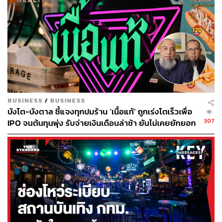
วรรษชล คัวดรี้
Lifestyle Editor ประจำกอง THE STANDARD
POP
BUSINESS
/
BUSINESS
บังโต-บังตาล ชี้แจงทุกปมร้าน ‘เนื้อแท้’ ถูกเร่งโตเร็วเพื่อ
307
IPO จนต้นทุนพุ่ง รับจ่ายเงินเดือนล่าช้า ยันไม่เคยยักยอก
เงินประกันสังคม