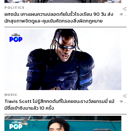
POLITICS
ยศชนัน เคาะแผนความปลอดภัยในรั้วโรงเรียน 90 วัน ส่ง
...
นักสุขภาพจิตดูแล-คุมเข้มคัดกรองสิ่งผิดกฎหมาย
MUSIC
Travis Scott ไม่รู้สึกกดดันที่ไม่เคยชนะรางวัลแกรมมี่ แม้
...
มีชื่อเข้าชิงมาแล้ว 10 ครั้ง