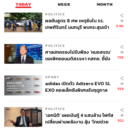
TODAY
WEEK
MONTH
POLITICS
ผลชันสูตร 8 ศพ เหตุยิงใน รร.
0.9K
เทพศิรินทร์ นนทบุรี พบกระสุนเข้า
จุดสำคัญ ‘ศีรษะ-หน้าอก’ ครูถูกยิง
4 นัด จากระยะไกล
POLITICS
ศาลปกครองไม่รับฟ้อง ‘หมอสรณ’
706
ขอเพิกถอนมติสรรหา กสทช. ชี้ยัง
ไม่ใช่ผู้เดือดร้อนเสียหาย
SPORT
adidas เปิดตัว Adizero EVO SL
559
EXO คอลเล็กชันพิเศษรับฤดูกาล
College Football
POLITICS
‘เอกนิติ’ เผยเงินกู้ 4 แสนล้าน โฟกัส
302
เปลี่ยนผ่านพลังงาน ลุ้น ‘ไทยช่วย