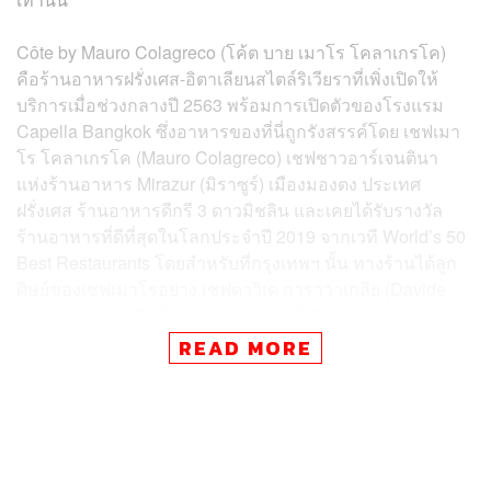
Côte by Mauro Colagreco (โค้ต บาย เมาโร โคลาเกรโค)
คือร้านอาหารฝรั่งเศส-อิตาเลียนสไตล์ริเวียราที่เพิ่งเปิดให้
บริการเมื่อช่วงกลางปี 2563 พร้อมการเปิดตัวของโรงแรม
Capella Bangkok ซึ่งอาหารของที่นี่ถูกรังสรรค์โดย เชฟเมา
โร โคลาเกรโค (Mauro Colagreco) เชฟชาวอาร์เจนตินา
แห่งร้านอาหาร Mirazur (มิราซูร์) เมืองมองตง ประเทศ
ฝรั่งเศส ร้านอาหารดีกรี 3 ดาวมิชลิน และเคยได้รับรางวัล
ร้านอาหารที่ดีที่สุดในโลกประจำปี 2019 จากเวที World’s 50
Best Restaurants โดยสำหรับที่กรุงเทพฯ นั้น ทางร้านได้ลูก
ศิษย์ของเชฟเมาโรอย่าง เชฟดาวิเด การาวาเกลีย (Davide
Garavaglia) มายืนเป็นหลักจนปัจจุบันนี้ Côte by Mauro
Colagreco ได้รับรางวัลมิชลิน 1 ดวงจากมิชลิน ไกด์
READ MORE
ประเทศไทย เป็นที่เรียบร้อย