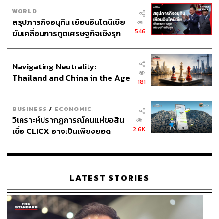
WORLD
สรุปภารกิจอนุทิน เยือนอินโดนีเซีย
546
ขับเคลื่อนการทูตเศรษฐกิจเชิงรุก
ประกาศหุ้นส่วนยุทธศาสตร์ไทย –
อินโดนีเซีย
Navigating Neutrality:
Thailand and China in the Age
181
of a New Global Order
BUSINESS
/
ECONOMIC
วิเคราะห์ปรากฏการณ์คนแห่ขอสิน
2.6K
เชื่อ CLICX อาจเป็นเพียงยอด
ภูเขาน้ำแข็ง ของปัญหาหนี้ครัว
เรือนไทยที่ถูกซุกไว้
LATEST STORIES