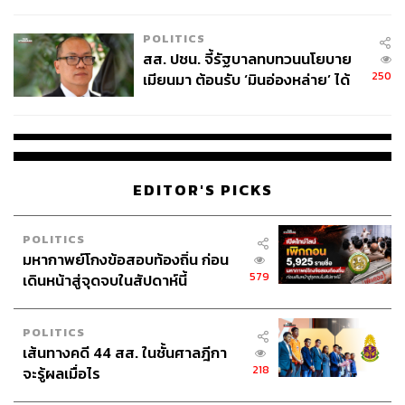
ไทยพลัส’ เฟส 2 รอประเมินความ
เหมาะสม
POLITICS
สส. ปชน. จี้รัฐบาลทบทวนนโยบาย
250
เมียนมา ต้อนรับ ‘มินอ่องหล่าย’ ได้
แค่สัญญาว่างเปล่า
EDITOR'S PICKS
POLITICS
มหากาพย์โกงข้อสอบท้องถิ่น ก่อน
579
เดินหน้าสู่จุดจบในสัปดาห์นี้
POLITICS
เส้นทางคดี 44 สส. ในชั้นศาลฎีกา
218
จะรู้ผลเมื่อไร