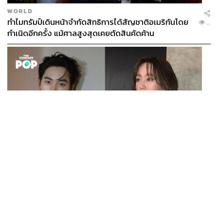
WORLD
ทำไมทรัมป์เดินหน้าจำกัดสิทธิการได้สัญชาติอเมริกันโดย
...
กำเนิดอีกครั้ง แม้ศาลสูงสุดเคยตัดสินคัดค้าน
ENTERTAINMENT
เก้า นพเก้า และ พาย รินรดา เตรียมร่วมงานกันใน ‘รสกาล
...
Enchanted Taste In Time’