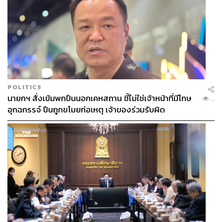
POLITICS
นายกฯ สั่งเข้มพกปืนนอกเคหสถาน ชี้ไม่ใช่เจ้าหน้าที่มีโทษ
...
อุกฉกรรจ์ ปืนถูกขโมยก่อเหตุ เจ้าของร่วมรับผิด