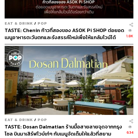
Fresh Ricotta Gnocchi (320 บาท) และ Fusilli with Spicy
EAT & DRINK
/
POP
Nduja (340 บาท)
TASTE: Chenin ก้าวที่สองของ ASOK Pi SHOP ต่อยอด
1.8K
เมนูอาหารตะวันตกและรังสรรค์ใหม่เพื่อให้แกล้มไวน์ได้
ใครคิดถึงเนื้อสัมผัสเกลียวๆ ของเส้นฟูซิลลี ต้องลองเมนู
อร่อยกว่าเดิม
Fusilli with Spicy Nduja
(340 บาท)
ซึ่งเราเองก็ไม่ได้สัมผัส
เส้นพาสต้าชนิดนี้มานานแล้วเหมือนกัน เชฟลวกพาสต้าให้
แกนตรงกลางยังมีเนื้อสัมผัสนิดๆ ทำให้กินพร้อมซอสมะเขือ
เทศ เคล และไส้กรอกเอ็นดูย่า (ไส้กรอกรสเผ็ดของอิตาลี)
แล้วมีรสชาติกินสนุกดี
Rigatoni Alla Norma (290 บาท)
นอกจากเป็นอีกเมนูกินง่าย
และใครๆ ก็กินได้แน่นอน จานนี้ก็ยังไร้ส่วนผสมจากนมวัว
และไข่อีกด้วย เพราะใช้เส้นริกาโทนีสูตรดั้งเดิมสไตล์ซิซิลี
กินคู่กับมะเขือยาว ซอสมะเขือเทศ และชีสริคอตตานมแพะ
EAT & DRINK
/
POP
TASTE: Dosan Dalmatian ร้านมื้อสายลายจุดจากกรุง
634
โซล บินมาเสิร์ฟไวบ์เก๋ๆ กับเมนูจัดเต็มให้แล้วที่สยาม