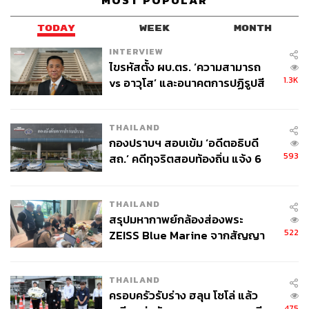
MOST POPULAR
TODAY
WEEK
MONTH
INTERVIEW
ไขรหัสตั้ง ผบ.ตร. ‘ความสามารถ
1.3K
vs อาวุโส’ และอนาคตการปฏิรูปสี
Pappardelle with Razor Clams (590 บาท)
กากี กับ พล.ต.อ. เอก อังสนานนท์
ต่อมา
Pappardelle with Razor Clams (590 บาท)
เป็นจาน
THAILAND
ที่เครื่องเยอะจัดเต็ม องค์ประกอบน่าดึงดูดใจที่สุด โดยเชฟใช้
กองปราบฯ สอบเข้ม ‘อดีตอธิบดี
เส้นพาสต้าพัพพาร์เดลเล เสิร์ฟคู่กับซอสไวน์ขาว ถั่ว โปรสซุต
593
สถ.’ คดีทุจริตสอบท้องถิ่น แจ้ง 6
โต้ (หรือแฮมอิตาลี) และหอยหลอด เป็นอีกจานกินง่ายได้
ข้อหาหนัก จ่อชง ป.ป.ช. 12 ส.ค. นี้
รสชาติ ใครชอบสไตล์นี้ต้องลอง
THAILAND
อีกเมนูดั้งเดิมที่เชฟนำมาจากเมืองซิซิลี
Bucatini
สรุปมหากาพย์กล้องส่องพระ
c’Aanciova e Muddica (290 บาท)
จานนี้รสชาติเข้มข้น
522
ZEISS Blue Marine จากสัญญา
ชัดเจนมาก เพราะใช้เส้นบูคาตินีที่คล้ายสปาเก็ตตี แต่เส้น
ผลิต 8.3 ล้าน สู่ข้อพิพาท ‘มา
เวลล์ฯ’ ฟ้อง ‘โทน บางแค’ ผิดนัด
ชนิดนี้จะมีรูตรงกลาง คลุกเคล้ามาพร้อมซอสมีส่วนผสมของ
THAILAND
จ่ายหนี้-แอบระบุแบรนด์
แอนโชวี และโรยด้วยเกล็ดขนมปัง ชิมแล้วต้องบอกว่าอูมามิ
ครอบครัวรับร่าง ฮลุน โซโล่ แล้ว