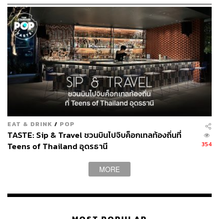
Rigatoni Alla Norma (290 บาท)
EAT & DRINK
/
POP
TASTE: Sip & Travel ชวนบินไปจิบค็อกเทลท้องถิ่นที่
354
Teens of Thailand อุดรธานี
MORE