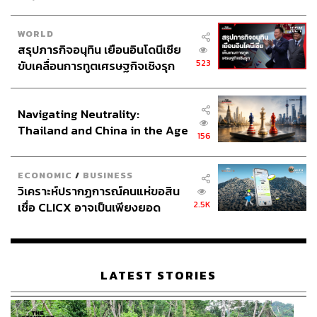
WORLD
สรุปภารกิจอนุทิน เยือนอินโดนีเซีย
523
ขับเคลื่อนการทูตเศรษฐกิจเชิงรุก
ประกาศหุ้นส่วนยุทธศาสตร์ไทย –
อินโดนีเซีย
Navigating Neutrality:
Cavatelli with Crab Meats (690 บาท)
Thailand and China in the Age
156
of a New Global Order
จานสุดท้าย
Cavatelli with Crab Meats (690 บาท)
เป็นอีก
เมนูที่เราชอบมาก เพราะมีทั้งความครีมมี่จากวัตถุดิบและมี
ECONOMIC
/
BUSINESS
เนื้อสัมผัสหลากหลายดี เชฟใช้เส้นคาวาเทลลีที่ลวกแบบอัล
วิเคราะห์ปรากฏการณ์คนแห่ขอสิน
เดนเต้ เป็นเส้นที่มีถิ่นกำเนิดจากแคว้นปุลยา (Puglia) ทาง
2.5K
เชื่อ CLICX อาจเป็นเพียงยอด
ตอนใต้ของอิตาลี คลุกเคล้ามาพร้อมซอสทำจากเนื้อปู บัตเต
ภูเขาน้ำแข็ง ของปัญหาหนี้ครัว
อร์นัทสควอช (หรือฟักทองน้ำเต้า) และเห็ดเฟนเนลป่า เวลา
เรือนไทยที่ถูกซุกไว้
กินจะมีความกรุบของเส้นตัดกับความหวานธรรมชาติของ
ฟักทองและเนื้อปู
LATEST STORIES
ทุกคนตามไปชิมทุกเมนูใหม่นี้ได้ที่ La Dotta ทุกสาขา โดย