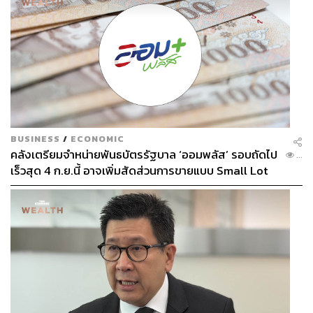
499
ABOUT THE AUTHOR
BUSINESS
/
ECONOMIC
เกณิกา รวยธนพานิช
คลังเตรียมจำหน่ายพันธบัตรรัฐบาล ‘ออมพลัส’ รอบถัดไป
...
นักเขียนผู้ชื่นชอบการพูดคุยเรื่องวัฒนธรรม
เร็วสุด 4 ก.ย.นี้ อาจเพิ่มสัดส่วนการขายแบบ Small Lot
อาหาร งานศิลปะ และการวิ่งมาราธอน
First มากขึ้น