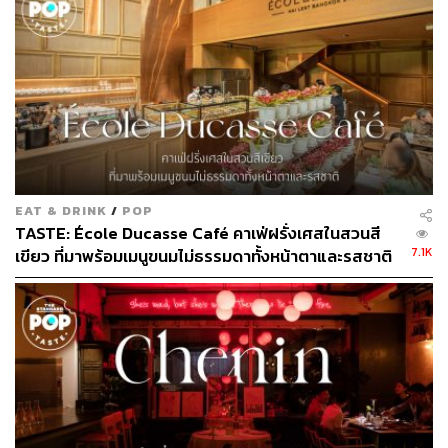
Pici Wild Boar (390 บาท)
EAT & DRINK
/
POP
TASTE: École Ducasse Café คาเฟ่ฝรั่งเศสในสวนสี
7.1K
เขียว ที่มาพร้อมเมนูขนมไม่ธรรมดาทั้งหน้าตาและรสชาติ