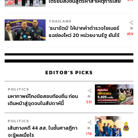
475
เตรียมส่งชันสูตรหาสาเหตุการเสีย
ชีวิต
THAILAND
‘ธนารัตน์’ ให้ปากคำตำรวจไซเบอร์
459
แฉช่องโหว่ 20 หน่วยงานรัฐ ยันไร้
นัยทางการเมือง
EDITOR'S PICKS
Bucatini c’Aanciova e Muddica (290 บาท)
POLITICS
มหากาพย์โกงข้อสอบท้องถิ่น ก่อน
531
เดินหน้าสู่จุดจบในสัปดาห์นี้
POLITICS
เส้นทางคดี 44 สส. ในชั้นศาลฎีกา
178
จะรู้ผลเมื่อไร