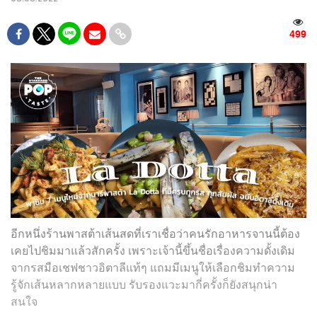
499
อีกหนึ่งร้านพาสต้าเส้นสดที่เราเชื่อว่าคนรักอาหารจานนี้ต้อง
เคยไปชิมมาแล้วสักครั้ง เพราะเจ้านี้ขึ้นชื่อเรื่องความดั้งเดิม
จากรสมือเชฟชาวอิตาลีแท้ๆ แถมมีเมนูให้เลือกชิมทำความ
รู้จักเส้นหลากหลายแบบ รับรองแวะมากี่ครั้งก็ยังสนุกน่า
สนใจ