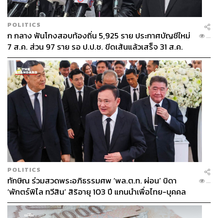
POLITICS
ก กลาง ฟันโกงสอบท้องถิ่น 5,925 ราย ประกาศบัญชีใหม่
...
7 ส.ค. ส่วน 97 ราย รอ ป.ป.ช. ขีดเส้นแล้วเสร็จ 31 ส.ค.
POLITICS
ทักษิณ ร่วมสวดพระอภิธรรมศพ ‘พล.ต.ท. ผ่อน’ บิดา
...
TAGS:
อาหารอิตาเลียน
TASTE
La Dotta
พาสต้า
‘พักตร์พิไล ทวีสิน’ สิริอายุ 103 ปี แกนนำเพื่อไทย-บุคคล
หลากวงการร่วมอาลัย