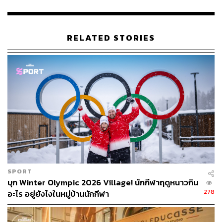
เริ่มด้วยจานแรก
Pici Wild Boar (390 บาท)
พาสต้าสดไร้ไข่
ที่เส้นม้วนด้วยมือ เมนูนี้เป็นจานดั้งเดิมจากแถบทัสคานี เสิร์ฟ
พร้อมซอสรากูหมูป่าและชีส เราชอบเนื้อสัมผัสเส้นมาก
RELATED STORIES
เพราะมีความหนึบแน่นและอวบคล้ายเส้นอุด้ง ทำให้กิน
พร้อมซอสรสเข้มข้นแล้วเข้ากันดี จานนี้เรากลับไปกินซ้ำเป็น
ที่เรียบร้อยแล้ว
Fresh Ricotta Gnocchi (320 บาท)
จานนี้กินง่าย รสชาตินุ่ม
นวล เพราะใช้พาสต้ายอกกีที่น่าจะเป็นที่รู้จักและนิยมมากขึ้น
ในช่วงนี้ โดยเส้นมีลักษณะเป็นชิ้นๆ ด้านในเป็นไส้มันฝรั่ง
ทำให้มีความนุ่มในแบบที่คนไม่ชอบเนื้อสัมผัสอัลเดนเต้ต้อง
ถูกใจ เชฟเสิร์ฟมาพร้อมซอสบราวน์บัตเตอร์และสะระแหน่
ท็อปด้วยชีสริคอตตา
SPORT
บุก Winter Olympic 2026 Village! นักกีฬาฤดูหนาวกิน
278
อะไร อยู่ยังไงในหมู่บ้านนักกีฬา