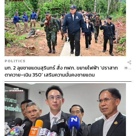
เมนูเดิมที่เป็นซิกเนเจอร์ยอดฮิตประจำร้านก็ยังคงอยู่ สามารถ
สอบถามเพิ่มเติมได้ที่
La Dotta
หรือ
http://ladotta.co/
La Dotta
Open:
เปิดทุกวันจันทร์-เสาร์ เวลา 11.00-14.30 น. และ
17.00-22.00 น.
Address:
ซอยคอนแวนต์และซอยทองหล่อ 9
Budget:
300-600 บาท
POLITICS
มท. 2 ลุยชายแดนสุรินทร์ สั่ง กฟภ. ขยายไฟฟ้า ‘ปราสาท
Contact:
0 2236 5558 (สีลม) หรือ 0 2392 8688 (ทองหล่อ)
...
ตาควาย–เนิน 350’ เสริมความมั่นคงชายแดน
Website:
www.ladotta.co/
Maps: