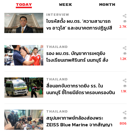
TODAY
WEEK
MONTH
INTERVIEW
ไขรหัสตั้ง ผบ.ตร. ‘ความสามารถ
2.7K
vs อาวุโส’ และอนาคตการปฏิรูปสี
กากี กับ พล.ต.อ. เอก อังสนานนท์
THAILAND
รอง ผบ.ตร. บัญชาการเหตุยิง
1.2K
โรงเรียนเทพศิรินทร์ นนทบุรี สั่ง
ค้นหา 2 รอบยืนยันไร้คนติดค้าง พบ
ศพปู่-ย่าที่บ้านพักผู้ก่อเหตุ
THAILAND
สื่อนอกจับตากราดยิง รร. ใน
1.1K
นนทบุรี ชี้ไทยมีอัตราครอบครองปืน
สูงในระดับต้นของภูมิภาค
THAILAND
สรุปมหากาพย์กล้องส่องพระ
806
ZEISS Blue Marine จากสัญญา