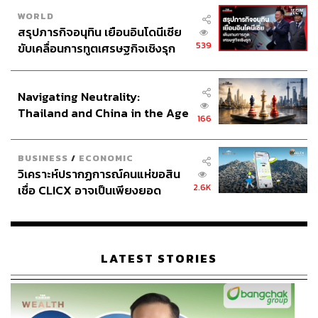
WORLD
สรุปภารกิจอนุทิน เยือนอินโดนีเซีย
539
ขับเคลื่อนการทูตเศรษฐกิจเชิงรุก
ประกาศหุ้นส่วนยุทธศาสตร์ไทย –
อินโดนีเซีย
Navigating Neutrality:
Thailand and China in the Age
166
of a New Global Order
BUSINESS
/
ECONOMIC
วิเคราะห์ปรากฏการณ์คนแห่ขอสิน
2.6K
เชื่อ CLICX อาจเป็นเพียงยอด
ภูเขาน้ำแข็ง ของปัญหาหนี้ครัว
เรือนไทยที่ถูกซุกไว้
LATEST STORIES