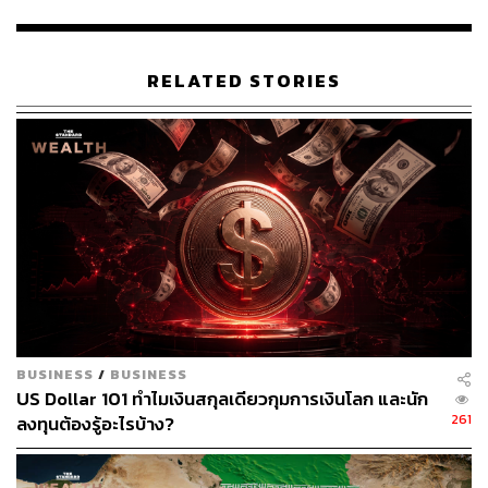
ด้านมุมมองเชิงลบต่อตลาด มองว่า หุ้นสหรัฐฯ อยู่ในช่วงท้าย
ของตลาดหมีแล้ว ซึ่งเราน่าจะเห็นดัชนีลดลงไปอยู่ที่ราว
3,000-3,400 จุด
RELATED STORIES
อ้างอิง:
https://www.bloomberg.com/news/articles/2022-10-0
4/wall-street-sees-s-p-falling-further-after-bear-market
-bounce?sref=CVqPBMVg
ช่องทางติดตาม
THE STANDARD WEALTH
Twitter:
twitter.com/standard_wealth
Instagram:
instagram.com/thestandardwealth
BUSINESS
/
BUSINESS
Official Line
คลิก
https://lin.ee/xfPbXUP
US Dollar 101 ทำไมเงินสกุลเดียวกุมการเงินโลก และนัก
261
ลงทุนต้องรู้อะไรบ้าง?
สามารถติดตาม THE STANDARD WEALTH