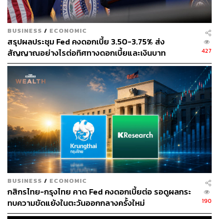
สกุลชัย เก่งอนันตานนท์
Content Creator สำนักข่าว THE
STANDARD WEALTH
BUSINESS
/
ECONOMIC
สรุปผลประชุม Fed คงดอกเบี้ย 3.50-3.75% ส่ง
427
สัญญาณอย่างไรต่อทิศทางดอกเบี้ยและเงินบาท
BUSINESS
/
ECONOMIC
กสิกรไทย-กรุงไทย คาด Fed คงดอกเบี้ยต่อ รอดูผลกระ
190
ทบความขัดแย้งในตะวันออกกลางครั้งใหม่