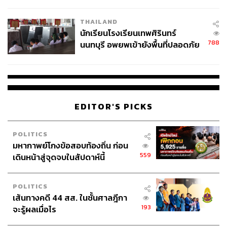
ผลิต 8.3 ล้าน สู่ข้อพิพาท ‘มา
เวลล์ฯ’ ฟ้อง ‘โทน บางแค’ ผิดนัด
THAILAND
จ่ายหนี้-แอบระบุแบรนด์
นักเรียนโรงเรียนเทพศิรินทร์
788
นนทบุรี อพยพเข้ายังพื้นที่ปลอดภัย
ชั่วคราว หลังเหตุใช้อาวุธปืนภายใน
โรงเรียนคลี่คลาย
EDITOR'S PICKS
POLITICS
มหากาพย์โกงข้อสอบท้องถิ่น ก่อน
559
เดินหน้าสู่จุดจบในสัปดาห์นี้
POLITICS
เส้นทางคดี 44 สส. ในชั้นศาลฎีกา
193
จะรู้ผลเมื่อไร