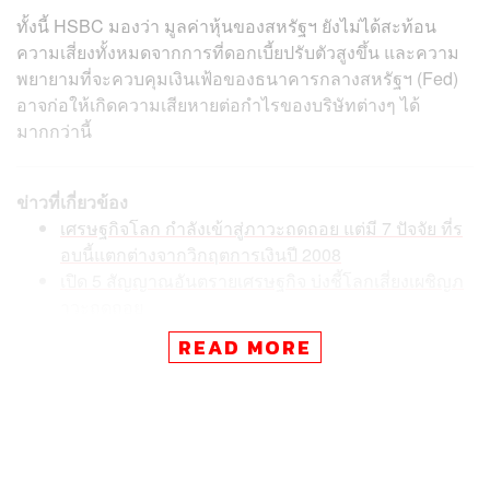
ทั้งนี้ HSBC มองว่า มูลค่าหุ้นของสหรัฐฯ ยังไม่ได้สะท้อน
ความเสี่ยงทั้งหมดจากการที่ดอกเบี้ยปรับตัวสูงขึ้น และความ
พยายามที่จะควบคุมเงินเฟ้อของธนาคารกลางสหรัฐฯ (Fed)
อาจก่อให้เกิดความเสียหายต่อกำไรของบริษัทต่างๆ ได้
มากกว่านี้
ข่าวที่เกี่ยวข้อง
เศรษฐกิจโลก กำลังเข้าสู่ภาวะถดถอย แต่มี 7 ปัจจัย ที่ร
อบนี้แตกต่างจากวิกฤตการเงินปี 2008
เปิด 5 สัญญาณอันตรายเศรษฐกิจ บ่งชี้โลกเสี่ยงเผชิญภ
าวะถดถอย
นักเศรษฐศาสตร์ฟันธง เงินเฟ้อ ทั่วโลกผ่านจุดพีค แต่จะ
READ MORE
ไม่กลับไปต่ำเท่ากับช่วงก่อนโควิด
ขณะที่ Goldman Sachs Group Inc. และ Bank of America
Corp. ต่างปรับลดเป้าหมายของดัชนี S&P 500 ลงจาก 4,450
จุด มาเหลือ 3,500 จุด ในปี 2022 เนื่องจากต้นทุนการกู้ยืมที่