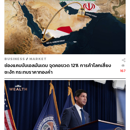
ผ่านแอปพลิเคชันต่างๆ ที่คุณสะดวกหรือใช้งานอยู่แล้วได้เลย
TAGS:
Credit Suisse Group AG
ธนาคารกลางสหรัฐฯ (Fed)
ตลาดหุ้นสหรัฐฯ
HSBC Holdings plc
เศรษฐกิจสหรัฐฯ
BUSINESS
/
MARKET
ช่องแคบบับเอลมันเดบ จุดคอขวด 12% การค้าโลกเสี่ยง
167
ชะงัก กระทบราคาทองคำ
38
ABOUT THE AUTHOR