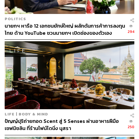
ราวิโอลีทำมือไส้ริคอตตาชีสและไข่แดง
POLITICS
นายกฯ หารือ 12 เอกชนยักษ์ใหญ่ ผลักดันการค้าการลงทุน
294
ไทย ด้าน YouTube ชวนนายกฯ เปิดช่องของตัวเอง
เนื้อลูกวัวสันนอกเสิร์ฟพร้อมเห็ดทรัฟเฟิลดำ
LIFE | BODY & MIND
ปัญญ์ปุริถ่ายทอด Scent สู่ 5 Senses ผ่านอาหารฝีมือ
250
เชฟมิชลิน ที่ร้านไฟน์ไดนิ่ง นุสรา
พบกับเมนูไฮไลต์ อาทิ ปลาสำลีน้ำลึกหมักกับส้มยูซุ ปรุงรส
ด้วยละอองของจินและโทนิค, หอยเชลล์ย่างกับซอสที่เข้มข้น