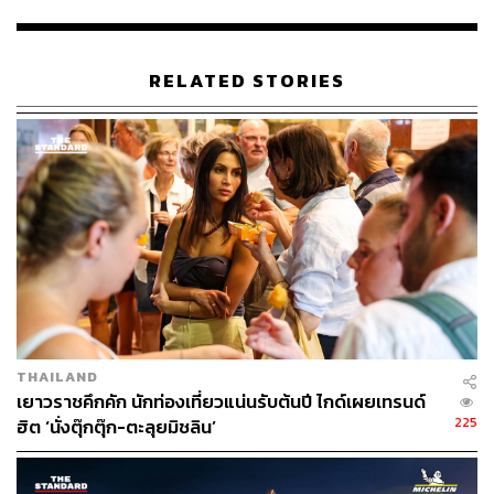
ชลินสตาร์ในโรงแรม Bastide Saint Antoine จากนั้นจึงมี
โอกาสร่วมงานกับ Alain Ducasse au Plaza Athenée ห้อง
อาหารที่ได้รับความนิยมมากที่สุดแห่งหนึ่งในกรุงปารีส ซึ่ง
RELATED STORIES
ครอบครองรางวัลมิชลินสตาร์ถึง 3 ดาว และร้านอาหารติด
อันดับโลก The World’s 50 Best Restaurants 2017 อันดับที่
13
ด้วยประสบการณ์ที่สั่งสมและพรสวรรค์ในการปรุงอาหาร
อิตาเลียนสไตล์ Contemporary อันเป็นการผสานนวัตกรรม
สมัยใหม่ที่ใช้ในการปรุง วัตถุดิบที่ปรับเปลี่ยนไปทุกฤดูกาล
และเสน่ห์ของรสชาติแบบต้นตำรับเข้าไว้ด้วยกันอย่างลงตัว
มัสสิมิเลียโน เชฟหนุ่มวัย 33 ปี ปลุกปั้นธุรกิจห้องอาหาร
อิตาเลียนในประเทศบ้านเกิดจนประสบความสำเร็จด้วยการ
คว้ารางวัลมิชลิน 2 ดาวในที่สุด
THAILAND
เยาวราชคึกคัก นักท่องเที่ยวแน่นรับต้นปี ไกด์เผยเทรนด์
225
ฮิต ‘นั่งตุ๊กตุ๊ก-ตะลุยมิชลิน’