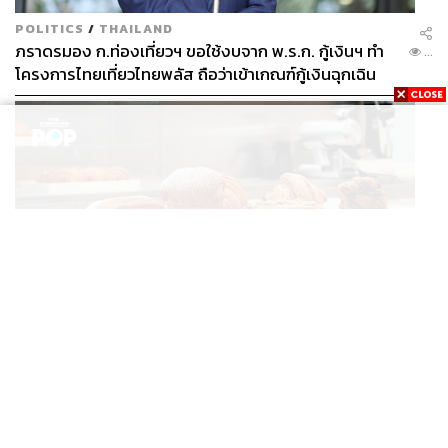
POLITICS
/
THAILAND
ภราดรมอง ก.ท่องเที่ยวฯ ขอใช้งบจาก พ.ร.ก. กู้เงินฯ ทำ
...
โครงการไทยเที่ยวไทยพลัส ถือว่าเข้าเกณฑ์กู้เงินฉุกเฉิน
FASHION
Karl Lagerfeld เปิดคาเฟ่แรกของแบรนด์ที่อัมสเตอร์ดัม
...