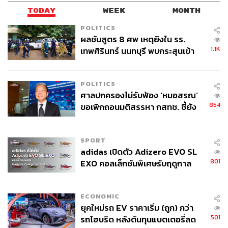
TODAY
WEEK
MONTH
POLITICS
ผลชันสูตร 8 ศพ เหตุยิงใน รร.
1.1K
เทพศิรินทร์ นนทบุรี พบกระสุนเข้า
จุดสำคัญ ‘ศีรษะ-หน้าอก’ ครูถูกยิง
4 นัด จากระยะไกล
POLITICS
ศาลปกครองไม่รับฟ้อง ‘หมอสรณ’
ครีมอัลมอนด์กับรูห์บาร์บ
854
ขอเพิกถอนมติสรรหา กสทช. ชี้ยัง
ไม่ใช่ผู้เดือดร้อนเสียหาย
สอบถามข้อมูลเพิ่มเติมและสำรองที่นั่ง โทร. 0 2207 7777
หรืออีเมล
fb.bangkok@stregis.com
เยี่ยมชมเว็บไซต์ได้ที่
SPORT
stregisbangkok.com
adidas เปิดตัว Adizero EVO SL
801
EXO คอลเล็กชันพิเศษรับฤดูกาล
College Football
Photo: Courtesy of The St.Regis Bangkok
ECONOMIC
TAGS:
San Domenico
Michelin Guide
ยุคใหม่รถ EV ราคาเริ่ม (ถูก) กว่า
Jojo The St. Regis Bangkok
501
The St. Regis Bangkok
Massimiliano Mascia
รถไฮบริด หลังต้นทุนแบตเตอรี่ลด