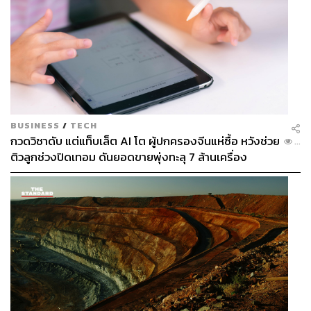
BUSINESS
/
TECH
กวดวิชาดับ แต่แท็บเล็ต AI โต ผู้ปกครองจีนแห่ซื้อ หวังช่วย
...
ติวลูกช่วงปิดเทอม ดันยอดขายพุ่งทะลุ 7 ล้านเครื่อง