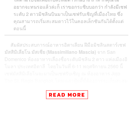
อยากจะทนรอแล้วล่ะก็ เราขอกระซิบบอกว่า กำลังมีเชฟ
ระดับ 2 ดาวมิชลินบินมาเป็นเชฟรับเชิญที่เมืองไทย ซึ่ง
คุณสามารถเริ่มสะสมดาวไว้ในคอลเล็กชันกันได้ตั้งแต่
ตอนนี้
สัมผัสประสบการณ์อาหารอิตาเลียน ฝีมือมิชลินสตาร์เชฟ
มัสสิมิเลียโน มัสเชีย (Massimiliano Mascia)
จาก San
Domenico ห้องอาหารเลื่องชื่อระดับมิชลิน 2 ดาว แห่งเมืองอิ
โมลา ประเทศอิตาลี โดยในวันที่ 6-11 พฤศจิกายน 2560 นี้
เชฟมัสสิมิเลียโนจะมาเป็นเชฟรับเชิญ ณ ห้องอาหาร Jojo
The St. Regis Bangkok โดยเหล่าฟู้ดดี้ที่ต้องการจะเก็บสะสม
ดาวมิชลิน สามารถอิ่มเอมไปกับ 5 คอร์สเมนูมื้อกลางวัน และ
READ MORE
7 คอร์สเมนูมื้อค่ำอันน่าจดจำ ที่เชฟ 2 ดาวท่านนี้จะมา
รังสรรค์ให้ชิมกันเพียง 5 วันเท่านั้น