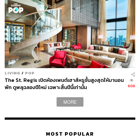
ปรุงจากหอยนางรมและมาร์ตินี เสิร์ฟพร้อมหอยตลับกับ
สมุนไพร, ราวิโอลีทำมือไส้ริคอตตาชีสและไข่แดง, เนื้อลูกวัว
สันนอกเสิร์ฟพร้อมเห็ดทรัฟเฟิลดำ และปิดท้ายมื้ออาหารด้วย
ครีมอัลมอนด์กับรูห์บาร์บ ฯลฯ
สัมผัสประสบการณ์อาหารสุดพิเศษจากมิชลินสตาร์เชฟมัส
สิมิเลียโน ทั้งมื้อกลางวันและมื้อค่ำ ได้ในวันที่ 6-11
พฤศจิกายน 2560 นี้ ณ ห้องอาหาร Jojo ตามรายละเอียดและ
ราคาดังนี้
3,800++ บาทต่อท่าน สำหรับ 5 คอร์สเมนูมื้อกลางวัน
6,300++ บาทต่อท่าน สำหรับ 5 คอร์สเมนูมื้อกลางวัน
LIVING
/
POP
The St. Regis เปิดห้องเพนต์เฮาส์หรูชั้นสูงสุดให้มานอน
เสิร์ฟควบคู่กับไวน์
606
พัก ดูพลุฉลองปีใหม่ เฉพาะสิ้นปีนี้เท่านั้น
5,800++ บาทต่อท่าน สำหรับ 7 คอร์สเมนูมื้อค่ำ
8,800++ บาทต่อท่าน สำหรับ 7 คอร์สเมนูมื้อค่ำ เสิร์ฟ
MORE
ควบคู่กับไวน์
MOST POPULAR