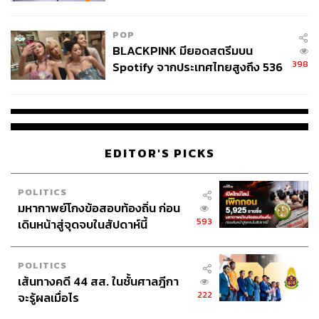
ลง - จีนแห่บุกตลาดเกิดใหม่
POP
BLACKPINK มียอดสตรีมบน
398
Spotify จากประเทศไทยสูงถึง 536
ล้านครั้ง ตลอด 10 ปีที่ผ่านมา
53
EDITOR'S PICKS
ABOUT THE AUTHOR
วรัญญู อินทรกำแหง
POLITICS
มหากาพย์โกงข้อสอบท้องถิ่น ก่อน
นักเขียนผู้มีความสนใจในเรื่องวัฒนธรรม
อาหาร และความยั่งยืน
593
เดินหน้าสู่จุดจบในสัปดาห์นี้
POLITICS
เส้นทางคดี 44 สส. ในชั้นศาลฎีกา
222
จะรู้ผลเมื่อไร