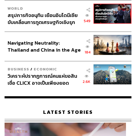
WORLD
สรุปภารกิจอนุทิน เยือนอินโดนีเซีย
549
ขับเคลื่อนการทูตเศรษฐกิจเชิงรุก
ประกาศหุ้นส่วนยุทธศาสตร์ไทย –
อินโดนีเซีย
Navigating Neutrality:
Thailand and China in the Age
184
of a New Global Order
BUSINESS
/
ECONOMIC
วิเคราะห์ปรากฏการณ์คนแห่ขอสิน
2.6K
เชื่อ CLICX อาจเป็นเพียงยอด
ภูเขาน้ำแข็ง ของปัญหาหนี้ครัว
เรือนไทยที่ถูกซุกไว้
LATEST STORIES