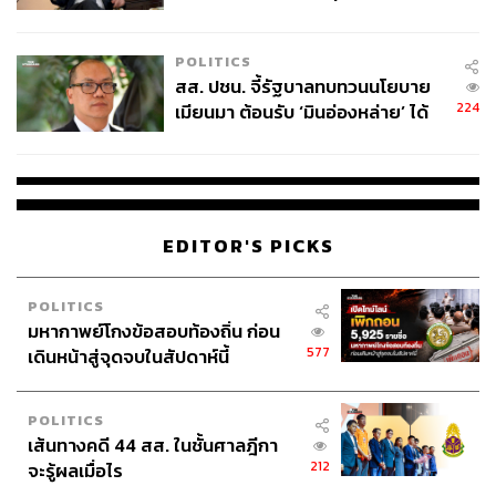
ไทยพลัส’ เฟส 2 รอประเมินความ
เหมาะสม
วิธีการที่ทำได้มีหลายอย่าง เช่น การพัฒนาความสัมพันธ์กับ
POLITICS
ร่างกายของเรา คือต้องเอาให้รู้ให้ได้ว่า มีอะไรเข้ามากระตุ้น
สส. ปชน. จี้รัฐบาลทบทวนนโยบาย
เราตอนไหน แล้วการกระตุ้นนั้นทำให้ร่างกายของเราตอบ
224
เมียนมา ต้อนรับ ‘มินอ่องหล่าย’ ได้
สนองออกไปโดยอัตโนมัติอย่างไร ถ้าเราฝึกให้ตัวเอง ‘ไว’ กับ
แค่สัญญาว่างเปล่า
ร่างกาย (ฝรั่งบอกว่าให้มีคอนเน็กชันกับร่างกายตัวเอง แต่ถ้า
เป็นทางพุทธ ก็อาจคล้ายๆ กับการรู้ตัวทั่วพร้อม – ซึ่งไม่ใช่
เรื่องง่าย) เวลาร่างกายมีปฏิกิริยาอะไรบางอย่างออกไป เราก็
จะพอรู้ตัวมากขึ้นเรื่อยๆ
EDITOR'S PICKS
แค่ ‘รู้ตัว’ นี่ ก็จะค่อยๆ ชะลอการหลั่งสารเคมีอันไม่พึง
POLITICS
ประสงค์ลงไปได้แล้วนะครับ แล้วถ้ายิ่งทำบ่อยๆ ก็จะยิ่งดีขึ้น
มหากาพย์โกงข้อสอบท้องถิ่น ก่อน
เรื่อยๆ มันเหมือนการฝึกให้ตัวเองกินอาหารที่เคยไม่ชอบมา
577
เดินหน้าสู่จุดจบในสัปดาห์นี้
ก่อน เช่น ไม่ชอบกินเผ็ด แต่ค่อยๆ กินอาหารเผ็ดเข้าไปทีละ
น้อยๆ ในที่สุดก็จะเริ่มคุ้นชิน และกินเผ็ดได้มากขึ้นเรื่อยๆ
POLITICS
เส้นทางคดี 44 สส. ในชั้นศาลฎีกา
ถัดมาคือเรื่องของซอฟต์แวร์ล้วนๆ คือพอเราเริ่ม ‘รู้ตัว’ แล้ว
212
จะรู้ผลเมื่อไร
ว่าสิ่งนั้นสิ่งนี้มักจะทำให้เราเกิดอารมณ์ความรู้สึกบางอย่าง