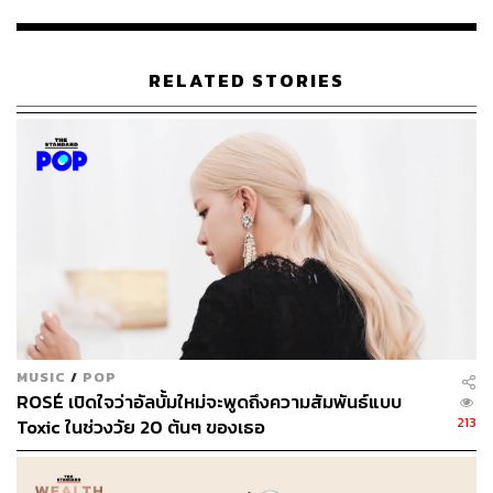
สมองกับร่างกายของเรามีเครือข่ายการสื่อสารที่ซับซ้อนมาก
นะครับ แถมการรับรู้ของเรายังแบ่งเป็นสองส่วนใหญ่ๆ คือ
จิตสำนึกที่เรารู้ตัว กับจิตใต้สำนึกที่เราไม่รู้ตัวอีกต่างหาก
RELATED STORIES
โจนาธาน เฮดต์ (Jonathan Haidt) ผู้เขียนหนังสือ
Happiness
Hypothesis
บอกว่าสมองส่วนจิตใต้สำนึกนั้นเป็นเหมือน
‘ช้าง’ ตัวใหญ่ๆ ที่มักจะทำอะไรไปโดยอัตโนมัติ แล้วพอช้าง
ตัวใหญ่ มันก็ย่อมมีพลังมาก ในขณะที่จิตสำนึกรู้ตัวนั้นเป็น
เหมือนควาญช้างที่คอยควบคุมช้าง แต่เราก็คงรู้นะครับว่า
ควาญควบคุมช้างไม่ได้ตลอดเวลาหรอก แล้วที่สำคัญก็คือ
กำลังวังชาของควาญช้างนั้นเมื่อเทียบกับช้างแล้วต้องบอกว่า
น้อยนิดเอามากๆ ดังนั้น เผลอนิดเดียว จิตใต้สำนึกก็จะทำงาน
ไปตามความคุ้นเคยของเรา
อย่างที่บอกกันว่า พฤติกรรมดีๆ นั้นทำยาก เพราะต้องใช้
MUSIC
/
POP
เรี่ยวแรงพลังของควาญช้างมาคอยบังคับควบคุม แต่
ROSÉ เปิดใจว่าอัลบั้มใหม่จะพูดถึงความสัมพันธ์แบบ
213
Toxic ในช่วงวัย 20 ต้นๆ ของเธอ
พฤติกรรมที่เราคุ้นเคยหรือสั่งสมมาจนตลอดชีวิตนี่สิเป็นเรื่อง
ที่เกิดขึ้นได้ง่าย เพราะมันเป็นไปโดยกำลังของช้าง