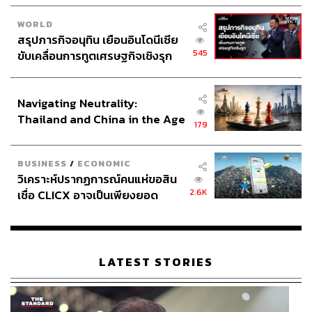
ขึ้นมา ขั้นตอนต่อมาก็คือต้องตระหนักรู้ถึงความคิดและ
ถ้อยคำที่เราใช้ พูดอีกอย่างก็คือ ก่อนหน้านี้ พอมีอะไรมากระ
WORLD
ตุ้น เราก็ไสช้างเข้าชนทันที (เลย Toxic ไงครับ) แต่พอเราเริ่ม
สรุปภารกิจอนุทิน เยือนอินโดนีเซีย
รู้ตัวแล้วว่าช้างอยากจะทำอะไร ถ้าเรื่องนั้นๆ เป็นเรื่องของ
545
ขับเคลื่อนการทูตเศรษฐกิจเชิงรุก
ฮาร์ดแวร์ บางทีเราอาจเปลี่ยนไม่ได้ (เช่น ความหิว อารมณ์
ประกาศหุ้นส่วนยุทธศาสตร์ไทย –
โกรธ หรืออารมณ์เหงาเพราะรู้สึกถูกทอดทิ้ง) เนื่องจากเป็น
อินโดนีเซีย
สิ่งที่ติดค้างตกทอดมากับวิวัฒนาการ ถึงอย่างไร อารมณ์พวก
Navigating Neutrality:
Thailand and China in the Age
นั้นก็จะเกิดขึ้น แต่พอเรา ‘เห็น’ มันแล้ว เราก็สามารถให้
179
of a New Global Order
ควาญช้างเข้ามาทำงานได้
BUSINESS
/
ECONOMIC
ควาญช้างนั้นแม้จะมีพลังน้อย แต่ก็เก่งนะครับ เพราะในบาง
วิเคราะห์ปรากฏการณ์คนแห่ขอสิน
เรื่องก็สามารถรั้งช้างเอาไว้ได้ เพื่อที่จะย้อนกลับมา
2.6K
เชื่อ CLICX อาจเป็นเพียงยอด
ใคร่ครวญดูก่อนว่าเรามี ‘รูปแบบความคิด Toxic’ (Toxic
ภูเขาน้ำแข็ง ของปัญหาหนี้ครัว
Thinking Pattern) อะไรเกิดขึ้นบ้างหรือเปล่า (
ย้อนกลับไปดูต
เรือนไทยที่ถูกซุกไว้
อนที่แล้วนะครับ
) แล้วเมื่อเรารู้ตัว ก็จะรู้ว่าควรมีปฏิกิริยา
อย่างไรออกไป ควรเลือกใช้ถ้อยคำแบบไหน ถึงจะไม่ก่อให้
LATEST STORIES
เกิดปัญหาหรือถูกมองว่า Toxic
แล้วขั้นตอนที่ยากที่สุด ก็คือการที่เราต้อง ‘เป็นเพื่อน’ กับ