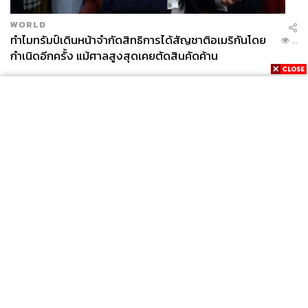
โตมร ศุขปรีชา
นักเขียนที่รอบรู้เรื่องเกี่ยวกับวิทยาศาสตร์
WORLD
ใหม่ๆ ที่เกี่ยวพันกับสถานการณ์ สังคม
ทำไมทรัมป์เดินหน้าจำกัดสิทธิการได้สัญชาติอเมริกันโดย
วัฒนธรรมในหลากหลายมิติ กับในคอลัมน์ที่
...
เขาเคยเขียนเมื่อสิบกว่าปีที่แล้วในชื่อ
กำเนิดอีกครั้ง แม้ศาลสูงสุดเคยตัดสินคัดค้าน
‘Tomorrow’
News
Wealth
Pop
Podcast
Video
Now
Opinion
Careers
Events
Privacy
About
Contact
Policy
FOR
ADVERTISING
MEMBERSHIP