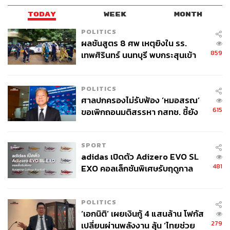
วิวัฒนาการได้สร้างเรามาก็ไม่ได้อีกเช่นกัน
TODAY
WEEK
MONTH
แต่สิ่งที่เปลี่ยนได้ ก็คือซอฟต์แวร์ในสมองของเราที่จะ
POLITICS
ประมวลผลข้อมูลแบบ Soft-Wired ซึ่งก็คือการเปลี่ยนระบบ
ผลชันสูตร 8 ศพ เหตุยิงใน รร.
859
เทพศิรินทร์ นนทบุรี พบกระสุนเข้า
ความคิดความเชื่อของเรา ซึ่งแน่นอนว่าไม่ใช่เรื่องง่าย แต่
จุดสำคัญ ‘ศีรษะ-หน้าอก’ ครูถูกยิง
เราต้อง ‘ฝึก’ ให้ร่างกายของเราคุ้นชินกับความคิดความเชื่อ
4 นัด จากระยะไกล
แบบใหม่ โดยต้องค่อยๆ ทำ ค่อยๆ เปลี่ยน เพื่อให้สารเคมีใน
POLITICS
สมองของเราค่อยๆ เปลี่ยนรูปแบบการหลั่งออกมากระตุ้น
ศาลปกครองไม่รับฟ้อง ‘หมอสรณ’
เซลล์ประสาท
615
ขอเพิกถอนมติสรรหา กสทช. ชี้ยัง
ไม่ใช่ผู้เดือดร้อนเสียหาย
เช่น เราเคยเกลียดนาย ก. แต่เราสามารถฝึกให้รู้สึกเฉยๆ กับ
นาย ก. ได้ เดิมทีเดียวพอเห็นหน้า นาย ก. ทีไร สารเคมีแห่ง
SPORT
ความเกลียดต่างๆ ก็จะประเดประดังหลั่งไหลขึ้นมาในหัวของ
adidas เปิดตัว Adizero EVO SL
เรา สั่งให้เราเตรียมพร้อมที่จะสู้หรือหนีจาก นาย ก. สารเคมี
481
EXO คอลเล็กชันพิเศษรับฤดูกาล
เหล่านี้มักทำให้เราเครียด ยิ่งเครียดก็ยิ่งเกลียด ยิ่งเกลียดก็ยิ่ง
College Football
เครียด เป็นวงจรต่อไปเรื่อยๆ แต่ถ้าเราใช้จิตสำนึก (หรือ
POLITICS
ควาญช้าง) ค่อยๆ ฝึกช้างไปเรื่อยๆ ก็เป็นไปได้ที่สารเคมีแห่ง
‘เอกนิติ’ เผยเงินกู้ 4 แสนล้าน โฟกัส
ความเกลียดจะค่อยๆ ลดน้อยลง จนในที่สุดเราก็จะรู้สึกสบาย
279
เปลี่ยนผ่านพลังงาน ลุ้น ‘ไทยช่วย
ขึ้นเมื่อเห็นหน้า นาย ก. ไม่ร้องยี้เหมือนก่อนหน้า