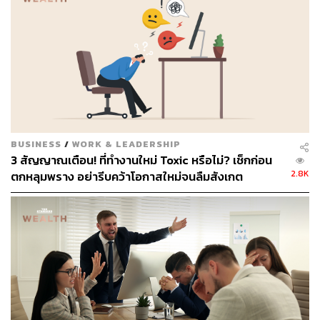
ความ Toxic ก็เหมือนกันครับ เขาบอกว่ามันเป็นพฤติกรรมที่
‘ดำเนินไปได้เอง’ (Self-Perpetuating) ซึ่งถ้าย้อนกลับไปดูตอน
ที่แล้ว ที่ผมบอกว่า
พฤติกรรม Toxic นั้นมันไปกระตุ้นศูนย์ราง
วัล (Reward Centers) ในสมองของเราจนทำให้เกิดอาการเส
พติด ก็จะเข้าใจได้ว่าทำไมความ Toxic ถึงเกิดขึ้นได้เองอย่าง
ต่อเนื่อง
ทั้งนี้ก็เพราะมันไปกระตุ้นความรู้สึกดีเทียม (Pseudo
Feel-Good Feelings) ให้เกิดขึ้นจากการทำงานของศูนย์
รางวัลนั่นเอง
BUSINESS
/
WORK & LEADERSHIP
3 สัญญาณเตือน! ที่ทำงานใหม่ Toxic หรือไม่? เช็กก่อน
ตัว ‘ข้อมูล’ ที่เข้ามาหาเรา และกระตุ้นให้เรามีพฤติกรรม
2.8K
ตกหลุมพราง อย่ารีบคว้าโอกาสใหม่จนลืมสังเกต
ต่างๆ นั้นแบ่งออกเป็นสองแบบนะครับ แบบแรกคือข้อมูลแบบ
ที่เป็นพื้นฐาน (ฝรั่งเรียกว่า Hard-Wired ประมาณว่าเชื่อมต่อ
เอาไว้แล้ว) คือเป็นข้อมูลที่จะไปกระตุ้นจิตใต้สำนึกของเรา
ข้อมูลพวกนี้เป็นข้อมูลที่ไม่ใช่ภาษา (Non-Verbal) แต่เราจะ
จับและรับรู้ได้ โดยที่ ‘จิต’ หรือ ‘ความคิด’ ของเรามักจะรับรู้
ไม่ทัน ส่วนมากมักเป็นเรื่องที่พัฒนาขึ้นมาพร้อมๆ กับ
วิวัฒนาการของเรา เช่นเป็นปฏิกิริยาที่เกิดขึ้นเพื่อความอยู่
รอด อย่างตอนที่เราต้องการอาหาร น้ำ ออกซิเจน ความ
ต้องการทางเพศ ฯลฯ แต่ยิ่งไปกว่านั้นก็คือ ข้อมูลแบบนี้ที่