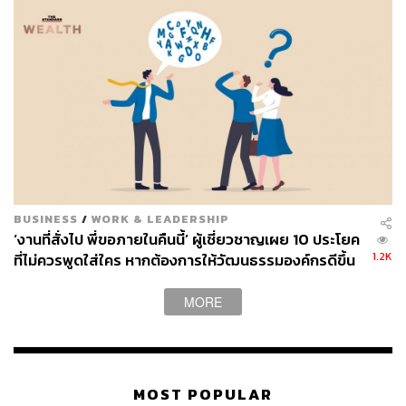
ใช้ภาษาเป็นเครื่องมือ และความคิดก็เกี่ยวโยงไปถึงระบบ
ความเชื่อที่เราถูกเลี้ยงดูมาด้วย แต่แน่นอนว่ามันไม่สามารถ
แยกขาดออกจากอารมณ์ที่เกิดขึ้นจากข้อมูลแบบแรกได้ ดัง
นั้น การ ‘ตีความ’ ที่เกิดขึ้น จึงอาจเป็นแบบไหนก็ได้ เช่น
ตีความแล้วทำให้หายเคือง หายเศร้า หายโดดเดี่ยว ฯลฯ หรือ
อาจจะตีความแล้วทำให้เกิดความโกรธ เศร้า โดดเดี่ยว ฯลฯ
ในแบบที่ ‘ซับซ้อน’ ข้ึนก็ได้อีกเหมือนกัน ซึ่งถ้าเป็นอย่างหลัง
สุดท้ายก็อาจแปรออกมาเป็นพฤติกรรม Toxic ที่ซับซ้อนและ
เกิดขึ้นโดยรู้ตัว
BUSINESS
/
WORK & LEADERSHIP
ในข้อมูลสองแบบนี้ นักจิตวิทยาบอกว่าเราสามารถเปลี่ยน
‘งานที่สั่งไป พี่ขอภายในคืนนี้’ ผู้เชี่ยวชาญเผย 10 ประโยค
Soft-Wired Information ได้ แต่เปลี่ยน Hard-Wired
1.2K
ที่ไม่ควรพูดใส่ใคร หากต้องการให้วัฒนธรรมองค์กรดีขึ้น
Information ไม่ได้
MORE
มันเหมือนกับว่า ร่างกายของมนุษย์เราเป็นฮาร์ดแวร์ที่ถูก
สร้างขึ้นมาแล้ว จะไปเปลี่ยนที่ตัวเครื่องนั้นไม่ได้ เช่น เรา
เปลี่ยนร่างกายของเราให้ไม่ต้องการออกซิเจน อาหาร น้ำ
หรือไม่มีความต้องการทางเพศ – ไม่ได้ รวมทั้งเปลี่ยน
MOST POPULAR
พัฒนาการในร่างกายที่จะอยู่รอดตามที่กระบวนการ