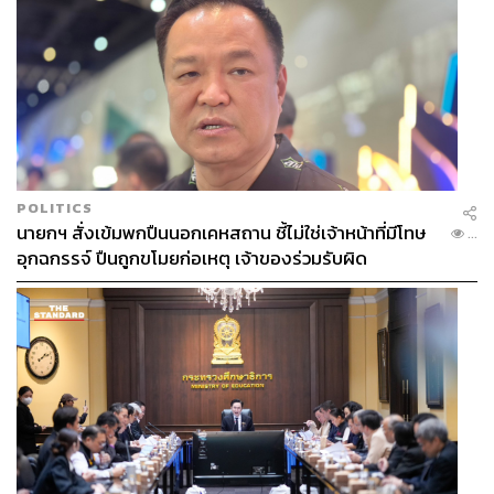
จิตใต้สำนึก (หรือช้าง) ของเราให้ได้ นั่นคือต้องทำให้
จิตใต้สำนึกมาอยู่ข้างเดียวกับเรา
จิตใต้สำนึกของเราเป็นเหมือน ‘โกดัง’ เก็บทัศนคติทั้งหลายที่
เราสั่งสมมาตลอดชีวิต ทั้งทัศนคติที่เกิดจากวิวัฒนาการและที่
เกิดจากระบบความเชื่อ ส่วนใหญ่เราจะไม่ค่อยรู้ตัว เพราะมัน
เกิดขึ้นโดยอัตโนมัติ และเราก็จะไปฉุดรั้งมันให้เปลี่ยนทิศทาง
ในทันทีไม่ได้หรอกครับ ต้องค่อยๆ ทำ ค่อยๆ ฝึกตัวเองไปทีละ
POLITICS
น้อย
นายกฯ สั่งเข้มพกปืนนอกเคหสถาน ชี้ไม่ใช่เจ้าหน้าที่มีโทษ
...
อุกฉกรรจ์ ปืนถูกขโมยก่อเหตุ เจ้าของร่วมรับผิด
ความ Toxic ไม่ใช่เรื่องทางจิตใจอย่างเดียว แต่เป็นเรื่องทาง
ร่างกายด้วย เพราะเราต้อง ‘เทรน’ สมองให้ค่อยๆ หลั่งสาร
Toxic น้อยลง ซึ่งจริงๆ แล้ว โจนาธาน เฮดต์ บอกเอาไว้ว่ามี
อยู่สามวิธีที่จะเปลี่ยนแปลง ‘ช้าง’ ของเราได้ นั่นก็คือการทำ
สมาธิภาวนาหรือ Meditation เพื่อเปลี่ยนรูปแบบของสารเคมี
ในสมอง, การบำบัดการรับรู้ (Cognitive Therapy) และ
สุดท้ายคือการใช้ยาเข้าไปเปลี่ยนแปลง (แบบเดียวกับผู้ป่วย
โรคซึมเศร้ารุนแรงที่ต้องใช้ยา) ซึ่งวิธีที่ง่ายที่สุดและไม่เสีย
เงินเสียทองให้ต้องหงุดหงิด ก็คือการทำสมาธิภาวนานั่น