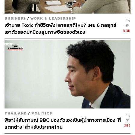
เข้าไปสู่สมอง จะไปกระตุ้นเรื่องเชิงอารมณ์ของเราด้วย แต่
เป็นอารมณ์ประเภทที่ดิบๆ หน่อยนะครับ เช่น ความกลัว
BUSINESS
/
WORK & LEADERSHIP
ความสุข ความเจ็บปวด รวมไปถึงแม้กระทั่งความเหงา ความ
เจ้านาย Toxic ทำชีวิตพัง! ลาออกดีไหม? เผย 6 กลยุทธ์
เศร้า ความรู้สึกโดดเดี่ยวเหมือนถูกทิ้ง ฯลฯ
3.3K
เอาตัวรอดปกป้องสุขภาพจิตของตัวเอง
ซึ่งก็แน่นอนว่าพอมีความรู้สึกพวกนี้เกิดขึ้น หลายคนก็อาจ
ตอบโต้โดยใช้ ‘ช้าง’ ล้วนๆ จนเกิดเป็นพฤติกรรม Toxic ขึ้นมา
ข้อมูลอีกแบบหนึ่งคือข้อมูลแบบที่เราพอรู้ตัวอยู่บ้าง ฝรั่งเรียก
ว่าเป็น Soft-Wired Information ข้อมูลแบบนี้ก็ไหลเข้าไปใน
จิตใต้สำนึกของเรานั่นแหละครับ แต่พูดแบบเปรียบเปรยได้ว่า
มันมีการทำงานของ ‘ซอฟต์แวร์’ ที่อัปเกรดแล้วอยู่ข้างในอีก
ทีหนึ่ง ซึ่งส่วนหนึ่งก็คือตัวควาญช้างนั่นแหละครับ ทำให้เกิด
การ ‘ตีความ’ อีกทีหนึ่ง ว่าเมื่อได้รับข้อมูลพวกนี้เข้ามาแล้ว
มันมีนัยหรือความหมายตรงตามตัวอักษรแบบนั้นจริงๆ หรือ
THAILAND
/
POLITICS
หรือว่าที่จริงมีความย้อนยอกอะไรบางอย่างซ่อนอยู่
พิธาให้สัมภาษณ์ BBC มองตัวเองเป็นผู้นำทางการเมือง ‘ที่
257
แตกต่าง’ สำหรับประเทศไทย
ข้อมูลแบบนี้จะเป็นข้อมูลที่มาจากความคิด ซึ่งความคิดต้อง