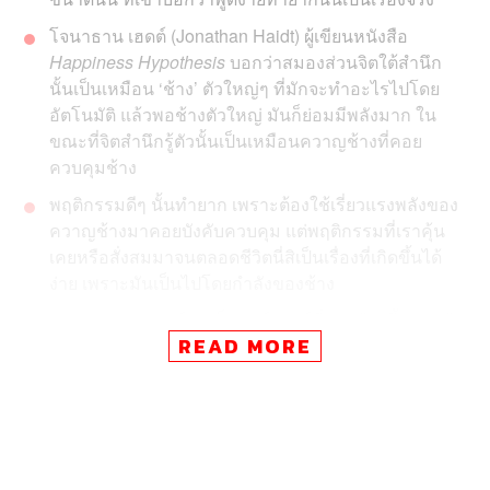
โจนาธาน เฮดต์ (Jonathan Haidt) ผู้เขียนหนังสือ
Happiness Hypothesis
บอกว่าสมองส่วนจิตใต้สำนึก
นั้นเป็นเหมือน ‘ช้าง’ ตัวใหญ่ๆ ที่มักจะทำอะไรไปโดย
อัตโนมัติ แล้วพอช้างตัวใหญ่ มันก็ย่อมมีพลังมาก ใน
ขณะที่จิตสำนึกรู้ตัวนั้นเป็นเหมือนควาญช้างที่คอย
ควบคุมช้าง
พฤติกรรมดีๆ นั้นทำยาก เพราะต้องใช้เรี่ยวแรงพลังของ
ควาญช้างมาคอยบังคับควบคุม แต่พฤติกรรมที่เราคุ้น
เคยหรือสั่งสมมาจนตลอดชีวิตนี่สิเป็นเรื่องที่เกิดขึ้นได้
ง่าย เพราะมันเป็นไปโดยกำลังของช้าง
ร่างกายของมนุษย์เราเป็นฮาร์ดแวร์ที่ถูกสร้างขึ้นมาแล้ว
READ MORE
จะไปเปลี่ยนที่ตัวเครื่องนั้นไม่ได้ แต่สิ่งที่เปลี่ยนได้ ก็คือ
ซอฟต์แวร์ในสมอง ซึ่งก็คือการเปลี่ยนระบบความคิด
ความเชื่อของเรา แน่นอนว่าไม่ใช่เรื่องง่าย แต่เราต้อง
‘ฝึก’ ให้ร่างกายของเราคุ้นชินกับความคิดความเชื่อแบบ
ใหม่