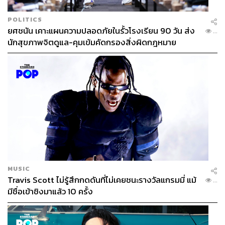
แหละครับ
POLITICS
ยศชนัน เคาะแผนความปลอดภัยในรั้วโรงเรียน 90 วัน ส่ง
...
แต่ไม่ว่าจะเป็นวิธีไหน ต่างก็คือการทำให้ความคิดและ
นักสุขภาพจิตดูแล-คุมเข้มคัดกรองสิ่งผิดกฎหมาย
ร่างกายของเราสงบลงนั่นเอง การทำให้ความคิดสงบ ก็คือ
การใช้ ‘ตรรกะ’ (Logic) มาควบคุม ส่วนการทำให้ร่างกาย
สงบ (เช่นทำให้ฮอร์โมนความโกรธหลั่งออกมาน้อยลง) ก็คือ
การควบคุมอารมณ์ ซึ่งหลายคนบอกว่าเป็นเรื่องไก่เกิดก่อน
ไข่ นั่นคือไม่รู้ว่าเพราะเราฝึกให้ตัวเองสงบเย็น ฮอร์โมน
ความโกรธเลยหลั่งออกมาน้อย หรือเพราะฮอร์โมนหลั่งออก
มาน้อย เราจึงสงบเย็น แต่โดยรวมๆ ก็คือ ถ้าเราเป็นคนเริ่ม
ก่อน (หมายถึงเริ่ม ‘ผูกมิตร’ และ ‘ทำความรู้จัก’ กับ
จิตใต้สำนึกของตัวเอง) ก็เป็นไปได้ที่สารเคมีเหล่านั้นจะค่อยๆ
เปลี่ยนรูปแบบการหลั่ง แล้วเราก็จะกลายเป็นมนุษย์ที่ Toxic
น้อยลง
MUSIC
Travis Scott ไม่รู้สึกกดดันที่ไม่เคยชนะรางวัลแกรมมี่ แม้
...
อ่านมาจนถึงตรงนี้ บางคนอาจรู้สึกว่าการลดความ Toxic
มีชื่อเข้าชิงมาแล้ว 10 ครั้ง
เป็นเรื่องยากจังเลย ซึ่งก็เป็นอย่างนั้นจริงๆ ครับ ยากเหมือน
ชื่อหนังสือของชารอน เบกลีย์ (Sharon Begley) คือ
Train