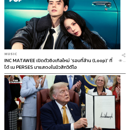
Your Mind Change Your Brain
เลย
แต่ถ้าอยากหาย Toxic ก็ต้องลองทำดูนะครับ
พิสูจน์อักษร:
ลักษณ์นารา พักตร์เพียงจันทร์
TAGS:
Jonathan Haidt
Toxic Thinking Pattern
โตมร ศุขปรีชา
toxic
MUSIC
INC MATAWEE เปิดตัวซิงเกิลใหม่ ‘รอบที่ล้าน (Loop)’ ที่
...
ได้ เน PERSES มาแสดงในมิวสิกวิดีโอ
253
ABOUT THE AUTHOR