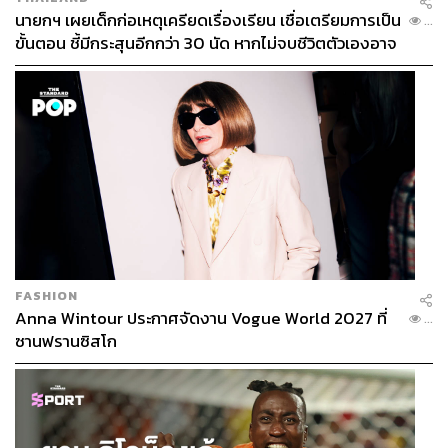
นายกฯ เผยเด็กก่อเหตุเครียดเรื่องเรียน เชื่อเตรียมการเป็น
เกี่ยวจนก่อนถึงมือผู้บริโภคราว 17% ของปริมาณอาหารที่
...
ขั้นตอน ชี้มีกระสุนอีกกว่า 30 นัด หากไม่จบชีวิตตัวเองอาจ
ผลิต คิดเป็นมูลค่าความสูญเสียกว่า 200,000 ล้านบาทต่อปี
สูญเสียเพิ่ม
เป็นแรงผลักดันที่ทำให้ไทยจำเป็นต้องมีการลงทุนใน
เทคโนโลยีการผลิตสมัยใหม่อย่างเทคโนโลยี AI เพื่อยกระดับ
การผลิตในอุตสาหกรรมอาหารและเครื่องดื่มของไทยให้มี
ความยั่งยืนมากขึ้น และขาดการสนับสนุนในการเพาะปลูก
และเลี้ยงสัตว์ในระยะยาว เสี่ยงที่อุปทานเกิดการชะงักงัน
เอเชียแปซิฟิกยังเป็นพื้นที่ความขัดแย้ง-ภัยธรรมชาติ-
ความเหลื่อมล้ำ
FASHION
จาก WFP 2026 Global Outlook ที่เพิ่งออกมาเดือน ตุลาคม
Anna Wintour ประกาศจัดงาน Vogue World 2027 ที่
...
2025 ระบุว่า โครงการอาหารโลก (WFP) ยังมีบทบาทสำคัญ
ซานฟรานซิสโก
ในภูมิภาคเอเชียและแปซิฟิก เพราะยังเป็นพื้นที่มีความขัด
แย้ง ภัยพิบัติทางธรรมชาติ และความเหลื่อมล้ำทางเศรษฐกิจ
มีประชาชน 69 ล้านคนกำลังเผชิญกับความไม่มั่นคงทาง
อาหารอย่างรุนแรง ขณะที่ 1,666 ล้านคน ไม่สามารถเข้าถึง