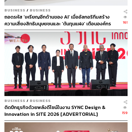
เป็นปัจจัยพื้นฐานหลัก ตั้งแต่ ข้าว ผัก-ผลไม้ สัตว์เลี้ยงเพื่อ
BUSINESS
/
BUSINESS
อาหาร
ถอดรหัส ‘เหรียญอีกด้านของ AI’ เมื่ออัลกอริทึมสร้าง
161
ความเสี่ยงสิทธิมนุษยชนและ ‘ต้นทุนแฝง’ เตือนองค์กร
ภูมิประเทศ เพราะเป็นพื้นที่ราบลุ่มเป็นส่วนใหญ่แม่น้ำ
ระวังกับดักอคติเชิงระบบ ก่อนกระทบมูลค่าแบรนด์ระยะ
มีปริมาณน้ำฝนที่ดี นอกจากนั้น ยังมีความหลากหลาย
ยาว
ของผลผลิตจากสภาพภูมิประเทศที่มีความอุดมสมบูรณ์
และมีความหลากหลายทางชีวภาพของพืชผลและสัตว์
(Bio-diversity) สูง จึงสามารถปรับตัวและผลิตสินค้า
ทดแทนได้ดีกว่าประเทศที่ผลิตพืชผลหลักเพียงไม่กี่ชนิด
โครงสร้างพื้นฐานทางการเกษตร เช่น ระบบ
ชลประทาน และมีศักยภาพความมั่นคงในการเป็นผู้
ผลิตอุปทาน (Supply Stability) ที่เป็นปัจจัยสนับสนุนให้
ไทยเป็นครัวของโลกจากการสำรองสินค้าเกษตรได้ใน
BUSINESS
/
BUSINESS
ระดับที่มั่นคง ยามเกิดความเสี่ยงภาวะขาดแคลน
ติดปีกธุรกิจด้วยพลังดีไซน์ในงาน SYNC Design &
อาหารอย่างเฉียบพลัน
159
Innovation in SITE 2026 [ADVERTORIAL]
คลังอาหารให้เพื่อนบ้าน ด้วยพื้นที่ตรงกลางเชื่อมต่อกับ