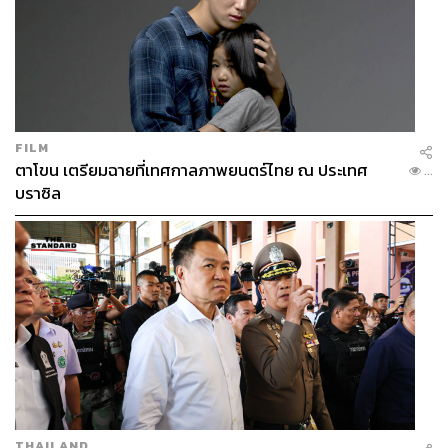
ให้สามารถเข้าถึงปันส่วนอาหารได้อย่างรวดเร็ว ประชาชนที่
เข้าถึงระบบการกระจายอาหารสาธารณะแบบเจาะจงเป้า
หมายของอินเดีย สามารถรับธัญพืชได้สูงสุด 25 กิโลกรัม
ภายใน 40 วินาที ด้วยความแม่นยำเกือบ 100 % เปอร์เซ็นต์
ซึ่งโครงการนี้กำลังขยายผลด้วยการสนับสนุนจาก Ericsson
India
FILM
ตาโขน เตรียมฉายที่เทศกาลภาพยนตร์ไทย ณ ประเทศ
...
ข้อมูลจากศูนย์วิจัย Krungthai COMPASS ระบุว่า การ
บราซิล
ประยุกต์ใช้เทคโนโลยี AI ในอุตสาหกรรมอาหารและเครื่อง
ดื่ม นอกจากจะช่วยลด Food Loss แล้ว ยังช่วยสร้างความ
มั่นคงทางอาหาร และลดความกังวลด้านมาตรฐานความ
ปลอดภัยทางอาหาร (Food Safety) ที่เข้มงวดของประเทศคู่
ค้า รวมถึงแก้ปัญหาขาดแคลนแรงงานในภาคการผลิต อีกทั้ง
ยังช่วยให้ประเทศไทยบรรลุเป้าหมายการมีส่วนร่วมของ
ประเทศในการลดการปล่อยก๊าซเรือนกระจกตาม Nationally
Determined Contribution (NDC)
ไทยเป็นประเทศผู้ส่งออกอาหารมากเป็นอันดับที่ 12 ของโลก
แต่เผชิญปัญหาการสูญเสียอาหารตั้งแต่หลังกระบวนการเก็บ
THAILAND