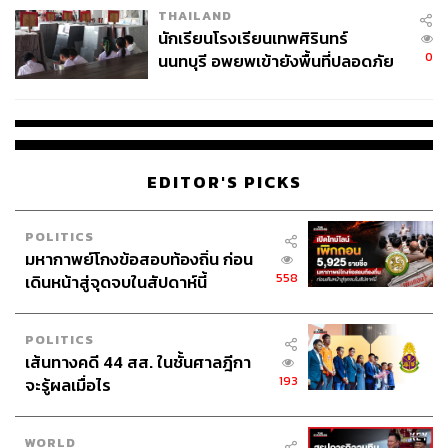
THAILAND
จ่ายหนี้-แอบระบุแบรนด์
โดยรวมยังอยู่ในอัตราที่สูง รวมถึงโอกาสในการรักษา
นักเรียนโรงเรียนเทพศิรินทร์
คุณภาพผลผลิตในพื้นที่ห่างไกล และการเพิ่มคุณค่า
0
นนทบุรี อพยพเข้ายังพื้นที่ปลอดภัย
ด้านการแปรรูปที่ยังไม่เพียงพอ
ชั่วคราว หลังเหตุใช้อาวุธปืนภายใน
โรงเรียนคลี่คลาย
สภาพภูมิอากาศที่ผันผวน (Climate Change) ที่มีน้ำ
หนักเพิ่มขึ้นทั้งจากภาวะการเกิดลานีญา เอลนีโญ มี
รอบสั้นและรุนแรงกว่าในอดีต ซึ่งย่อมส่งผลกระทบกับ
EDITOR'S PICKS
ความยืดหยุ่นในการสร้างระบบอาหารอย่างหลีกเลี่ยง
ไม่ได้ ทำให้การสร้างผลผลิตไม่เป็นไปตามฤดูกาล
POLITICS
เหมือนในอดีต
มหากาพย์โกงข้อสอบท้องถิ่น ก่อน
558
เดินหน้าสู่จุดจบในสัปดาห์นี้
เกษตรกรรมที่ขาดการเชื่อมต่อและสนับสนุน เกษตรกร
ส่วนใหญ่เป็นวัยสูงอายุและคนรุ่นใหม่ให้ความสนใจ
POLITICS
น้อยลงต่อเนื่องทุกปี ประกอบกับระบบรายได้ของเกษตร
เส้นทางคดี 44 สส. ในชั้นศาลฎีกา
ส่วนใหญ่ยังเป็นระบบเก่าที่รายจ่ายสวนทางกับรายได้ส่ง
193
จะรู้ผลเมื่อไร
ผลให้มีหนี้ครัวเรือนอัตราสูงอยู่ ที่สำคัญยังจากการส่ง
เสริมและสนับสนุนระบบเทคโนโลยีการผลิตให้กับ
WORLD