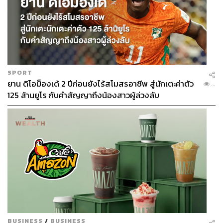
อาหารที่มีประโยชน์และดีต่อสุขภาพได้ โดยภูมิภาคเอเชีย
เป็นที่อยู่ของเด็กที่มีภาวะเตี้ยแคระแกร็นมากกว่าครึ่งหนึ่ง
ของโลก หรือ 52 % มีเด็กที่มีภาวะทุพโภชนาการรุนแรง 70
% และผู้ใหญ่ที่มีน้ำหนักเกิน 41 %
SPORT
3 ปัจจัยท้าทายความมั่นคงทางอาหารทั่วโลกปี 2569
ยาน ดิโอม็องเด้ 2 ปีก่อนยังไร้สโมสรอาชีพ สู่นักเตะค่าตัว
...
125 ล้านยูโร กับคำสัญญาถึงน้องสาวผู้ล่วงลับ
จากรายงาน Food Security Update ฉบับที่ 119 ของ
ธนาคารโลก ณ ตุลาคม 2568 ได้ระบุว่าสิ่งที่ท้าทายใน
สถานการณ์ต่อเรื่องความมั่นคงทางอาหารมี อยู่ 3 ปัจจัย คือ
ภัยพิบัติ ภาวะเงินเฟ้อของราคาอาหารที่อยู่ในระดับสูงปาน
กลาง และโภชนาการของเด็กที่มีภาวะน้ำหนักเกินแซงหน้า
ภาวะผอมบางซึ่งส่วนใหญ่อยู่ในประเทศที่มีรายได้น้อยถึง
ปานกลางซึ่งทำให้เกิดภาระโภชนาการซ้ำซ้อน
สำหรับการผลิตแนวโน้มตลาดโลกและการผลิต ราคาข้าว
ต่างๆ มีโอกาสลดลงจากอุปทานเพื่อการส่งออกที่มาก โดย
BUSINESS
/
BUSINESS