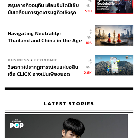
เกษตรกรน้อยกว่าที่ควรจะเป็น
สรุปภารกิจอนุทิน เยือนอินโดนีเซีย
538
ขับเคลื่อนการทูตเศรษฐกิจเชิงรุก
การสูญเสียพื้นที่เกษตรในการพัฒนาสังคมเมือง จากที่
ประกาศหุ้นส่วนยุทธศาสตร์ไทย –
เห็นโครงการพัฒนาอสังหาริมทรัพย์ขนาดใหญ่เริ่ม
อินโดนีเซีย
Navigating Neutrality:
ขยายไปยังพื้นที่ต่างจังหวัดมากขึ้น ขณะที่ครัวเรือนย่อย
Thailand and China in the Age
พร้อมหาพื้นที่สำรองเป็นเหมือนที่หลบภัย หากไม่มีการ
166
of a New Global Order
จัดระบบที่ดี อาจทำให้เกิดปัญหาต่างๆ ตามมา ตั้งแต่
เกิดการพังทลายหน้าดินหรือขวางทางน้ำไหลหากเกิด
BUSINESS
/
ECONOMIC
ฝนตกชุก และเป็นวงจรของภัยพิบัติจนเป็นอุปสรรคการ
วิเคราะห์ปรากฏการณ์คนแห่ขอสิน
ใช้ประโยชน์และการเข้าถึงอาหารอีก
2.6K
เชื่อ CLICX อาจเป็นเพียงยอด
ภูเขาน้ำแข็ง ของปัญหาหนี้ครัว
เรือนไทยที่ถูกซุกไว้
‘นวัตกรรม’ ตัวช่วย Food Security
LATEST STORIES
ประเทศอินเดียพัฒนานวัตกรรมด้านความมั่นคงทางอาหาร
และโภชนาการที่ขับเคลื่อนด้วย AI เช่น ตู้กดข้าวสาร
อัตโนมัติ Annapurti Grain ATM ซึ่งเป็นเครื่องจ่ายสินค้าหลาย
ชนิดแบบอัตโนมัติที่ใช้การยืนยันตัวตนด้วยไบโอเมตริก เพื่อ