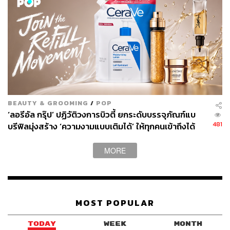
หลายประเทศ ทำให้ไทยเป็นแหล่งสำรองอาหารที่
สำคัญของระดับภูมิภาคหรือเพื่อนบ้านได้อย่างดี อีกทั้ง
มีระบบโลจิสติกส์ที่เอื้ออำนวยตั้งแต่ทางบก ทางอากาศ
หรือทางเรือ แม้มีข้อจำกัดทางรถไฟที่อาจน้อยกว่า
เพื่อนบ้าน
จากข้อมูลสำนักงานสภาพัฒนาการเศรษฐกิจและสังคมแห่ง
ชาติ ปี 2566 พื้นที่เกษตร 44.2 % ของพื้นที่ประเทศ โดยภาค
BEAUTY & GROOMING
/
POP
ตะวันออกเฉียงเหนือที่มีพื้นที่เกษตรมากที่สุด แต่ภาคกลางมี
‘ลอรีอัล กรุ๊ป’ ปฏิวัติวงการบิวตี้ ยกระดับบรรจุภัณฑ์แบ
481
พื้นที่เฉลี่ยต่อรายสูงสุด จากการปลูกข้าว พืชไร่ ยางพารา พืช
บรีฟิลมุ่งสร้าง ‘ความงามแบบเติมได้’ ให้ทุกคนเข้าถึงได้
[Advertorial]
ยืนต้น/ไม้ผล และเลี้ยงสัตว์ /พืชผัก /สวนป่า แม้สัดส่วนการส่ง
ออกสินค้าเกษตร ณ ไตรมาส 3/2568 ลดลง 4.1 % เป็นการลด
MORE
ลงต่อเนื่องจากไตรมาสก่อนหน้าที่ลดลง 1.5 % ตั้งแต่ ข้าวลด
ลง 27 % หรือยางพาราลด 21.4 %
MOST POPULAR
อุปสรรคการเป็น Food Security
TODAY
WEEK
MONTH