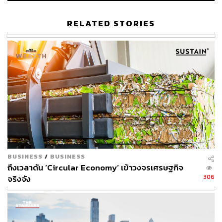
เศรษฐกิจ ซึ่งรวมถึงการมีทรัพยากรและสิทธิ์ในการหา
อาหารที่มีคุณค่าทางโภชนาการ
RELATED STORIES
การใช้ประโยชน์จากอาหาร (Food Utilization)
ร่างกายสามารถนำสารอาหารไปใช้ให้เกิดประโยชน์
สูงสุดได้ จากที่มีอาหารเพียงพอ น้ำสะอาด และสุข
อนามัยที่ดี
เสถียรภาพของอาหาร (Food Stability) เข้าถึงอาหาร
อย่างต่อเนื่องและสม่ำเสมอ โดยไม่มีความเสี่ยงที่จะ
ขาดแคลนในระยะยาว จากปัจจัยต่างๆ เช่น ภาวะ
เศรษฐกิจ การเปลี่ยนแปลงของฤดูกาล หรือภัยพิบัติทาง
ธรรมชาติ
ขณะที่เป้าหมายการพัฒนาที่ยั่งยืน (Sustainable
BUSINESS
/
BUSINESS
Development Goals: SDGs) ตามองค์การสหประชาชาติ
ถึงเวลาดัน ‘Circular Economy’ เข้าวงจรเศรษฐกิจ
ตกลงกันทั้งหมด 17 ข้อ คือ เป้าหมายที่ 2 ยุติความหิวโหย
306
จริงจัง
บรรลุความมั่นคงทางอาหารและยกระดับโภชนาการ และส่ง
เสริมเกษตรกรรมที่ยั่งยืน (Zero Hunger) เพราะมีผลต่อการ
ดำรงชีวิตของมนุษย์ทุกคน ช่วยพัฒนาการทางร่างกายและ