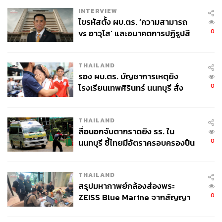
ความไม่เท่าเทียมการเข้าถึงอาหาร แม้ไทยมีบริบทและ
INTERVIEW
ศักยภาพเอื้อต่อการผลิตอาหารมาก แต่ต้องยอมรับ
ไขรหัสตั้ง ผบ.ตร. ‘ความสามารถ
0
vs อาวุโส’ และอนาคตการปฏิรูปสี
ว่าการเข้าถึงอาหารจากการกระจายรายได้และความ
กากี กับ พล.ต.อ. เอก อังสนานนท์
สามารถในการซื้ออาหารที่แตกต่างกัน โดยเฉพาะกลุ่ม
เปราะบาง ในบางชุมชนเมือง อย่างครัวเรือนที่มีรายได้
THAILAND
น้อยที่อาจได้รับคุณภาพโภชนาการและเจอปัญหา
รอง ผบ.ตร. บัญชาการเหตุยิง
ความปลอดภัยของอาหาร
0
โรงเรียนเทพศิรินทร์ นนทบุรี สั่ง
ค้นหา 2 รอบยืนยันไร้คนติดค้าง พบ
ความอ่อนแอของรัฐและท้องถิ่นอ่อนแอ ซึ่งเห็นตัวอย่าง
ศพปู่-ย่าที่บ้านพักผู้ก่อเหตุ
THAILAND
ชัดเจนมากในครั้งล่าสุดกับเหตุการณ์น้ำท่วมพื้นที่ภาค
สื่อนอกจับตากราดยิง รร. ใน
ใต้ของไทยเพราะการทำงานที่ไม่เป็นระบบ ตั้งแต่ระบบ
0
นนทบุรี ชี้ไทยมีอัตราครอบครองปืน
การเตือนภัย การสื่อสาร การบริหารงานแบบรวมศูนย์
สูงในระดับต้นของภูมิภาค
ในยามวิกฤต ทำให้เห็นชัดว่า ถ้าไม่รีบปรับปรุงหรือ
แก้ไขอย่างเร่งด่วน ภัยพิบัติที่มากขึ้นในอนาคต
THAILAND
ประชาชนก็มีความเสี่ยงในการเข้าถึงอาหารอีก
สรุปมหากาพย์กล้องส่องพระ
0
ZEISS Blue Marine จากสัญญา
ผลิต 8.3 ล้าน สู่ข้อพิพาท ‘มา
ความสูญเสียระหว่างห่วงโซ่อุปทาน ทั้งจากแปลง
เวลล์ฯ’ ฟ้อง ‘โทน บางแค’ ผิดนัด
เกษตรไปสู่การผลิตอาหารที่ทำให้เกิดขยะ(Food Loss)