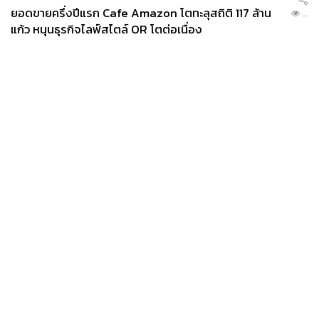
เฉพาะราคาข้าวสาลีลดลงสู่ระดับต่ำสุดในรอบ 5 ปี ขณะที่
ยอดขายครึ่งปีแรก Cafe Amazon โตทะลุสถิติ 117 ล้าน
...
เอเชียตะวันออกและแปซิฟิกแนวโน้มการผลิตทางการเกษตร
แก้ว หนุนธุรกิจไลฟ์สไตล์ OR โตต่อเนื่อง
ยังคงเป็นบวก จากรัฐบาลอินโดนีเซียได้จัดสรรงบประมาณ
10,000 ล้านดอลลาร์สหรัฐ สำหรับความมั่นคงทางอาหารใน
ปี 2569 ส่วนฟิลิปปินส์พืชผลได้รับความเสียหายอย่างมาก
โดยเฉพาะการสูญเสียข้าวไป 216,600 เมตริกตัน จากพายุ
หมุนเขตร้อน 5 ลูกและมรสุมตะวันตกเฉียงใต้ เมียนมาความ
ขัดแย้งและการพลัดถิ่นที่เพิ่มขึ้นทำให้เกิดความท้าทายด้าน
มนุษยธรรมอย่างรุนแรง โดยมีผู้พลัดถิ่นเกือบ 3.6 ล้านคน
News
Wealth
Pop
ไทยคือประเทศที่มีทรัพยากรสมบูรณ์มากมายภูมิประเทศที่ตั้ง
Podcast
Video
Now
ก็เหมาะสม แต่อะไรคือสิ่งที่ทำให้ประเทศสูญเสียการเป็น
Opinion
Careers
Events
Privacy
About
Contact
แหล่งอาหารที่ยั่งยืนและประชาชนเข้าถึงสิ่งนี้ได้ นั่นคือสิ่งที่
Policy
ทำให้ทุกคนต้องช่วยหาคำตอบ
FOR
ADVERTISING
ภาพ:
Andrew Merry/Getty Images
อ้างอิง:
MEMBERSHIP
https://www.nesdc.go.th/wordpress/wp-content/uploa
ds/2025/06/2565_article_q2_004.pdf?utm_