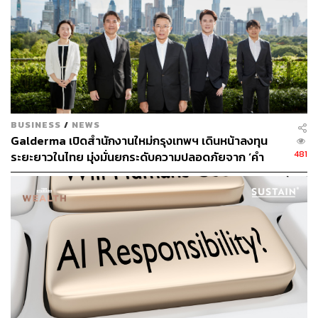
สติปัญญาเหมาะสมตามวัย และมีส่วนพัฒนาเศรษฐกิจและ
สังคมได้อย่างเต็มศักยภาพ การมีโภชนาการจำเป็นในระดับ
ที่เหมาะสมเพื่อป้องกันการเกิดภาวะทุพโภชนาการ โดย
เฉพาะในกลุ่มคนยากจนและผู้ที่อยู่ในสถานการณ์เปราะบาง
เช่น คนพิการ คนชรา และทารก
นอกจากนั้น ควรสนับสนุนให้มีระบบเกษตรกรรมยั่งยืนที่
คำนึงถึงคุณภาพชีวิตของเกษตรกร ความปลอดภัยของผู้
BUSINESS
/
NEWS
บริโภค การเพิ่มผลิตภาพของภาคเกษตร ความสมดุลของ
Galderma เปิดสำนักงานใหม่กรุงเทพฯ เดินหน้าลงทุน
ระบบนิเวศ ความมั่นคงของฐานทรัพยากร และความหลาก
481
ระยะยาวในไทย มุ่งมั่นยกระดับความปลอดภัยจาก ‘คำ
หลายทางชีวภาพ รวมทั้งการเตรียมความพร้อมเพื่อรับมือกับ
สัญญา’ ให้กลายเป็น ‘มาตรฐานที่ผู้บริโภคตรวจสอบได้’
ผลกระทบจากการเปลี่ยนแปลงสภาพภูมิอากาศ ภัยพิบัติ และ
[ADVERTORIAL]
ความผันผวนของราคาสินค้าเกษตร
จุดแข็งของไทย
ไทยมีอาหารที่เพียงพอและเกินความต้องการการบริโภค
ภายในประเทศและเป็นผู้ส่งออกอาหารที่สำคัญของโลกซึ่ง