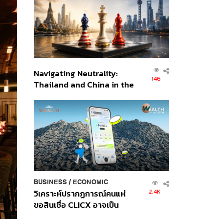
อินโดนีเซีย
Navigating Neutrality:
146
Thailand and China in the
Age of a New Global
Order
BUSINESS
/
ECONOMIC
2.4K
วิเคราะห์ปรากฏการณ์คนแห่
ขอสินเชื่อ CLICX อาจเป็น
เพียงยอดภูเขาน้ำแข็ง ของ