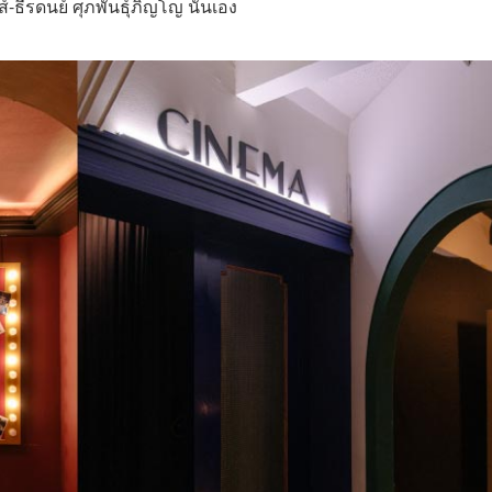
ส์-ธีรดนย์ ศุภพันธุ์ภิญโญ
นั่นเอง