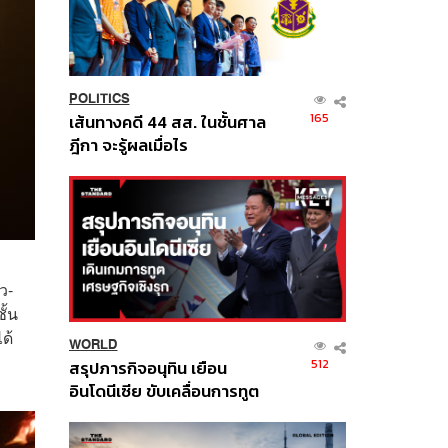
POLITICS
165
เส้นทางคดี 44 สส. ในชั้นศาล
ฎีกา จะรู้ผลเมื่อไร
ว-
ั้น
ด้
WORLD
512
สรุปภารกิจอนุทิน เยือน
อินโดนีเซีย ขับเคลื่อนการทูต
เศรษฐกิจเชิงรุก ประกาศหุ้น
ส่วนยุทธศาสตร์ไทย –