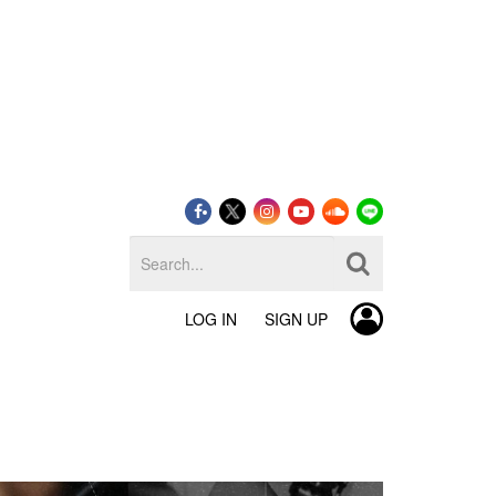
LOG IN
SIGN UP