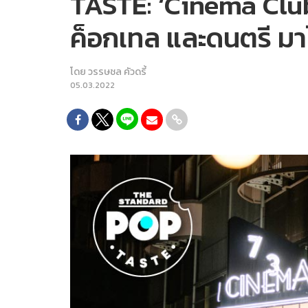
TASTE: ‘Cinema Clu
ค็อกเทล และดนตรี มาไ
โดย
วรรษชล คัวดรี้
05.03.2022