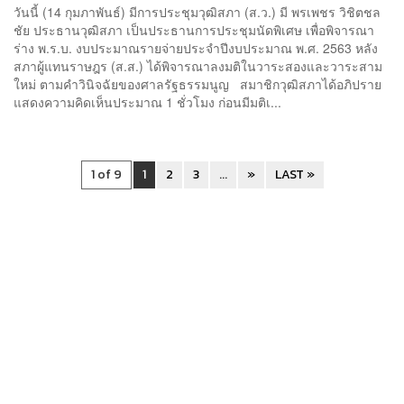
วันนี้ (14 กุมภาพันธ์) มีการประชุมวุฒิสภา (ส.ว.) มี พรเพชร วิชิตชล
ชัย ประธานวุฒิสภา เป็นประธานการประชุมนัดพิเศษ เพื่อพิจารณา
ร่าง พ.ร.บ. งบประมาณรายจ่ายประจำปีงบประมาณ พ.ศ. 2563 หลัง
สภาผู้แทนราษฎร (ส.ส.) ได้พิจารณาลงมติในวาระสองและวาระสาม
ใหม่ ตามคำวินิจฉัยของศาลรัฐธรรมนูญ สมาชิกวุฒิสภาได้อภิปราย
แสดงความคิดเห็นประมาณ 1 ชั่วโมง ก่อนมีมติเ...
1 of 9
1
2
3
...
»
LAST »