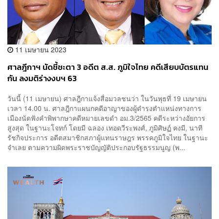
11 เมษายน 2023
ศาลฎีกาฯ นัดชี้ชะตา 3 อดีต ส.ส. ภูมิใจไทย คดีเสียบบัตรแทน
กัน ลงมติร่างงบฯ 63
วันนี้ (11 เมษายน) ศาลฎีกาแจ้งสื่อมวลชนว่า ในวันพุธที่ 19 เมษายน
เวลา 14.00 น. ศาลฎีกาแผนกคดีอาญาของผู้ดำรงตำแหน่งทางการ
เมืองนัดฟังคำพิพากษาคดีหมายเลขดำ อม.3/2565 คดีระหว่างอัยการ
สูงสุด ในฐานะโจทก์ โดยมี ฉลอง เทอดวีระพงศ์, ภูมิศิษฏ์ คงมี, นาที
รัชกิจประการ อดีตสมาชิกสภาผู้แทนราษฎร พรรคภูมิใจไทย ในฐานะ
จำเลย ตามความผิดพระราชบัญญัติประกอบรัฐธรรมนูญ (พ...