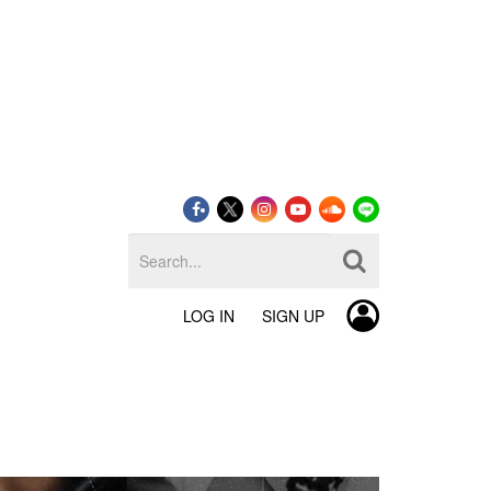
LOG IN
SIGN UP