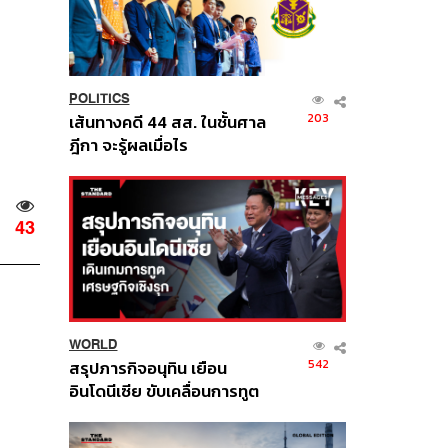
POLITICS
203
เส้นทางคดี 44 สส. ในชั้นศาล
ฎีกา จะรู้ผลเมื่อไร
43
WORLD
542
สรุปภารกิจอนุทิน เยือน
อินโดนีเซีย ขับเคลื่อนการทูต
เศรษฐกิจเชิงรุก ประกาศหุ้น
ส่วนยุทธศาสตร์ไทย –