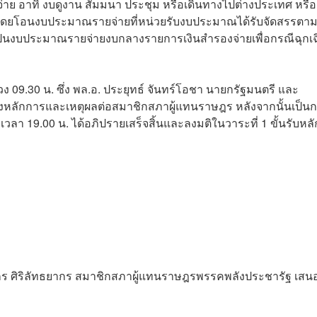
จ่าย อาทิ งบดูงาน สัมมนา ประชุม หรือเดินทางไปต่างประเทศ หรื
ัน โดยโอนงบประมาณรายจ่ายที่หน่วยรับงบประมาณได้รับจัดสรรตา
เป็นงบประมาณรายจ่ายงบกลางรายการเงินสำรองจ่ายเพื่อกรณีฉุกเ
 09.30 น. ซึ่ง พล.อ. ประยุทธ์ จันทร์โอชา นายกรัฐมนตรี และ
จงหลักการและเหตุผลต่อสมาชิกสภาผู้แทนราษฎร หลังจากนั้นเป็น
วลา 19.00 น. ได้อภิปรายเสร็จสิ้นและลงมติในวาระที่ 1 ขั้นรับหลั
ถกร ศิริลัทธยากร สมาชิกสภาผู้แทนราษฎรพรรคพลังประชารัฐ เสนอต