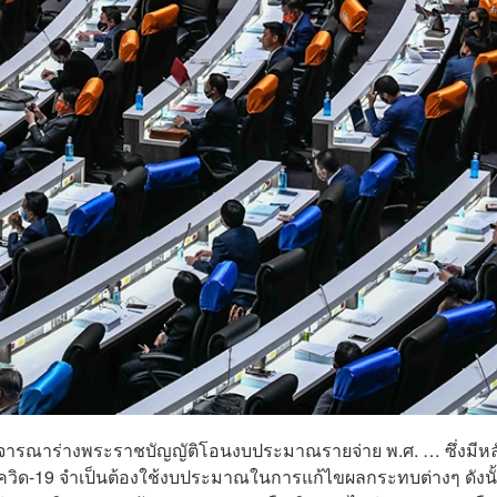
ด้พิจารณาร่างพระราชบัญญัติโอนงบประมาณรายจ่าย พ.ศ. … ซึ่งมีหล
วิด-19 จำเป็นต้องใช้งบประมาณในการแก้ไขผลกระทบต่างๆ ดังนั