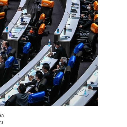
ัก
้น