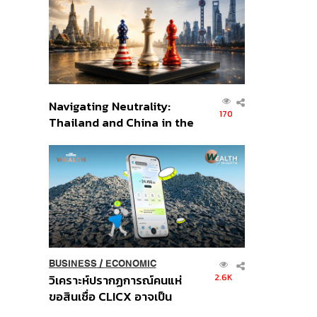
อินโดนีเซีย
Navigating Neutrality:
170
Thailand and China in the
Age of a New Global
Order
BUSINESS
/
ECONOMIC
2.6K
วิเคราะห์ปรากฏการณ์คนแห่
ขอสินเชื่อ CLICX อาจเป็น
เพียงยอดภูเขาน้ำแข็ง ของ