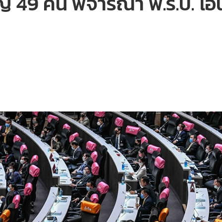
มัญ 49 คน พิจารณา พ.ร.บ. โ