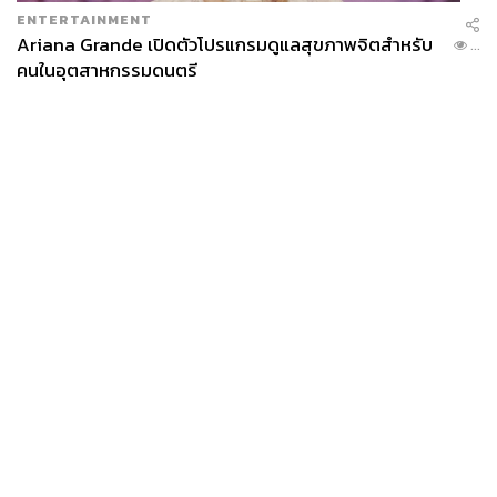
ENTERTAINMENT
Ariana Grande เปิดตัวโปรแกรมดูแลสุขภาพจิตสำหรับ
...
คนในอุตสาหกรรมดนตรี
News
Wealth
Pop
Podcast
Video
Now
Opinion
Careers
Events
Privacy
About
Contact
Policy
FOR
ADVERTISING
MEMBERSHIP