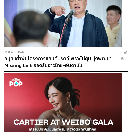
POLITICS
อนุทินย้ำพับโครงการแลนด์บริดจ์เพราะไม่คุ้ม มุ่งพัฒนา
...
Missing Link รองรับอ่าวไทย-อันดามัน