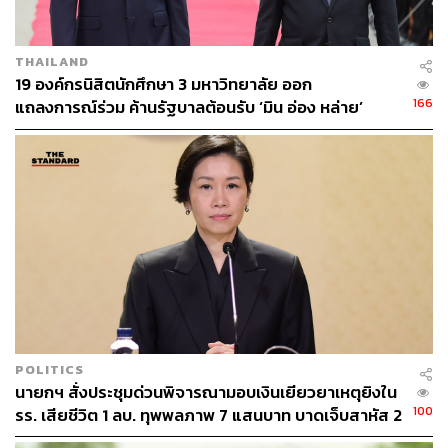
ราว 4 แสนล้าน สามารถนำมาใช้ในการฟื้นฟูและเยียวยา
หรือผลกระทบสำหรับโควิด-19 ได้ถึงปีหน้า ไม่จำเป็นต้องกู้
เพิ่ม
THAILAND
19 องค์กรนิสิตนักศึกษา 3 มหาวิทยาลัย ออก
พิสูจน์อักษร: พรนภัส ชำนาญค้า
166
แถลงการณ์ร่วม ค้านรัฐบาลต้อนรับ ‘มิน อ่อง หล่าย’
สามารถติดตาม THE STANDARD WEALTH
ผ่านแอปพลิเคชันต่างๆ ที่คุณสะดวกหรือใช้งานอยู่แล้วได้เลย
TAGS:
ธปท.
กระทรวงกลาโหม
ประยุทธ์ จันทร์โอชา
นายกรัฐมนตรี
ธนาคารแห่งประเทศไทย
การลงทุน
เงินงบประมาณรายจ่ายประจำปี 2563
POLITICS
สำนักงานสภาพัฒนาการเศรษฐกิจและสังคมแห่งชาติ
นายกฯ สั่งประชุมด่วนพิจารณามอบเงินเยียวยาเหตุยิงใน
(สภาพัฒน์)
100
รร. เสียชีวิต 1 ลบ. ทุพพลภาพ 7 แสนบาท บาดเจ็บสาหัส 2
เดชาภิวัฒน์ ณ สงขลา
แสนบาท บาดเจ็บเล็กน้อย 1 แสนบาท