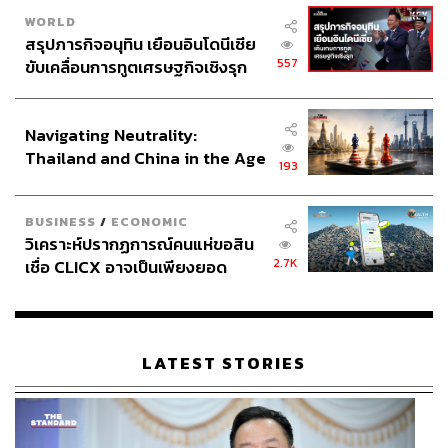
WORLD
สรุปภารกิจอนุทิน เยือนอินโดนีเซีย
557
ขับเคลื่อนการทูตเศรษฐกิจเชิงรุก
ประกาศหุ้นส่วนยุทธศาสตร์ไทย –
อินโดนีเซีย
Navigating Neutrality:
Thailand and China in the Age
193
of a New Global Order
BUSINESS
/
ECONOMIC
วิเคราะห์ปรากฏการณ์คนแห่ขอสิน
2.7K
เชื่อ CLICX อาจเป็นเพียงยอด
ภูเขาน้ำแข็ง ของปัญหาหนี้ครัว
เรือนไทยที่ถูกซุกไว้
LATEST STORIES