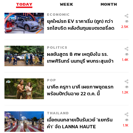
TODAY
WEEK
MONTH
ECONOMIC
ยุคใหม่รถ EV ราคาเริ่ม (ถูก) กว่า
2.5K
รถไฮบริด หลังต้นทุนแบตเตอรี่ลด
ลง - จีนแห่บุกตลาดเกิดใหม่
POLITICS
ผลชันสูตร 8 ศพ เหตุยิงใน รร.
1.4K
เทพศิรินทร์ นนทบุรี พบกระสุนเข้า
จุดสำคัญ ‘ศีรษะ-หน้าอก’ ครูถูกยิง
4 นัด จากระยะไกล
POP
นาคี๓ ครุฑา นาคี เผยภาพชุดแรก
1.2K
พร้อมปักวันฉาย 22 ต.ค. นี้
THAILAND
เมื่อถนนกลายเป็นรันเวย์ ‘แยกริน
1.1K
คำ’ จัด LANNA HAUTE