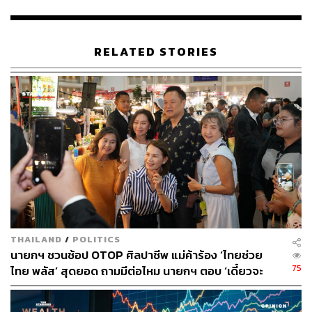
มาเป็นข้าราชการ 45,000 อัตรา แต่ไม่กระทบกับค่ารักษา
พยาบาล
RELATED STORIES
“ท่านนายกฯ มอบนโยบายในที่ประชุม ขอให้สำนักงบ
ประมาณพิจารณางบประมาณในส่วนของรายจ่ายประจำ
เพราะถึงแม้ว่าจะลดลง แต่คงไว้สำหรับการดูแลกลุ่มเปราะ
บาง เช่น เงินประกันสังคม กองทุนประกันสุขภาพ สวัสดิการ
ของกลุ่มเปราะบางทั้งหมด คนพิการ คนชรา และเด็กเล็ก
ตามนโยบายของรัฐบาล หรือสำหรับค่าใช้จ่ายทางด้านสังคม
เราจะไม่ปรับลด ซึ่งตั้งไว้ใกล้เคียงกับปีที่ผ่านมาอย่างน้อย
40,000 ล้านบาท”
เดชาภิวัฒน์กล่าวว่า สำนักงบประมาณจะทำความเข้าใจกับ
ส่วนราชการว่า ความจำเป็นในการใช้จ่าย ไม่ว่าจะเป็นงบ
THAILAND
/
POLITICS
ประจำ งบลงทุน สามารถชะลอได้หรือไม่ สามารถใช้
นายกฯ ชวนช้อป OTOP ศิลปาชีพ แม่ค้าร้อง ‘ไทยช่วย
มาตรการอื่นได้หรือไม่ หมายถึงเงินนอก เพื่อรักษาวงเงินงบ
75
ไทย พลัส’ สุดยอด ถามมีต่อไหม นายกฯ ตอบ ‘เดี๋ยวจะ
ลงทุนในระบบเศรษฐกิจ ทั้งกระเป๋าซ้ายคือ เงินงบประมาณ
พยายาม’
และกระเป๋าขวาคือ เงินนอก ให้สูงกว่าในปีที่ผ่านมา