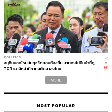
61
ABOUT THE AUTHOR
POLITICS
อนุทินบอกโรมปมทุจริตสอบท้องถิ่น นายกฯไม่มีหน้าที่ดู
THE STANDARD TEAM
361
TOR แต่มีหน้าที่หาคนผิดมาลงโทษ
กองบรรณาธิการ THE STANDARD
MORE
MOST POPULAR