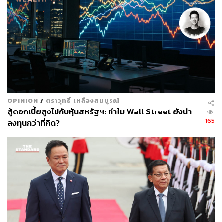
“เลขาฯ สภาพัฒน์ได้กล่าวในที่ประชุมว่าต้องขอให้
รัฐวิสาหกิจลงทุนเพิ่ม สำหรับกระทรวงการคลังและสำนักงบ
ประมาณจะไปดูว่าโครงการไหนสามารถร่วมลงทุนระหว่าง
รัฐและเอกชนได้บ้าง”
ทั้งนี้เงินนอกคือกองทุนที่มีอยู่ เช่น กองทุนรวมโครงสร้างพื้น
ฐานเพื่ออนาคตประเทศไทย (TFF) หรือรัฐวิสาหกิจ การร่วม
ทุนระหว่างภาครัฐกับเอกชน (PPP)
OPINION
/
ตราวุทธิ์ เหลืองสมบูรณ์
สู้ดอกเบี้ยสูงไปกับหุ้นสหรัฐฯ: ทำไม Wall Street ยังน่า
สำหรับงบประมาณเกี่ยวกับการฟื้นฟูและเยียวยาผลกระทบ
165
ลงทุนกว่าที่คิด?
จากการแพร่ระบาดของเชื้อไวรัสโคโรนา 2019 (โควิด-19)
ยังมีงบประมาณจากพระราชกำหนด (พ.ร.ก.) ให้อำนาจ
กระทรวงการคลังกู้เงินวงเงินไม่เกิน 1 ล้านล้านบาท ในส่วน
ของการเยียวยา 555,000 ล้านบาท และในส่วนของการฟื้นฟู
เศรษฐกิจ 400,000 ล้านบาท
นอกจากนี้ยังมีงบกลางและงบกลางรายการเงินสำรองจ่าย
เพื่อกรณีฉุกเฉินหรือจำเป็นที่ตั้งไว้ในแต่ละปี รวมแล้วทั้งหมด