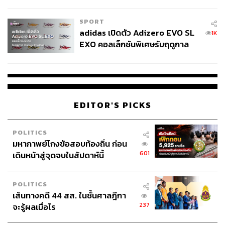
COUTURE กลางสายฝน
SPORT
adidas เปิดตัว Adizero EVO SL
1K
EXO คอลเล็กชันพิเศษรับฤดูกาล
College Football
EDITOR'S PICKS
POLITICS
มหากาพย์โกงข้อสอบท้องถิ่น ก่อน
601
เดินหน้าสู่จุดจบในสัปดาห์นี้
POLITICS
เส้นทางคดี 44 สส. ในชั้นศาลฎีกา
237
จะรู้ผลเมื่อไร