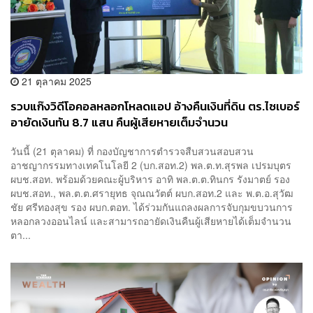
21 ตุลาคม 2025
รวบแก๊งวิดีโอคอลหลอกโหลดแอป อ้างคืนเงินที่ดิน ตร.ไซเบอร์
อายัดเงินทัน 8.7 แสน คืนผู้เสียหายเต็มจำนวน
วันนี้ (21 ตุลาคม) ที่ กองบัญชาการตำรวจสืบสวนสอบสวน
อาชญากรรมทางเทคโนโลยี 2 (บก.สอท.2) พล.ต.ท.สุรพล เปรมบุตร
ผบช.สอท. พร้อมด้วยคณะผู้บริหาร อาทิ พล.ต.ต.ทินกร รังมาตย์ รอง
ผบช.สอท., พล.ต.ต.ศรายุทธ จุณณวัตต์ ผบก.สอท.2 และ พ.ต.อ.สุวัฒ
ชัย ศรีทองสุข รอง ผบก.ตอท. ได้ร่วมกันแถลงผลการจับกุมขบวนการ
หลอกลวงออนไลน์ และสามารถอายัดเงินคืนผู้เสียหายได้เต็มจำนวน
ตา...