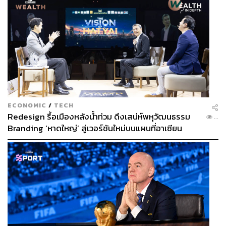
ECONOMIC
/
TECH
Redesign รื้อเมืองหลังน้ำท่วม ดึงเสน่ห์พหุวัฒนธรรม
...
Branding ‘หาดใหญ่’ สู่เวอร์ชันใหม่บนแผนที่อาเซียน