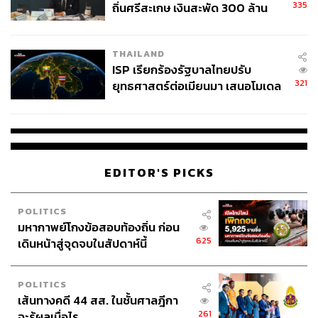
335
ถิ่นศรีสะเกษ เงินสะพัด 300 ล้าน
จ่อขยายผลรื้อคดีทั่วประเทศ
THAILAND
ISP เรียกร้องรัฐบาลไทยปรับ
321
ยุทธศาสตร์ต่อเมียนมา เสนอโมเดล
‘3 ระเบียง’ รับมือภัยคุกคามข้าม
แดน
EDITOR'S PICKS
POLITICS
มหากาพย์โกงข้อสอบท้องถิ่น ก่อน
625
เดินหน้าสู่จุดจบในสัปดาห์นี้
POLITICS
เส้นทางคดี 44 สส. ในชั้นศาลฎีกา
261
จะรู้ผลเมื่อไร