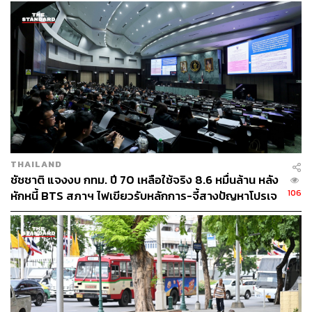
คลัง อย่างเรื่องการจัดเก็บภาษีที่ดินและสิ่งปลูกสร้าง
เนื่องจากรัฐบาลลดการจัดเก็บภาษีเหลือร้อยละ 10 ส.ท.ท.
เชื่อว่าถ้าประชาชนในพื้นที่มีความสุข มั่นคง มีคุณภาพชีวิต
ที่ดี เมื่อต่อจิ๊กซอว์แต่ละท้องที่เป็นภาพใหญ่ ประเทศจะมี
ความมั่นคงต่อไป และการมาวันนี้ในฐานะตำแหน่งนายก
เทศมนตรีนครยะลา อยากมาแสดงจุดยืนการเป็นเมือง
เฟรนด์ชิพซิตี้ การเป็นมิตรต่อกันระหว่าง กทม. และยะลา
พงษ์ศักดิ์ยังได้กล่าวถึงในประเด็น พ.ร.บ.ถอดถอนผู้บริหาร
ท้องถิ่นว่า พ.ร.บ.ถอดถอนนี้ยังต้องมี 3 เรื่องที่ต้องหารือ เรื่อง
THAILAND
แรก ความลักลั่นในการใช้กฎหมาย เพราะบังคับใช้เฉพาะผู้
ชัชชาติ แจงงบ กทม. ปี 70 เหลือใช้จริง 8.6 หมื่นล้าน หลัง
บริหารสมาชิกองค์กรส่วนปกครองท้องถิ่น แต่ผู้บริหารระดับ
106
หักหนี้ BTS สภาฯ ไฟเขียวรับหลักการ-จี้สางปัญหาโปรเจ
ชาติไม่มี พ.ร.บ.นี้ควบคุม ประเด็นที่สอง ระยะเวลาสามารถ
กต์ล่าช้า
ยื่นถอดถอนได้ภายใน 6 เดือน หลังเลือกตั้งประชาชนมีสิทธิ
ยื่นถอดถอนด้วยจำนวนผู้ยื่นร้อยละ 10 จากผู้มีสิทธิเลือกตั้ง
ทั้งหมด และถ้ายื่นถอดถอนแล้วผลการตรวจสอบว่าไม่มี
ความผิด ก็สามารถยื่นถอดถอนได้ใหม่ ทั้งที่ความเป็นจริงถ้า
สอบสวนว่าไม่ผิด ควรต้องจบเรื่อง