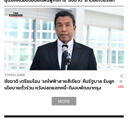
อุโมงค์หนองบอนยื่นฟื้นฟูกิจการ ‘ชัชชาติ’ ย้ำต้องได้บริษัท
มั่นคง เร่งแก้บิ๊กโปรเจกต์ดีเลย์
ABOUT THE AUTHOR
THE STANDARD TEAM
กองบรรณาธิการ THE STANDARD
THAILAND
ชัชชาติ เตรียมโอน ‘รถไฟฟ้าสายสีเขียว’ คืนรัฐบาล รับลูก
235
นโยบายตั๋วร่วม หวังปลดแอกหนี้-ดึงงบพัฒนากรุง
MORE