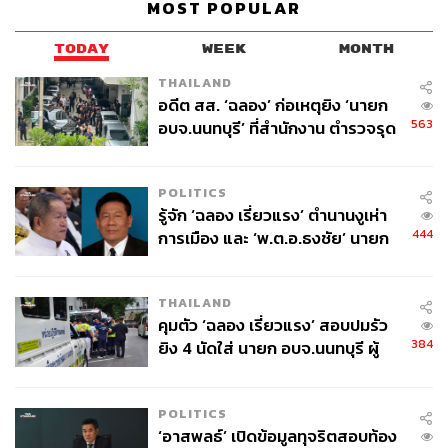
MOST POPULAR
TODAY
WEEK
MONTH
THAILAND
อดีต สส. ‘ฉลอง’ ก่อเหตุยิง ‘นายก
563
อบจ.นนทบุรี’ ที่สำนักงาน ตำรวจรุด
ลงพื้นที่
POLITICS
รู้จัก ‘ฉลอง เรี่ยวแรง’ ตำนานงูเห่า
444
การเมือง และ ‘พ.ต.อ.ธงชัย’ นายก
อบจ. นนทบุรี หลายสมัย บุคคล
สำคัญในเหตุยิง
THAILAND
คุมตัว ‘ฉลอง เรี่ยวแรง’ สอบปมรัว
384
ยิง 4 นัดใส่ นายก อบจ.นนทบุรี ผู้
ว่าฯ ลงพื้นที่ตรวจสอบเร่งหาสาเหตุ
POLITICS
‘อาสพลธ์’ เปิดข้อมูลทุจริตสอบท้อง