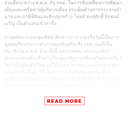
ร่วมมือระหว่าง ส.ท.ท. กับ กทม. ในการขับเคลื่อนการพัฒนา
เมืองและเครือข่ายผู้บริหารเมือง ประเด็นด้านการกระจายอำ
นาจ และภาษีที่ดินและสิ่งปลูกสร้าง โดยมี พงษ์ศักดิ์ ยิ่งชนม์
เจริญ เป็นตัวแทนเข้าหารือ
ภายหลังการประชุมชัชชาติกล่าวว่า การหารือวันนี้เป็นการ
พูดคุยเกี่ยวกับการทำงานของท้องถิ่น ซึ่ง กทม. เองก็เป็น
สมาชิกใน ส.ท.ท. ด้วย ทั้งนี้ มองว่าเทศบาลและองค์กร
ปกครองส่วนท้องถิ่นส่วนใหญ่พบปัญหาเหมือนกันหลายเรื่อง
ไม่จำเป็นต้องคิดใหม่ แต่ให้นำแนวทางขององค์กรปกครอง
ส่วนท้องถิ่นอื่นมาใช้เป็นการร่วมมือซึ่งกันและกัน ซึ่งจะ
สะท้อนว่าพลังการกระจายอำนาจเป็นสิ่งสำคัญ เพราะจะได้
ใกล้ชิดกับประชาชน เข้าไปแก้ปัญหาได้
สำหรับเทศบาลนครยะลา กับ กทม. จะทำสัญญาเป็น
READ MORE
เฟรนด์ชิพซิตี้ หรือเมืองที่เป็นมิตรต่อกัน โดยทาง กทม. จะ
เชิญวงดนตรีซิมโฟนีของยะลามาร่วมกิจกรรมดนตรีในสวน
นอกจากนี้ กทม. ยังมีแผนสร้างเครือข่ายที่เป็นมิตรอีกหลาย
เทศบาล เพื่อทำให้เห็นว่าพลังท้องถิ่นสำคัญไม่แพ้รัฐบาล