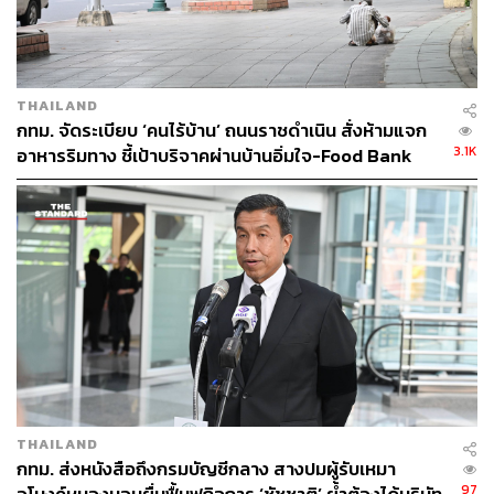
และประเด็นสุดท้าย ควรมีการถ่วงดุลอำนาจเมื่อเปรียบเทียบ
กับการเมืองระดับชาติ เห็นได้ว่าคณะกรรมการการเลือกตั้ง
เมื่อมีความเห็นว่ากระทำความผิดต้องส่งฟ้องศาลให้วินิจฉัย
แต่ พ.ร.บ.ถอดถอนท้องถิ่นกระบวนการจบที่ผู้กำกับ ไม่มีการ
THAILAND
ฟ้องศาลต่อ เช่น กทม. ถ้าพบว่ามีความผิด ผู้มีอำนาจ
กทม. จัดระเบียบ ‘คนไร้บ้าน’ ถนนราชดำเนิน สั่งห้ามแจก
ถอดถอนคือรัฐมนตรีว่าการกระทรวงมหาดไทย ถ้าเป็น
3.1K
อาหารริมทาง ชี้เป้าบริจาคผ่านบ้านอิ่มใจ-Food Bank
เทศบาลก็จะจบที่ชั้นผู้ว่าราชการจังหวัด สะท้อนให้เห็นว่าการ
วินิจฉัยไม่มีการถ่วงดุล
TAGS:
ชัชชาติ สิทธิพันธุ์
ภาษีที่ดิน
สมาคมสันนิบาตเทศบาลแห่งประเทศไทย
THAILAND
กทม. ส่งหนังสือถึงกรมบัญชีกลาง สางปมผู้รับเหมา
55
97