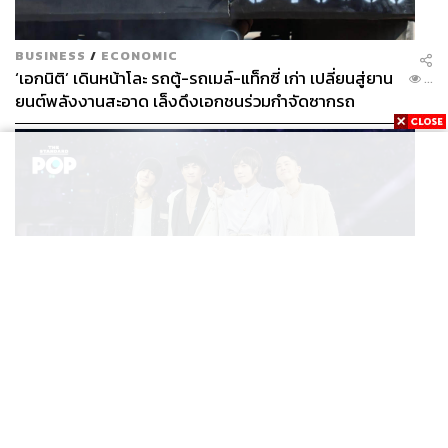
BUSINESS
/
ECONOMIC
‘เอกนิติ’ เดินหน้าโละ รถตู้-รถเมล์-แท็กซี่ เก่า เปลี่ยนสู่ยาน
...
ยนต์พลังงานสะอาด เล็งดึงเอกชนร่วมกำจัดซากรถ
MUSIC
F FOREVER IN BANGKOK คอนเสิร์ตสุดยิ่งใหญ่ของ
...
ตำนานรักแรกแห่งเอเชีย