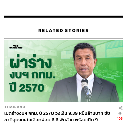
ทั้งใช้ชื่อผู้ร่วมถอดถอนไม่มาก ซึ่งแตกต่างจากสมาชิกสภาผู้
แทนราษฎร (ส.ส.) ที่ไม่มีกฎหมายตัวนี้มาควบคุม จากนี้จะ
ต้องดูรายละเอียด หารือกับสมาชิกองค์กรปกครองส่วนท้อง
ถิ่น พร้อมเสนอข้อสังเกตไปยังสภาผู้แทนราษฎรต่อไป
RELATED STORIES
ด้านพงษ์ศักดิ์กล่าวว่า กทม. ถือเป็นสมาชิกในฐานะผู้ก่อตั้ง
ส.ท.ท. ตั้งแต่ในสมัยผู้ว่าท่านแรก ที่เดิมมีการใช้ตำแหน่งว่า
นายกเทศมนตรี กทม. ปัจจุบัน กทม. ก็ยังเป็นสมาชิกอยู่ การ
มาหารือวันนี้ ประเด็นแรกเป็นการมาแสดงความยินดีกับชัช
ชาติในการรับตำแหน่งผู้ว่าฯ กทม. คนใหม่ ส่วนประเด็นที่จะ
หารือในวันนี้ เป็นเรื่องการบริหารงานขององค์กรปกครอง
ส่วนท้องถิ่น ที่ประกอบด้วย กทม., เมืองพัทยา, เทศบาล,
องค์การบริหารส่วนจังหวัด (อบจ.) และองค์การบริหารส่วน
ตำบล (อบต.) สิ่งสำคัญขององค์กรปกครองส่วนท้องถิ่นเหล่า
นี้คือ ความใกล้ชิดประชาชน และรับรู้ปัญหาความเดือดร้อน
ของประชาชน
THAILAND
เปิดร่างงบฯ กทม. ปี 2570 วงเงิน 9.39 หมื่นล้านบาท ชัช
สิ่งหนึ่งที่องค์กรปกครองส่วนท้องถิ่นมีปัญหาคล้ายกัน คือ
103
ชาติลุยงบเส้นเลือดฝอย 6.6 พันล้าน พร้อมเปิด 9
เรื่องการกระจายอำนาจ โดยเฉพาะปัญหาเรื่องการเงินการ
ยุทธศาสตร์พัฒนาเมือง