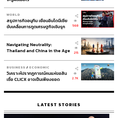
WORLD
สรุปภารกิจอนุทิน เยือนอินโดนีเซีย
568
ขับเคลื่อนการทูตเศรษฐกิจเชิงรุก
ประกาศหุ้นส่วนยุทธศาสตร์ไทย –
อินโดนีเซีย
Navigating Neutrality:
Thailand and China in the Age
215
of a New Global Order
BUSINESS
/
ECONOMIC
วิเคราะห์ปรากฏการณ์คนแห่ขอสิน
2.7K
เชื่อ CLICX อาจเป็นเพียงยอด
ภูเขาน้ำแข็ง ของปัญหาหนี้ครัว
เรือนไทยที่ถูกซุกไว้
LATEST STORIES