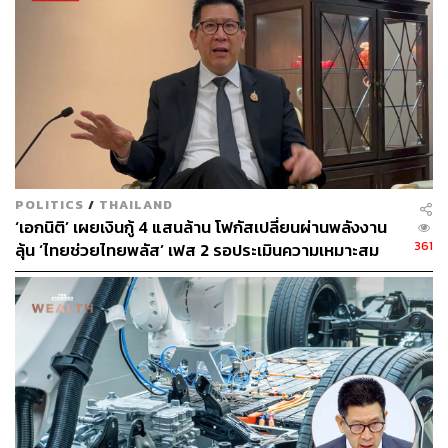
บินในประเทศ จากลิตรละ 4.726 บาท เหลือลิตรละ
0.20 บาท มีผลบังคับใช้ตั้งแต่วันที่ 1 มกราคม – 30
มิถุนายน 2566 เพื่อสนับสนุนการท่องเที่ยวและบริการ
ให้มีการฟื้นตัวอย่างต่อเนื่อง และบรรเทาผลกระทบการ
ดำเนินธุรกิจของผู้ประกอบอุตสาหกรรมการท่องเที่ยว
และสายการบินภายหลังสถานการณ์การแพร่ระบาด
ของโควิด
POLITICS
/
THAILAND
มาตรการยกเว้นค่าธรรมเนียมการอนุญาตขายสุรา
‘เอกนิติ’ เผยเงินกู้ 4 แสนล้าน โฟกัสเปลี่ยนผ่านพลังงาน
ยาสูบ และไพ่ ตามพระราชบัญญัติภาษีสรรพสามิต พ.ศ.
361
ลุ้น ‘ไทยช่วยไทยพลัส’ เฟส 2 รอประเมินความเหมาะสม
2560 ให้สิทธิยกเว้นค่าธรรมเนียมใบอนุญาตขายสุรา
ยาสูบ และไพ่ ประเภทที่ 1 และประเภทที่ 2 สำหรับผู้
ประกอบการที่ประสงค์จะประกอบกิจการต่อเนื่อง ณ
สถานประกอบการเดิม ประเภทใบอนุญาตเดิม ที่ยื่น
คำขอระหว่างวันที่ 1 มกราคม – 31 ธันวาคม 2566
เพื่อลดภาระของผู้ประกอบการที่ได้รับใบอนุญาตขาย
สุรา ยาสูบ และไพ่ ให้สามารถฟื้นตัวได้อย่างต่อเนื่อง
ภายหลังสถานการณ์โควิด