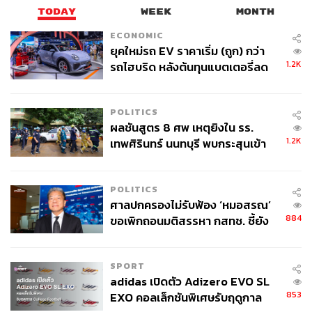
TODAY
WEEK
MONTH
คณะกรรมการกำกับและส่งเสริมการประกอบธุรกิจ
ประกันภัย (คปภ.)
ECONOMIC
โครงการ ‘ชม ชิม ช็อป ยาสูบเชียงราย’ จากการยาสูบ
ยุคใหม่รถ EV ราคาเริ่ม (ถูก) กว่า
1.2K
แห่งประเทศไทย
รถไฮบริด หลังต้นทุนแบตเตอรี่ลด
ลง - จีนแห่บุกตลาดเกิดใหม่
ทั้งนี้ พล.อ. ประยุทธ์ จันทร์โอชา นายกรัฐมนตรี และรัฐมนตรี
POLITICS
ว่าการกระทรวงกลาโหม กล่าวภายหลังการประชุมคณะ
ผลชันสูตร 8 ศพ เหตุยิงใน รร.
รัฐมนตรีถึงของขวัญปีใหม่ 2566 ว่า รัฐบาลก็ดำเนินการอย่าง
1.2K
เทพศิรินทร์ นนทบุรี พบกระสุนเข้า
เต็มที่ตามศักยภาพที่มีอยู่ ซึ่งต้องเข้าใจด้วยว่ามีการใช้งบ
จุดสำคัญ ‘ศีรษะ-หน้าอก’ ครูถูกยิง
ประมาณจำนวนมากในการดูแลประชาชนในหลายภาคส่วน
4 นัด จากระยะไกล
สำหรับของขวัญในปีนี้จะให้ให้ได้มากที่สุด ซึ่งรายละเอียด
POLITICS
ศาลปกครองไม่รับฟ้อง ‘หมอสรณ’
ต่างๆ ให้ฟังจากคณะโฆษกเป็นผู้แถลง
884
ขอเพิกถอนมติสรรหา กสทช. ชี้ยัง
ไม่ใช่ผู้เดือดร้อนเสียหาย
TAGS:
กระทรวงการคลัง
ภาษีที่ดิน
ช้อปดีมีคืน
ของขวัญปีใหม่
SPORT
adidas เปิดตัว Adizero EVO SL
853
EXO คอลเล็กชันพิเศษรับฤดูกาล