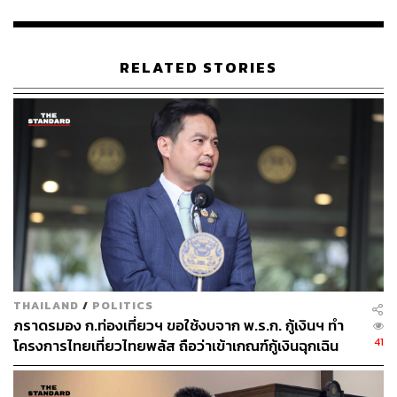
ภาษีให้ในอัตราร้อยละ 15 ของจำนวนภาษีที่คำนวณได้
สำหรับการจัดเก็บภาษีที่ดินและสิ่งปลูกสร้างของปีภาษี
2566
RELATED STORIES
มาตรการลดค่าธรรมเนียมจดทะเบียนสิทธิและ
นิติกรรมสำหรับที่อยู่อาศัยปี 2566 โดยลดค่าจดทะเบียน
การโอนอสังหาริมทรัพย์จากร้อยละ 2 เหลือร้อยละ 1
และลดค่าจดทะเบียนการจำนองอสังหาริมทรัพย์จาก
เดิมร้อยละ 1 เหลือร้อยละ 0.01 สำหรับการซื้อขายที่อยู่
อาศัย ได้แก่ บ้านเดี่ยว บ้านแฝด บ้านแถว อาคาร
พาณิชย์ และห้องชุด (ทั้งบ้านมือ 1 และมือ 2) เฉพาะที่มี
ราคาซื้อขายและราคาประเมินทุนทรัพย์ไม่เกิน 3 ล้าน
บาท และวงเงินจำนองไม่เกิน 3 ล้านบาทต่อสัญญา
THAILAND
/
POLITICS
ภราดรมอง ก.ท่องเที่ยวฯ ขอใช้งบจาก พ.ร.ก. กู้เงินฯ ทำ
มาตรการปรับลดอัตราภาษีสรรพสามิต สำหรับน้ำมัน
41
โครงการไทยเที่ยวไทยพลัส ถือว่าเข้าเกณฑ์กู้เงินฉุกเฉิน
เชื้อเพลิงเครื่องบินไอพ่นที่นำไปใช้เป็นเชื้อเพลิงสำหรับ
อากาศยานภายในประเทศ โดยลดอัตราภาษีตาม
ปริมาณของน้ำมันเชื้อเพลิง สำหรับเครื่องบินไอพ่นที่ใช้