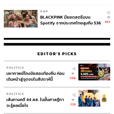
College Football
POP
BLACKPINK มียอดสตรีมบน
493
Spotify จากประเทศไทยสูงถึง 536
70
ล้านครั้ง ตลอด 10 ปีที่ผ่านมา
ABOUT THE AUTHOR
THE STANDARD TEAM
EDITOR'S PICKS
กองบรรณาธิการ THE STANDARD
POLITICS
มหากาพย์โกงข้อสอบท้องถิ่น ก่อน
596
เดินหน้าสู่จุดจบในสัปดาห์นี้
POLITICS
เส้นทางคดี 44 สส. ในชั้นศาลฎีกา
226
จะรู้ผลเมื่อไร