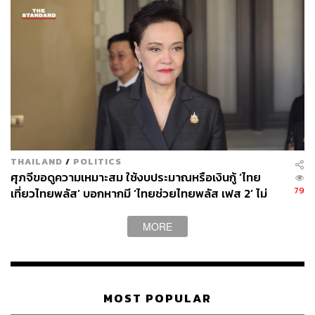
มาตรการช่วยเหลือผู้กู้ยืมเงินเพื่อเป็นของขวัญปีใหม่
พ.ศ. 2566 จากกองทุนเงินให้กู้ยืมเพื่อการศึกษา (กยศ.)
มาตรการของขวัญปีใหม่ปี 2566 ให้กับลูกค้ารายย่อยที่
ไม่มีหลักประกัน / ผู้ค้ำประกัน จากบริษัท บริหาร
สินทรัพย์ ธนาคารอิสลามแห่งประเทศไทย จำกัด
(บสอ.)
โครงการเที่ยวปีใหม่สุขใจไปกับพิพิธภัณฑ์ธนารักษ์
เพื่อมอบเป็นของขวัญปีใหม่ พ.ศ. 2566 ให้แก่ประชาชน
จากกรมธนารักษ์
โครงการสนับสนุนตลาดทุนและเศรษฐกิจของประเทศ
THAILAND
/
POLITICS
ศุภจีขอดูความเหมาะสม ใช้งบประมาณหรือเงินกู้ ‘ไทย
ให้เติบโตอย่างยั่งยืน ลดภาระแก่ผู้ประกอบธุรกิจเพื่อ
79
เที่ยวไทยพลัส’ บอกหากมี ‘ไทยช่วยไทยพลัส เฟส 2’ ไม่
ความสุขที่มั่นคงของทุกภาคส่วน จากสำนักงานคณะ
จำเป็นต้องออกพร้อมกัน
กรรมการกำกับหลักทรัพย์และตลาดหลักทรัพย์ (ก.ล.ต.)
MORE
โครงการส่งเสริมให้ประชาชนและผู้ลงทุนมีศักยภาพ
ในการสร้างสุขภาพทางการเงินที่ดี และมีภูมิคุ้มกัน ไม่
ถูกหลอกลวง จากสำนักงานคณะกรรมการกำกับหลัก
ทรัพย์และตลาดหลักทัพย์ (ก.ล.ต.)
โครงการกรมธรรม์ประกันภัยรายย่อย (ไมโครอินชัว
MOST POPULAR
รันส์) สำหรับเทศกาลปีใหม่ พ.ศ. 2566 จากสำนักงาน