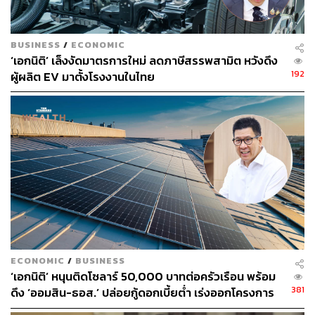
ส่วนมาตรการและโครงการของขวัญปีใหม่ 2566 ของ
BUSINESS
/
ECONOMIC
สถาบันการเงินเฉพาะกิจ ได้แก่
‘เอกนิติ’ เล็งงัดมาตรการใหม่ ลดภาษีสรรพสามิต หวังดึง
ธนาคารเพื่อการเกษตรและสหกรณ์การเกษตร เช่น
192
ผู้ผลิต EV มาตั้งโรงงานในไทย
โครงการชำระดีมีคืน ลดดอกเบี้ยแก้หนี้ภาคครัวเรือน
มาตรการส่งเสริมสภาพคล่องและฟื้นฟู
ธนาคารออมสิน เช่น โครงการวินัยดี มีเงิน
บรรษัทประกันสินเชื่ออุตสาหกรรมขนาดย่อม (บสย.)
เช่น ยกเว้นค่าดำเนินการค้ำประกันสินเชื่อสำหรับผู้
ประกอบการ SMEs
ธนาคารพัฒนาวิสาหกิจขนาดกลางและขนาดย่อมแห่ง
ประเทศ (ธพว.) เช่น ผ่อนดีมีคืน (บัตรกำนันสูงสุด 300
บาท) มาตรการสนับสนุนผู้ประกอบการเข้าถึงแหล่งเงิน
ทุน
ECONOMIC
/
BUSINESS
รัชดากล่าวด้วยว่า ยังมีมาตรการและโครงการของขวัญปี
‘เอกนิติ’ หนุนติดโซลาร์ 50,000 บาทต่อครัวเรือน พร้อม
381
ใหม่ 2566 จากหน่วยงานในสังกัดกระทรวงการคลัง 2
ดึง ‘ออมสิน-ธอส.’ ปล่อยกู้ดอกเบี้ยต่ำ เร่งออกโครงการ
ภายใน 1 เดือน
มาตรการ 5 โครงการ ดังนี้