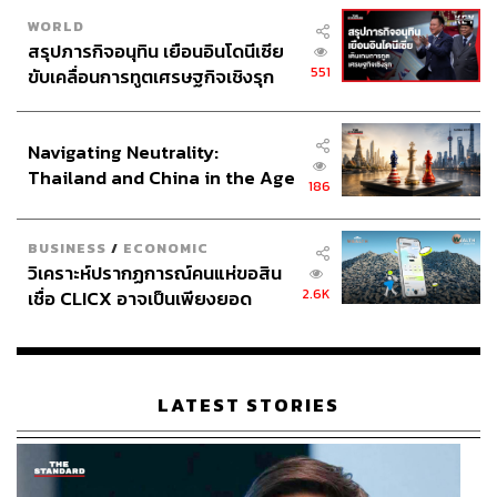
WORLD
สรุปภารกิจอนุทิน เยือนอินโดนีเซีย
551
ขับเคลื่อนการทูตเศรษฐกิจเชิงรุก
ประกาศหุ้นส่วนยุทธศาสตร์ไทย –
อินโดนีเซีย
Navigating Neutrality:
Thailand and China in the Age
186
of a New Global Order
BUSINESS
/
ECONOMIC
วิเคราะห์ปรากฏการณ์คนแห่ขอสิน
2.6K
เชื่อ CLICX อาจเป็นเพียงยอด
ภูเขาน้ำแข็ง ของปัญหาหนี้ครัว
เรือนไทยที่ถูกซุกไว้
LATEST STORIES