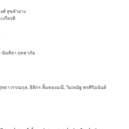
งศ์ สุขสำอาง
เกียรติ
์
o
นันทิยา ฤทธาภัย
 สุทธาวรรณกุล, ธิติกร ลิ้มทองมณี, วิมลณัฐ พรศิริอนันต์