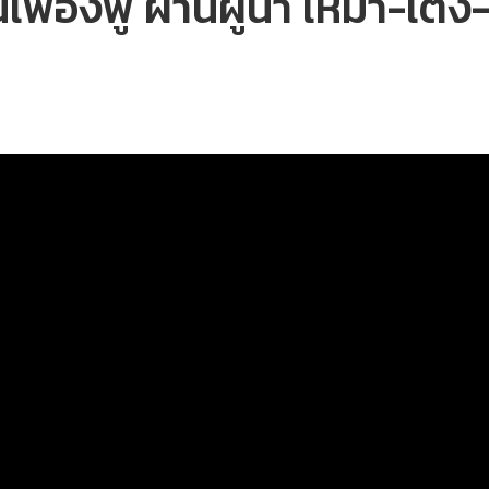
เฟื่องฟู ผ่านผู้นำ เหมา-เติ้ง-