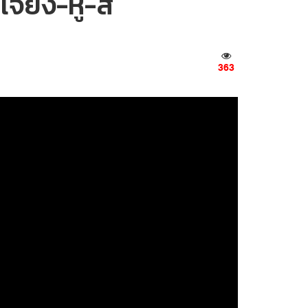
เจียง-หู-สี
363