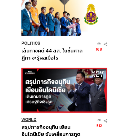
POLITICS
168
เส้นทางคดี 44 สส. ในชั้นศาล
ฎีกา จะรู้ผลเมื่อไร
WORLD
512
สรุปภารกิจอนุทิน เยือน
อินโดนีเซีย ขับเคลื่อนการทูต