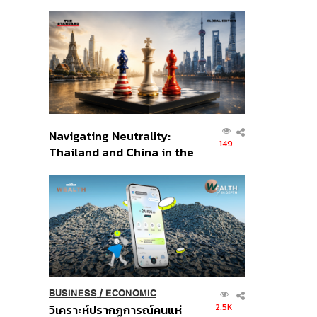
เศรษฐกิจเชิงรุก ประกาศหุ้น
ส่วนยุทธศาสตร์ไทย –
อินโดนีเซีย
Navigating Neutrality:
149
Thailand and China in the
Age of a New Global
Order
BUSINESS
/
ECONOMIC
2.5K
วิเคราะห์ปรากฏการณ์คนแห่