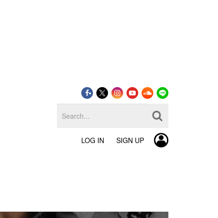
LOG IN
SIGN UP