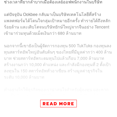
ช่วงเวลาที่ยากลำบากเมื่อต้องเลย์ออฟพนักงานในบริษัท
แต่ปัจจุบัน Ookbee กลับมาเป็นบริษัทเทคโนโลยีที่สร้าง
แพลตฟอร์มได้โดนใจกลุ่มเป้าหมายอีกครั้ง ทำรายได้ถึงหลัก
ร้อยล้าน และเติบโตจนบริษัทยักษ์ใหญ่จากจีนอย่าง Tencent
เข้ามาร่วมทุนด้วยเม็ดเงินกว่า 680 ล้านบาท
นอกจากนี้เขายังเป็นผู้จัดการกองทุน 500 TukTuks กองทุนลง
ทุนสตาร์ทอัพใหญ่อันดับต้นๆ ของไทยที่มีมูลค่ากว่า 400 ล้าน
บาท ช่วยสตาร์ทอัพระดมทุนไปแล้วเกือบ 7,000 ล้านบาท
สร้างงานกว่า 10,000 ตำแหน่ง และกำลังมีกองทุนที่ 2 ตั้งเป้า
ลงทุนใน 150 สตาร์ทอัพทั่วอาเซียน สร้างมูลค่าธุรกิจใน
ระดับ 10,000 ล้านบาท
ทำอย่างไรให้ธุรกิจของเราน่าสนใจสำหรับผู้ลงทุน และหาก
เราเป็นผู้ลงทุนเอง จะมีวิธีในการเลือกอย่างไรจึงจะให้ผล
ตอบแทนที่ดี
READ MORE
เคน-นครินทร์ คุยกับ
หมู-ณัฐวุฒิ พึงเจริญพงศ์
ผู้ก่อตั้ง