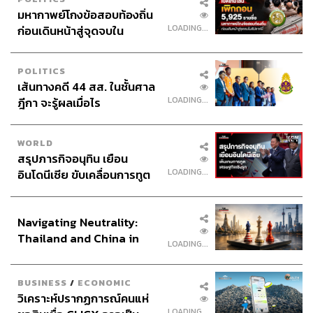
ตัวอย่างเพจ
a ดวง
มันได้ไอเดียมาจากเวลาเราไปเจอเพื่อนๆ
มหากาพย์โกงข้อสอบท้องถิ่น
ผู้หญิงหลายคน เขามักพูดเรื่องดูดวง เลยลองเอามาต่อยอด
LOADING...
ก่อนเดินหน้าสู่จุดจบใน
เป็นแพลตฟอร์ม ที่ผ่านการทดลองจากเพจเฟซบุ๊กมาแล้ว ซึ่ง
สัปดาห์นี้
ผลตอบรับดีมาก ตอนนี้มีคนกดไลก์เกือบ 6 แสนคนแล้ว
POLITICS
เส้นทางคดี 44 สส. ในชั้นศาล
LOADING...
ฎีกา จะรู้ผลเมื่อไร
มากกว่าแค่ ‘รายได้’ คือ ตัวเลขผู้ใช้และเวลา
ปี 2560 เป็นปีแรกที่เรามีกำไร รายได้หลักของเราคือการเก็บ
WORLD
เงินลูกค้า เรียกว่า Micro Payment ผู้ใช้จะเสียเงินให้จากการ
สรุปภารกิจอนุทิน เยือน
อ่านนิยาย บทละ 3-4 บาท ช่วงแรกนักเขียนอาจยังไม่กล้าเก็บ
LOADING...
อินโดนีเซีย ขับเคลื่อนการทูต
เงิน เพราะกลัวไม่มีคนอ่าน แต่เมื่อไรที่เริ่มมีชื่อเสียง นิยาย
เศรษฐกิจเชิงรุก ประกาศหุ้น
บางเรื่องสร้างรายได้ให้หลายล้านบาทเลยทีเดียว
ส่วนยุทธศาสตร์ไทย –
Navigating Neutrality:
อินโดนีเซีย
Thailand and China in
LOADING...
ทุกวันนี้เป้าหมายหลักของเรายังไม่ใช่รายได้ แต่เป็นตัวเลขผู้
the Age of a New Global
ใช้ (MAUs) กับเวลาที่พวกเขาจะอยู่กับเราในแต่ละวันให้ได้
Order
มากที่สุด จากแพลตฟอร์มมากมายที่มี เราเก็บเงินผู้ใช้อยู่แค่
BUSINESS
/
ECONOMIC
วิเคราะห์ปรากฏการณ์คนแห่
2-3 ตัวเท่านั้นเอง
LOADING...