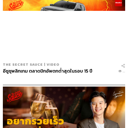
นี้แยกออกจากกันไม่ได้ ฉะนั้นในจุดที่สองสิ่งมาเจอกันมันคือ
Magic และทำให้คนใช้มีความสุขอย่างแท้จริง มันจึงย้อน
กลับไปที่การเปิดใจ ทำให้ทุกครั้งที่มีไอเดียใหม่ ผมจะไม่
ตัดสินใคร แต่จะให้ทดลองดูก่อน
ใช้เข็มทิศศีลธรรมนำความรู้เทคโนโลยี
คนที่มีความรู้ด้านเทคโนโลยีสามารถสร้างระบบได้ แต่หลาย
ครั้งมีคนที่เอาความไม่รู้ของคนมาใช้หากินในทางไม่สุจริต
THE SECRET SAUCE | VIDEO
โดยที่พวกเขาไม่ได้สร้างระบบขึ้นมาจริงเลยด้วยซ้ำ เพียงแต่
อีซูซุพลิกเกม ตลาดปิกอัพตกต่ำสุดในรอบ 15 ปี
...
ใช้กระแสข่าวมาหลอกลวง ลองนึกถึงการทำแพลตฟอร์ม
แบบเรา เราเก็บเงินคนอ่านมาให้นักเขียน โดยที่จริงๆ แล้วนัก
เขียนไม่เคยรู้ว่าเงินที่เราจ่ายไปตรงกับจำนวนคนอ่านจริง
หรือเปล่า มันเป็นความรับผิดชอบของคนทำงานที่ต้องมีศีล
ธรรมนำหน้าที่การงานเพื่อความถูกต้อง และท่องไว้เสมอว่า
‘คนโกงไม่เคยชนะ คนชนะไม่ต้องโกง’ นี่คือสิ่งแรกที่ผมปลูก
ฝังพนักงานเสมอ