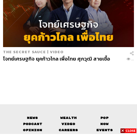
สามารถฟังพอดแคสต์ The Secret Sauce
ผ่านแอปพลิเคชันต่างๆ ที่คุณสะดวกหรือใช้อยู่แล้วได้เลย
THE SECRET SAUCE | VIDEO
โจทย์เศรษฐกิจ ยุคก้าวไกล เพื่อไทย ศุภวุฒิ สายเชื้อ
...
News
Wealth
Pop
Podcast
Video
Now
Opinion
Careers
Events
Privacy
About
Contact