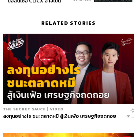
ขอสินเชื่อ CLICX อาจเป็น
เพียงยอดภูเขาน้ำแข็ง ของ
ปัญหาหนี้ครัวเรือนไทยที่ถูก
ทุกครั้งที่มีทางเลือก สิ่งที่ใช้ตัดสินใจคือ ‘เวลา’
ซุกไว้
RELATED STORIES
ผมใช้เทคโนโลยีในการขับเคลื่อนธุรกิจ เลยบอกได้ว่าต้นทุน
ไม่ใช่เรื่องใหญ่ เท่ากับความสำคัญเรื่องเวลา เพราะเวลามี
จำกัด มันมีทั้งเวลาของคนทั้งประเทศ เวลาของบริษัท เวลา
ของตัวผม และเวลาของผู้ใช้ ถ้าต้องเลือกระหว่างซ้ายหรือ
ขวา สิ่งที่ใช้ตัดสินใจคือเวลา
วิธีคิดที่ทำให้สร้างโปรดักต์ใหม่ได้อยู่เสมอ
หลายครั้งโปรดักต์ใหม่มาจากโอกาสที่เราเห็นในชีวิตประจำ
วัน สิ่งที่สำคัญคือ เราต้องเป็นคนที่ใจกว้างยอมรับฟังโลกที่ตัว
เองไม่คุ้นเคย ตัวอย่างเช่น ศิลปะกับวิทยาศาสตร์ เรามี
THE SECRET SAUCE | VIDEO
ลงทุนอย่างไร ชนะตลาดหมี สู้เงินเฟ้อ เศรษฐกิจถดถอย
โปรแกรมเมอร์ที่เก่งเทคโนโลยีแต่ไม่เก่งดีไซน์ หรือมีกราฟิก
...
ที่ไม่เก่งเรื่องวิทยาศาสตร์ แต่โปรดักต์ของเราคือการผสม
ผสานระหว่างการเขียนการวาดมาผูกกับเทคโนโลยี สองส่วน