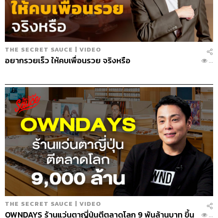
บทเรียนจากความล้มเหลว
เราไม่ได้อยากผิดพลาดเร็ว แต่อยากประสบความสำเร็จใน
ระยะยาว ฉะนั้นในระยะสั้น ถ้าเราล้มเหลว มันควรจะได้บท
เรียนอะไรมาบางอย่าง เช่น Ookbee Mall เป็นโปรเจกต์ที่ล้ม
THE SECRET SAUCE | VIDEO
อยากรวยเร็ว ให้คบเพื่อนรวย จริงหรือ
เหลว แต่ผมได้บทเรียนมาหลายเรื่อง อย่างที่บอกว่าเรา
...
สามารถทดลองในสเกลเล็กได้ แต่ตอนนั้นเราจะทำ
อีคอมเมิร์ซ เพราะคิดว่าเรามีตัวเลขผู้ใช้สูง เรารู้ว่าเขาชอบ
อะไร แต่เราไม่รู้ว่าการจะสร้างแพลตฟอร์มขายของ ต้องยอม
ขาดทุนไปเรื่อยๆ ก่อน วางแผนไว้ว่าเงินจำนวนที่มีน่าจะพอ
แต่บริษัทประเภทนี้ เขายอมขาดทุนไตรมาสละพันล้านบาท
เราเจ๊งไปแค่ร้อยกว่าล้าน อาจเป็นจำนวนเงินที่ไม่กระทบคู่
แข่งเลยด้วย เทียบกับเวลาพวกเขาปล่อยแคมเปญใหญ่ๆ
เพราะฉะนั้นสเกลเราไม่ได้ เราเป็นบริษัทมีเดีย เงินที่ได้ไม่
มากพอต่อการเอาไปใช้แบบนั้น
มันมาถึงจุดที่ต้องตัดสินใจว่าจะขาดทุนต่อ หรือเราควรจะ
หยุดได้แล้ว เรื่องเดิมคือเวลามีจำกัด แต่ผลที่ตามมามันไม่
THE SECRET SAUCE | VIDEO
เห็นขนาดนั้น สุดท้ายผมก็ตัดสินใจหยุดในที่สุด
OWNDAYS ร้านแว่นตาญี่ปุ่นตีตลาดโลก 9 พันล้านบาท ขึ้น
...