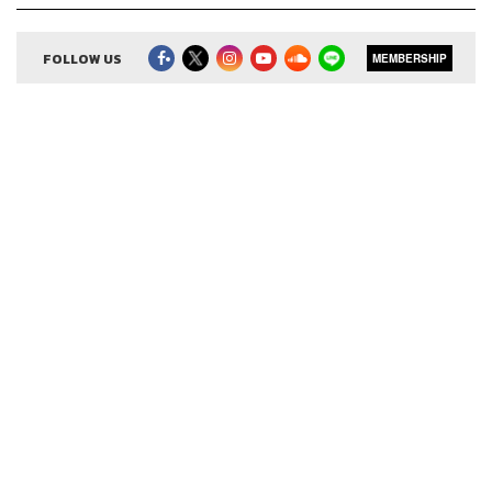
Ookbee
ในพอดแคสต์ The Secret Sauce
FOLLOW US
MEMBERSHIP
ตั้งหลักใหม่จากการศึกษาพฤติกรรมผู้บริโภค
ผมเริ่มต้นพัฒนาโปรดักต์ จากการศึกษาพฤติกรรมผู้บริโภค
และพบว่าถ้าเป็น e-book ประเภทที่คนยังนิยมอ่านอยู่คือ
นิยาย ที่คนแต่งไม่ใช่สำนักพิมพ์ แต่เป็นคนทั่วไปที่ชอบเขียน
งานแนวนี้ลงตามเว็บไซต์ต่างๆ โพสต์ครั้งละหนึ่งตอน ไม่ต้อง
เขียนจบรวดเดียว ทำให้คนอ่านรอติดตาม ผมเลยมาคิดต่อว่า
จะสร้างระบบอย่างไร ให้เกิดรายได้กับทั้งคนเขียนและบริษัท
จอยลดา ตัวอย่างความสำเร็จของ Ookbee
จอยลดา คือแพลตฟอร์มอ่านนิยายในรูปแบบของแชต ทุกครั้ง
ที่แตะหน้าจอข้อความแชตจะขึ้นมาให้อ่าน นับจำนวนครั้งที่
แตะด้วยหน่วยที่เรียกว่า ‘จอย’ ผมเพิ่งเช็กตัวเลขคนอ่านล่าสุด
หลังจากที่เด็กๆ ปิดเทอม มีคนอ่านมากถึง 1,400 ล้านครั้งต่อ