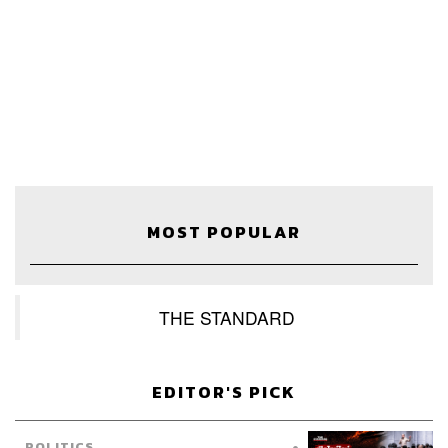
วัน ทราฟฟิกดีมาก ดีที่สุดในแพลตฟอร์มทั้งหมดของ Ookbee
ตอนนี้
ทุกอย่างทดลองบนเฟซบุ๊กได้ก่อน
หลายครั้งเวลาจะเริ่มต้นทำอะไร ผมจะมองให้เป็นการทดลอง
ขนาดเล็ก ที่บริษัทผมมีพนักงานที่เป็นโปรแกรมเมอร์อยู่เยอะ
เราจะสร้างทีมขึ้นมาทดลองไปด้วยกัน หลายครั้งมันอาจเริ่ม
MOST POPULAR
แค่บนเพจเฟซบุ๊ก ผมเรียนรู้ว่าการทดลองไอเดียไม่จำเป็นต้อง
สร้างโปรดักต์ใหม่ขึ้นมา เพราะถ้าคุณจะสร้างเว็บไซต์หรือ
แอปพลิเคชัน เพื่อไปดึงคนให้ออกมาจากเฟซบุ๊ก มันมีค่าใช้
จ่ายจำนวนไม่น้อย ดูได้จากพ่อค้าแม่ค้าที่ขายของบน
THE STANDARD
ออนไลน์ เขาขายง่ายๆ บนโซเชียลมีเดียที่มีอยู่แล้ว เพราะ
กลุ่มลูกค้าก็อยู่ในนั้นนั่นแหละ
EDITOR'S PICK
ถ้าโปรเจกต์ไหนฟีดแบ็กดี เราถึงต่อยอดทำโปรดักต์ขึ้นมา ยก
POLITICS