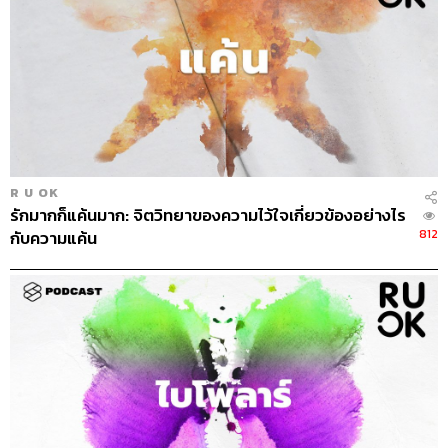
R U OK
รักมากก็แค้นมาก: จิตวิทยาของความไว้ใจเกี่ยวข้องอย่างไร
812
กับความแค้น