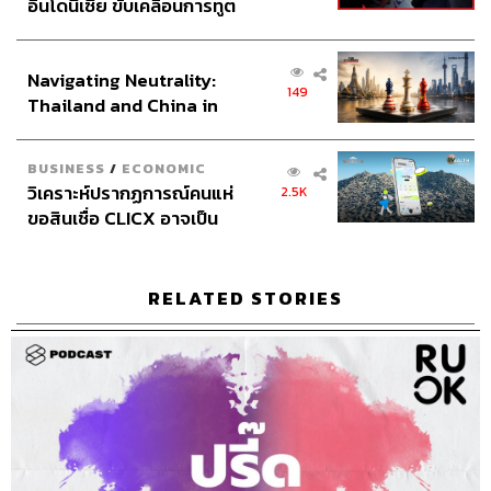
อินโดนีเซีย ขับเคลื่อนการทูต
เศรษฐกิจเชิงรุก ประกาศหุ้น
ส่วนยุทธศาสตร์ไทย –
52
Navigating Neutrality:
อินโดนีเซีย
149
Thailand and China in
the Age of a New Global
ABOUT THE HOST
Order
BUSINESS
/
ECONOMIC
THE STANDARD PODCAST
วิเคราะห์ปรากฏการณ์คนแห่
2.5K
ทีมงาน THE STANDARD PODCAST
ขอสินเชื่อ CLICX อาจเป็น
เพียงยอดภูเขาน้ำแข็ง ของ
ปัญหาหนี้ครัวเรือนไทยที่ถูก
ซุกไว้
RELATED STORIES