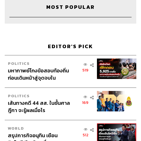
Coordinator & Admin
อภิสิทธิ์​ หรรษาภิรมย์โชค
MOST POPULAR
Art Director
อนงค์นาฏ วิวัฒนานนท์
Proofreader
พรนภัส ชำนาญค้า
Webmaster
ไชยพร ศิริกลการ
EDITOR'S PICK
POLITICS
มหากาพย์โกงข้อสอบท้องถิ่น
519
ก่อนเดินหน้าสู่จุดจบใน
TAGS:
จิตวิทยา
จิตแพทย์
COVID-19
โควิด-19
สัปดาห์นี้
Podcast
ฝ่าวิกฤตโควิด19
พอดแคสต์
The Standard Podcast
RUOK
Are You OK
POLITICS
แผนกจิตเวช
เส้นทางคดี 44 สส. ในชั้นศาล
169
ฎีกา จะรู้ผลเมื่อไร
WORLD
สรุปภารกิจอนุทิน เยือน
512