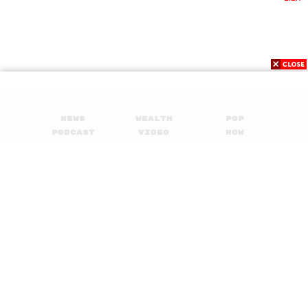
News
Wealth
Pop
Podcast
Video
Now
Opinion
Careers
Events
Privacy
About
Contact
Policy
FOR
ADVERTISING
MEMBERSHIP
© 2017-
2026
The Standard. All rights reserved.