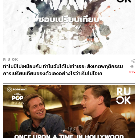
ลงมากกว่าปกติ การอธิบายเรื่องที่มีรายละเอียดมากเกินไป
เพราะกลัวว่าจะไม่น่าเชื่อถือ นอกจากนั้นแล้วอาการทาง
ร่างกายอย่างกระสับกระส่าย เหงื่อออก กลืนน้ำลาย หายใจ
พยักหน้า ก็สามารถใช้พิจารณาร่วมด้วยได้เช่นกัน
แต่สำหรับคนทั่วไปที่ไม่มีทักษะในการอ่านปฏิกิริยาจาก
จิตใต้สำนึก เขาก็สามารถรู้สึกได้ว่าคนตรงหน้ากำลังโกหก
เขาจะรู้สึกว่าคนที่กำลังปฏิสัมพันธ์ด้วยกำลังแสดงความไม่
R U OK
ปกติ เพียงแต่จะแปลความหมายการขยับร่างกายไม่ได้ แต่
ทำไมมีไม่เหมือนกัน ทำไมฉันได้ไม่เท่าเธอ: สังเกตพฤติกรรม
พฤติกรรมทั้งหมดจะสะสมและส่งผลต่อความไว้ใจ (Trust)
105
การเปรียบเทียบของตัวเองอย่างไรว่าเริ่มไม่โอเค
ระหว่างกัน เช่น แฟนโกหกเราว่าผิดนัด เพราะว่าติดงาน เขา
จะมีอาการหลุกหลิกลุกลี้ลุกลนบางอย่างที่เราสามารถสัมผัส
ได้ แต่แปลความหมายไม่ได้ว่าร่างกายกำลังบอกอะไร เพียง
แต่พฤติกรรมนั้นจะส่งผลต่อความไว้เนื้อเชื่อใจ และเมื่อแฟน
เราทำบ่อยเข้าก็อาจจะส่งผลต่อความสัมพันธ์ หากเขาไม่ยอม
เผชิญหน้ากับความจริงอย่างตรงไปตรงมา
โกหกเป็นนิสัยถือเป็นโรคไหม