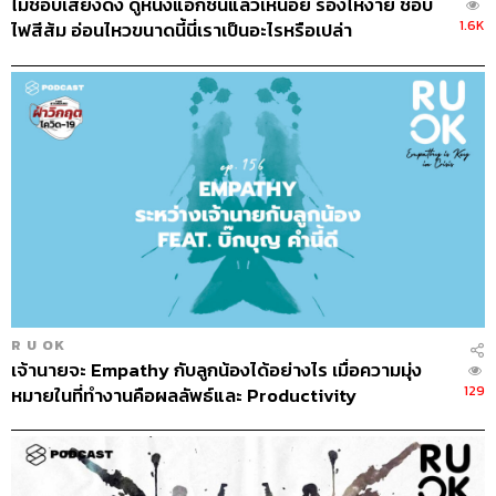
ไม่ชอบเสียงดัง ดูหนังแอ็กชันแล้วเหนื่อย ร้องไห้ง่าย ชอบ
มนุษย์เราเมื่อพูดความจริงกับตอนโกหกจะใช้สมองคนละ
1.6K
ไฟสีส้ม อ่อนไหวขนาดนี้นี่เราเป็นอะไรหรือเปล่า
ส่วนทำงาน ทำให้ร่างกายแสดงออกต่างกันไปด้วย หลายครั้ง
ที่เราดูภาพยนตร์แล้วมีตัวละครถูกสอบสวน ตัวละครนั้นอาจ
แสดงปฏิกิริยาเล็กๆ น้อยๆ ที่ผู้เชี่ยวชาญเท่านั้นที่จะแปลความ
หมายจากจิตใต้สำนึก (Subconcious) เหล่านี้ออก เช่น
หน้าตาแสดงอาการกังวลมากกว่าคนปกติ คิ้วขมวดเข้าหากัน
ด้วยความเครียดจนเกิดรอยย่นสั้นๆ บนหน้าผาก แตะจมูกบ่อย
ขึ้นเนื่องจากเส้นเลือดฝอยบริเวณจมูกจะรวมตัวกันมากกว่า
ปกติ หรือที่เด่นๆ อย่างการเคลื่อนไหวของดวงตา บางคนที่
เตรียมตัวมาแล้วว่าจะโกหกเรื่องอะไร ดวงตาจะกลอกไปทาง
ซ้าย เพราะเป็นการนึกถึงเรื่องอดีต ส่วนบางคนที่โกหกและ
กลอกตาไปทางขวาจะเป็นเรื่องที่แต่งขึ้นมา เพราะไม่ได้
เตรียมตัวมาก่อน โดยการกลอกตาไปทางขวาเป็นการนึกถึง
R U OK
เจ้านายจะ Empathy กับลูกน้องได้อย่างไร เมื่อความมุ่ง
เรื่องอนาคตที่ยังไม่เกิดขึ้น
129
หมายในที่ทำงานคือผลลัพธ์และ Productivity
แต่การจะกลอกตาซ้ายหรือขวาก็ไม่สามารถบอกได้ว่า
เป็นการโกหกหรือไม่เสมอไป ผู้เชี่ยวชาญจะดูอาการทางร่าง
กายอื่นๆ ประกอบด้วย เช่น สังเกตจากเสียงพูดที่เร็วขึ้นหรือช้า