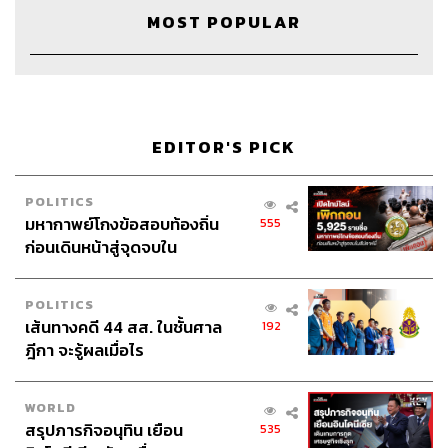
ไปตรงมา หรือในทางกลับกัน ถ้าเราทำแจกันแตกและถูกแม่
MOST POPULAR
ลงโทษด้วยการดุด่าว่ากล่าวอย่างไม่ฟังเหตุผล เราจะเรียนรู้
ว่าถ้าพูดความจริง เราจะได้รับการลงโทษด้วยความรุนแรง
เราจึงเลือกการโกหกเป็นทางออก
EDITOR'S PICK
สิ่งที่ต้องระวังก็คือเมื่อเราเริ่มเรียนรู้แล้วว่าการ
โกหกนั้นคือทางออกที่ปลอดภัย เราจะสั่งสม
POLITICS
ทัศนคติที่ว่ามันไม่ได้เป็นเรื่องเสียหาย เลยทำ
มหากาพย์โกงข้อสอบท้องถิ่น
555
แบบนี้บ่อยเข้า ในที่สุดมันจะบ่มเพาะนิสัยให้เรา
ก่อนเดินหน้าสู่จุดจบใน
เป็นคนชอบโกหกในที่สุด
สัปดาห์นี้
POLITICS
เส้นทางคดี 44 สส. ในชั้นศาล
192
ฎีกา จะรู้ผลเมื่อไร
แรงจูงใจในการโกหก
การที่เราไม่ยอมรับความจริงและเลือกที่จะโกหกเป็นทางออก
WORLD
แรกๆ มักจะมีแรงจูงใจต่างกันไป เมื่อลองสำรวจจะดูพบว่ามี
สรุปภารกิจอนุทิน เยือน
535
4 เหตุผลใหญ่ๆ คือ