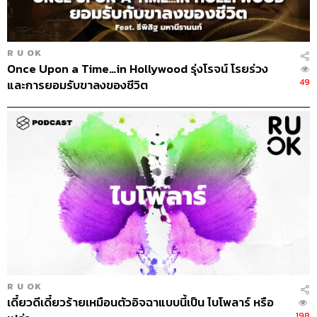
แม้ทุกวันนี้ในทางจิตวิทยาและจิตแพทย์เองก็ยังไม่ได้ข้อสรุป
ที่ชัดเจนว่าการโกหกในระดับที่ติดจนเป็น
นิสัย
นั้นถือว่าเป็น
โรคโกหก
เลยหรือเปล่า แต่ในทางจิตเวชมีอยู่โรคหนึ่งที่ผู้ป่วย
R U OK
มักมีนิสัยโกหกโดยที่ตัวเองไม่รู้ตัว ผู้ป่วยจะสร้างโลกทั้งใบขึ้น
Once Upon a Time…in Hollywood รุ่งโรจน์ โรยร่วง
มา แล้วเชื่อว่าทุกสิ่งทุกอย่างที่ตัวเอง ‘มโน’ ขึ้นมานั้นเป็นไป
49
และการยอมรับขาลงของชีวิต
อย่างที่ตัวเองคิดจริงๆ เราเรียกโรคนั้นว่า
โรคหลอกตัวเอง
โรคหลอกตัวเอง (Pathological Liar) ผู้ป่วยจะแต่งเรื่องขึ้นมา
เพื่อหลบหนีจากความจริงที่ตัวเองไม่อยากรับรู้ จึงสร้างเรื่อง
หลอกตัวเองซ้ำๆ แล้วเชื่อว่าเรื่องที่ตัวเองแต่งขึ้นนั้นเป็นเรื่อง
จริง โดยต้นเหตุของโรคนี้อาจเกิดขึ้นจากความขัดแย้งใน
ครอบครัวที่บ่มเพาะมาตั้งแต่ยังเด็ก หรือเกิดจากความรุนแรง
ที่ผู้ป่วยถูกกระทำ เช่น การถูกข่มขืน การถูกทำร้ายร่างกาย
ถูกบังคับขืนใจในบางเรื่อง หรือเกิดจากความผิดปกติทาง
ประสาท ความพิการทางสมอง หรือการเรียนรู้ นอกจากนี้
แล้วยังเป็นอาการข้างเคียงของภาวะยับยั้งชั่งใจไม่ได้
(
Impulse Control Disorders) จนเกิดปัญหาในการควบคุม
R U OK
เดี๋ยวดีเดี๋ยวร้ายเหมือนตัวอิจฉาแบบนี้เป็น ไบโพลาร์ หรือ
อารมณ์และพฤติกรรมของตัวเองร่วมได้ด้วย
198