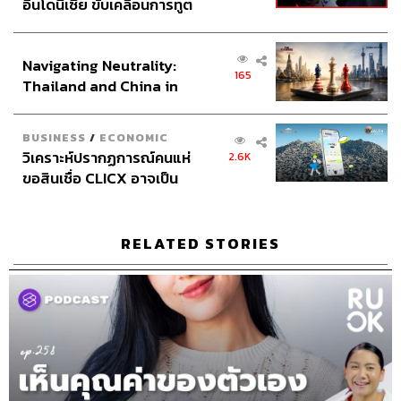
อินโดนีเซีย ขับเคลื่อนการทูต
เศรษฐกิจเชิงรุก ประกาศหุ้น
1. อยากได้แค่ยินแค่สิ่งที่อยากได้ยิน
ส่วนยุทธศาสตร์ไทย –
Navigating Neutrality:
อินโดนีเซีย
เช่น ทะเลาะกับแฟนมาแล้วอยากระบายให้เพื่อนฟัง เราก็จะ
165
Thailand and China in
เลือกเล่าแค่ว่าแฟนไม่ดีอย่างไร เราโดนกระทำอย่างไร แต่
the Age of a New Global
เลี่ยงที่จะเล่าว่าเราตอบโต้แฟนไปอย่างไร หรือเรางี่เง่า
Order
อย่างไร และที่ทำอย่างนี้เพราะเราต้องการให้เพื่อนเข้าข้างก็
BUSINESS
/
ECONOMIC
วิเคราะห์ปรากฏการณ์คนแห่
2.6K
เท่านั้นเอง
ขอสินเชื่อ CLICX อาจเป็น
เพียงยอดภูเขาน้ำแข็ง ของ
2. อยากรักษาน้ำใจ
ปัญหาหนี้ครัวเรือนไทยที่ถูก
ซุกไว้
เช่น เพื่อนตัดผมทรงใหม่ด้วยความมั่นใจว่าเก๋ที่สุด แล้วถาม
RELATED STORIES
ว่าผมทรงใหม่เป็นอย่างไรบ้าง เราเห็นตั้งแต่แรกแล้วว่าผม
ทรงไม่นี้เข้ากับเพื่อนเราเลย แต่เราก็เลือกที่จะพูดว่า ‘ก็โอเค
อยู่นะ’ หรือ ‘เฮ้ย แก เดี๋ยวมันก็ยาว’ เพื่อเป็นการรักษาน้ำใจ
และบอกอ้อมๆ เพราะมันแก้ไขอะไรไม่ทันแล้ว
3. กลัวความผิดหวัง