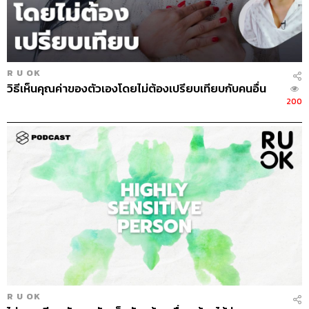
เช่น เราเคยตกลงกับแฟนเป็นมั่นเป็นเหมาะว่าเวลาเลิกงาน
แล้วเราจะต้องให้ความสำคัญกับแฟนเป็นอันดับหนึ่ง นัดกิน
ข้าวก็ต้องเป็นนัด ห้ามสายหรือห้ามยกเลิกเพราะมัวแต่ทำงาน
แต่วันหนึ่งเราทำงานติดพันมากๆ และเราเลือกงานแทนที่จะ
เลือกแฟน เลยโกหกแฟนไปว่าน้องที่ออฟฟิศป่วยกะทันหัน
R U OK
วิธีเห็นคุณค่าของตัวเองโดยไม่ต้องเปรียบเทียบกับคนอื่น
ต้องส่งโรงพยาบาล หรือว่าแม่เรียกให้ไปช่วยซื้อของเข้าบ้าน
200
ไปกินข้าวด้วยไม่ได้ เราเลือกโกหกในสถานการณ์แบบนี้
เพราะกลัวคนที่เรารักจะผิดหวัง
4. ปกป้องตัวเอง
กรณีคลาสสิก เช่น มาทำงานสาย สาเหตุจริงๆ คือนอนดึกเลย
ตื่นสาย แต่เราเลือกที่จะบอกเจ้านายและเพื่อนร่วมงานว่ารถ
ติดบนทางด่วน หรือรถเสีย ต้องเข้าอู่ เพราะไม่อยากดูแย่และ
โดนตำหนิ
คนที่ถูกโกหกจะรู้ไหม
R U OK
ในทางประสาทวิทยา (
Neurology of Lying) ตั้งข้อสังเกตว่า