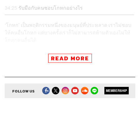
34:25
รับมือกับคนชอบโกหกอย่างไร
‘โกหก’ เป็นพฤติกรรมหนึ่งของมนุษย์ที่ประหลาด เราไม่ชอบ
ให้คนอื่นโกหก แต่บางครั้งเราก็ไม่สามารถห้ามตัวเองไม่ให้
โกหกคนอื่นได้
R U OK
เอพิโสดนี้
ปอนด์ ยาคอปเซ่น
และ
ดุจดาว วัฒน
READ MORE
ปกรณ์
นักจิตบำบัดด้วยการเคลื่อนไหว จึงมาหาสาเหตุว่า
ทำไมคนเราต้องโกหกแทนที่จะเผชิญหน้ากับความจริง โกหก
จนเป็นนิสัยถือว่าเป็นโรคไหม พวกสิบแปดมงกุฎเขาตั้งใจ
โกหกหรือเขาเชื่อว่าตัวเองเป็นอย่างนั้นจริงๆ และเราจะอยู่
FOLLOW US
MEMBERSHIP
ร่วมกับคนชอบโกหกได้อย่างไร
ทำไมคนเราจึงโกหก
จากพจนานุกรมฉบับราชบัณฑิตยสถานให้ความหมายของ
คำว่า โกหก คือการจงใจกล่าวคำที่ไม่จริง พูดปด พูดเท็จ ซึ่ง
ตรงกับทางจิตวิทยาที่ให้นิยามของการโกหกว่าคือการไม่พูด