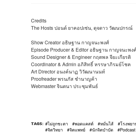
Credits
The Hosts
ปอนด์ ยาคอปเซ่น, ดุจดาว วัฒนปกรณ์
Show Creator
อธิษฐาน กาญจนะพงศ์
Episode Producer & Editor
อธิษฐาน กาญจนะพงศ
Sound Designer & Engineer
กฤตพล จียะเกียรติ
Coordinator & Admin
อภิสิทธิ์​ หรรษาภิรมย์โชค
Art Director
อนงค์นาฏ วิวัฒนานนท์
Proofreader
พรนภัส ชำนาญค้า
Webmaster
จินตนา ประชุมพันธ์
TAGS:
ไม่ถูกชะตา
พอดแคสต์
หมั่นไส้
โรงพยา
จิตวิทยา
จิตแพทย์
นักจิตบำบัด
Podcast