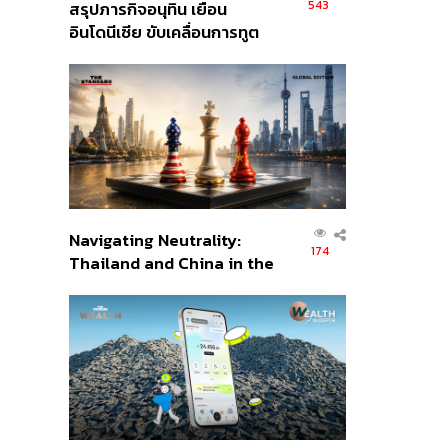
543
สรุปภารกิจอนุทิน เยือน
อินโดนีเซีย ขับเคลื่อนการทูต
เศรษฐกิจเชิงรุก ประกาศหุ้น
ส่วนยุทธศาสตร์ไทย –
อินโดนีเซีย
Navigating Neutrality:
174
Thailand and China in the
Age of a New Global
Order