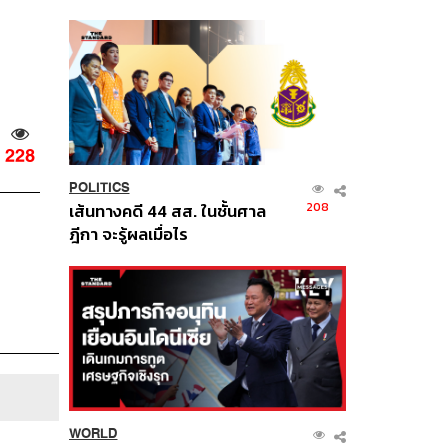
นี้
228
POLITICS
208
เส้นทางคดี 44 สส. ในชั้นศาล
ฎีกา จะรู้ผลเมื่อไร
WORLD