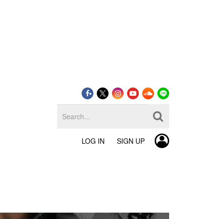
LOG IN
SIGN UP