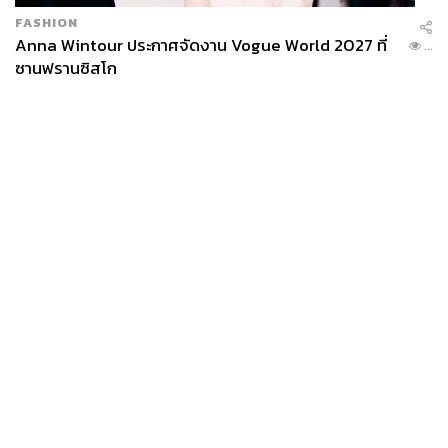
Lifestyle Editor ประจำกอง THE STANDARD
POP
FASHION
Anna Wintour ประกาศจัดงาน Vogue World 2027 ที่
...
ซานฟรานซิสโก
News
Wealth
Pop
Podcast
Video
Now
Opinion
Careers
Events
Privacy
About
Contact
Policy
FOR
ADVERTISING
MEMBERSHIP