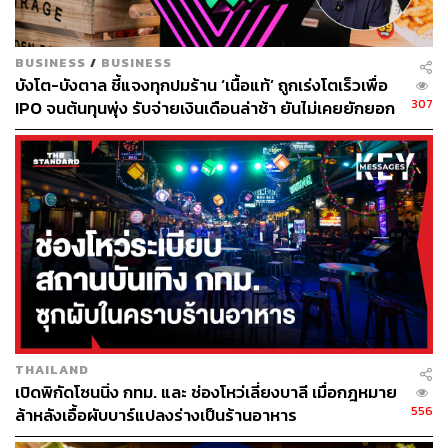
หม้อ ที่สไลซ์ปลาหมึกเป็นแผ่นบางห่อเครื่องต่างๆ ทั้ง ตะไคร้
กระเทียมโทน และมะเขือเทศไว้ด้านในให้ทานได้คำเดียว
BUSINESS
/
BUSINESS
ของว่างคำต่อมาเป็นการเปลี่ยนเมนูที่รักของหลายคนอย่าง
บังโต-บังตาล ชี้แจงทุกปมร้าน ‘เนื้อแท้’ ถูกเร่งโตเร็วเพื่อ
แกงปูใบชะพลู
มาไว้ในคำเดียว ด้วยการเสิร์ฟใบชะพลูทอด
307
IPO จนต้นทุนพุ่ง รับจ่ายเงินเดือนล่าช้า ยันไม่เคยยักยอก
กรอบราดด้วยแกงปูและไข่แมงดาที่เขาเรียกว่าคาเวียร์แบบ
เงินประกันสังคม
ไทยๆ คำต่อมา
ยำไข่ปลาเรียวเซียว
ใช้ไข่ปลาเรียวเซียวเม็ด
โตดองกับน้ำปลาหวานเสิร์ฟกับมะม่วงเปรี้ยวและใบมินต์
THAILAND
เปิดพิกัดโซนนิ่ง กทม. และ ช่องโหว่เลี่ยงบาลี เมื่อกฎหมาย
556
ล้าหลังเอื้อผับบาร์แปลงร่างเป็นร้านอาหาร