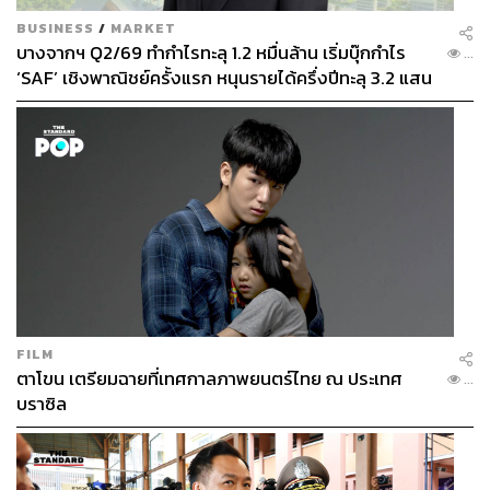
BUSINESS
/
MARKET
บางจากฯ Q2/69 ทำกำไรทะลุ 1.2 หมื่นล้าน เริ่มบุ๊กกำไร
...
‘SAF’ เชิงพาณิชย์ครั้งแรก หนุนรายได้ครึ่งปีทะลุ 3.2 แสน
ล้าน
FILM
ตาโขน เตรียมฉายที่เทศกาลภาพยนตร์ไทย ณ ประเทศ
...
บราซิล