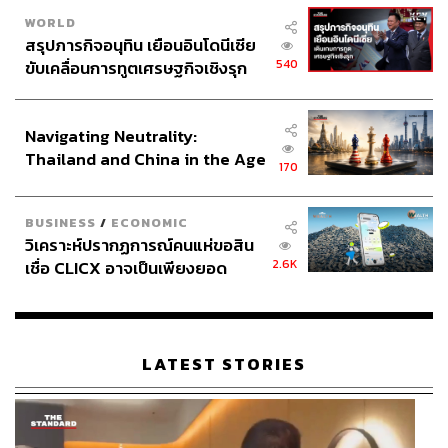
อ่อน
ที่เชฟเล่าว่าได้แรงบันดาลใจจาก Risotto and White
WORLD
Truffle เชฟเลือกใช้สาคูแท้จากพัทลุงกวนกับน้ำตาล ทานกับ
สรุปภารกิจอนุทิน เยือนอินโดนีเซีย
มะพร้าวอ่อน น้ำกะทิรสออกเค็ม เผือก และเกาลัดดิบ ที่ฝาน
540
ขับเคลื่อนการทูตเศรษฐกิจเชิงรุก
บางซึ่งหน้าตาก็คล้ายทรัฟเฟิลจริงๆ แถมยังเข้ากันดีกับขนม
ประกาศหุ้นส่วนยุทธศาสตร์ไทย –
อีกด้วย
อินโดนีเซีย
Navigating Neutrality:
Thailand and China in the Age
170
of a New Global Order
BUSINESS
/
ECONOMIC
วิเคราะห์ปรากฏการณ์คนแห่ขอสิน
2.6K
เชื่อ CLICX อาจเป็นเพียงยอด
ภูเขาน้ำแข็ง ของปัญหาหนี้ครัว
เรือนไทยที่ถูกซุกไว้
LATEST STORIES