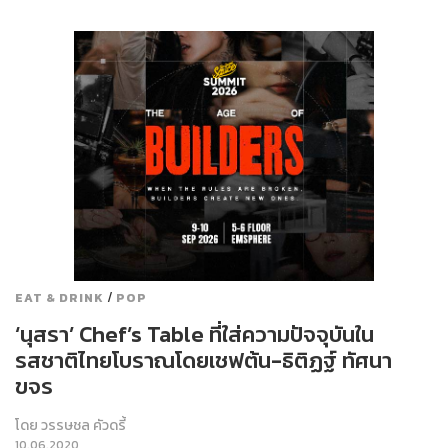
/
EAT & DRINK
POP
‘นุสรา’ Chef’s Table ที่ใส่ความปัจจุบันใน
รสชาติไทยโบราณโดยเชฟต้น-ธิติฏฐ์ ทัศนา
ขจร
โดย
วรรษชล คัวดรี้
10.06.2020