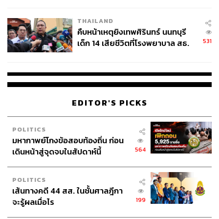
สอบปมขโมยปืนปู่ก่อเหตุ
จอง
THAILAND
จานสุดท้ายสำหรับสำรับเป็น
ต้มโคล้งปลาเก๋าดำ
ซึ่งปรับวิธี
คืบหน้าเหตุยิงเทพศิรินทร์ นนทบุรี
การทำใกล้เคียงกับการทำซุปราเมนญี่ปุ่นด้วยการต้มกระดูก
531
เด็ก 14 เสียชีวิตที่โรงพยาบาล สธ.
ปลาเก๋าลงไปด้วย และใช้ไฟแรงทำให้ได้กลิ่นที่ชัดยิ่งขึ้น ส่วน
ยืนยันครูเสียชีวิต 5 ราย เจ็บ 22
เนื้อปลานำไปเอจก่อนสองวันก่อนสโมกและเซียร์ในกระทะ
ราย
ก่อนเสิร์ฟ
EDITOR'S PICKS
POLITICS
มหากาพย์โกงข้อสอบท้องถิ่น ก่อน
564
เดินหน้าสู่จุดจบในสัปดาห์นี้
แตงโมปลาแห้งกับข้าวเหนียวมูน (ซ้าย), สาคูเผือกมะพร้าว
อ่อน (ขวา)
POLITICS
เส้นทางคดี 44 สส. ในชั้นศาลฎีกา
199
จะรู้ผลเมื่อไร
ของหวานจานแรกเสิร์ฟ
แตงโมปลาแห้งกับข้าวเหนียวมูน
แต่
ไฮไลต์ที่ชอบอยู่ในจานถัดไปที่เชฟเสิร์ฟ
สาคูเผือกมะพร้าว