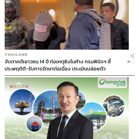
ในตอนนี้นุสราเปิดให้จองสำหรับกรุ๊ปเดียวขนาด 6-10 ท่าน
ในราคา 1,990 บาทต่อท่าน หรือหากมาเป็นกรุ๊ปขนาดเล็ก
อาจจะทำได้ตามค่าใช้จ่ายขั้นต่ำที่ทางร้านกำหนด หรือถ้ามี
กรุ๊ปเล็กจองในวันเดียวกัน ทางร้านสามารถจัดโต๊ะแยกและ
เว้นระยะห่างตามที่รัฐบาลกำหนดได้เช่นกัน จองได้ผ่าน
@mayraibkk และ 08 1432 4050 ติดตามรายละเอียดเพิ่มเติม
ได้ที่
www.facebook.com/nusarabkk/
THAILAND
จับตาคดีเยาวชน 14 ปี ก่อเหตุยิงในห้าง กรมพินิจฯ ชี้
...
อ่านรีวิว เมรัย ได้ที่
thestandard.co/mayrai/
ประพฤติดี-รับการรักษาต่อเนื่อง ประเมินปล่อยตัว
Nusara นุสรา Thai Fine Cuisine
Open:
วันพุธ-วันจันทร์ เวลา 17.00-21.00 น.
Address:
ซอยท่าเตียน ถนนมหาราช พระบรมหาราชวัง
เขตพระนคร กรุงเทพฯ
Budget:
1,990 บาท
Contact:
08 1432 4050
Website:
www.facebook.com/nusarabkk/
Map: