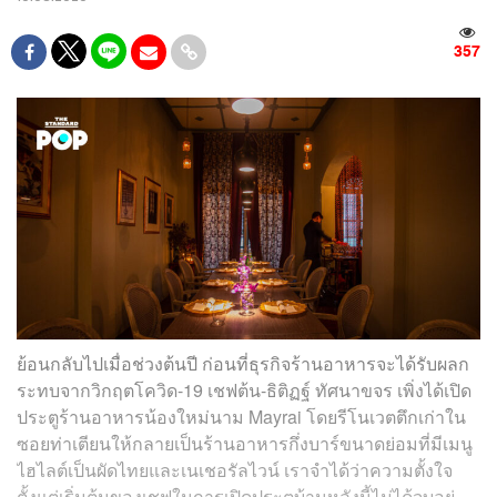
357
ย้อนกลับไปเมื่อช่วงต้นปี ก่อนที่ธุรกิจร้านอาหารจะได้รับผลก
ระทบจากวิกฤตโควิด-19 เชฟต้น-ธิติฏฐ์ ทัศนาขจร เพิ่งได้เปิด
ประตูร้านอาหารน้องใหม่นาม Mayrai โดยรีโนเวตตึกเก่าใน
ซอยท่าเตียนให้กลายเป็นร้านอาหารกึ่งบาร์ขนาดย่อมที่มีเมนู
ไฮไลต์เป็นผัดไทยและเนเชอรัลไวน์ เราจำได้ว่าความตั้งใจ
ตั้งแต่เริ่มต้นของเชฟในการเปิดประตูบ้านหลังนี้ไม่ได้จบอยู่