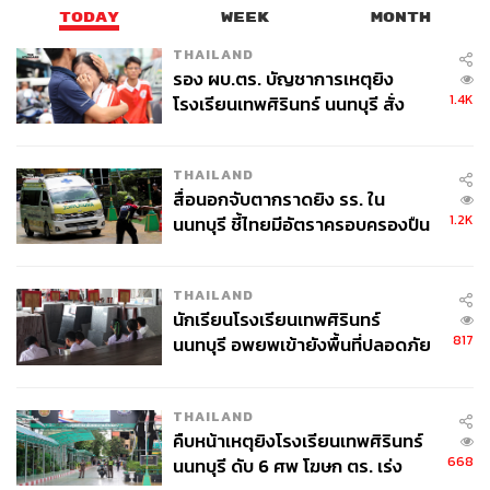
หมูราชบุรีส่วนท้องเคี่ยวจนนุ่มเปื่อยกับซีอิ๊วดำ
TODAY
WEEK
MONTH
THAILAND
รอง ผบ.ตร. บัญชาการเหตุยิง
1.4K
โรงเรียนเทพศิรินทร์ นนทบุรี สั่ง
ค้นหา 2 รอบยืนยันไร้คนติดค้าง พบ
ศพปู่-ย่าที่บ้านพักผู้ก่อเหตุ
THAILAND
สื่อนอกจับตากราดยิง รร. ใน
1.2K
นนทบุรี ชี้ไทยมีอัตราครอบครองปืน
กะเพราเนื้อวากิว (ซ้าย), ต้มโคล้งปลาเก๋าดำ (ขวา)
สูงในระดับต้นของภูมิภาค
เวลาคุยกับเชฟเรื่องความจัด ความเบาของรสอาหารไทย
THAILAND
นักเรียนโรงเรียนเทพศิรินทร์
เชฟต้นไม่ได้ถูกจัดไว้ในหมวดเชฟที่ทำอาหารไทยไม่เผ็ด แต่
817
นนทบุรี อพยพเข้ายังพื้นที่ปลอดภัย
นั่นเป็นเพราะบางอย่างที่มันควรเผ็ดเท่าไรเขาก็อยากให้มัน
ชั่วคราว หลังเหตุใช้อาวุธปืนภายใน
เผ็ดเท่านั้น บางอย่างไม่ต้องเผ็ดมาก แต่บางอย่างถ้าไม่เผ็ดจะ
โรงเรียนคลี่คลาย
ไม่อร่อย อย่างจานถัดไป
กะเพราเนื้อวากิว
จานนี้เชฟเลือก
THAILAND
เนื้อออสเตรเลียนวากิวปรุงสุกระดับมีเดียมแรร์ มาผัดกะเพรา
คืบหน้าเหตุยิงโรงเรียนเทพศิรินทร์
ที่เผ็ดจากพริก 4 ชนิด ซึ่งเป็นสูตรเฉพาะของนุสรา อันนี้ขอ
668
นนทบุรี ดับ 6 ศพ โฆษก ตร. เร่ง
แอบเตือนก่อนว่าหากคุณไม่ทานเผ็ดควรแจ้งก่อนตั้งแแต่ตอน