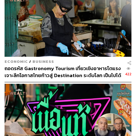
แล้วหัวแรงสำคัญอีกสองคนของนุสราก็คือเชฟเล้ง-นิธิศ นิธิ
กัมพล และน้องชายของเชฟต้นเองอย่าง ตาม-ชัยสิริ ทัศนา
ขจร ที่เชฟย้ำว่านุสราจะขาดสองคนนี้ไปไม่ได้เลยทีเดียว
ECONOMIC
/
BUSINESS
ถอดรหัส Gastronomy Tourism เที่ยวเชิงอาหารโตแรง
422
เจาะลึกโอกาสไทยก้าวสู่ Destination ระดับโลก เป็นไปได้
แสร้งว่าปลาเก๋า (ซ้าย), แกงปูใบชะพลู (ขวา)
แค่ไหน
The Dishes:
อาหารคอร์สของนุสราเริ่มจากของว่างหลายคำก่อนเสิร์ฟ
เมนคอร์สเป็นสำรับสำหรับแชร์กันอย่างสำรับอาหารไทย เริ่ม
จาก
แสร้งว่าปลาเก๋า
ที่เชฟหมักปลาเก๋ากับน้ำตาลเกลือ หั่น
สไตล์ซาชิมิ ปรุงน้ำราดแบบแสร้งว่าแล้วบาลานซ์ด้วยขิง ต่อ
ด้วย
ยำปลาหมึก
คำนี้ได้แรงบันดาลใจจากข้าวเกรียบปาก