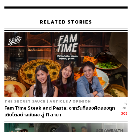
RELATED STORIES
คำว่า ‘ปัจจุบัน’ เชฟต้นเล่าให้ฟังเพิ่มเติมว่าจุดหนึ่งที่เขามอง
เห็นในอาหารไทยคือเรามักจะมีวิธีการปรุงเนื้อสัตว์ที่เหมาะ
สม อาจจะด้วยคุณภาพของวัตถุดิบในสมัยก่อน หรือเหตุผล
ทางสังคมและวัฒนธรรมที่ทำให้เนื้อสัตว์มักถูกปรุงให้สุกมาก
THE SECRET SAUCE | ARTICLE
/
OPINION
ไว้ก่อนถึงจะปลอดภัย จุดนั้นเองเลยทำให้ในเมื่อทุกวันนี้เรามี
Fam Time Steak and Pasta: จากวันที่ลองผิดลองถูก
เนื้อสัตว์ที่มีคุณภาพหาได้ทั่วไป ทำไมจึงไม่ลองใช้เทคโนโลยี
305
เติบโตอย่างมั่นคง สู่ 11 สาขา
ปัจจุบันในการเสริมส่วนนั้นเข้ากับสูตรดั้งเดิมดู และนั่นคือสิ่ง
ที่คุณจะได้เห็นตลอด 12 คอร์สที่นุสรา ซึ่งนอกจากเชฟต้น