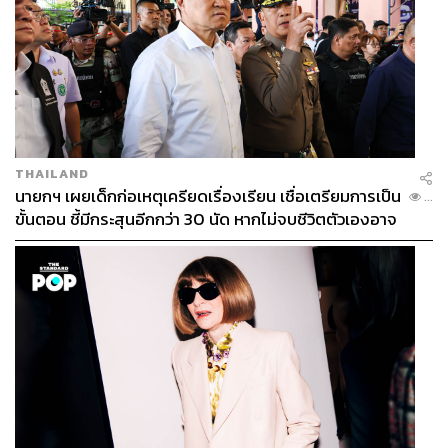
พิสูจน์อักษร: ลักษณ์นารา พักตร์เพียงจันทร์
TAGS:
อาหารไทย
ธิติฏฐ์ ทัศนาขจร
ร้านอาหาร
Chef’s Table
THAILAND
นายกฯ เผยเด็กก่อเหตุเครียดเรื่องเรียน เชื่อเตรียมการเป็น
...
ขั้นตอน ชี้มีกระสุนอีกกว่า 30 นัด หากไม่จบชีวิตตัวเองอาจ
สูญเสียเพิ่ม
357
ABOUT THE AUTHOR
วรรษชล คัวดรี้