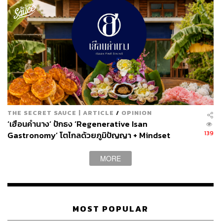
อ่องปูนาอินทรีย์
ถ้าถามว่าประทับใจคำไหนเป็นพิเศษในเซตของว่างเรายกให้
คำต่อไป
อ่องปูนาอินทรีย์ แนม ข้าวมัน
ที่หน้าตาเหมือนนิกิริ
อูนิ แต่ที่จริงคือข้าวมันหน้าอ่องปูนา ราดมากับซอสชิมิชูรีผัก
ไทย กระเทียมกรอบ และใบมะกรูด
THE SECRET SAUCE | ARTICLE
/
OPINION
ก่อนเข้าจานหลักเราเบรกด้วย
ต้มข่าปลาสลิดฟู
เชฟเลือกใช้
‘เฮือนคำนาง’ ปักธง ‘Regenerative Isan
สูตรโบราณที่คั่วพริก คั่วข่า ก่อนต้มกับน้ำซุปทำให้มีกลิ่น
139
Gastronomy’ โตไกลด้วยภูมิปัญญา + Mindset
หอมมากยิ่งขึ้น เราเริ่มสำรับด้วย
คอหมูย่าง พริกแกงสด
ที่ซูวี
คอหมูก่อนย่างบนเตาถ่าน เสิร์ฟกับซอสพริกที่เติมไวน์แดง
MORE
รีดักชัน และเพิ่มองุ่นแดงลงไปเพิ่มความสดชื่นตัดกับรสเผ็ด
ของพริก
เชฟเลือกสูตรน้ำพริกเก่าแก่ที่เราหาทานได้ยากอย่าง
น้ำพริก
MOST POPULAR
ถั่วลิสง
ในหมวดเครื่องจิ้ม เคียงกับผักสดและ
หมูหวาน
เนื้อ