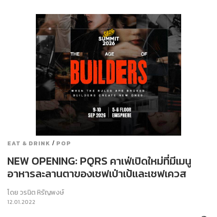
/
EAT & DRINK
POP
NEW OPENING: PQRS คาเฟ่เปิดใหม่ที่มีเมนู
อาหารละลานตาของเชฟเป่าเป้และเชฟเควส
โดย
วรนิต หิรัญพงษ์
12.01.2022