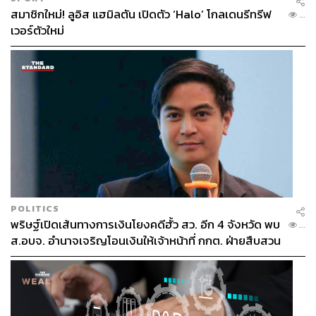
สมาชิกใหม่! ลูอิส แฮมิลตัน เปิดตัว ‘Halo’ โกลเดนรีทรีฟ
...
เวอร์ตัวใหม่
POLITICS
พริษฐ์เปิดเส้นทางการเงินโยงคดีฮั้ว สว. อีก 4 จังหวัด พบ
...
ส.อบจ. อำนาจเจริญโอนเงินให้เจ้าหน้าที่ กกต. ฝ่ายสืบสวน