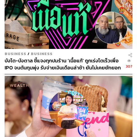
BUSINESS
/
BUSINESS
บังโต-บังตาล ชี้แจงทุกปมร้าน ‘เนื้อแท้’ ถูกเร่งโตเร็วเพื่อ
307
IPO จนต้นทุนพุ่ง รับจ่ายเงินเดือนล่าช้า ยันไม่เคยยักยอก
เงินประกันสังคม