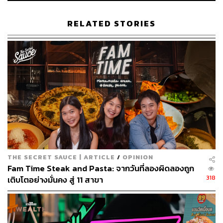
และทุกเมนูนั้นผ่านความตั้งใจของทั้งสองเชฟที่สร้างสรรค์
ออกมาได้อย่างสวยงาม น่ากิน ไม่ว่าจะเป็นเมนูจานหลักอย่าง
RELATED STORIES
พาสต้าเส้นสดที่ใครมาก็ต้องมาลอง แถมทางร้านมีให้เลือก
หลายเส้นและหลายซอสด้วย ข้าวหน้าต่างๆ ที่มีทั้งแบบเรียบ
ง่ายอย่างกะเพราไปจนถึงเมนูฟิวชัน หรือจะเมนูเบาๆ อย่าง
ขนมปัง ครัวซองต์ และซุป ก็ทำออกมาได้ดีและสวยงาม
THE SECRET SAUCE | ARTICLE
/
OPINION
Fam Time Steak and Pasta: จากวันที่ลองผิดลองถูก
318
เติบโตอย่างมั่นคง สู่ 11 สาขา