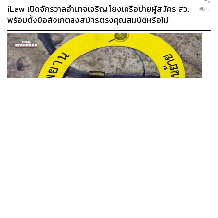
iLaw เปิดจักรวาลอำนาจเจริญ โยงเครือข่ายผู้สมัคร สว.
...
พร้อมตั้งข้อสังเกตลงสมัครตรงคุณสมบัติหรือไม่
THAILAND
รอง ผบช. ภ.1 เผย เก็บพยานหลักฐานเกี่ยวกับผู้ก่อเหตุยิง
...
ในโรงเรียนไปตรวจสอบทั้งหมดแล้ว