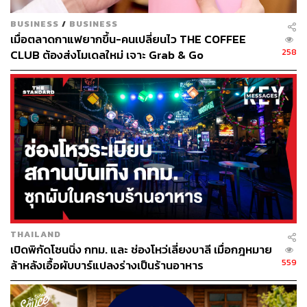
BUSINESS
/
BUSINESS
เมื่อตลาดกาแฟยากขึ้น-คนเปลี่ยนไว THE COFFEE
258
CLUB ต้องส่งโมเดลใหม่ เจาะ Grab & Go
เมนูน่าลองมีทั้ง
Bacon Aglio e Olio
(320 บาท) พาสต้าเส้น
สดรสคอมฟอร์ตจากเบคอน กระเทียม และพริกแห้ง หรือจะ
สุขภาพดีไปกับ
Guacamole Brioche
(280 บาท) บริยอชเนื้อ
นุ่มสอดไส้กัวคาโมเลที่ใส่อะโวคาโดแบบจัดเต็ม นอกจากนี้
ยังมีเมนูอีกมากมายให้เลือก เรียกได้ว่ามากี่ครั้งก็ไม่มีเบื่อ
THAILAND
เปิดพิกัดโซนนิ่ง กทม. และ ช่องโหว่เลี่ยงบาลี เมื่อกฎหมาย
559
ล้าหลังเอื้อผับบาร์แปลงร่างเป็นร้านอาหาร