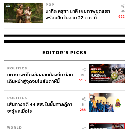
om/pqrs.cafe/
POP
นาคี๓ ครุฑา นาคี เผยภาพชุดแรก
ภาพ:
PQRS
622
พร้อมปักวันฉาย 22 ต.ค. นี้
TAGS:
เป่าเป้-อี้เหิน หวัง
PQRS
เควส-ชานิน จีมะ
ร้านอาหาร
MasterChef Thailand
คาเฟ่
EDITOR'S PICKS
POLITICS
มหากาพย์โกงข้อสอบท้องถิ่น ก่อน
596
เดินหน้าสู่จุดจบในสัปดาห์นี้
243
POLITICS
เส้นทางคดี 44 สส. ในชั้นศาลฎีกา
ABOUT THE AUTHOR
233
จะรู้ผลเมื่อไร
วรนิต หิรัญพงษ์
อดีตนักเขียนอาหาร ท่องเที่ยว และความ
WORLD
สัมพันธ์ ปัจจุบันเป็นนักเขียนอิสระที่กำลังตาม