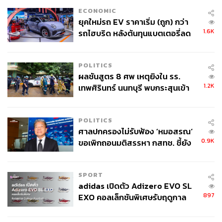
ECONOMIC
ยุคใหม่รถ EV ราคาเริ่ม (ถูก) กว่า
1.6K
รถไฮบริด หลังต้นทุนแบตเตอรี่ลด
ลง - จีนแห่บุกตลาดเกิดใหม่
POLITICS
ผลชันสูตร 8 ศพ เหตุยิงใน รร.
1.2K
เทพศิรินทร์ นนทบุรี พบกระสุนเข้า
จุดสำคัญ ‘ศีรษะ-หน้าอก’ ครูถูกยิง
4 นัด จากระยะไกล
POLITICS
ในส่วนของขนมหวานก็อลังการไม่แพ้กัน เริ่มที่เมนู Croffle ที่
ศาลปกครองไม่รับฟ้อง ‘หมอสรณ’
0.9K
กำลังมาแรง ทางร้านก็นำมาตกแต่งอย่างสวยงามออกมาเป็น
ขอเพิกถอนมติสรรหา กสทช. ชี้ยัง
ไม่ใช่ผู้เดือดร้อนเสียหาย
Strawberry and Cream Croffle
(145 บาท) หรือจะเป็นโรล
เค้ก
Salted Caramel Vanilla Roll Cake
(89 บาท) ที่จะกิน
SPORT
แค่ชิ้นเดียวหรือเหมาทั้งแถวเลยก็ได้
adidas เปิดตัว Adizero EVO SL
897
EXO คอลเล็กชันพิเศษรับฤดูกาล
PQRS ตั้งอยู่ที่ทองหล่อ ซอย 19 กรุงเทพฯ เปิดทุกวัน เวลา
College Football
09.00-19.00 น. ดูข้อมูลเพิ่มเติมได้ที่
https://www.facebook.c