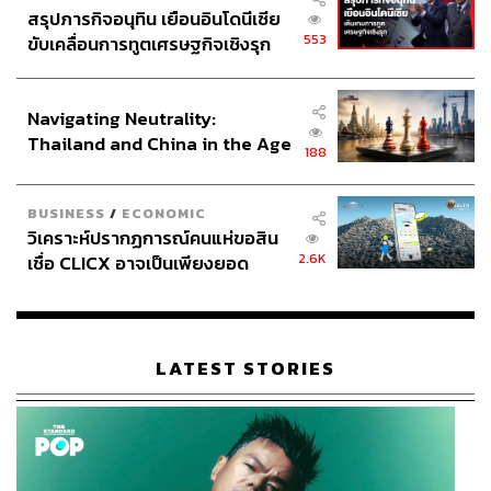
หาความฝันและเส้นทางใหม่ในประเทศญี่ปุ่น
สรุปภารกิจอนุทิน เยือนอินโดนีเซีย
553
ขับเคลื่อนการทูตเศรษฐกิจเชิงรุก
ประกาศหุ้นส่วนยุทธศาสตร์ไทย –
อินโดนีเซีย
Navigating Neutrality:
Thailand and China in the Age
188
of a New Global Order
BUSINESS
/
ECONOMIC
วิเคราะห์ปรากฏการณ์คนแห่ขอสิน
2.6K
เชื่อ CLICX อาจเป็นเพียงยอด
ภูเขาน้ำแข็ง ของปัญหาหนี้ครัว
เรือนไทยที่ถูกซุกไว้
LATEST STORIES