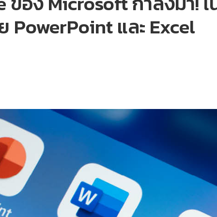
ของ Microsoft กำลังมา! เน้
้วย PowerPoint และ Excel