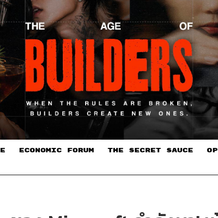
E
ECONOMIC FORUM
THE SECRET SAUCE​
OP