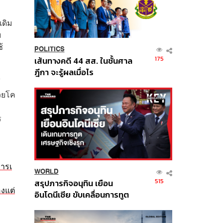
เดิม
บ
้
POLITICS
175
เส้นทางคดี 44 สส. ในชั้นศาล
ฎีกา จะรู้ผลเมื่อไร
้
่วยโค
ร
การเ
WORLD
515
สรุปภารกิจอนุทิน เยือน
องแต่
อินโดนีเซีย ขับเคลื่อนการทูต
เศรษฐกิจเชิงรุก ประกาศหุ้น
ส่วนยุทธศาสตร์ไทย –