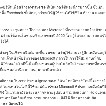
ริษัทเพื่อสร้าง Metaverse ที่เป็นเวอร์ชันองค์กรมากขึ้น ซึ่งเป็น
่อตั้ง Facebook ซึ่งสัญญาว่าจะให้ผู้ใช้งานได้ใช้ชีวิต ทำงาน และเ
ารประชุมอย่าง Teams ของ Microsoft ที่เราสามารถสร้างตัวละ
ะพร้อมใช้งานในช่วงครึ่งแรกของปี 2022 โดยผู้ใช้จะสามารถแชร์ไ
ิงได้
่างๆ ในเชิงพาณิชย์มากขึ้น จนขนาดว่าผู้ใช้งานจะรู้สึกเหมือนอยู่
านเจ้าหน้าที่บริหารของ Microsoft กล่าวในการให้สัมภาษณ์กับ
้ใช้เทคโนโลยีนี้เพื่อเยี่ยมชมหอผู้ป่วยโควิดในโรงพยาบาลที่สหร
เยี่ยมชมสถานีอวกาศนานาชาติมาแล้ว
พฤศจิกายน ในการประชุม Ignite ของบริษัท โดยฟีเจอร์ใหม่นี้จะช่วยใ
้ โดยเทคโนโลยีนี้ใช้ซอฟต์แวร์ของ Microsoft ที่ประกาศเมื่อต้นปีน
ละ VR ในแว่นตาอัจฉริยะหลากหลายรูปแบบ รวมถึงแว่นตา HoloLens
์แว่นตาอัจฉริยะที่สามารถแสดงภาพ 3 มิติได้ ก็สามารถสัมผัส
บบปกติแทนได้