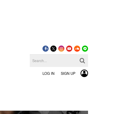
LOG IN
SIGN UP