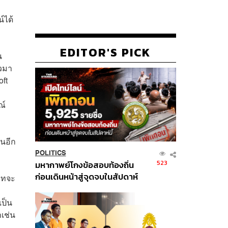
์ได้
EDITOR'S PICK
น
าวมา
oft
ณ์
ยนอีก
POLITICS
523
มหากาพย์โกงข้อสอบท้องถิ่น
ก่อนเดินหน้าสู่จุดจบในสัปดาห์
ัทจะ
นี้
เป็น
ำเช่น