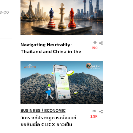
อินโดนีเซีย
ve-po
Navigating Neutrality:
150
Thailand and China in the
Age of a New Global
Order
BUSINESS
/
ECONOMIC
2.5K
วิเคราะห์ปรากฏการณ์คนแห่
ขอสินเชื่อ CLICX อาจเป็น
เพียงยอดภูเขาน้ำแข็ง ของ