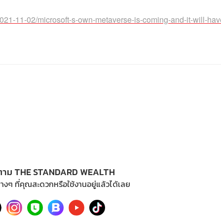
021-11-02/microsoft-s-own-metaverse-is-coming-and-it-will-ha
ตาม THE STANDARD WEALTH
างๆ ที่คุณสะดวกหรือใช้งานอยู่แล้วได้เลย