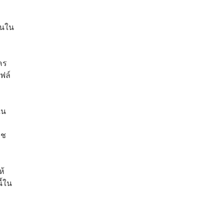
ล่นใน
คร
ฟล์
ใน
าช
ห้
ี้ใน