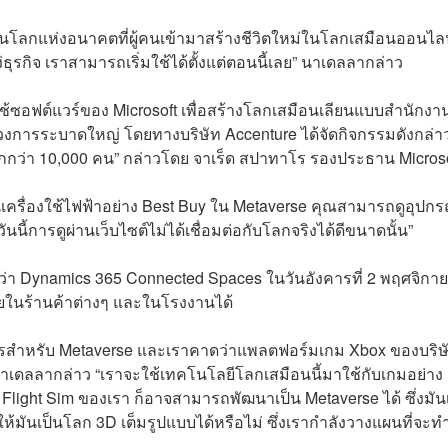
เป็นโลกแห่งอนาคตที่ผู้คนเข้ามาสร้างชีวิตใหม่ในโลกเสมือนออนไลน
่ธุรกิจ เราสามารถเริ่มใช้ได้ตั้งแต่ตอนนี้เลย” นาเดลลากล่าว
รใช้ซอฟต์แวร์ของ Microsoft เพื่อสร้างโลกเสมือนเลียนแบบสำนักงา
งการระบาดใหญ่ โดยทางบริษัท Accenture ได้จัดกิจกรรมดังกล่
วมากกว่า 10,000 คน” กล่าวโดย จาเร็ด สปาทาโร รองประธาน Micros
ครื่องใช้ไฟฟ้าอย่าง Best Buy ใน Metaverse คุณสามารถดูอุปกร
นี้การดูผ่านเว็บไซต์ไม่ได้เชื่อมต่อกับโลกจริงได้ดีขนาดนั้น”
รียกว่า Dynamics 365 Connected Spaces ในวันอังคารที่ 2 พฤศจิกา
ายในร้านค้าต่างๆ และในโรงงานได้
ค์กรสำหรับ Metaverse และเราคาดว่าแพลตฟอร์มเกม Xbox ของบริษ
นาเดลลากล่าว “เราจะใช้เทคโนโลยีโลกเสมือนนี้มาใช้กับเกมอย่าง
 Flight Sim ของเรา ก็อาจสามารถพัฒนาเป็น Metaverse ได้ ซึ่งมัน
้มันเป็นโลก 3D เต็มรูปแบบได้หรือไม่ ซึ่งเรากำลังวางแผนที่จะท