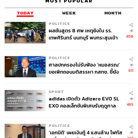
MOST POPULAR
TODAY
WEEK
MONTH
POLITICS
ผลชันสูตร 8 ศพ เหตุยิงใน รร.
858
เทพศิรินทร์ นนทบุรี พบกระสุนเข้า
จุดสำคัญ ‘ศีรษะ-หน้าอก’ ครูถูกยิง
4 นัด จากระยะไกล
POLITICS
ศาลปกครองไม่รับฟ้อง ‘หมอสรณ’
611
ขอเพิกถอนมติสรรหา กสทช. ชี้ยัง
ไม่ใช่ผู้เดือดร้อนเสียหาย
SPORT
adidas เปิดตัว Adizero EVO SL
465
EXO คอลเล็กชันพิเศษรับฤดูกาล
College Football
POLITICS
‘เอกนิติ’ เผยเงินกู้ 4 แสนล้าน โฟกัส