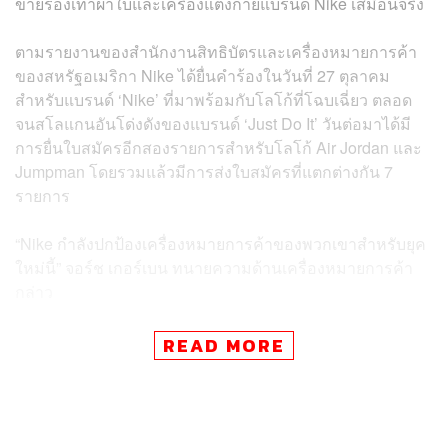
ขายรองเท้าผ้าใบและเครื่องแต่งกายแบรนด์ Nike เสมือนจริง
ตามรายงานของสำนักงานสิทธิบัตรและเครื่องหมายการค้า
ของสหรัฐอเมริกา Nike ได้ยื่นคำร้องในวันที่ 27 ตุลาคม
สำหรับแบรนด์ ‘Nike’ ที่มาพร้อมกับโลโก้ที่โฉบเฉี่ยว ตลอด
จนสโลแกนอันโด่งดังของแบรนด์ ‘Just Do It’ วันต่อมาได้มี
การยื่นใบสมัครอีกสองรายการสำหรับโลโก้ Air Jordan และ
Jumpman โดยรวมแล้วมีการส่งใบสมัครที่แตกต่างกัน 7
รายการ
“Nike กำลังปกป้องเครื่องหมายการค้าของพวกเขาสำหรับยุค
ใหม่นี้” จอร์ช เกอร์เบน ทนายความด้านเครื่องหมายการค้า
กล่าว
CNBC รายงานว่า Nike ไม่ตอบสนองต่อคำร้องขอความคิด
READ MORE
เห็นเกี่ยวกับแผนในอนาคตในทันที อย่างไรก็ตาม คนที่คุ้นเคย
กับกลยุทธ์นี้กล่าวว่า พื้นที่มีความสำคัญสำหรับแบรนด์และผู้
บริโภคสามารถคาดหวังที่จะเห็นการเปิดตัวเสมือนจริงมาก
ขึ้นในอีกไม่กี่เดือนข้างหน้า