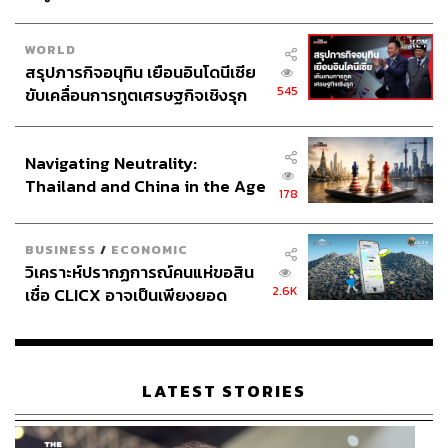
WORLD
สรุปภารกิจอนุทิน เยือนอินโดนีเซีย
545
ขับเคลื่อนการทูตเศรษฐกิจเชิงรุก
ประกาศหุ้นส่วนยุทธศาสตร์ไทย –
อินโดนีเซีย
Navigating Neutrality:
Thailand and China in the Age
178
of a New Global Order
BUSINESS
/
ECONOMIC
วิเคราะห์ปรากฏการณ์คนแห่ขอสิน
2.6K
เชื่อ CLICX อาจเป็นเพียงยอด
ภูเขาน้ำแข็ง ของปัญหาหนี้ครัว
เรือนไทยที่ถูกซุกไว้
LATEST STORIES