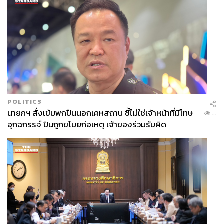
POLITICS
นายกฯ สั่งเข้มพกปืนนอกเคหสถาน ชี้ไม่ใช่เจ้าหน้าที่มีโทษ
...
อุกฉกรรจ์ ปืนถูกขโมยก่อเหตุ เจ้าของร่วมรับผิด