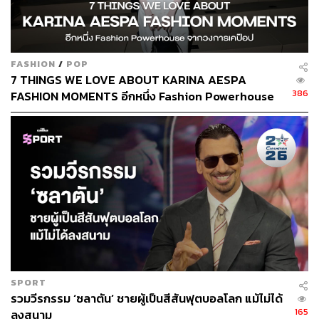
FASHION
/
POP
7 THINGS WE LOVE ABOUT KARINA AESPA
ช่องทางติดตาม
THE STANDARD WEALTH
386
FASHION MOMENTS อีกหนึ่ง Fashion Powerhouse
จากวงการเคป๊อป
Twitter:
twitter.com/standard_wealth
Instagram:
instagram.com/thestandardwealth
Official Line:
https://lin.ee/xfPbXUP
สามารถติดตาม THE STANDARD WEALTH
ผ่านแอปพลิเคชันต่างๆ ที่คุณสะดวกหรือใช้งานอยู่แล้วได้เลย
SPORT
รวมวีรกรรม ‘ซลาตัน’ ชายผู้เป็นสีสันฟุตบอลโลก แม้ไม่ได้
TAGS:
Nike
เครื่องหมายการค้า
Metaverse
165
ลงสนาม