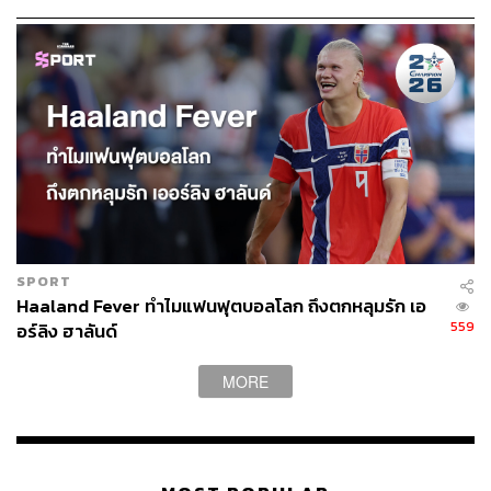
115
ABOUT THE AUTHOR
ถนัดกิจ จันกิเสน
Content Creator ประจำกองบรรณาธิการ
THE STANDARD WEALTH ผู้เสพติดโลก
ธุรกิจ การตลาด เทคโนโลยี และชอบสำรวจ
โลกออฟไลน์และออนไลน์มาถอดรหัสความ
เคลื่อนไหวให้เป็นเรื่องเข้าใจง่าย สนุก และได้
ไอเดียใหม่ๆ
SPORT
Haaland Fever ทำไมแฟนฟุตบอลโลก ถึงตกหลุมรัก เอ
559
อร์ลิง ฮาลันด์
MORE