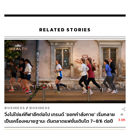
เป็นเจ้าของการจดทะเบียนสินค้าเสมือนจริง” ขณะเดียวกัน
การยื่นเครื่องหมายการค้าจะเพิ่มมูลค่าให้กับพอร์ตโฟลิโอ
ของแบรนด์โดยรวม เนื่องจากเครื่องหมายการค้าเป็น
ทรัพย์สินรูปแบบหนึ่ง
RELATED STORIES
“คุณสามารถจินตนาการถึงคุณค่าที่ชื่อหรือโลโก้ของ Nike มี
อยู่หากคุณเพิ่งขาย ดังนั้นยิ่งคุณสร้างการปกป้อง
เครื่องหมายการค้าของคุณมากขึ้นเท่าไร คุณก็จะสามารถ
เพิ่มมูลค่าตามบัญชีของบริษัทมากขึ้นด้วย” เขากล่าวเสริม
นี่ไม่ใช่การจู่โจมครั้งแรกของ Nike ในโลกเสมือนจริง ใน
เดือนพฤษภาคม 2019 แบรนด์ Jordan ร่วมมือกับ Fortnite
โดยมีตัวละครสวมรองเท้าผ้าใบแบรนด์ Nike นอกจากนี้ Nike
ยังได้ร่วมมือกับ Roblox แพลตฟอร์มเกมออนไลน์หลายครั้ง
ขณะเดียวกันได้มีการยื่นจดสิทธิบัตรในเดือนเมษายน 2019
BUSINESS
/
BUSINESS
สำหรับ ‘Cryptokicks’ ซึ่ง Nike วางแผนที่จะใช้เป็นโทเคนที่
วิ่งไม่ใช่แค่กีฬาอีกต่อไป เทรนด์ ‘ออกกำลังกาย’ เริ่มกลาย
ไม่สามารถเปลี่ยนได้
3.0K
เป็นเครื่องหมายฐานะ ดันตลาดแฟชั่นเติบโต 7–8% ต่อปี