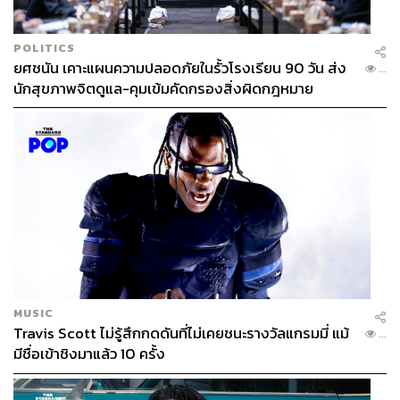
POLITICS
ยศชนัน เคาะแผนความปลอดภัยในรั้วโรงเรียน 90 วัน ส่ง
...
นักสุขภาพจิตดูแล-คุมเข้มคัดกรองสิ่งผิดกฎหมาย
MUSIC
Travis Scott ไม่รู้สึกกดดันที่ไม่เคยชนะรางวัลแกรมมี่ แม้
...
มีชื่อเข้าชิงมาแล้ว 10 ครั้ง