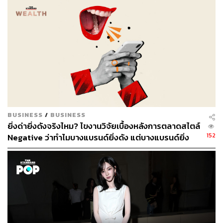
ในขณะที่ Nike เตรียมพร้อมสำหรับโลกเสมือนจริง โลกทาง
กายภาพของบริษัทเพิ่งได้รับผลกระทบจากปัญหาซัพพลาย
เชน ในการรายงานผลประกอบการล่าสุดเมื่อวันที่ 23
กันยายน บริษัทได้ปรับลดแนวโน้มปีงบประมาณ 2022 ลง
เนื่องจากปัญหาเวลาขนส่งที่นานขึ้น การขาดแคลนแรงงาน
และการยุติการผลิตที่ยืดเยื้อในเวียดนาม
หุ้น Nike เพิ่มขึ้น 18% เมื่อเทียบเป็นรายปี โดยมีมูลค่าตลาด
มากกว่า 2.65 แสนล้านดอลลาร์ หรือราว 8.8 ล้านบาท
BUSINESS
/
BUSINESS
ข่าวที่เกี่ยวข้อง:
ยิ่งด่ายิ่งดังจริงไหม? ไขงานวิจัยเบื้องหลังการตลาดสไตล์
‘มาร์ก ซักเคอร์เบิร์ก’ ประกาศเปลี่ยนชื่อบริษัทใหม่จาก
152
Negative ว่าทำไมบางแบรนด์ยิ่งดัง แต่บางแบรนด์ยิ่ง
Facebook เป็น ‘Meta’ สะท้อนความทะเยอทะยานที่ต้อง
เจ็บตัว
การเป็นมากกว่า ‘บริษัทโซเชียลมีเดีย’ และมุ่งสู่ Metave
rse
อ้างอิง:
https://www.cnbc.com/2021/11/02/nike-is-quietly-pre
paring-for-the-metaverse-.html