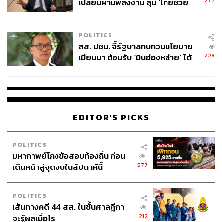
277
เปลี่ยนผ่านพลังงาน ลุ้น ‘ไทยช่วย
ไทยพลัส’ เฟส 2 รอประเมินความ
เหมาะสม
POLITICS
สส. ปชน. จี้รัฐบาลทบทวนนโยบาย
223
เมียนมา ต้อนรับ ‘มินอ่องหล่าย’ ได้
แค่สัญญาว่างเปล่า
EDITOR'S PICKS
POLITICS
มหากาพย์โกงข้อสอบท้องถิ่น ก่อน
577
เดินหน้าสู่จุดจบในสัปดาห์นี้
POLITICS
เส้นทางคดี 44 สส. ในชั้นศาลฎีกา
212
จะรู้ผลเมื่อไร