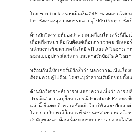
โดย Facebook ครอบเม็ดเงิน 24% ของตลาดโฆษณา
Inc.
ซึ่งครองอุตสาหกรรมควบคู่ไปกับ Google ซึ่ง
ด้านนักวิเคราะห์มองว่าความเคลื่อนไหวครั้งนี้ถือ
เดือนที่ผ่านมา คือนับตั้งแต่เดือนกรกฎาคม ซักเคอร
หน้าลงทุนพัฒนาเทคโนโลยี VR และ AR อย่างมาก โด
ออกแบบอุปกรณ์แว่นตา และสายรัดข้อมือ AR อย่าง
พร้อมกันนี้ซักเคอร์เบิร์กย้ำว่า นอกจากจะเน้นเรื
สังคมควบคู่ไปด้วย โดยระบุว่าความรับผิดชอบตั้งแต่
ด้านนักวิเคราะห์บางรายแสดงความเห็นว่า การเปลี่
ประเด็น’ จากเหตุอื้อฉาวกรณี Facebook Papers ซึ
แห่งนี้ ที่แสดงถึงความขัดแย้งในบริษัทและปัญหาต่าง
โลก บวกกับกรณีอื้อฉาวที่
ฟรานเซส เฮาเกน
อดีตพ
สำคัญของคำเตือนเรื่องผลกระทบทางลบจากสื่อสังคม