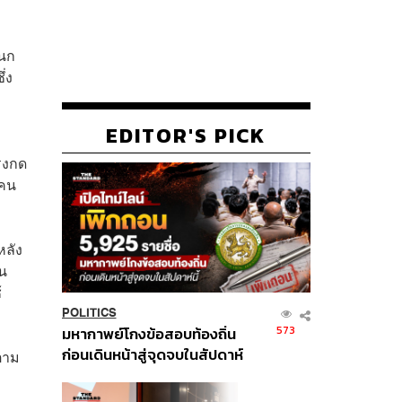
็นก
ึ่ง
EDITOR'S PICK
รงกด
มคน
หลัง
วน
้
POLITICS
573
มหากาพย์โกงข้อสอบท้องถิ่น
ก่อนเดินหน้าสู่จุดจบในสัปดาห์
์ตาม
นี้