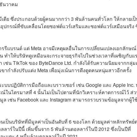
1 ธันวาคม
มีเดีย ซึ่งประกอบด้วยผู้คนมากกว่า 3 พันล้านคนทั่วโลก ให้กลายเป
่านอุปกรณ์ที่ขับเคลื่อนโดยซอฟต์แวร์เสริมและซอฟต์แวร์เสมือนจริง ซ
ารรีแบรนด์ แต่ Meta อาจมีเหตุผลอื่นในการเปลี่ยนแปลงเอกลักษณ์
้น ทำให้บริษัทดูเหมือนจะกระจายธุรกิจไปในช่วงเวลาที่เผชิญกับแ
กว่า เช่น TikTok ของ ByteDance Ltd. กำลังได้รับความนิยมจากกลุ่
าเขากำลังปรับแต่ง Meta เพื่อมุ่งเน้นการดึงดูดคนหนุ่มสาวอีกครั้ง
ะบบปฏิบัติการมือถือและบราวเซอร์ เช่น Google และ Apple Inc. 
นไตรมาสที่ 4 นั้นไม่เป็นไปตามที่นักวิเคราะห์คาดการณ์ไว้ ส่
อมูล เช่น Facebook และ Instagram สามารถรวบรวมข้อมูลจากผู้ใช
นเป็นบริษัทที่มีมูลค่าเป็นอันดับที่ 6 ของโลก ด้วยมูลค่าหลักทรัพย
์ในปีนี้ เพิ่มขึ้นจาก 5 พันล้านดอลลาร์ในปี 2012 ซึ่งเป็นปีที่
่าจะแตะ 4 หมื่นล้านดอลลาร์ในปี 2021