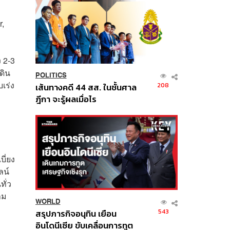
r,
ง 2-3
ดิน
POLITICS
เร่ง
208
เส้นทางคดี 44 สส. ในชั้นศาล
ฎีกา จะรู้ผลเมื่อไร
อ
ี่ยง
ลน์
ทั่ว
าม
WORLD
543
สรุปภารกิจอนุทิน เยือน
อินโดนีเซีย ขับเคลื่อนการทูต