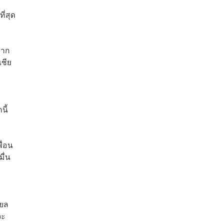
ี่สุด
จาก
เชีย
นี้
ื่อน
ื่น
ียล
จะ