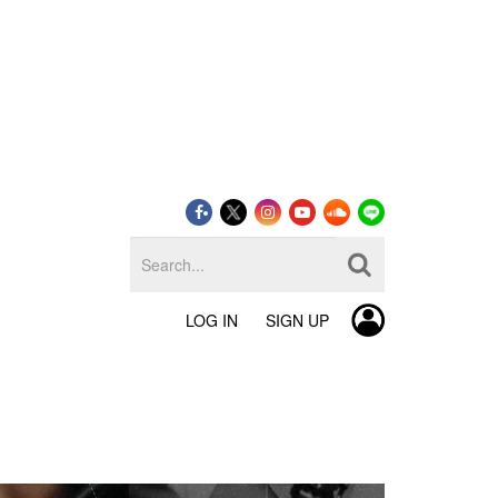
LOG IN
SIGN UP