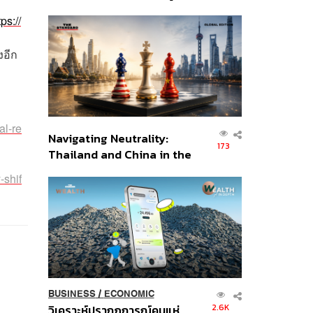
เศรษฐกิจเชิงรุก ประกาศหุ้น
tps://
ส่วนยุทธศาสตร์ไทย –
อินโดนีเซีย
งอีก
al-re
Navigating Neutrality:
173
Thailand and China in the
Age of a New Global
-shif
Order
BUSINESS
/
ECONOMIC
2.6K
วิเคราะห์ปรากฏการณ์คนแห่