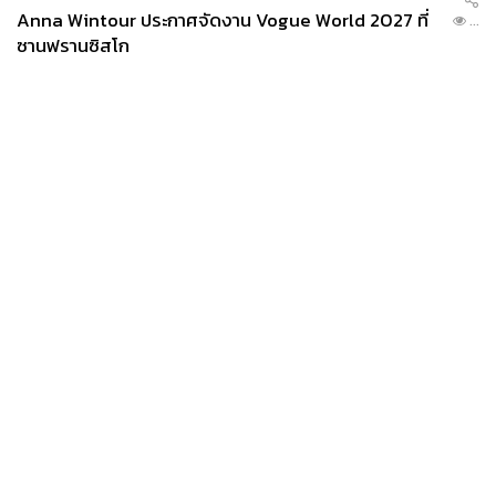
ส่วนกาแฟจะใช้เมล็ดเดียวกับ SIWILAI Cafe ที่เจริญกรุง แต่
Anna Wintour ประกาศจัดงาน Vogue World 2027 ที่
...
เราอยากให้ลองเมนูซิกเนเจอร์ดู เพราะดื่มแล้วสดชื่นมาก
ซานฟรานซิสโก
โดยเฉพาะ
Hyped Highball (180 บาท)
กาแฟโคลด์บรูว์กับ
น้ำส้มซ่าๆ คั้นสด หรือ
Coco Coffee (180 บาท)
กาแฟน้ำมะ
พร้าวท็อปด้วยวิปครีมกะทิ
News
Wealth
Pop
Podcast
Video
Now
Opinion
Careers
Events
Privacy
About
Contact
Policy
FOR
ADVERTISING
MEMBERSHIP