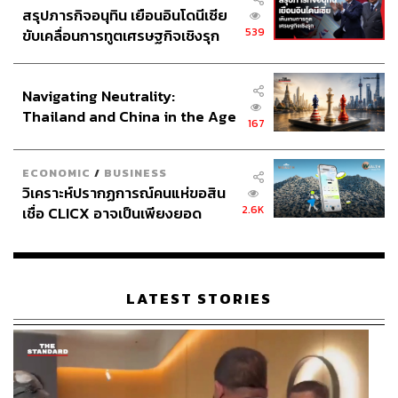
ผสมซอสฮอลแลนเดสกับซอสพริกศรีราชาของเวียดนาม หรือ
สรุปภารกิจอนุทิน เยือนอินโดนีเซีย
เมนูแซนด์วิช
Porky (320 บาท)
ที่กัดไปแล้วเจอเนื้อหมู 3
539
ขับเคลื่อนการทูตเศรษฐกิจเชิงรุก
แบบ คือ ไส้หมูกรอกสไตล์อิตาเลียน เนื้อแฮมน้ำผึ้ง และหมู
ประกาศหุ้นส่วนยุทธศาสตร์ไทย –
ตุ๋น ตัดรสด้วยบีทรูทดอง
อินโดนีเซีย
Navigating Neutrality:
เบอร์เกอร์ของร้านใช้เนื้อดรายเอจ เราได้ลองไซส์
Classic
Thailand and China in the Age
167
(390 บาท)
ก็รู้สึกว่าน่าจะอิ่มจุกแล้ว แต่ถ้าใครคิดว่าแค่นี้ไม่
of a New Global Order
พอก็สามารถเพิ่มเนื้อกับชีสได้
ECONOMIC
/
BUSINESS
วิเคราะห์ปรากฏการณ์คนแห่ขอสิน
Siwilai Garganelli (450 บาท)
เป็นพาสต้าที่เราอยากให้สั่ง
2.6K
เชื่อ CLICX อาจเป็นเพียงยอด
อาจดูเด็กๆ แต่ว่ารสชาตินี้แหละที่เชื่อว่าหลายคนคิดถึง จับคู่
ภูเขาน้ำแข็ง ของปัญหาหนี้ครัว
กับสลัดสดชื่นๆ สักจาน เช่น
Parsley Salad With Buratta
เรือนไทยที่ถูกซุกไว้
(490 บาท)
สลัดพาร์สลีย์ แตงกวา แรดิช มะเขือเทศ ทับทิม
และบูราตาชีสนุ่มละมุน
LATEST STORIES