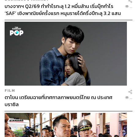
บางจากฯ Q2/69 ทำกำไรทะลุ 1.2 หมื่นล้าน เริ่มบุ๊กกำไร
...
‘SAF’ เชิงพาณิชย์ครั้งแรก หนุนรายได้ครึ่งปีทะลุ 3.2 แสน
ล้าน
FILM
ตาโขน เตรียมฉายที่เทศกาลภาพยนตร์ไทย ณ ประเทศ
...
บราซิล