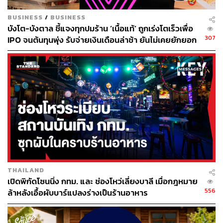
BUSINESS
/
BUSINESS
และเนื่องจากร้านเน้นทั้งความรักษ์โลกและเสียงเพลง ดีไซน์
บังโต-บังตาล ชี้แจงทุกปมร้าน ‘เนื้อแท้’ ถูกเร่งโตเร็วเพื่อ
ของผนังและเพดานที่ SIWILAI RADICAL CLUB จึงใช้วัสดุ
307
IPO จนต้นทุนพุ่ง รับจ่ายเงินเดือนล่าช้า ยันไม่เคยยักยอก
ไม้ฉลุเป็นรู เหมือนแผ่นซับเสียงที่เห็นบ่อยๆ ตามห้องซ้อม
เงินประกันสังคม
ดนตรี นอกจากดีไซน์นี้จะช่วยกันเสียงไม่ให้ออกไปข้างนอก
แล้ว ก็ยังดูเข้ากับโซเชียลคลับสุดเก๋แห่งนี้ด้วย
THAILAND
เปิดพิกัดโซนนิ่ง กทม. และ ช่องโหว่เลี่ยงบาลี เมื่อกฎหมาย
556
ล้าหลังเอื้อผับบาร์แปลงร่างเป็นร้านอาหาร