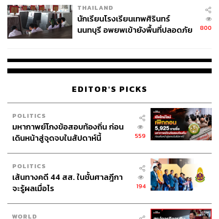
THAILAND
จ่ายหนี้-แอบระบุแบรนด์
นักเรียนโรงเรียนเทพศิรินทร์
800
นนทบุรี อพยพเข้ายังพื้นที่ปลอดภัย
ชั่วคราว หลังเหตุใช้อาวุธปืนภายใน
โรงเรียนคลี่คลาย
EDITOR'S PICKS
POLITICS
มหากาพย์โกงข้อสอบท้องถิ่น ก่อน
559
เดินหน้าสู่จุดจบในสัปดาห์นี้
Seared Salmon & Quinoa (520 บาท)
เหมาะกับคนรัก
สุขภาพ มีกลิ่นอายและรสชาติสไตล์ตะวันออกกลาง เสิร์ฟมา
พร้อมควินัว แรดิช บีทรูทดอง ผักคะน้า โยเกิร์ต และแซลมอน
POLITICS
ที่สุกครึ่งหนึ่ง เนื้อจึงยังฉ่ำน่ากิน
เส้นทางคดี 44 สส. ในชั้นศาลฎีกา
194
จะรู้ผลเมื่อไร
ใครชอบกินขนมปังเป็นมื้อเช้า ต้องลอง
Classic Egg
Benedict (360 บาท)
สูตรของ SIWILAI RADICAL CLUB จะ
WORLD