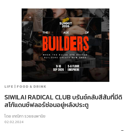
LIFE | FOOD & DRINK
SIWILAI RADICAL CLUB บรันช์คลับสีส้มที่มีดิ
สโก้แดนซ์ฟลอร์ซ่อนอยู่หลังประตู
โดย
เกณิกา รวยธนพานิช
02.02.2024