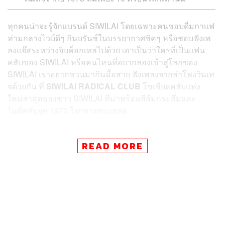
ทุกคนน่าจะรู้จักแบรนด์ SIWILAI โดยเฉพาะคนชอบดื่มกาแฟ
ท่ามกลางไวบ์ดีๆ กินบรันช์ในบรรยากาศชิคๆ หรือชอบฟังเพ
ลงแจ๊สระหว่างจิบค็อกเทลไปด้วย เอาเป็นว่าใครที่เป็นแฟน
คลับของ SIWILAI หรือคนไหนที่อยากลองเข้าสู่โลกของ
SIWILAI เราอยากชวนมากินมื้อสาย ฟังเพลงจากลำโพงวินเท
จด้วยกัน ที่
SIWILAI RADICAL CLUB
โซเชียลคลับแห่ง
ใหม่ล่าสุดของชาว SIWILAI ที่มาพร้อมสีส้มกระหึ่มและ
ไนต์คลับยุค 1970 ใจกลางทองหล่อ
READ MORE