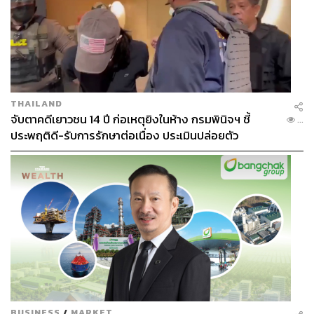
THAILAND
จับตาคดีเยาวชน 14 ปี ก่อเหตุยิงในห้าง กรมพินิจฯ ชี้
...
ประพฤติดี-รับการรักษาต่อเนื่อง ประเมินปล่อยตัว
BUSINESS
/
MARKET