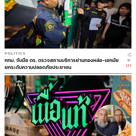
The Vibe
SIWILAI RADICAL CLUB เปิดอยู่ด้านหน้าโครงการ
Marche’ Thonglor ถ้าใครขับรถผ่านถนนทองหล่อบ่อยๆ ไม่มี
POLITICS
กทม. จับมือ ตร. ตรวจสถานบริการย่านทองหล่อ-เอกมัย
ทางที่จะมองไม่เห็น เพราะร้านใช้สีส้มเด่น และเปิดตั้งแต่เช้า
177
ยกระดับความปลอดภัยประชาชน
จนดึกดื่น เนื่องจากเป็นทั้งร้านอาหารเช้าและไนต์คลับแนวดิส
โก้เธค
เราชอบการออกแบบ เพราะร้านตั้งใจนำพลาสติกรีไซเคิลมา
ทำเฟอร์นิเจอร์ เช่น ถาด ผนังหน้าร้าน หรือแท่นวางทิชชู ฯลฯ
ทำให้เฉพาะร้านนี้ร้านเดียวก็ช่วยลดขยะพลาสติกไปได้กว่า 5
ตันเลยทีเดียว แถมบรรยากาศยังดูน่าสนุกสนาน โปร่งกว้าง มี
ทั้งโซนโต๊ะอาหารและเคาน์เตอร์บาร์ พร้อมกับลำโพงตัว
ใหญ่ที่เป็นแรร์ไอเท็มให้นั่งฟัง โดยเป็นลำโพงวินเทจจากปี
1975 ที่มีเพียง 10 ตัวบนโลกเท่านั้น