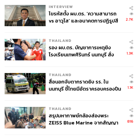
INTERVIEW
ไขรหัสตั้ง ผบ.ตร. ‘ความสามารถ
2.7K
vs อาวุโส’ และอนาคตการปฏิรูปสี
กากี กับ พล.ต.อ. เอก อังสนานนท์
THAILAND
รอง ผบ.ตร. บัญชาการเหตุยิง
The Taste
1.3K
โรงเรียนเทพศิรินทร์ นนทบุรี สั่ง
ค้นหา 2 รอบยืนยันไร้คนติดค้าง พบ
ศพปู่-ย่าที่บ้านพักผู้ก่อเหตุ
หากแวะมาตอนเช้า SIWILAI RADICAL CLUB จะเสิร์ฟ
THAILAND
บรันช์จานใหญ่ เป็นสไตล์ตะวันออกกลางผสมยุโรปและเอเชีย
สื่อนอกจับตากราดยิง รร. ใน
นิดๆ พร้อมมีกาแฟซิกเนเจอร์และ Coffee Cocktail ให้สั่งด้วย
1.1K
นนทบุรี ชี้ไทยมีอัตราครอบครองปืน
โดยเมนูแนะนำของร้านก็คือ
Siwilai Brunch Plate (690
สูงในระดับต้นของภูมิภาค
บาท)
บรันช์จานใหญ่ที่แบ่งกินได้ 2 คนแน่นอน เพราะเสิร์ฟไข่
2 ฟอง เบคอนชิ้นหนาๆ ไส้กรอก เห็ดผัด มะเขือเทศ มันฝรั่ง
THAILAND
สรุปมหากาพย์กล้องส่องพระ
ทอด ถั่วผัดซอส และขนมปังซาวโดวจ์มาให้พร้อมกัน
816
ZEISS Blue Marine จากสัญญา
ผลิต 8.3 ล้าน สู่ข้อพิพาท ‘มา
เวลล์ฯ’ ฟ้อง ‘โทน บางแค’ ผิดนัด