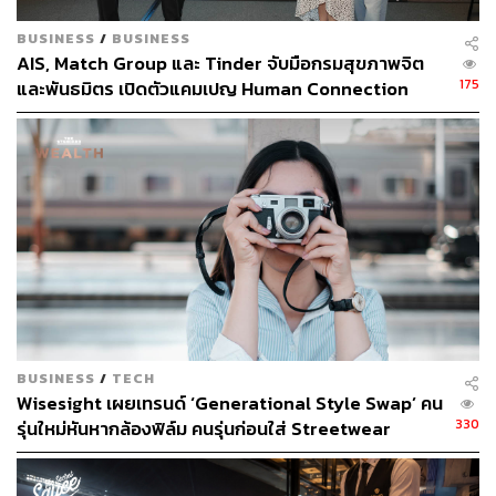
BUSINESS
/
BUSINESS
AIS, Match Group และ Tinder จับมือกรมสุขภาพจิต
175
และพันธมิตร เปิดตัวแคมเปญ Human Connection
รับมือปัญหาภาวะโดดเดี่ยวในไทย
BUSINESS
/
TECH
Wisesight เผยเทรนด์ ‘Generational Style Swap’ คน
330
รุ่นใหม่หันหากล้องฟิล์ม คนรุ่นก่อนใส่ Streetwear
สะท้อนอายุไม่ใช่ตัวกำหนดรสนิยม