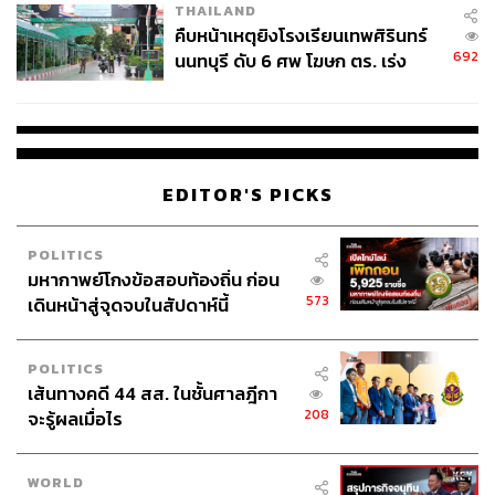
THAILAND
คืบหน้าเหตุยิงโรงเรียนเทพศิรินทร์
692
นนทบุรี ดับ 6 ศพ โฆษก ตร. เร่ง
สอบปมขโมยปืนปู่ก่อเหตุ
EDITOR'S PICKS
POLITICS
มหากาพย์โกงข้อสอบท้องถิ่น ก่อน
573
เดินหน้าสู่จุดจบในสัปดาห์นี้
POLITICS
เส้นทางคดี 44 สส. ในชั้นศาลฎีกา
208
จะรู้ผลเมื่อไร
WORLD