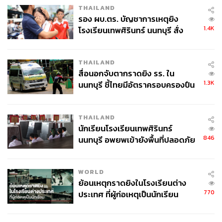
THAILAND
รอง ผบ.ตร. บัญชาการเหตุยิง
1.4K
โรงเรียนเทพศิรินทร์ นนทบุรี สั่ง
ค้นหา 2 รอบยืนยันไร้คนติดค้าง พบ
ศพปู่-ย่าที่บ้านพักผู้ก่อเหตุ
THAILAND
สื่อนอกจับตากราดยิง รร. ใน
1.3K
นนทบุรี ชี้ไทยมีอัตราครอบครองปืน
สูงในระดับต้นของภูมิภาค
THAILAND
นักเรียนโรงเรียนเทพศิรินทร์
846
นนทบุรี อพยพเข้ายังพื้นที่ปลอดภัย
ชั่วคราว หลังเหตุใช้อาวุธปืนภายใน
โรงเรียนคลี่คลาย
WORLD
ย้อนเหตุกราดยิงในโรงเรียนต่าง
770
ประเทศ ที่ผู้ก่อเหตุเป็นนักเรียน