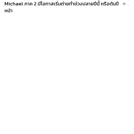
Michael ภาค 2 มีโอกาสเริ่มถ่ายทำช่วงปลายปีนี้ หรือต้นปี
...
หน้า
News
Wealth
Pop
Podcast
Video
Now
Opinion
Careers
Events
Privacy
About
Contact
Policy
FOR
ADVERTISING
MEMBERSHIP