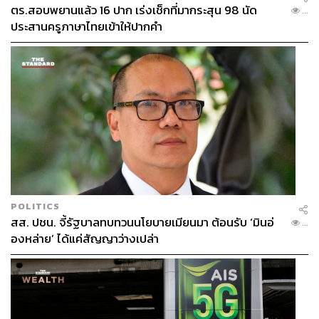
ตร.สอบพยานแล้ว 16 ปาก เร่งเช็กที่มากระสุน 98 นัด
...
ประสานครูภาษาไทยเข้าให้ปากคำ
POLITICS
สส. ปชน. จี้รัฐบาลทบทวนนโยบายเมียนมา ต้อนรับ ‘มินอ่
...
องหล่าย’ ได้แค่สัญญาว่างเปล่า