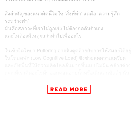
สิ่งสำคัญของแนวคิดนี้ไม่ใช่ ‘สิ่งที่ทำ’ แต่คือ ‘ความรู้สึก
ระหว่างทำ’
มันคือสภาวะที่เราไม่ถูกเร่ง ไม่ต้องกดดันตัวเอง
และไม่ต้องมีเหตุผลว่าทำไปเพื่ออะไร
ในเชิงจิตวิทยา Puttering อาจฟังดูคล้ายกับการให้สมองได้อยู่
ในโหมดพัก (Low Cognitive Load) ซึ่งช่วย
ลดความเครียด
และเปิดพื้นที่ให้ความคิดไหลลื่นมากขึ้นแบบไม่ฝืน คล้ายช่วง
เวลาที่เราคิดอะไรดีๆ ออกตอนอาบน้ำหรือเดินเล่นชิลล์ๆ นั่น
แหละ
READ MORE
นอกจากนี้มันยังเป็นเหมือนการต่อต้านวัฒนธรรม Hustle
เล็กๆ ด้วยนะ
เพราะแทนที่จะถามว่า “วันนี้เราทำอะไรสำเร็จบ้าง?”
แนวคิดนี้จึงเหมาะกับคนที่เคยยุ่งตลอดเวลา
ลองปรับให้เป็นพื้นที่เล็กๆ ของตัวเอง เพื่อฝึกการทำอะไร
สบายๆ บ้าง