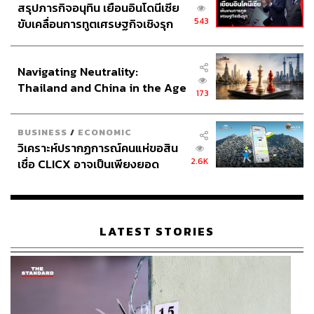
สรุปภารกิจอนุทิน เยือนอินโดนีเซีย
543
ขับเคลื่อนการทูตเศรษฐกิจเชิงรุก
ประกาศหุ้นส่วนยุทธศาสตร์ไทย –
อินโดนีเซีย
Navigating Neutrality:
Thailand and China in the Age
173
of a New Global Order
BUSINESS
/
ECONOMIC
วิเคราะห์ปรากฏการณ์คนแห่ขอสิน
2.6K
เชื่อ CLICX อาจเป็นเพียงยอด
ภูเขาน้ำแข็ง ของปัญหาหนี้ครัว
เรือนไทยที่ถูกซุกไว้
LATEST STORIES