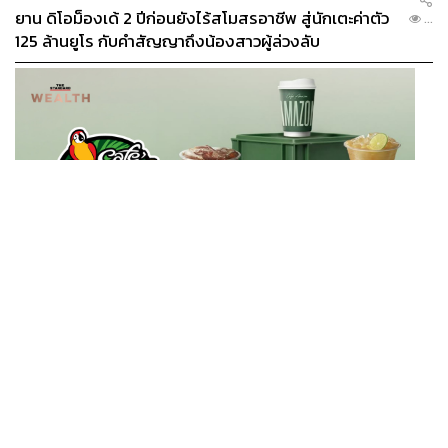
สยามพารากอน, เอ็มสเฟียร์, เอ็มควอเทียร์, เอ็มโพเรียม, ซอย
ยาน ดิโอม็องเด้ 2 ปีก่อนยังไร้สโมสรอาชีพ สู่นักเตะค่าตัว
...
เอกมัย 6 และซอยสุขุมวิท 50 (สามารถสั่งเดลิเวอรีได้)
125 ล้านยูโร กับคำสัญญาถึงน้องสาวผู้ล่วงลับ
Carrots: The Vegan Bistro
BUSINESS
/
BUSINESS
ยอดขายครึ่งปีแรก Cafe Amazon โตทะลุสถิติ 117 ล้าน
...
แก้ว หนุนธุรกิจไลฟ์สไตล์ OR โตต่อเนื่อง