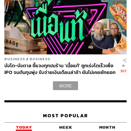
สายน้ำผักผลไม้สกัดเย็นต้องมาที่นี่ อีกทั้งร้านยังพ่วงเมนู
BUSINESS
/
BUSINESS
อาหารและขนมมาให้สั่งได้พร้อมๆ กันด้วย โดยคาเฟ่นี้เปิดอยู่
บังโต-บังตาล ชี้แจงทุกปมร้าน ‘เนื้อแท้’ ถูกเร่งโตเร็วเพื่อ
307
ในย่านสุขุมวิท เน้นใช้ผักผลไม้ออร์แกนิกที่อุดหนุนจาก
IPO จนต้นทุนพุ่ง รับจ่ายเงินเดือนล่าช้า ยันไม่เคยยักยอก
เงินประกันสังคม
เกษตรกรมาเปลี่ยนเป็นเมนูต่างๆ ให้พวกเราได้เติมสาร
อาหาร และนอกจากน้ำผักผลไม้สกัดเย็นที่มีให้เลือกมากกว่า
MORE
30 เมนู (ราคา 180-290 บาท) ก็ยังมีเมนูคาเฟ่ต่างๆ เช่น สลัช
ชี่ สมูทตี้โบวล์ สลัด ชา กาแฟ และเมนูอาหารสำหรับคนหิว
ด้วย
MOST POPULAR
📍
VEGGIOLOGY : Cold pressed juice & more
OPEN:
เปิดทุกวัน เวลา 08.00-18.00 น.
TODAY
WEEK
MONTH