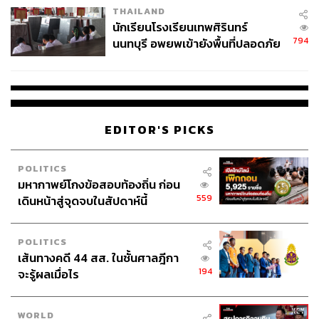
THAILAND
จ่ายหนี้-แอบระบุแบรนด์
นักเรียนโรงเรียนเทพศิรินทร์
794
นนทบุรี อพยพเข้ายังพื้นที่ปลอดภัย
ชั่วคราว หลังเหตุใช้อาวุธปืนภายใน
โรงเรียนคลี่คลาย
EDITOR'S PICKS
ที่นี่โดดเด่นทั้งเมนูอาหารและของหวาน ส่วนใหญ่เป็นอาหาร
ไทยและต่างชาติที่พวกเรารู้จัก เช่น สเต๊ก มักกะโรนีชีส ข้าว
POLITICS
ซอย, บะหมี่ เฟรนช์ฟรายส์ สมูทตี้ โดยราคาอาหารเริ่มต้นที่
มหากาพย์โกงข้อสอบท้องถิ่น ก่อน
ประมาณ 200 บาท
559
เดินหน้าสู่จุดจบในสัปดาห์นี้
📍
Veganerie Concept
POLITICS
OPEN:
เปิดทุกวัน เวลา 11.00-22.00 น.
เส้นทางคดี 44 สส. ในชั้นศาลฎีกา
ADDRESS:
มีทั้งหมด 7 สาขา ได้แก่ สยามพารากอน, สีลม,
194
จะรู้ผลเมื่อไร
ลาซาล, วงเวียนใหญ่, นานา, พร้อมพงษ์ และสนามบิน
สุวรรณภูมิ
WORLD