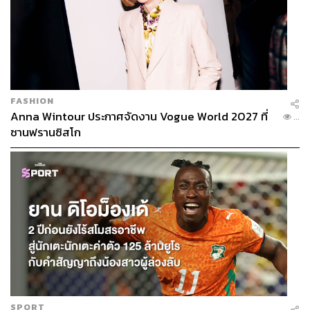
FASHION
Anna Wintour ประกาศจัดงาน Vogue World 2027 ที่
...
ซานฟรานซิสโก
ร้านน้ำผักผลไม้สกัดเย็นที่ตอนนี้มีพิกัดอยู่ทั่วกรุงเทพฯ ให้เรา
ทั้งกดสั่งเดลิเวอรีหรือเดินไปเลือกผักเพื่อปั่นเป็นเมนูสมูทตี้เอง
ก็ได้ โดยสิ่งที่ทำให้หลายคนชอบ PAAK ก็คือร้านใช้เมนูสลัด
จริงๆ มาเป็นแรงบันดาลใจในการคิดเมนู อย่างเช่น Hail
Caesar (220 บาท) สมูทตี้ที่ดื่มแล้วเหมือนกินซีซาร์สลัด หรือ
หากใครอยากลองครีเอตเครื่องดื่มสูตรเฉพาะของตัวเองก็
ทำได้เช่นกัน โดยราคาเริ่มต้นที่ 150 บาท
📍
PAAK
OPEN:
เปิดทุกวัน เวลา 08.00-23.00 น.
ADDRESS:
มี 7 สาขา ได้แก่ THE COMMONS ศาลาแดง,
SPORT