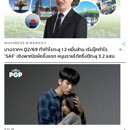
BUSINESS
/
MARKET
ร้านอาหารเพื่อสุขภาพจากประเทศสิงคโปร์ที่มาส่งต่อรสชาติ
บางจากฯ Q2/69 ทำกำไรทะลุ 1.2 หมื่นล้าน เริ่มบุ๊กกำไร
...
สนุกๆ ให้ชาวกรุงเทพฯ อยู่ในย่านสาทร ที่นี่จะเน้นเมนูโบวล์
‘SAF’ เชิงพาณิชย์ครั้งแรก หนุนรายได้ครึ่งปีทะลุ 3.2 แสน
เป็นหลัก โดยมีให้เลือกทั้งเมนูที่ร้านจัดมาให้แล้ว หรือใครจะ
ล้าน
เลือกวัตถุดิบสร้างเมนูของตัวเองก็ได้เช่นกัน (Build your own
bowl) เพราะร้านมีวัตถุดิบให้เลือกหลากหลาย ทั้ง
คาร์โบไฮเดรต โปรตีน และพืชผักต่างๆ ที่รับรองว่าแวะมาที่นี่
จะได้กินสารอาหารครบทุกหมู่ นอกจากนี้ยังมีเมนูจำพวก
แซนด์วิช สมูทตี้ หรือของหวานที่ดีต่อสุขภาพขึ้นมาหน่อย
ด้วย สำหรับราคาอาหารเริ่มต้นที่ประมาณ 280 บาท
📍
Pimp My Salad
OPEN:
เปิดทุกวัน เวลา 08.00-22.00 น.
FILM