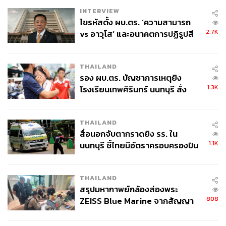
ADDRESS:
ซอยสุขุมวิท 41
INTERVIEW
ไขรหัสตั้ง ผบ.ตร. ‘ความสามารถ
2.7K
vs อาวุโส’ และอนาคตการปฏิรูปสี
กากี กับ พล.ต.อ. เอก อังสนานนท์
THAILAND
Veganerie Concept
รอง ผบ.ตร. บัญชาการเหตุยิง
1.3K
โรงเรียนเทพศิรินทร์ นนทบุรี สั่ง
ค้นหา 2 รอบยืนยันไร้คนติดค้าง พบ
ศพปู่-ย่าที่บ้านพักผู้ก่อเหตุ
THAILAND
สื่อนอกจับตากราดยิง รร. ใน
1.1K
นนทบุรี ชี้ไทยมีอัตราครอบครองปืน
สูงในระดับต้นของภูมิภาค
THAILAND
สรุปมหากาพย์กล้องส่องพระ
808
ZEISS Blue Marine จากสัญญา
ผลิต 8.3 ล้าน สู่ข้อพิพาท ‘มา
เวลล์ฯ’ ฟ้อง ‘โทน บางแค’ ผิดนัด