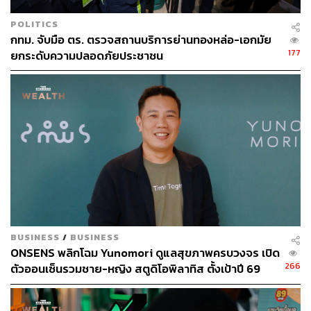
และเพลินจิต
POLITICS
กทม. จับมือ ตร. ตรวจสถานบริการย่านทองหล่อ-เอกมัย
177
ยกระดับความปลอดภัยประชาชน
Veggiology
BUSINESS
/
BUSINESS
ONSENS พลิกโฉม Yunomori ดูแลสุขภาพครบวงจร เปิด
266
ตัวออนเซ็นรวมชาย-หญิง สตูดิโอพิลาทิส ตั้งเป้าปี 69
รายได้-กำไรโต 10-15%