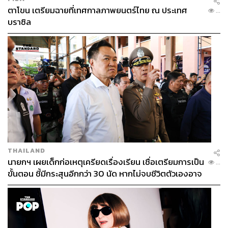
ADDRESS:
ซอยสาทร 8
ตาโขน เตรียมฉายที่เทศกาลภาพยนตร์ไทย ณ ประเทศ
...
บราซิล
PAAK
THAILAND
นายกฯ เผยเด็กก่อเหตุเครียดเรื่องเรียน เชื่อเตรียมการเป็น
...
ขั้นตอน ชี้มีกระสุนอีกกว่า 30 นัด หากไม่จบชีวิตตัวเองอาจ
สูญเสียเพิ่ม