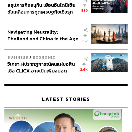
สรุปภารกิจอนุทิน เยือนอินโดนีเซีย
539
ขับเคลื่อนการทูตเศรษฐกิจเชิงรุก
ประกาศหุ้นส่วนยุทธศาสตร์ไทย –
อินโดนีเซีย
Pimp My Salad
Navigating Neutrality:
Thailand and China in the Age
167
of a New Global Order
BUSINESS
/
ECONOMIC
วิเคราะห์ปรากฏการณ์คนแห่ขอสิน
2.6K
เชื่อ CLICX อาจเป็นเพียงยอด
ภูเขาน้ำแข็ง ของปัญหาหนี้ครัว
เรือนไทยที่ถูกซุกไว้
LATEST STORIES