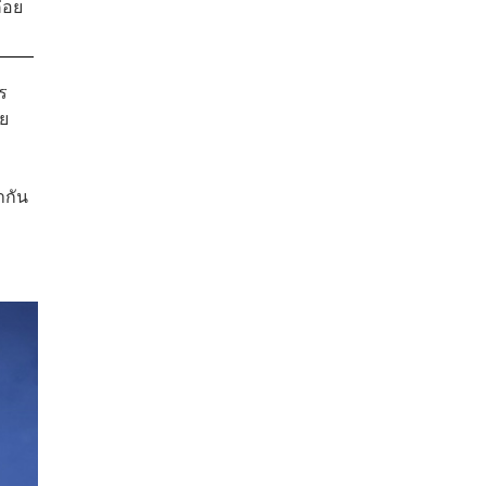
่อย
ร
อย
ำกัน