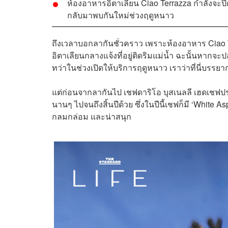
ห้องอาหารอิตาเลียน Ciao Terrazza กำลังจะปิ
กลับมาพบกันใหม่ช่วงฤดูหนาว
ถึงเวลาบอกลากันชั่วคราว เพราะห้องอาหาร Ciao Te
อิตาเลียนกลางแจ้งที่อยู่ติดริมแม่น้ำ ฉะนั้นหาก
ทว่าในช่วงเปิดให้บริการฤดูหนาว เราว่าที่นี่บรร
แต่ก่อนจากลากันไป เชฟดาริโอ บุสเนลลี เฮดเชฟปร
นานๆ ไปจนถึงสิ้นปีด้วย ซึ่งในปีนี้เชฟก็มี ‘White A
กลมกล่อม และน่าสนุก