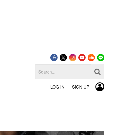
LOG IN
SIGN UP