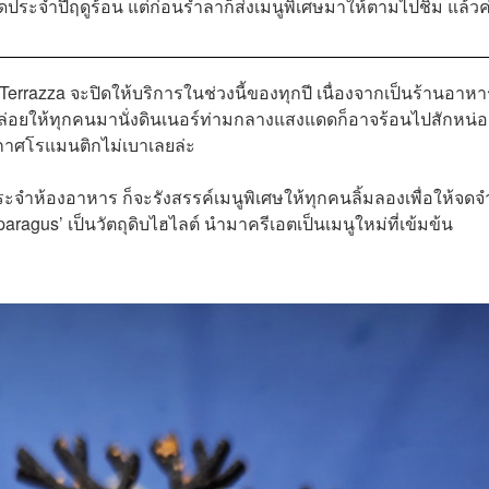
ดประจำปีฤดูร้อน แต่ก่อนร่ำลาก็ส่งเมนูพิเศษมาให้ตามไปชิม แล้วค
rrazza จะปิดให้บริการในช่วงนี้ของทุกปี เนื่องจากเป็นร้านอาหา
จะปล่อยให้ทุกคนมานั่งดินเนอร์ท่ามกลางแสงแดดก็อาจร้อนไปสักหน่
ยากาศโรแมนติกไม่เบาเลยล่ะ
ะจำห้องอาหาร ก็จะรังสรรค์เมนูพิเศษให้ทุกคนลิ้มลองเพื่อให้จดจ
sparagus’ เป็นวัตถุดิบไฮไลต์ นำมาครีเอตเป็นเมนูใหม่ที่เข้มข้น