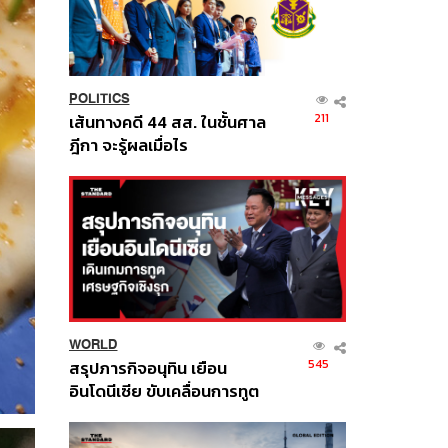
POLITICS
211
เส้นทางคดี 44 สส. ในชั้นศาล
ฎีกา จะรู้ผลเมื่อไร
WORLD
545
สรุปภารกิจอนุทิน เยือน
อินโดนีเซีย ขับเคลื่อนการทูต
เศรษฐกิจเชิงรุก ประกาศหุ้น
ส่วนยุทธศาสตร์ไทย –