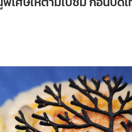
นูพิเศษให้ตามไปชิม ก่อนปิด