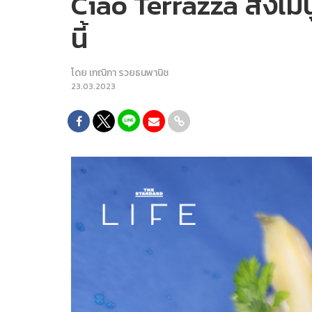
Ciao Terrazza ส่งเม
นี้
โดย
เกณิกา รวยธนพานิช
23.03.2023