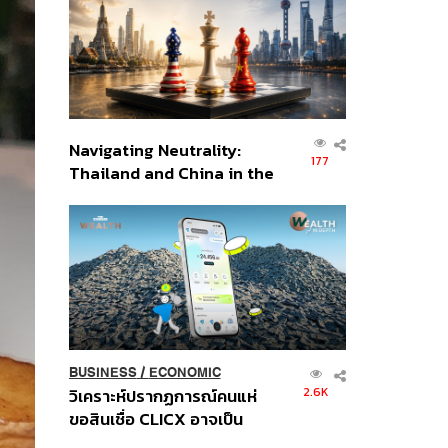
อินโดนีเซีย
Navigating Neutrality:
177
Thailand and China in the
Age of a New Global
Order
BUSINESS
/
ECONOMIC
2.6K
วิเคราะห์ปรากฏการณ์คนแห่
ขอสินเชื่อ CLICX อาจเป็น
เพียงยอดภูเขาน้ำแข็ง ของ