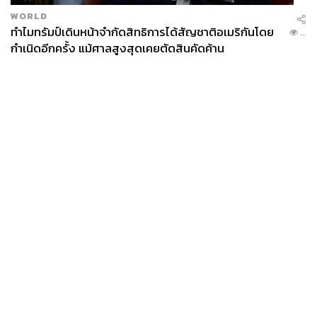
WORLD
ทำไมทรัมป์เดินหน้าจำกัดสิทธิการได้สัญชาติอเมริกันโดย
...
กำเนิดอีกครั้ง แม้ศาลสูงสุดเคยตัดสินคัดค้าน
News
Wealth
Pop
Podcast
Video
Now
Opinion
Careers
Events
Privacy
About
Contact
Policy
FOR
ADVERTISING
MEMBERSHIP