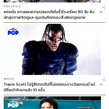
POLITICS
ยศชนัน เคาะแผนความปลอดภัยในรั้วโรงเรียน 90 วัน ส่ง
...
นักสุขภาพจิตดูแล-คุมเข้มคัดกรองสิ่งผิดกฎหมาย
MUSIC
Travis Scott ไม่รู้สึกกดดันที่ไม่เคยชนะรางวัลแกรมมี่ แม้
...
มีชื่อเข้าชิงมาแล้ว 10 ครั้ง