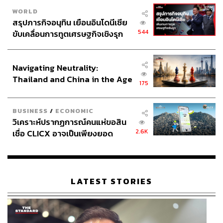
WORLD
สรุปภารกิจอนุทิน เยือนอินโดนีเซีย
544
ขับเคลื่อนการทูตเศรษฐกิจเชิงรุก
ประกาศหุ้นส่วนยุทธศาสตร์ไทย –
อินโดนีเซีย
Navigating Neutrality:
Thailand and China in the Age
175
of a New Global Order
BUSINESS
/
ECONOMIC
วิเคราะห์ปรากฏการณ์คนแห่ขอสิน
2.6K
เชื่อ CLICX อาจเป็นเพียงยอด
ภูเขาน้ำแข็ง ของปัญหาหนี้ครัว
เรือนไทยที่ถูกซุกไว้
LATEST STORIES