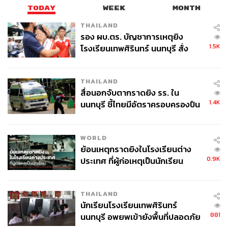
TODAY
WEEK
MONTH
THAILAND
รอง ผบ.ตร. บัญชาการเหตุยิง
1.5K
โรงเรียนเทพศิรินทร์ นนทบุรี สั่ง
ค้นหา 2 รอบยืนยันไร้คนติดค้าง พบ
ศพปู่-ย่าที่บ้านพักผู้ก่อเหตุ
THAILAND
สื่อนอกจับตากราดยิง รร. ใน
1.4K
นนทบุรี ชี้ไทยมีอัตราครอบครองปืน
สูงในระดับต้นของภูมิภาค
WORLD
ย้อนเหตุกราดยิงในโรงเรียนต่าง
0.9K
ประเทศ ที่ผู้ก่อเหตุเป็นนักเรียน
THAILAND
นักเรียนโรงเรียนเทพศิรินทร์
881
นนทบุรี อพยพเข้ายังพื้นที่ปลอดภัย