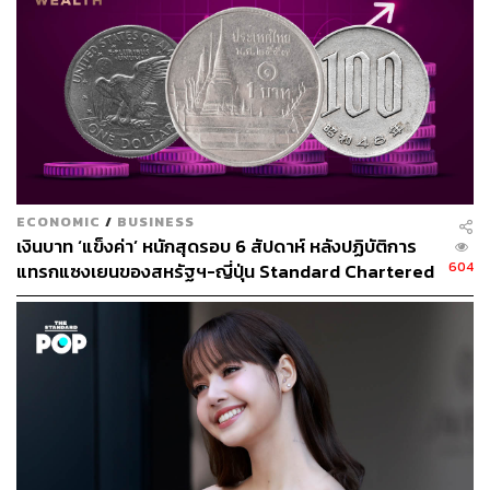
ภาวะเงินเฟ้อและแรงกดดันทางการคลังทำให้ราคาสินค้า
ปรับตัวสูงขึ้นอย่างหลีกเลี่ยงไม่ได้
อ้างอิง:
www.straitstimes.com/life/travel/japan-s-popular-jr-pa
sses-for-tourists-set-to-cost-more-from-october
www.havehalalwilltravel.com/japan-jr-pass-price-incr
ease-worth-it
ECONOMIC
/
BUSINESS
เงินบาท ‘แข็งค่า’ หนักสุดรอบ 6 สัปดาห์ หลังปฏิบัติการ
604
แทรกแซงเยนของสหรัฐฯ-ญี่ปุ่น Standard Chartered
สามารถติดตาม THE STANDARD WEALTH
เปิดเป้าสิ้นปีนี้จ่อแข็งต่อแตะ 32.50 บาทต่อดอลลาร์
ผ่านแอปพลิเคชันต่างๆ ที่คุณสะดวกหรือใช้งานอยู่แล้วได้เลย
TAGS:
Japan Railways Group
Japan
นักท่องเที่ยว
การท่องเที่ยวญี่ปุ่น
ญี่ปุ่น
JR Pass