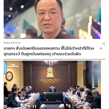
POLITICS
นายกฯ สั่งเข้มพกปืนนอกเคหสถาน ชี้ไม่ใช่เจ้าหน้าที่มีโทษ
...
อุกฉกรรจ์ ปืนถูกขโมยก่อเหตุ เจ้าของร่วมรับผิด