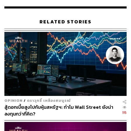
เดินทางให้ครอบคลุมเมืองที่ห่างไกลหลายแห่งในการเดิน
ทางครั้งเดียว
ปัจจุบัน หากต้องการเดินทางจากโตเกียวไปยังโอซาก้าด้วย
RELATED STORIES
ชินคันเซนจะต้องเสียค่าใช้จ่ายประมาณ 29,000 เยน ขณะที่
ตั๋วไป-กลับปกติจากโตเกียวไปเกียวโตแบบจองที่นั่งมีราคา
ประมาณ 28,340 เยน ซึ่งยังถูกกว่า 29,650 เยนสำหรับ JR
Pass แบบ 7 วัน
นักเดินทางคนอื่นๆ กล่าวว่า JR Pass ไม่น่าจะให้ความคุ้มค่า
มากนักหลังจากราคาใหม่มีผลอย่างเป็นทางการ และเป็นที่
น่าสังเกตว่าบัตรประจำภูมิภาคอาจเป็นทางเลือกที่คุ้มค่ากว่า
Soong Cun Kang วัย 35 ปี กล่าวว่า เขาจะพิจารณาใช้บัตรนี้
เฉพาะในกรณีที่เขาวางแผนจะไปเที่ยวหลายเมืองในญี่ปุ่น
OPINION
/
ตราวุทธิ์ เหลืองสมบูรณ์
เนื่องจากเที่ยวบินภายในประเทศอาจเป็นทางเลือกที่ประหยัด
สู้ดอกเบี้ยสูงไปกับหุ้นสหรัฐฯ: ทำไม Wall Street ยังน่า
กว่าหากไปแค่ 1-2 เมือง
115
ลงทุนกว่าที่คิด?
ขณะที่ชาวสิงคโปร์ที่เคยเดินทางไปญี่ปุ่นทุกๆ 2 ปี เข้าใจดีว่า