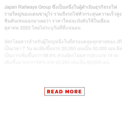
Japan Railways Group ซึ่งเป็นหนึ่งในผู้ดำเนินธุรกิจรถไฟ
รายใหญ่ของแดนซามูไร รวมถึงรถไฟหัวกระสุนความเร็วสูง
ชินคันเซน
ออกมาเผยว่า ราคาใหม่จะบังคับใช้ในเดือน
ตุลาคม 2023 โดยไม่ระบุวันที่ที่แน่นอน
บัตรโดยสารสำหรับผู้ใหญ่หนึ่งใบที่ครอบคลุมทุกสายของ JR
เป็นเวลา 7 วัน จะเพิ่มขึ้นจาก 20,350 เยนเป็น 50,000 เยน คิด
เป็นการเพิ่มขึ้นกว่า 68.6% ส่วนบัตรโดยสารประเภท 14 จะ
เพิ่มขึ้นมากกว่า 69% จาก 47,250 เยนเป็น 80,000 เยน
ข่าวที่เกี่ยวข้อง:
READ MORE
จากบริษัทอเมริกันพลิกผันสู่บริษัทญี่ปุ่น: ชีวิตล้มลุกของ
อาณาจักร 7-Eleven และบทเรียนวิชาการจัดการจาก
‘มาซาโตชิ อิโตะ’
ราคาห้องพักและโรงแรมใน ญี่ปุ่น พุ่งขึ้นแล้ว 10-20%