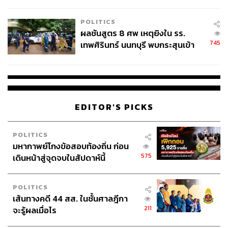
ชั่วคราว หลังเหตุใช้อาวุธปืนภายใน
โรงเรียนคลี่คลาย
POLITICS
ผลชันสูตร 8 ศพ เหตุยิงใน รร.
745
เทพศิรินทร์ นนทบุรี พบกระสุนเข้า
จุดสำคัญ ‘ศีรษะ-หน้าอก’ ครูถูกยิง
4 นัด จากระยะไกล
EDITOR'S PICKS
POLITICS
มหากาพย์โกงข้อสอบท้องถิ่น ก่อน
575
เดินหน้าสู่จุดจบในสัปดาห์นี้
POLITICS
เส้นทางคดี 44 สส. ในชั้นศาลฎีกา
211
จะรู้ผลเมื่อไร