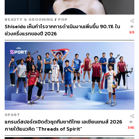
BEAUTY & GROOMING
/
POP
Shiseido เห็นกำไรจากการดำเนินงานเพิ่มขึ้น 90.1% ใน
69
ช่วงครึ่งแรกของปี 2026
785
ABOUT THE AUTHOR
ถนัดกิจ จันกิเสน
Content Creator ประจำกองบรรณาธิการ
THE STANDARD WEALTH ผู้เสพติดโลก
ธุรกิจ การตลาด เทคโนโลยี และชอบสำรวจ
โลกออฟไลน์และออนไลน์มาถอดรหัสความ
เคลื่อนไหวให้เป็นเรื่องเข้าใจง่าย สนุก และได้
ไอเดียใหม่ๆ
SPORT
แกรนด์สปอร์ตเปิดตัวชุดทีมชาติไทย เอเชียนเกมส์ 2026
346
ภายใต้แนวคิด “Threads of Spirit”