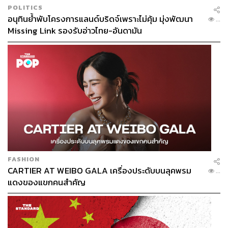
POLITICS
อนุทินย้ำพับโครงการแลนด์บริดจ์เพราะไม่คุ้ม มุ่งพัฒนา
...
Missing Link รองรับอ่าวไทย-อันดามัน
PODCAST – THE SOUND OF SINGTO
เสพสุขทางหูกันให้สุขสมแบบ Multiple Eargasms กับ
สิงโต นำโชค ศิลปินที่นิยามตัวเองว่าเป็นคน ‘โชคดี’ ที่ตอนนี้
เขากลับมากับซิงเกิลใหม่จากสตูดิโออัลบั้มชุดที่ 3
Just Have
Fun with It
FASHION
CARTIER AT WEIBO GALA เครื่องประดับบนลุคพรม
...
แดงของแขกคนสำคัญ