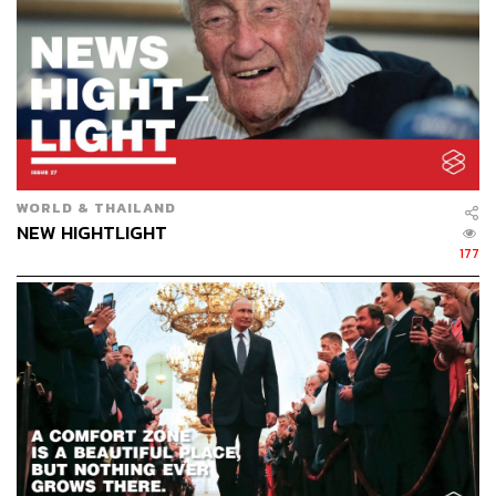
WORLD & THAILAND
NEW HIGHTLIGHT
IN HISTORY
177
92 ปีที่แล้ว แคเธอรีน เฮปเบิร์น ได้เริ่มเปล่งแสงเล็กๆ เป็น
ครั้งแรกในละครบรอดเวย์เรื่อง
Night Hostess
แม้บทบาทที่
ได้รับในวันนั้นจะไม่ใช่บทบาทสำคัญ แต่มันก็กระตุ้นให้แค
เธอรีนเดินตามความฝันด้านการแสดงอย่างจริงจัง และทำให้
เธอกลายเป็นหนึ่งในนักแสดงเจ้าบทบาทที่โลกไม่อาจลืม