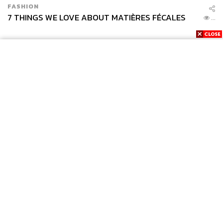
FASHION
7 THINGS WE LOVE ABOUT MATIÈRES FÉCALES
...
News
Wealth
Pop
Podcast
Video
Now
Opinion
Careers
Events
Privacy
About
Contact
Policy
TAGS:
TheStandardMagazine
Issue Preview
FOR
ADVERTISING
MEMBERSHIP