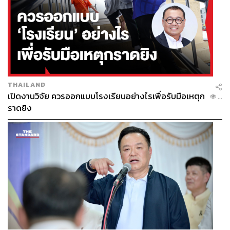
CULTURE – TV & RADIO
Netflix ผู้ให้บริการวิดีโอสตรีมมิงรายใหญ่ของโลกรุก
THAILAND
ตลาดแอนิเมชันญี่ปุ่นอย่างจริงจัง ประกาศสร้างแอนิเมะใหม่
เปิดงานวิจัย ควรออกแบบโรงเรียนอย่างไรเพื่อรับมือเหตุก
...
ที่จะฉายบน Netflix ในปี 2018 รวมกว่า 13 เรื่อง ทั้งที่มีข่าวว่า
ราดยิง
แอนิเมะญี่ปุ่นกำลังอยู่ในภาวะขาลง เหตุใด Netflix จึงยังเลือก
กระโจนสู่สมรภูมินี้ THE STANDARD หาคำตอบมาให้แล้ว