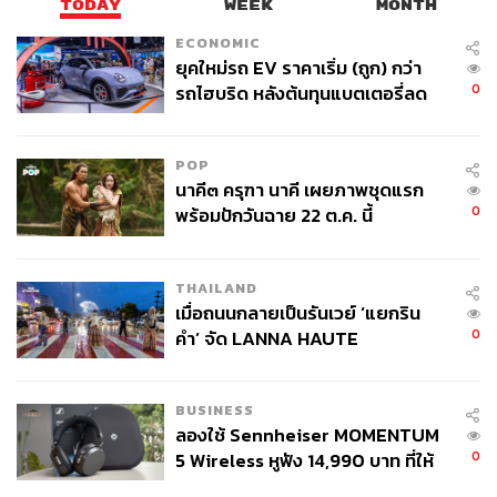
TODAY
WEEK
MONTH
ECONOMIC
OPINION
ยุคใหม่รถ EV ราคาเริ่ม (ถูก) กว่า
พื้นที่นำเสนอความคิดเห็น เรื่องราวสนุกๆ ของนักเขียนรับ
0
รถไฮบริด หลังต้นทุนแบตเตอรี่ลด
เชิญที่อัดแน่นไปด้วยคุณภาพกว่า 30 คน เราจะคัดสรร
ลง - จีนแห่บุกตลาดเกิดใหม่
บทความของแต่ละท่านมานำเสนอสลับกันไป เพื่อให้คนอ่าน
POP
ได้ต่อยอดความคิดจากสิ่งที่หลากหลายและรอบด้าน
นาคี๓ ครุฑา นาคี เผยภาพชุดแรก
0
พร้อมปักวันฉาย 22 ต.ค. นี้
LIFESTYLE – LIVING ON THE BRIGHT SIDE
จากโกดังเก็บเครื่องพิมพ์เก่า ความคิดสร้างสรรค์ของคน
ได้เปลี่ยนมันให้กลายเป็นพื้นที่ใช้สอยด้านงานไอเดียหลาก
THAILAND
หลายแง่มุม ตั้งแต่แกลเลอรี โคเวิร์กกิ้งสเปซ ห้องสัมมนา
เมื่อถนนกลายเป็นรันเวย์ ‘แยกริน
ตลาดงานดีไซน์ งานดนตรี ร้านอาหาร รวมไปถึงคาเฟ่ พื้นที่
0
คำ’ จัด LANNA HAUTE
สร้างสรรค์นี้กำลังเป็นที่รู้จักในนาม YELO House ชื่อสั้นๆ
COUTURE กลางสายฝน
แต่เปี่ยมความหมาย ‘You ever live once’
BUSINESS
ลองใช้ Sennheiser MOMENTUM
0
5 Wireless หูฟัง 14,990 บาท ที่ให้
ผู้ใช้ถอดเปลี่ยนแบตเองได้ ก่อนกฎ