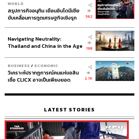
WORLD
แต่แล้วกลางเดือนสิงหาคมที่ผ่านมา ก็มีข่าวว่าเทย์เลอร์ชนะ
สรุปภารกิจอนุทิน เยือนอินโดนีเซีย
คดีล่วงละเมิดทางเพศและได้รับค่าเสียหาย 1 เหรียญสหรัฐฯ
562
ขับเคลื่อนการทูตเศรษฐกิจเชิงรุก
ถัดมาไม่กี่วันเจ้าหล่อนก็ล้างโซเชียลมีเดียของตัวเองทุก
ประกาศหุ้นส่วนยุทธศาสตร์ไทย –
แพลตฟอร์ม รวมถึงเว็บไซต์ของตัวเองด้วย เทย์เลอร์ สวิฟต์
อินโดนีเซีย
ไม่ได้เป็นแค่นักร้อง-นักแต่งเพลงเปี่ยมความสามารถ แต่ยัง
Navigating Neutrality:
เป็นนักการตลาดมือหนึ่งของวงการ ด้วยการเดินเกมอย่างมี
Thailand and China in the Age
198
ชั้นเชิงของศิลปินสาววัยเพียง 27 ปีคนนี้ สามารถสั่นสะเทือน
of a New Global Order
อุตสาหกรรมดนตรีได้อย่างแสบสันต์ THE STANDARD
รวบรวมกระบวนท่าอันน่าจดจำของเจ้าหล่อนที่ไม่ได้มีดีแต่
BUSINESS
/
ECONOMIC
วิเคราะห์ปรากฏการณ์คนแห่ขอสิน
งานดนตรีมาฝากกัน
2.7K
เชื่อ CLICX อาจเป็นเพียงยอด
ภูเขาน้ำแข็ง ของปัญหาหนี้ครัว
เรือนไทยที่ถูกซุกไว้
LATEST STORIES