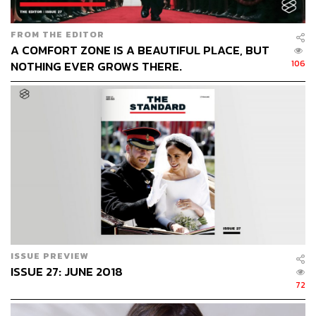
FROM THE EDITOR
A COMFORT ZONE IS A BEAUTIFUL PLACE, BUT
106
NOTHING EVER GROWS THERE.
COVER STORY
‘INTO THE STREAMING AGE’
สตรีมมิงกำลังเป็นกระแสที่ถาโถมและสร้างการ
เปลี่ยนแปลงครั้งใหญ่ให้กับวัฒนธรรมการเสพความบันเทิง
ในยุคปัจจุบัน THE STANDARD ฉบับนี้จะพาผู้อ่านเข้าสู่โลก
แห่งสตรีมมิง ไม่เพียงสำรวจผู้ให้บริการในเมืองไทยเท่านั้น
ISSUE PREVIEW
ISSUE 27: JUNE 2018
แต่จะพาไปฟังนานาทัศนะของผู้คนในวงการดนตรีและธุรกิจ
72
ภาพยนตร์ ที่ต่างได้รับผลกระทบจากการซ้อนทับระหว่างโลก
ออนไลน์และโลกทางกายภาพอย่างไม่อาจหลีกเลี่ยงได้อีกต่อ