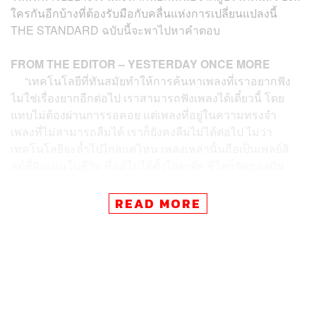
ใครกันอีกบ้างที่ต้องรับมือกับคลื่นแห่งการเปลี่ยนแปลงนี้
THE STANDARD ฉบับนี้จะพาไปหาคำตอบ
FROM THE EDITOR – YESTERDAY ONCE MORE
“เทคโนโลยีที่ทันสมัยทำให้การค้นหาเพลงที่เราอยากฟัง
ไม่ใช่เรื่องยากอีกต่อไป เราสามารถฟังเพลงได้เดี๋ยวนี้ โดย
แทบไม่ต้องผ่านการรอคอย แต่เพลงที่อยู่ในความทรงจำ
เพลงที่ไม่สามารถลืมได้ เราก็ยังคงลืมไม่ได้ต่อไป ไม่ว่า
เทคโนโลยีจะล้ำไปไกลแค่ไหน เพลงเหล่านั้นถือเป็นเพลย์ลิ
สต์ที่ฝังแน่นในชีวิต ที่แม้ไม่ได้ตั้งใจจะจัด ชีวิตก็จัดของมัน
เอง” – วิไลรัตน์ เอมเอี่ยม
READ MORE