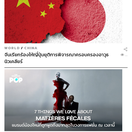
VDO
THISABLE FOR THE DISABLED
WORLD
/
CHINA
นลัทพร ไกรฤกษ์ นักข่าวเพื่อคนพิการ ทำงานอย่างขัน
จีนเรียกร้องให้ญี่ปุ่นยุติการพิจารณาครอบครองอาวุธ
...
แข็งบนวีลแชร์ของเธอ เพราะเธอเองก็เป็นโรคกล้ามเนื้ออ่อน
นิวเคลียร์
แรงตั้งแต่กำเนิด ไม่ว่าจะอย่างไร เราทุกคนต่างอยู่บนโลกใบ
เดียวกัน ด้วยวิธีมองโลกเช่นนั้น นลัทพรสร้างสรรค์เรื่องราว
ใดขึ้นมาบ้าง THE STANDARD จะพาไปดู
หยิบนิตยสาร THE STANDARD ได้ที่ร้านกาแฟสตาร์บัคส์
200 สาขาทั่วกรุงเทพฯ และติดตามอ่านบทความเพิ่มเติม
หรือดาวน์โหลดไฟล์ได้ใน
www.thestandard.co/magazine