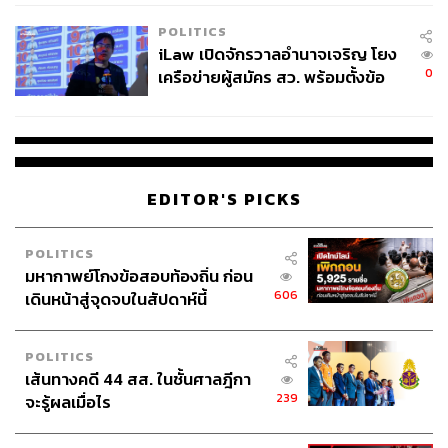
EU บังคับปีหน้า
POLITICS
iLaw เปิดจักรวาลอำนาจเจริญ โยง
0
เครือข่ายผู้สมัคร สว. พร้อมตั้งข้อ
สังเกตลงสมัครตรงคุณสมบัติหรือ
ไม่
EDITOR'S PICKS
POLITICS
มหากาพย์โกงข้อสอบท้องถิ่น ก่อน
606
เดินหน้าสู่จุดจบในสัปดาห์นี้
POLITICS
เส้นทางคดี 44 สส. ในชั้นศาลฎีกา
CULTURE – MUSIC
239
จะรู้ผลเมื่อไร
ตลอดปี 2017 มีข่าวเล็ดลอดเรื่อยมาว่า เทย์เลอร์ สวิฟต์
กำลังซุ่มทำผลงานใหม่ ซึ่งน่าจะปล่อยได้ราวๆ เดือนกันยายน