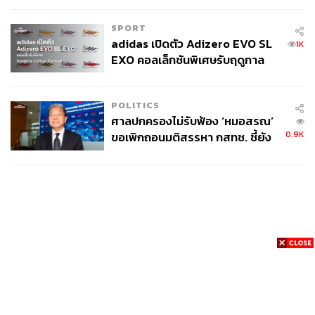
SPORT
adidas เปิดตัว Adizero EVO SL
1K
EXO คอลเล็กชันพิเศษรับฤดูกาล
College Football
POLITICS
ศาลปกครองไม่รับฟ้อง ‘หมอสรณ’
0.9K
ขอเพิกถอนมติสรรหา กสทช. ชี้ยัง
ไม่ใช่ผู้เดือดร้อนเสียหาย
News
Wealth
Pop
Podcast
Video
Now
Opinion
Careers
Events