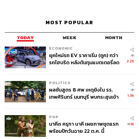
MOST POPULAR
TODAY
WEEK
MONTH
ECONOMIC
ยุคใหม่รถ EV ราคาเริ่ม (ถูก) กว่า
2.2K
รถไฮบริด หลังต้นทุนแบตเตอรี่ลด
ลง - จีนแห่บุกตลาดเกิดใหม่
POLITICS
ผลชันสูตร 8 ศพ เหตุยิงใน รร.
1.3K
เทพศิรินทร์ นนทบุรี พบกระสุนเข้า
จุดสำคัญ ‘ศีรษะ-หน้าอก’ ครูถูกยิง
4 นัด จากระยะไกล
POP
นาคี๓ ครุฑา นาคี เผยภาพชุดแรก
1K
พร้อมปักวันฉาย 22 ต.ค. นี้