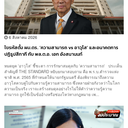
6 สิงหาคม 2026
ไขรหัสตั้ง ผบ.ตร. ‘ความสามารถ vs อาวุโส’ และอนาคตการ
ปฏิรูปสีกากี กับ พล.ต.อ. เอก อังสนานนท์
หมดยุค 'อาวุโส' ชี้ชะตา การรักษาสมดุลกับ 'ความสามารถ' ประเด็น
สำคัญที่ THE STANDARD หยิบยกมาสอบถาม คือ พ.ร.บ.ตำรวจแห่ง
ชาติ พ.ศ. 2565 ที่กำหนดให้นายกรัฐมนตรี ต้องพิจารณาถึงความ
อาวุโสควบคู่ไปกับความรู้ความสามารถ ซึ่งหลายฝ่ายกังวลว่าในโลก
ความเป็นจริง เราจะสร้างสมดุลอย่างไรไม่ให้คำว่าความรู้ความ
สามารถ ถูกใช้เป็นข้ออ้างหรือช่องโหว่ทางกฎหมาย เพ...