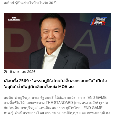
อเล็กซ์ รู้สึกอย่างไรบ้างในวัย 30 ปี...
19 มกราคม 2026
เลือกตั้ง 2569 : “พรรคภูมิใจไทยไม่เล็กลงหรอกครับ” เปิดใจ
‘อนุทิน’ นำทัพสู้ศึกเลือกตั้งหลัง MOA จบ
อนุทิน ชาญวีรกูล นายกรัฐมนตรี ให้สัมภาษณ์รายการ ‘END GAME
เกมที่แพ้ไม่ได้’ เผยแพร่ทาง THE STANDARD (ถามตรง เคลียร์ทุกปม
กับ ‘อนุทิน ชาญวีรกูล’ แคนดิเดตนายกฯ ภูมิใจไทย | END GAME
#147) ดำเนินรายการโดย เอก-ธนกร วงษ์ปัญญา และ ออฟ-พลวุฒิ สง