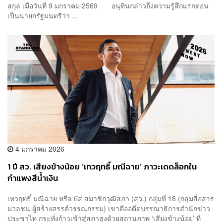
สกุล เมื่อวันที่ 9 มกราคม 2569 อนุทินกล่าวถึงความรู้สึกแรกตอน
เป็นนายกรัฐมนตรีว่า ...
4 มกราคม 2026
1 ปี สว. เสียงข้างน้อย ‘เทวฤทธิ์ มณีฉาย’ ภาวะเดดล็อกใน
กำแพงสีน้ำเงิน
เทวฤทธิ์ มณีฉาย หรือ บัส สมาชิกวุฒิสภา (สว.) กลุ่มที่ 18 (กลุ่มสื่อสาร
มวลชน ผู้สร้างสรรค์วรรณกรรม) เขาคืออดีตบรรณาธิการสำนักข่าว
ประชาไท กระทั่งก้าวเข้าสู่สภาสูงด้วยสถานภาพ ‘เสียงข้างน้อย’ ที่