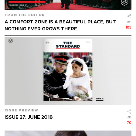
1917
และจัดพิธีมอบรางวัลขึ้นเป็นประจำทุกปี
รางวัลภาพ
ข่าวเล่าเรื่องและ
ภาพข่าวด่วนยอดเยี่ยมเป็น
2
รางวัล
จาก
FROM THE EDITOR
ทั้งหมด
21
รางวัล
ที่มักจะได้รับความสนใจจากผู้คนทั่วโลก
A COMFORT ZONE IS A BEAUTIFUL PLACE, BUT
โดยปีนี้
รางวัลพูลิตเซอร์
สาขาภาพข่าวเล่าเรื่องยอดเยี่ยม
105
NOTHING EVER GROWS THERE.
(Feature Photography)
ตกเป็นของทีมช่างภาพของสำนัก
ข่าว
Reuters
จากภาพถ่ายวิกฤตผู้อพยพชาวโรฮีนจา
อันเกิด
จากเหตุการณ์การละเมิดสิทธิมนุษยชนขั้นร้ายแรงที่สุดใน
รอบปีที่ผ่านมาในเมียนมา
ขณะที่รางวัล
พูลิตเซอร์
สาขา
ภาพข่าวด่วนยอดเยี่ยม
(Breaking News Photography)
ได้แก่
ภาพรถยนต์กำลังพุ่งชนกลุ่มผู้เห็นต่างในเหตุการณ์นรกบนดิน
ที่เมืองชาร์ลอตส์วิลล์
ในรัฐเวอร์จิเนีย
เหตุการณ์ความรุนแรง
ที่สะท้อนถึงปัญหาการเหยียดและต่อต้าน
‘
ความเป็นอื่น
’
ที่ฝัง
รากลึกในสังคมอเมริกัน
ผลงานของ
ไรอัน
เคลลี
จากสำนัก
ข่าว
The Daily Progress
ISSUE PREVIEW
ISSUE 27: JUNE 2018
70