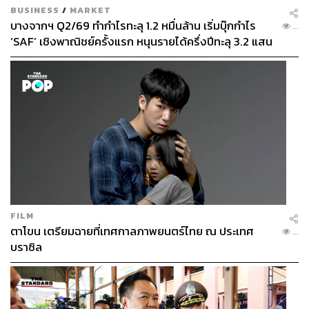
BUSINESS
/
MARKET
บางจากฯ Q2/69 ทำกำไรทะลุ 1.2 หมื่นล้าน เริ่มบุ๊กกำไร
...
‘SAF’ เชิงพาณิชย์ครั้งแรก หนุนรายได้ครึ่งปีทะลุ 3.2 แสน
ล้าน
THE PIPE-SMOKING SYRIAN MAN
ชายชรานั่งสูบไปป์และกำลังฟังเพลงจากแผ่นเสียงในห้อง
นอน
ที่ปัจจุบันกลายเป็นซากปรักหักพังจากสงครามซีเรีย
เขา
คือ
มูฮัมหมัด
โมฮิดีน
เอนิส
หรืออาบูร์
โอมาร์
วัย
70
ปี
เดิมทีเขาเคยเป็นชายหนุ่มผู้มั่งคั่งที่อาศัยในเมืองอเลปโป
พูด
ได้
5
ภาษา
ชอบสะสมรถเก่าอเมริกัน
และมักสูบไปป์ก่อนจะ
ฟังเพลงจากแผ่นเสียงเสมอ
โจเซฟ
อิด
ช่างภาพมืออาชีพได้
ถ่ายภาพนี้เมื่อปี
2016
ซึ่งภรรยา
2
คน
และลูกๆ
8
คนขอ
FILM
งอาบู
โอมาร์
ได้อพยพออกจากเมืองไปแล้ว
ยกเว้นเขาที่
ตาโขน เตรียมฉายที่เทศกาลภาพยนตร์ไทย ณ ประเทศ
...
สมัครใจอยู่ในบ้านที่ไร้ประตู
หน้าต่าง
และหลังคา
โดยพร้อม
บราซิล
จะถล่มได้ทุกเมื่อ
โจเซฟใช้จังหวะที่อาบูร์กำลังสูบไปป์และนั่ง
ฟังเพลงในห้องของเขาเองกดชัตเตอร์
ทำให้ได้ภาพสงคราม
ที่แตกต่างไปจากภาพรุนแรงจากสงครามภาพอื่นๆ
แต่มันเป็น
ภาพที่บอกเล่าถึงความเป็นมนุษย์ที่ต้องใช้ชีวิตท่ามกลาง