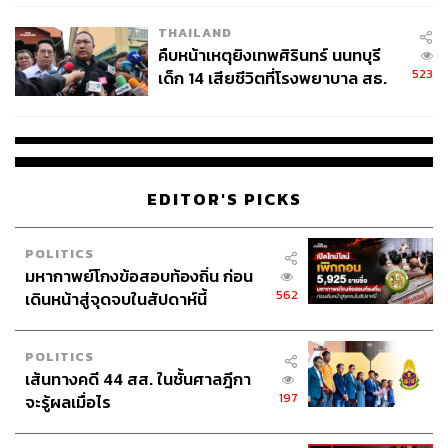
THAILAND
คืบหน้าเหตุยิงเทพศิรินทร์ นนทบุรี
523
เด็ก 14 เสียชีวิตที่โรงพยาบาล สธ.
ยืนยันครูเสียชีวิต 5 ราย เจ็บ 22
ราย
UNITED WE STAND
EDITOR'S PICKS
วันที่
27
เมษายน
2018
ถือเป็นวันแห่งประวัติศาสตร์
ที่โลก
ต้องจดจำ
เมื่อสองผู้นำเกาหลีพบกันเป็นครั้งแรกในรอบ
11
ปี
โดยการเผชิญหน้าครั้งประวัติศาสตร์นี้
เกิดขึ้นที่หมู่บ้านพัก
POLITICS
มหากาพย์โกงข้อสอบท้องถิ่น ก่อน
รบปันมุนจอม
ระหว่างเขตปลอดทหารของทั้งสองฝั่งเกาหลี
562
เดินหน้าสู่จุดจบในสัปดาห์นี้
เพื่อเจรจาทางการทูตเรื่องอาวุธนิวเคลียร์
รวมทั้งหารือเพื่อ
ยุติสงครามและความขัดแย้งทั้งหมด
คิมจองอึน
กลายเป็นผู้นำเกาหลีเหนือคนแรกที่ก้าวข้ามเส้น
POLITICS
พรมแดนที่แบ่งแยกคาบสมุทรเกาหลีทั้งสองออกจากกัน
นับ
เส้นทางคดี 44 สส. ในชั้นศาลฎีกา
ตั้งแต่สงครามเกาหลีสิ้นสุดลงในปี
1953
บริเวณดังกล่าวอยู่
197
จะรู้ผลเมื่อไร
ระหว่างกลางของเขตปลอดทหารบริเวณชายแดน
เกาหลีเหนือและเกาหลีใต้
อีกทั้งยังมีวินาทีไม่คาดฝัน
เมื่อ