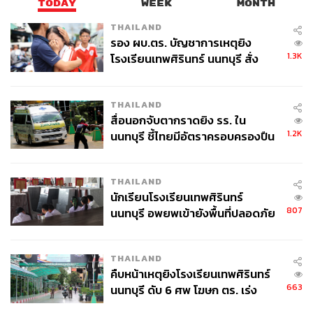
ลอนดอน
ต่อด้วยความใกล้ชิดสนิทแนบระหว่าง
นายโดนัลด์
TODAY
WEEK
MONTH
ทรัมป์
ประธานาธิบดีสหรัฐอเมริกา
ที่สวมกอดประธานาธิบดี
THAILAND
เอ็มมานูเอล
มาครง
อย่างแนบแน่น
ระหว่างพิธีต้อนรับผู้นำ
รอง ผบ.ตร. บัญชาการเหตุยิง
ฝรั่งเศสและภริยา
นางบริจิตต์
มาครง
ในภารกิจเดินทางเยือน
1.3K
โรงเรียนเทพศิรินทร์ นนทบุรี สั่ง
สหรัฐอเมริกาอย่างเป็นทางการครั้งแรก
ณ
ทำเนียบขาว
กรุง
ค้นหา 2 รอบยืนยันไร้คนติดค้าง พบ
วอชิงตัน
ดี
.
ซี
.
เมื่อวันที่
24
เมษายนที่ผ่านมา
ศพปู่-ย่าที่บ้านพักผู้ก่อเหตุ
THAILAND
ก่อนหน้านั้นช่วงกลางเดือนเมษายน
ผู้นำฝรั่งเศสยังได้ต้อนรับ
สื่อนอกจับตากราดยิง รร. ใน
นายกรัฐมนตรีแคนาดาที่
Elysee Palace
กรุงปารีส
โดยทั้ง
1.2K
นนทบุรี ชี้ไทยมีอัตราครอบครองปืน
สองสวมกอดกันอย่างอบอุ่น
และได้หารือเกี่ยวกับปัญหา
สูงในระดับต้นของภูมิภาค
สภาพอากาศเปลี่ยนแปลง
โดยทั้งคู่ตกลงเห็นชอบที่จะแก้
ปัญหานี้อย่างจริงจัง
แม้ว่าประธานาธิบดี
โดนัลด์
ทรัมป์
แห่ง
THAILAND
สหรัฐอเมริกาจะตัดสินใจไม่เข้าร่วมก็ตาม
นักเรียนโรงเรียนเทพศิรินทร์
807
นนทบุรี อพยพเข้ายังพื้นที่ปลอดภัย
ชั่วคราว หลังเหตุใช้อาวุธปืนภายใน
โรงเรียนคลี่คลาย
THAILAND
คืบหน้าเหตุยิงโรงเรียนเทพศิรินทร์
663
นนทบุรี ดับ 6 ศพ โฆษก ตร. เร่ง
สอบปมขโมยปืนปู่ก่อเหตุ