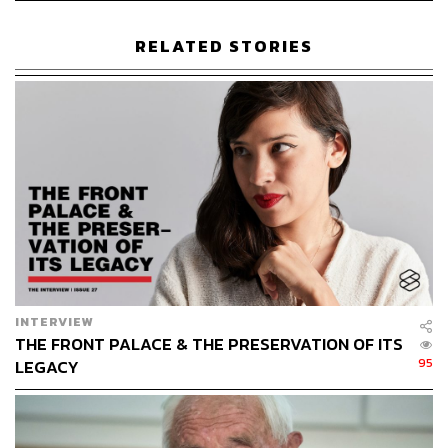
ลอนดอน
ทรงมีน้ำหนักพระวรกาย
3.82
กิโลกรัม
เจ้าชาย
น้อยทรงเป็นทายาทพระองค์ที่
3
ในเจ้าชายวิลเลียม
และ
RELATED STORIES
ดัชเชสแห่ง
เคมบริดจ์
และทรงเป็นรัชทายาทลำดับที่
5
แห่ง
ราชบัลลังก์อังกฤษ
สำนักพระราชวังเคนซิงตันประกาศพระนาม
เจ้าชาย
พระองค์ใหม่เมื่อวันที่
27
เมษายน
2018
โดยทรงมีพระนาม
เต็มว่า
‘
เจ้าชายลูอี
อาร์เธอร์
ชาร์ลส์
ทรงพระยศอย่างเป็น
ทางการว่า
‘
เจ้าฟ้าหลุยส์แห่งเคมบริดจ์
หรือเจ้าชายลูอี
’
โดย
คาดว่า
พระนามเต็ม
ลูอี
อาร์เธอร์
ชาร์ลส์
มีที่มาจาก
พระนามเต็มของเจ้าชายวิลเลียม
อาร์เธอร์
ฟิลลิป
ลูอี
อีกทั้ง
‘
อาร์เธอร์
’
ยังเป็นพระนามกลางของพระเจ้าจอร์จที่
6
พระ
ราชบิดาของสมเด็จพระราชินีนาถเอลิซาเบธที่
2
ส่วน
‘
ชาร์ลส์
’
มาจากพระนามของเจ้าฟ้าชายชาร์ลส์
ซึ่งเป็นพระ
อัยกาของเจ้าชายพระองค์ใหม่
INTERVIEW
ก่อนหน้านี้ดยุกและดัชเชสแห่งเคมบริดจ์ทรงมีพระโอรสและ
THE FRONT PALACE & THE PRESERVATION OF ITS
95
พระธิดาด้วยกัน
2
พระองค์
คือ
เจ้าชายจอร์จ
พระชันษา
4
ปี
LEGACY
และเจ้าหญิงชาร์ลอตต์
พระชันษา
2
ปี
ซึ่งเป็นรัชทายาทลำดับ
ที่
3
และ
4
แห่งราชบัลลังก์อังกฤษ