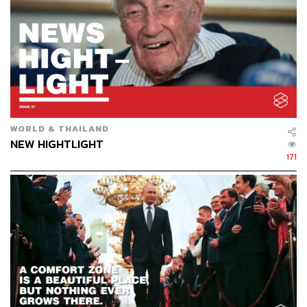
WORLD & THAILAND
NEW HIGHTLIGHT
171
THE WINNING SHOTS
รางวัลพูลิตเซอร์
(Pulitzer Prizes)
ถือเป็นรางวัลเกียรติยศแก่
คนทำงานในวงการสื่อสิ่งพิมพ์
ภาพถ่าย
วรรณกรรม
และบท
ประพันธ์เพลงที่มีชื่อเสียงมากที่สุดรางวัลหนึ่งของโลก
บริหารจัดการโดยมหาวิทยาลัยโคลัมเบีย
ในมหานคร
นิวยอร์ก
ประเทศสหรัฐอเมริกา
เริ่มมอบรางวัลครั้งแรกในปี