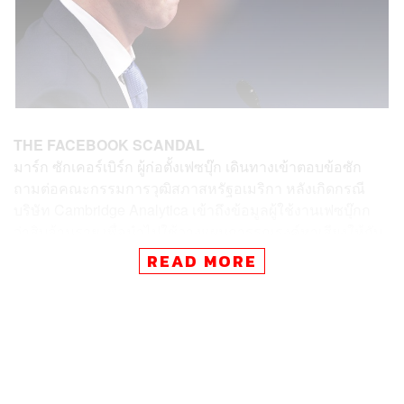
THE FACEBOOK SCANDAL
มาร์ก
ซักเคอร์เบิร์ก
ผู้ก่อตั้งเฟซบุ๊ก
เดินทางเข้าตอบข้อซัก
ถามต่อคณะกรรมการวุฒิสภาสหรัฐอเมริกา
หลังเกิดกรณี
บริษัท
Cambridge Analytica
เข้าถึงข้อมูลผู้ใช้งานเฟซบุ๊กก
ว่าสิบล้านราย
เพื่อนำไปใช้วางแผนการรณรงค์หาเสียงให้กับ
ประธานาธิบดีโดนัลด์
ทรัมป์
ณ
อาคารรัฐสภา
กรุงวอชิงตัน
READ MORE
ดี
.
ซี
.
โดยมาร์ก
ซักเคอร์เบิร์ก
ได้กล่าวขอโทษและขอรับผิด
แต่ผู้เดียว
“
พวกเราไม่ได้มีมุมมองที่กว้างพอต่อการรับผิดชอบของเรา
นี่
คือความผิดพลาดครั้งใหญ่
และถือเป็นความผิดพลาดของผม
เอง
ผมต้องขออภัยต่อ
สิ่งที่เกิดขึ้น
มันอาจจะกินเวลาสัก
ระยะ
เพื่อดำเนินงานตามการเปลี่ยนแปลงในสิ่งที่ควรจะต้อง