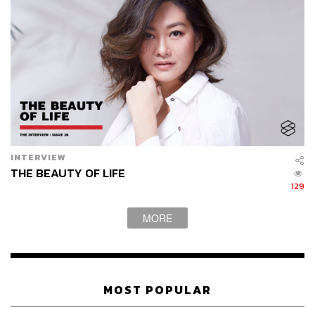
INTERVIEW
BROMANCE OF THE LEADERS
THE BEAUTY OF LIFE
THE STANDARD
รวบรวมวินาทีน่ารักน่าจดจำของเหล่า
129
บุรุษผู้ทรงอิทธิพลในโลก
เริ่มด้วยเจ้าชายแฮร์รีจากราชวงศ์
MORE
อังกฤษ
ทรงรับสั่งทักทายนายกรัฐมนตรีแคนาดา
นายจัสติน
ทรูโด
ระหว่างงานเลี้ยงเครื่องดื่มในห้อง
Blue Drawing
Room
ก่อนจะเข้าสู่งานเลี้ยงอาหารค่ำที่
Picture Gallery
ซึ่ง
สมเด็จพระราชินีนาถเอลิซาเบธที่
2
โปรดเกล้าฯ
ให้จัดขึ้น
พระราชทานแด่เหล่าผู้นำรัฐบาลของประเทศในเครือจักรภพ
MOST POPULAR
อังกฤษ
ในการประชุมผู้นำ
ณ
พระราชวังบักกิงแฮม
กรุง