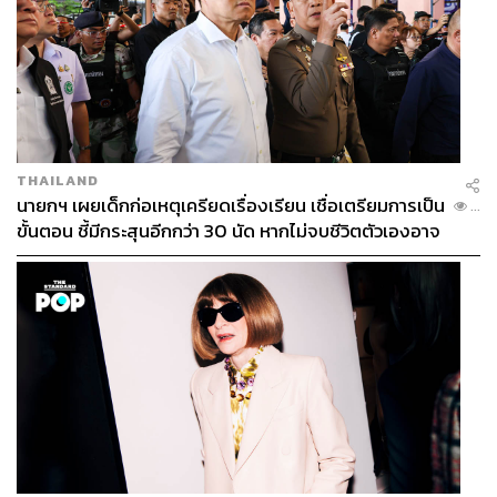
สงคราม
THAILAND
นายกฯ เผยเด็กก่อเหตุเครียดเรื่องเรียน เชื่อเตรียมการเป็น
...
ขั้นตอน ชี้มีกระสุนอีกกว่า 30 นัด หากไม่จบชีวิตตัวเองอาจ
สูญเสียเพิ่ม
JACK MA’S SECOND VISIT
วันที่
19
เมษายนที่ผ่านมา
แจ็ค
หม่า
ประธานบริหารบริษัท
อาลีบาบา
กรุ๊ป
ได้เดินทางเข้าพบ
พล
.
อ
.
ประยุทธ์
จันทร์โอชา