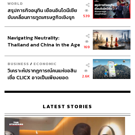
WORLD
ประธานาธิบดีมุนแจอิน
แห่งเกาหลีใต้
ก้าวข้ามเส้นแบ่งเขต
สรุปภารกิจอนุทิน เยือนอินโดนีเซีย
เข้าสู่แผ่นดินเกาหลีเหนือเป็นระยะเวลาสั้นๆ
ก่อนสองผู้นำจะ
539
ขับเคลื่อนการทูตเศรษฐกิจเชิงรุก
จับมือกันเดินกลับมาที่ฝั่งเกาหลีใต้
และเริ่มการสนทนาอย่าง
ประกาศหุ้นส่วนยุทธศาสตร์ไทย –
เป็นกันเองขณะจับมือ
ตลอดการเดินบนพรมแดงจนถึงสถานที่
อินโดนีเซีย
รับรอง
โดย
คิมจองอึนบอกกับมุนแจอินว่า
“
ตอนนี้เราควร
Navigating Neutrality:
พบปะกันให้บ่อยที่สุดเท่าที่จะเป็นไปได้
”
อีกทั้งนายคิมจองอึน
Thailand and China in the Age
169
ยังได้ลงนามในสมุดเยี่ยมที่อาคารสันติภาพ
โดยมีใจความว่า
of a New Global Order
“
ประวัติศาสตร์หน้าใหม่เริ่มขึ้นแล้ว
–
จุดเริ่มต้น
BUSINESS
/
ECONOMIC
ประวัติศาสตร์และยุคของสันติภาพเริ่มต้นที่นี่
”
วิเคราะห์ปรากฏการณ์คนแห่ขอสิน
การประชุมสุดยอดระหว่างสองผู้นำเกิดขึ้นในอาคาร
2.6K
เชื่อ CLICX อาจเป็นเพียงยอด
สันติภาพ
ภายในหมู่บ้านปันมุนจอม
โดยกำหนดการในช่วง
ภูเขาน้ำแข็ง ของปัญหาหนี้ครัว
บ่าย
สองผู้นำได้ร่วมกันปลูกต้นสน
ซึ่งเป็นต้นไม้แห่งสันติภาพ
เรือนไทยที่ถูกซุกไว้
โดยใช้ดินและน้ำจากทั้งสองประเทศ
ดินจากภูเขาแพกตู
ฝั่ง
เกาหลีเหนือ
และภูเขาฮัลลา
ฝั่งเกาหลีใต้
ส่วนน้ำที่รินรดนำ
LATEST STORIES
มาจากแม่น้ำสำคัญสองสายของสองประเทศคือ
แม่น้ำแทดง
ที่ไหลผ่านกรุงเปียงยาง
และแม่น้ำฮันจากเกาหลีใต้
โดยจุดที่
ปลูกต้นไม้อยู่บริเวณกึ่งกลางพรมแดนสองชาติ
สื่อถึง
สันติภาพและความมั่นคงระหว่างทั้งสองประเทศ