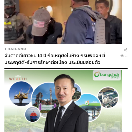
ภายหลังที่สองผู้นำลงนามใน
‘
ปฏิญญาปันมุนจอม
เพื่อ
สันติภาพ
ความรุ่งเรือง
และการรวมชาติบนคาบสมุทร
เกาหลี
’
โดยมีเป้าหมายเพื่อยุติสงครามเกาหลีอย่าง
เป็น
ทางการ
หลังยืดเยื้อมานานกว่า
6
ทศวรรษแล้ว
ทั้งสองได้
แถลงการณ์ร่วมกันต่อหน้าชาวเกาหลี
80
ล้านคน
รวมถึง
ประชาคมโลกว่า
“
ต่อไปนี้จะไม่มีสงครามเกิดขึ้นใน
คาบสมุทรเกาหลี
และยุคใหม่แห่งสันติภาพ
ได้เริ่มต้นขึ้น
THAILAND
แล้ว
”
และสองผู้นำมีมติร่วมกันที่จะลงนามในสนธิสัญญายุติ
จับตาคดีเยาวชน 14 ปี ก่อเหตุยิงในห้าง กรมพินิจฯ ชี้
...
สงครามที่ดำเนินมานานกว่า
65
ปี
โดยมีเป้าหมายร่วมกันที่
ประพฤติดี-รับการรักษาต่อเนื่อง ประเมินปล่อยตัว
จะปลดอาวุธนิวเคลียร์ในคาบสมุทรเกาหลีอย่างสมบูรณ์