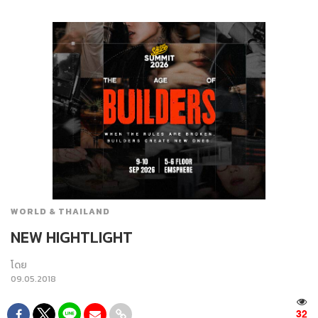
WORLD & THAILAND
NEW HIGHTLIGHT
โดย
09.05.2018
32