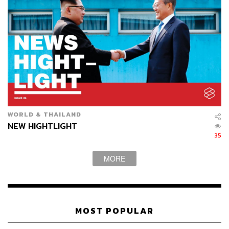
WORLD & THAILAND
NEW HIGHTLIGHT
35
MORE
MOST POPULAR
TheStandardMagazine