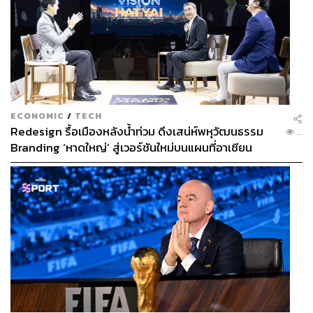
ECONOMIC
/
TECH
Redesign รื้อเมืองหลังน้ำท่วม ดึงเสน่ห์พหุวัฒนธรรม
...
Branding ‘หาดใหญ่’ สู่เวอร์ชันใหม่บนแผนที่อาเซียน