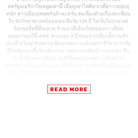
สหรัฐอเมริกาไม่หยุดเท่านี้ เมื่อภูเขาไฟคิลาเวที่ฮาวายปะทุ
หนัก ชาวเมืองอพยพกันจ้าละหวั่น ต่อเนื่องด้วยเรื่องสะเทือน
ใจ นักวิทยาศาสตร์ออสเตรเลียวัย 104 ปี ไม่เจ็บไม่ป่วย แต่
ร้องขอสิทธิ์ที่จะตาย ข้ามมาที่เมืองไทยของเรา เดือน
พฤษภาคมปีนี้ คสช. ครบรอบ 4 ปี คนอยากเลือกตั้งรวมตัว
ประท้วงใหญ่ สังคมวุ่น พิษยาลดความอ้วนคร่าชีวิต ดารารับ
รีวิวเดินแถวขึ้นโรงพัก กทม. ขอทวงหอศิลป์ฯ กรุงเทพฯ คืน
ระส่ำทั้งวงการศิลปะ ลงสู่ใต้ของประเทศ ระเบิดสร้าง
สถานการณ์ป่วนเมือง ขณะที่พี่น้องชาวมุสลิมเข้าสู่เดือนรอม
ฎอน
ปี 2018 เดินทางสู่เดือนที่ 6 ด้วยเรื่องราวหลากหลาย
ไม่มีวันไหนที่โลกเราจะขาดแคลนซึ่งข่าวสาร
READ MORE
THE EDITOR – A COMFORT ZONE IS A BEAUTIFUL
PLACE,
BUT NOTHING EVER GROWS THERE.
เคยสังเกตกันไหมว่า พอถึงจุดหนึ่งในชีวิต เรามักจะเลือกทำ
อะไรซ้ำๆ หรือด้วยวิธีเดิมๆ เมื่อเรารู้สึกว่า สิ่งที่เราทำหรือวิธี
การที่เราทำเป็นความคุ้นเคย หรือทำให้เรารู้สึกสบายใจ