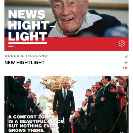
THAILAND
WORLD & THAILAND
คสช. ครบรอบ 4 ปี คนอยากเลือกตั้งรวมตัวประท้วง / หอ
NEW HIGHTLIGHT
ศิลป์ฯ กรุงเทพฯ ระส่ำ กทม. ขอทวงคืน / รอมฎอนเริ่มแล้ว /
178
ระเบิดใต้สร้างสถานการณ์ / ยาลดความอ้วนป่วนเมือง คนกิน
ตาย คนขายติดคุก / วินมอเตอร์ไซค์รวมตัวประท้วง ไม่เอาแก
ร็บไบค์