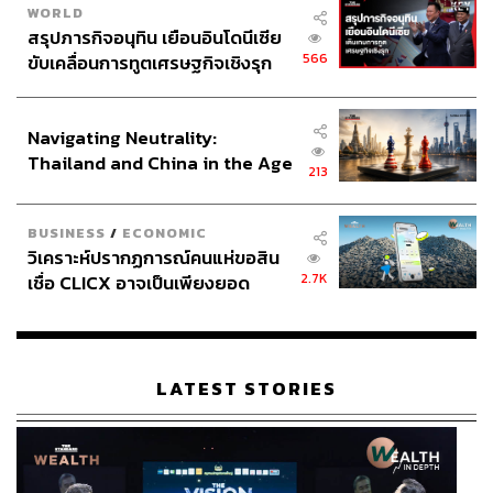
WORLD
สรุปภารกิจอนุทิน เยือนอินโดนีเซีย
566
ขับเคลื่อนการทูตเศรษฐกิจเชิงรุก
ประกาศหุ้นส่วนยุทธศาสตร์ไทย –
อินโดนีเซีย
Navigating Neutrality:
Thailand and China in the Age
213
of a New Global Order
BUSINESS
/
ECONOMIC
วิเคราะห์ปรากฏการณ์คนแห่ขอสิน
2.7K
เชื่อ CLICX อาจเป็นเพียงยอด
ภูเขาน้ำแข็ง ของปัญหาหนี้ครัว
เรือนไทยที่ถูกซุกไว้
LATEST STORIES