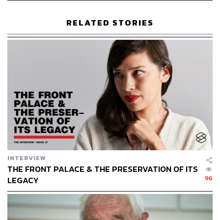
RELATED STORIES
WORLD
ดยุกและดัชเชสแห่งซัสเซ็กซ์ ตำนานรักบทใหม่ที่ทั่วโลก
จับตา / ปูตินนั่งแท่นผู้นำรัสเซียสมัยที่ 4 / มหาเธร์หวนคืน
บัลลังก์ในวัย 92 ปี / สหรัฐอเมริกาย้ายสถานทูตไปนคร
ศักดิ์สิทธิ์ เยรูซาเลม ยั่วอารมณ์ชาวปาเลสไตน์ให้ระอุ / นัก
วิทยาศาสตร์ออสเตรเลียช็อกโลก ร้องขอสิทธิ์ที่จะตาย / หมี
น้อยรอดชีวิตจากนักล่าบอลข่าน / ถนนโปแลนด์หวานหลาย
กิโลเมตร เมื่อรถบรรทุกช็อกโกแลตร้อนคว่ำ
INTERVIEW
THE FRONT PALACE & THE PRESERVATION OF ITS
96
LEGACY