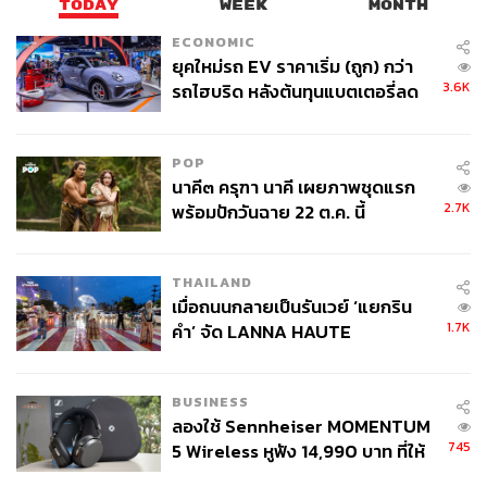
TAGS:
TODAY
WEEK
MONTH
ECONOMIC
ยุคใหม่รถ EV ราคาเริ่ม (ถูก) กว่า
3.6K
รถไฮบริด หลังต้นทุนแบตเตอรี่ลด
ลง - จีนแห่บุกตลาดเกิดใหม่
POP
นาคี๓ ครุฑา นาคี เผยภาพชุดแรก
72
2.7K
พร้อมปักวันฉาย 22 ต.ค. นี้
THAILAND
เมื่อถนนกลายเป็นรันเวย์ ‘แยกริน
1.7K
คำ’ จัด LANNA HAUTE
COUTURE กลางสายฝน
BUSINESS
ลองใช้ Sennheiser MOMENTUM
745
5 Wireless หูฟัง 14,990 บาท ที่ให้
ผู้ใช้ถอดเปลี่ยนแบตเองได้ ก่อนกฎ