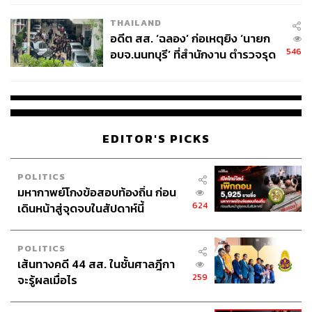
EU บังคับปีหน้า
THAILAND
อดีต สส. ‘ฉลอง’ ก่อเหตุยิง ‘นายก
546
อบจ.นนทบุรี’ ที่สำนักงาน ตำรวจรุด
ลงพื้นที่
EDITOR'S PICKS
POLITICS
มหากาพย์โกงข้อสอบท้องถิ่น ก่อน
624
เดินหน้าสู่จุดจบในสัปดาห์นี้
POLITICS
เส้นทางคดี 44 สส. ในชั้นศาลฎีกา
259
จะรู้ผลเมื่อไร