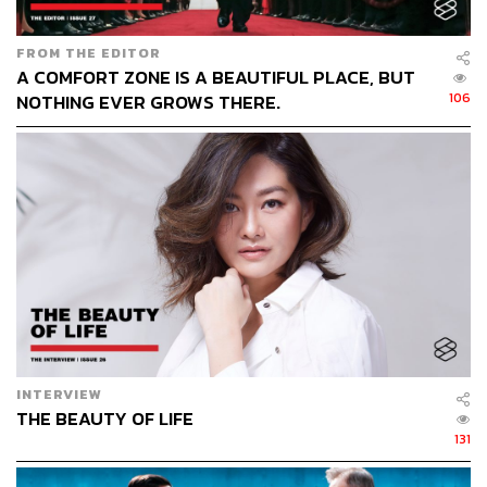
FROM THE EDITOR
A COMFORT ZONE IS A BEAUTIFUL PLACE, BUT
106
NOTHING EVER GROWS THERE.
THE INTERVIEW
คุณใหม่-สิริกิติยา เจนเซน
ธิดาคนเล็กในทูลกระหม่อมหญิง
อุบลรัตนราชกัญญา สิริวัฒนาพรรณวดี เปิดโอกาสให้ THE
STANDARD สัมภาษณ์พิเศษถึงเรื่องราวชีวิต ทั้งวัยเด็กส่วน
ใหญ่ที่สหรัฐอเมริกา และความสนใจเสมอมาในด้าน
ประวัติศาสตร์เอเชีย โดยเฉพาะเรื่องราวของแผ่นดินมาตุภูมิ
รวมถึงจุดเปลี่ยนที่นำพาให้เธอกลับมาเป็นข้าราชการกรม
INTERVIEW
ศิลปากร ผู้กำลังมุ่งมั่นกับโครงการใหญ่ นิทรรศการ ‘วังน่า
THE BEAUTY OF LIFE
นิมิต’ ต่อลมหายใจโบราณสถานสำคัญที่ถูกลืมให้กลับมามี
131
ชีวิตอีกครั้ง