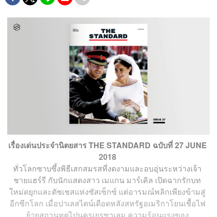
เรื่องเด่นประจำนิตยสาร THE STANDARD ฉบับที่ 27 JUNE
2018
ทั่วโลกซาบซึ้งพิธีเสกสมรสที่งดงามและอบอุ่นระหว่างเจ้า
ชายแฮร์รี กับนักแสดงสาว เมแกน มาร์เคิล เปิดฉากรักบท
ใหม่ดยุกและดัชเชสแห่งซัสเซ็กซ์ แต่อารมณ์พลิกเพียงข้ามสู่
อีกซีกโลก เมื่อปาเลสไตน์เดือดหลังสหรัฐอเมริกาโยนเชื้อไฟ
ย้ายสถานทูตไปนครเยรูซาเลม ความร้อนแรงของ