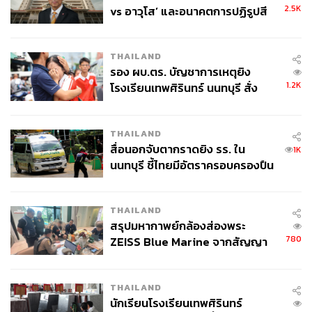
2.5K
vs อาวุโส’ และอนาคตการปฏิรูปสี
กากี กับ พล.ต.อ. เอก อังสนานนท์
THAILAND
รอง ผบ.ตร. บัญชาการเหตุยิง
1.2K
โรงเรียนเทพศิรินทร์ นนทบุรี สั่ง
ค้นหา 2 รอบยืนยันไร้คนติดค้าง พบ
ศพปู่-ย่าที่บ้านพักผู้ก่อเหตุ
THAILAND
สื่อนอกจับตากราดยิง รร. ใน
1K
นนทบุรี ชี้ไทยมีอัตราครอบครองปืน
สูงในระดับต้นของภูมิภาค
THAILAND
สรุปมหากาพย์กล้องส่องพระ
780
ZEISS Blue Marine จากสัญญา
ผลิต 8.3 ล้าน สู่ข้อพิพาท ‘มา
เวลล์ฯ’ ฟ้อง ‘โทน บางแค’ ผิดนัด
THAILAND
จ่ายหนี้-แอบระบุแบรนด์
นักเรียนโรงเรียนเทพศิรินทร์