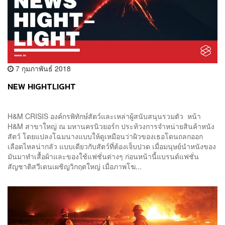
7 กุมภาพันธ์ 2018
NEW HIGHTLIGHT
H&M CRISIS องค์กรพิทักษ์สัตว์และเหล่าผู้สนับสนุนรวมตัว หน้า
H&M สาขาใหญ่ ณ มหานครนิวยอร์ก ประท้วงการจำหน่ายสินค้าหนัง
สัตว์ โดยแปลงโฉมนางแบบให้ดูเหมือนว่าผิวของเธอโดนถลกออก
เลือดไหลน่ากลัว แบบเดียวกับสัตว์ที่ต้องเจ็บปวด เมื่อมนุษย์นำหนังของ
มันมาทำเสื้อผ้าและของใช้แฟชั่นต่างๆ ก่อนหน้านี้แบรนด์แฟชั่น
สัญชาติสวีเดนเผชิญวิกฤตใหญ่ เมื่อภาพโฆ...