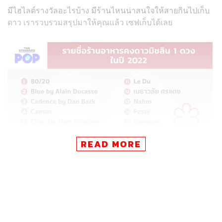
มีไฮไลต์รางวัลอะไรบ้าง มีร้านไหนน่าสนใจให้สายกินไปเก็บ
ดาว เรารวบรวมสรุปมาให้คุณแล้ว เซฟเก็บได้เลย
READ MORE