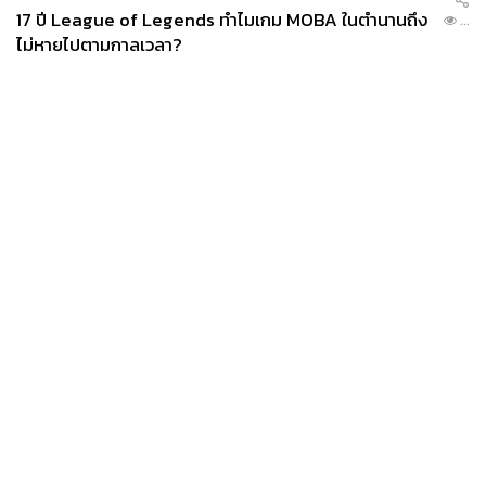
17 ปี League of Legends ทำไมเกม MOBA ในตำนานถึง
...
ไม่หายไปตามกาลเวลา?
News
Wealth
Pop
Podcast
Video
Now
Opinion
Careers
Events
Privacy
About
Contact
Policy
FOR
ADVERTISING
MEMBERSHIP