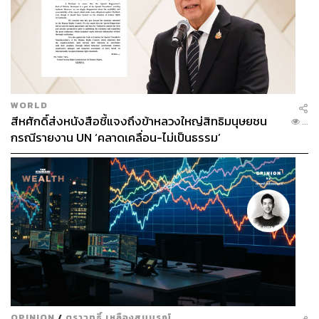
WORLD
สีหศักดิ์ส่งหนังสือชี้แจงถึงข้าหลวงใหญ่สิทธิมนุษยชน
...
กรณีรายงาน UN ‘คลาดเคลื่อน-ไม่เป็นธรรม’
OPINION
/
ตราวุทธิ์ เหลืองสมบูรณ์