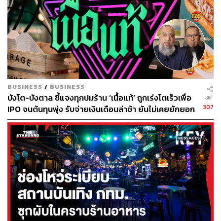
BUSINESS
/
BUSINESS
บังโต-บังตาล ชี้แจงทุกปมร้าน ‘เนื้อแท้’ ถูกเร่งโตเร็วเพื่อ
307
IPO จนต้นทุนพุ่ง รับจ่ายเงินเดือนล่าช้า ยันไม่เคยยักยอก
เงินประกันสังคม