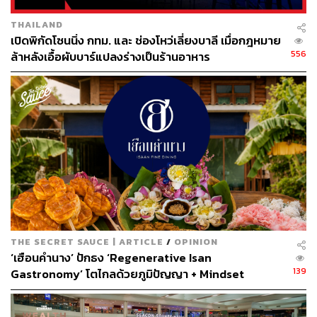
THAILAND
เปิดพิกัดโซนนิ่ง กทม. และ ช่องโหว่เลี่ยงบาลี เมื่อกฎหมาย
556
ล้าหลังเอื้อผับบาร์แปลงร่างเป็นร้านอาหาร
THE SECRET SAUCE | ARTICLE
/
OPINION
‘เฮือนคำนาง’ ปักธง ‘Regenerative Isan
139
Gastronomy’ โตไกลด้วยภูมิปัญญา + Mindset
ในฐานะที่ปีนี้เป็นปีแรกที่รางวัลมิชลิน ไกด์ ได้เพิ่มจังหวัด
พระนครศรีอยุธยาเข้ามาเป็นครั้งแรก ถึงปีนี้อยุธยายังไม่มี