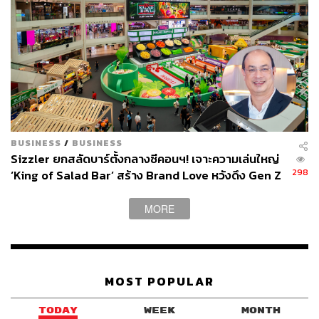
ร้านใดที่ได้รับดาวมิชลิน แต่เราเชื่อว่าจังหวัดนี้เต็มไปด้วย
ร้านอร่อยของโปรดของใครหลายคนแน่นอน ระหว่างนี้ตาม
รอย Bib Gourmand กันไปก่อน ดูรายชื่อรางวัล Bib
Gourmand ทั้งหมดได้ที่
https://thestandard.co/michelin-gui
de-thailand-bib-gourmand-2022/
ภาพประกอบ
:
นิสากร ฤทธาภัย
BUSINESS
/
BUSINESS
Sizzler ยกสลัดบาร์ตั้งกลางซีคอนฯ! เจาะความเล่นใหญ่
TAGS:
BIB Gourmand
ร้านอาหาร
298
‘King of Salad Bar’ สร้าง Brand Love หวังดึง Gen Z
Michelin Guide Thailand 2022
ก่อนปูพรมสาขา ‘Specials’
Michelin Guide Thailand
MORE
MOST POPULAR
TODAY
WEEK
MONTH