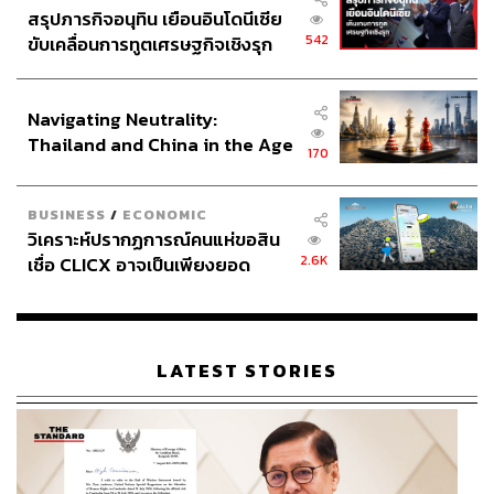
สรุปภารกิจอนุทิน เยือนอินโดนีเซีย
542
ขับเคลื่อนการทูตเศรษฐกิจเชิงรุก
ประกาศหุ้นส่วนยุทธศาสตร์ไทย –
อินโดนีเซีย
Navigating Neutrality:
Thailand and China in the Age
170
of a New Global Order
BUSINESS
/
ECONOMIC
วิเคราะห์ปรากฏการณ์คนแห่ขอสิน
2.6K
เชื่อ CLICX อาจเป็นเพียงยอด
ภูเขาน้ำแข็ง ของปัญหาหนี้ครัว
เรือนไทยที่ถูกซุกไว้
LATEST STORIES