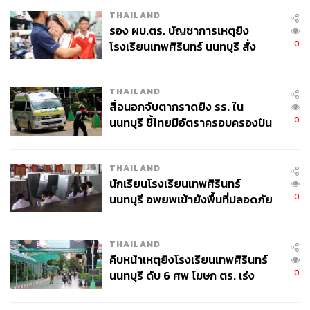
346
THAILAND
รอง ผบ.ตร. บัญชาการเหตุยิง
0
โรงเรียนเทพศิรินทร์ นนทบุรี สั่ง
ABOUT THE AUTHOR
ค้นหา 2 รอบยืนยันไร้คนติดค้าง พบ
วรรษชล คัวดรี้
ศพปู่-ย่าที่บ้านพักผู้ก่อเหตุ
THAILAND
Lifestyle Editor ประจำกอง THE STANDARD
POP
สื่อนอกจับตากราดยิง รร. ใน
0
นนทบุรี ชี้ไทยมีอัตราครอบครองปืน
สูงในระดับต้นของภูมิภาค
THAILAND
นักเรียนโรงเรียนเทพศิรินทร์
0
นนทบุรี อพยพเข้ายังพื้นที่ปลอดภัย
ชั่วคราว หลังเหตุใช้อาวุธปืนภายใน
โรงเรียนคลี่คลาย
THAILAND
คืบหน้าเหตุยิงโรงเรียนเทพศิรินทร์
0
นนทบุรี ดับ 6 ศพ โฆษก ตร. เร่ง
สอบปมขโมยปืนปู่ก่อเหตุ