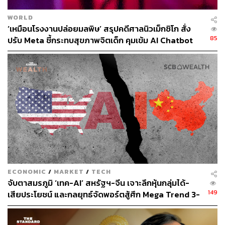
AI Factory ถูกพัฒนาขึ้นโดยแบ่งตามหลักการได้ 3 ประการ
WORLD
สำคัญ คือ
‘เหมือนโรงงานปล่อยมลพิษ’ สรุปคดีศาลนิวเม็กซิโก สั่ง
85
ปรับ Meta ชี้กระทบสุขภาพจิตเด็ก คุมเข้ม AI Chatbot
Scale
คือการยกระดับความสามารถในการประมวลผล
ด้วยระบบ Cloud Computing ที่รองรับการวิเคราะห์
ข้อมูลขนาดใหญ่แบบเรียลไทม์ เช่น การติดตามการ
เคลื่อนไหวของราคาสินทรัพย์ทั่วโลกพร้อมกัน และ
วิเคราะห์ความสัมพันธ์ระหว่างตลาดได้ทันที
Scope
คือการขยายขอบเขตการวิเคราะห์ครอบคลุม
ตลาดทั่วโลก เช่น การศึกษาผลกระทบของนโยบายการ
เงินสหรัฐฯ ที่มีต่อตลาดเกิดใหม่ในเอเชีย หรือความ
เชื่อมโยงระหว่างราคาสินค้าโภคภัณฑ์กับหุ้นกลุ่ม
พลังงาน
Learning
คือการพัฒนาระบบที่เรียนรู้และปรับตัวอย่าง
ECONOMIC
/
MARKET
/
TECH
ต่อเนื่อง เช่น การวิเคราะห์รูปแบบการตอบสนองของ
จับตาสมรภูมิ ‘เทค-AI’ สหรัฐฯ-จีน เจาะลึกหุ้นกลุ่มได้-
ตลาดต่อเหตุการณ์สำคัญในอดีต เพื่อเตรียมพร้อม
149
เสียประโยชน์ และกลยุทธ์จัดพอร์ตสู้ศึก Mega Trend 3-
รับมือกับสถานการณ์ที่คล้ายคลึงในอนาคต
5 ปีข้างหน้า