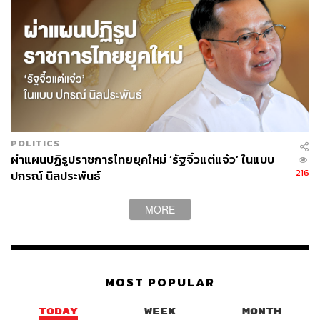
โดยผลจากการพัฒนา AI Factory ทำให้ระบบสามารถเรียนรู้
รูปแบบและความสัมพันธ์ของตัวแปรต่างๆ จากข้อมูลตลาด
ในช่วงการเลือกตั้งสหรัฐฯ ที่ผ่านมา เพื่อนำมาวิเคราะห์และ
เสนอแนวทางการปรับพอร์ตการลงทุนที่เหมาะสมกับ
สถานการณ์ตลาดในปัจจุบัน รวมถึงช่วยวิเคราะห์ผลกระทบ
จากการเปลี่ยนแปลงนโยบายระดับมหภาคต่อโอกาสการ
ลงทุนต่างๆ
POLITICS
ทั้งนี้
การนำ AI มาประยุกต์ใช้ในการลงทุนสามารถเริ่มต้นได้
ผ่าแผนปฏิรูปราชการไทยยุคใหม่ ‘รัฐจิ๋วแต่แจ๋ว’ ในแบบ
ในหลายระดับ ขึ้นอยู่กับความพร้อมและทรัพยากรที่มี โดย
216
ปกรณ์ นิลประพันธ์
นักลงทุนรายย่อยสามารถเริ่มต้นใช้ประโยชน์จาก AI ได้ง่ายๆ
ผ่านเครื่องมือ Generative AI ที่มีอยู่แล้ว
เช่น ChatGPT หรือ
MORE
Claude เช่น ให้ช่วยสรุปประเด็นสำคัญจากรายงานผล
ประกอบการรายไตรมาส ใช้วิเคราะห์ภาพรวมอุตสาหกรรม
และแนวโน้มการเติบโตของธุรกิจที่สนใจ ช่วยเปรียบเทียบจุด
แข็งและจุดอ่อนระหว่างบริษัทในอุตสาหกรรมเดียวกัน และ/
MOST POPULAR
หรือ ใช้แปลภาษารวมถึงสรุปบทวิเคราะห์ภาษาอังกฤษจาก
สถาบันการเงินต่างประเทศสำหรับองค์กรที่ต้องการนำ AI มา
TODAY
WEEK
MONTH
ใช้อย่างเป็นระบบ จำเป็นต้องมีการวางแผนและเตรียมความ