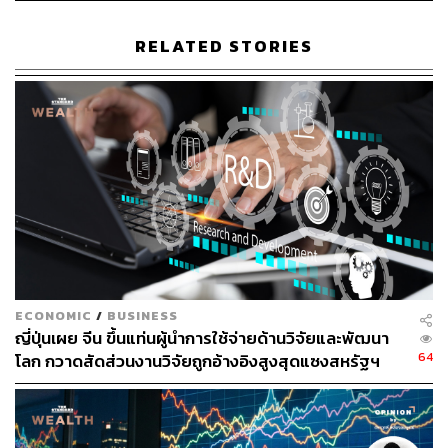
ซึ่งมีผลกระทบที่เกิดขึ้นต่อตลาดการเงินอย่างรุนแรงและ
RELATED STORIES
รวดเร็ว เห็นได้จากความผันผวนของดัชนี S&P 500 การแข็ง
ค่าของเงินดอลลาร์สหรัฐอย่างมีนัยสำคัญ และราคา Botcoin
ที่พุ่งขึ้นทำจุดสูงสุดใหม่ ซึ่งในสถานการณ์นี้ Generative AI
แสดงให้เห็นถึงความสามารถที่เหนือกว่าระบบวิเคราะห์แบบ
ดั้งเดิม โดย AI สามารถวิเคราะห์ผลกระทบของนโยบายใหม่
ต่ออุตสาหกรรมต่างๆ ได้อย่างน่าสนใจ เช่น บริษัทผู้ผลิต
สินค้าอุปโภคบริโภคที่พึ่งพาห่วงโซ่อุปทานจากจีน เช่น
Walmart และ Target จะได้รับผลกระทบเชิงลบ และ AI ยัง
วิเคราะห์ได้อีกว่า บริษัทพลังงานสะอาดอาจเผชิญความ
ท้าทายจากการถอนตัวจากข้อตกลงปารีส แต่บริษัทพลังงาน
ดั้งเดิมอย่าง ExxonMobil และ Chevron อาจได้ประโยชน์
ECONOMIC
/
BUSINESS
ญี่ปุ่นเผย จีน ขึ้นแท่นผู้นำการใช้จ่ายด้านวิจัยและพัฒนา
อย่างไรก็ดี
การใช้ AI ในการลงทุนแบบแยกส่วนหรือใช้เพียง
64
โลก กวาดสัดส่วนงานวิจัยถูกอ้างอิงสูงสุดแซงสหรัฐฯ
บางจุดเริ่มแสดงให้เห็นข้อจำกัดเมื่อต้องเผชิญกับตลาดที่ซับ
ซ้อนและเชื่อมโยงกันทั่วโลก นี่คือที่มาของแนวคิด ‘AI
Factory’ ที่ บลจ.ไทยพาณิชย์ พัฒนาขึ้นจากประสบการณ์