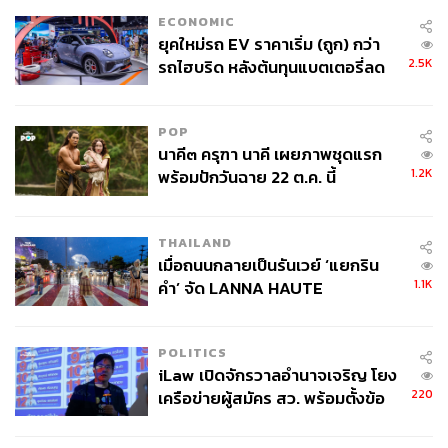
พร้อมในหลายด้าน โดยเริ่มจากการจัดระเบียบและรวบรวม
ECONOMIC
ยุคใหม่รถ EV ราคาเริ่ม (ถูก) กว่า
ข้อมูลที่มีอยู่ให้เป็นระบบ สร้างทีมที่ผสมผสานระหว่างผู้
2.5K
รถไฮบริด หลังต้นทุนแบตเตอรี่ลด
เชี่ยวชาญด้านการลงทุนและด้านเทคโนโลยี พิจารณาเลือก
ลง - จีนแห่บุกตลาดเกิดใหม่
ใช้บริการ AI-as-a-Service จากผู้ให้บริการที่น่าเชื่อถือ
มากกว่าที่จะพัฒนาเองใหม่ตั้งแต่ต้น และเริ่มพัฒนาการใช้
POP
งานจากงานพื้นฐานที่ใช้บ่อย เช่น การสรุปข้อมูลตลาดหรือ
นาคี๓ ครุฑา นาคี เผยภาพชุดแรก
การจัดทำรายงานวิเคราะห์ เพื่อสร้างความคุ้นเคยกับระบบ
1.2K
พร้อมปักวันฉาย 22 ต.ค. นี้
AI
หากมองไปข้างหน้า เราจะเห็นการพัฒนาของ Generative AI
THAILAND
ที่น่าตื่นเต้นมากขึ้น โดยเฉพาะการผสานกับเทคโนโลยีอื่นๆ
เมื่อถนนกลายเป็นรันเวย์ ‘แยกริน
เช่น การใช้ข้อมูลจาก IoT เพื่อวิเคราะห์พฤติกรรมผู้บริโภค
1.1K
คำ’ จัด LANNA HAUTE
แบบเรียลไทม์ อย่างเช่น การประมวลผลภาพจากดาวเทียม
COUTURE กลางสายฝน
เพื่อติดตามกิจกรรมทางเศรษฐกิจในระดับมหภาค นักลงทุน
POLITICS
และองค์กรที่เริ่มเรียนรู้และปรับตัวตั้งแต่ตอนนี้ก็จะมีความได้
iLaw เปิดจักรวาลอำนาจเจริญ โยง
เปรียบในเชิงการแข่งขัน
220
เครือข่ายผู้สมัคร สว. พร้อมตั้งข้อ
สังเกตลงสมัครตรงคุณสมบัติหรือ
สุดท้ายนี้
สิ่งสำคัญที่ต้องตระหนักคือ Generative AI ไม่ใช่
ไม่