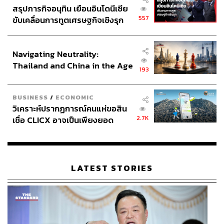
การลงทุน
สรุปภารกิจอนุทิน เยือนอินโดนีเซีย
557
ขับเคลื่อนการทูตเศรษฐกิจเชิงรุก
ประกาศหุ้นส่วนยุทธศาสตร์ไทย –
อินโดนีเซีย
Navigating Neutrality:
Thailand and China in the Age
193
of a New Global Order
279
BUSINESS
/
ECONOMIC
วิเคราะห์ปรากฏการณ์คนแห่ขอสิน
2.7K
เชื่อ CLICX อาจเป็นเพียงยอด
ABOUT THE AUTHOR
ภูเขาน้ำแข็ง ของปัญหาหนี้ครัว
เรือนไทยที่ถูกซุกไว้
ณรงค์ศักดิ์ ปลอดมีชัย
ประธานเจ้าหน้าที่บริหาร บริษัทหลักทรัพย์
จัดการกองทุน ไทยพาณิชย์ จำกัด
LATEST STORIES