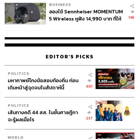
เวทมนตร์ที่จะแก้ปัญหาทุกอย่างได้ แต่เป็นเครื่องมือทรงพลัง
BUSINESS
ที่ช่วยในการตัดสินใจได้ดีขึ้น เร็วขึ้น และแม่นยำขึ้น ความ
ลองใช้ Sennheiser MOMENTUM
สำเร็จจะเกิดขึ้นได้เมื่อเราผสานความเชี่ยวชาญของมนุษย์
146
5 Wireless หูฟัง 14,990 บาท ที่ให้
เข้ากับความสามารถของ AI อย่างลงตัว
คำถามไม่ใช่ว่าเรา
ผู้ใช้ถอดเปลี่ยนแบตเองได้ ก่อนกฎ
ควรใช้ AI หรือไม่ แต่เป็นเราจะใช้ AI อย่างไรให้เกิด
EU บังคับปีหน้า
ประโยชน์สูงสุด และนี่คือโจทย์สำคัญที่ทุกองค์กรและนัก
ลงทุนต้องหาคำตอบในยุคดิจิทัลนี้
EDITOR'S PICKS
ภาพ:
Owlie Productions / Shutterstock
POLITICS
มหากาพย์โกงข้อสอบท้องถิ่น ก่อน
สามารถติดตาม THE STANDARD WEALTH
601
เดินหน้าสู่จุดจบในสัปดาห์นี้
ผ่านแอปพลิเคชันต่างๆ ที่คุณสะดวกหรือใช้งานอยู่แล้วได้เลย
POLITICS
เส้นทางคดี 44 สส. ในชั้นศาลฎีกา
237
จะรู้ผลเมื่อไร
TAGS:
การเงิน
Gemini
ChatGPT
Generative AI
Claude
ปัญญาประดิษฐ์ (Artificial intelligence - AI)
WORLD