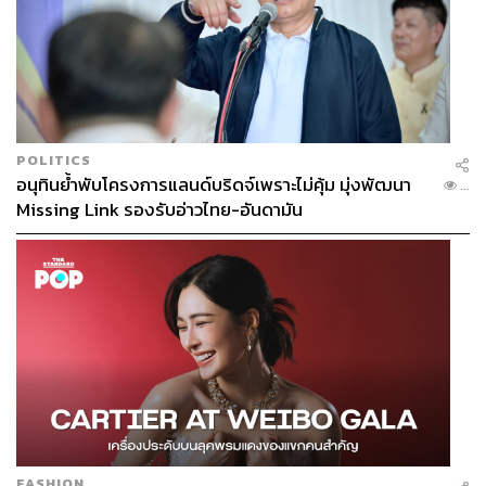
POLITICS
อนุทินย้ำพับโครงการแลนด์บริดจ์เพราะไม่คุ้ม มุ่งพัฒนา
...
Missing Link รองรับอ่าวไทย-อันดามัน
FASHION