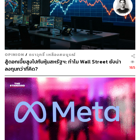
กว่า 7 ปีในการใช้ AI เพื่อการลงทุน โดยบทเรียนสำคัญที่
บริษัทหลักทรัพย์จัดการกองทุน ไทยพาณิชย์ จำกัด (SCBAM)
ค้นพบคือ การมี AI ที่เก่งเพียงด้านเดียวไม่เพียงพออีกต่อไป
ในช่วงแรกของการพัฒนา AI เพื่อการลงทุน บลจ.ไทย
พาณิชย์ วิจัยและทดสอบระบบอย่างรอบด้าน โดยระหว่าง
การทดสอบในสภาพแวดล้อมจำลอง (Simulation) พบ
ประเด็นสำคัญที่ต้องพัฒนาหลายประการ เช่น การเชื่อมโยง
OPINION
/
ตราวุทธิ์ เหลืองสมบูรณ์
สู้ดอกเบี้ยสูงไปกับหุ้นสหรัฐฯ: ทำไม Wall Street ยังน่า
การวิเคราะห์หุ้นไทยกับผลกระทบจากปัจจัยต่างประเทศ การ
165
ลงทุนกว่าที่คิด?
เพิ่มความยืดหยุ่นในการปรับตัวตามสภาวะตลาด และการเร่ง
ความเร็วในการประมวลผลเพื่อคว้าโอกาสในการลงทุน จาก
การศึกษาและพัฒนาอย่างต่อเนื่องนี้ จึงนำไปสู่การสร้าง AI
Factory ที่ผสานระบบ AI หลายส่วนเข้าด้วยกันอย่างมี
ประสิทธิภาพ
3 หลักการสำคัญของ AI Factory จากการพัฒนาโดย
SCBAM