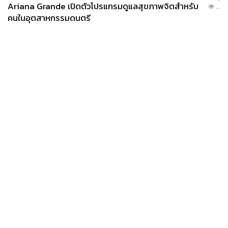
Ariana Grande เปิดตัวโปรแกรมดูแลสุขภาพจิตสำหรับ
...
คนในอุตสาหกรรมดนตรี
News
Wealth
Pop
Podcast
Video
Now
Opinion
Careers
Events
Privacy
About
Contact
Policy
FOR
ADVERTISING
MEMBERSHIP