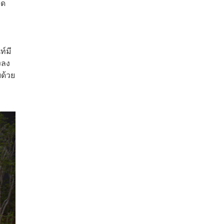
อด
ท์มี
งลง
ยด้วย