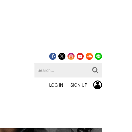
LOG IN
SIGN UP