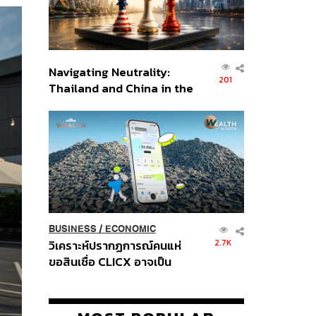
Navigating Neutrality:
201
Thailand and China in the
Age of a New Global
Order
BUSINESS
/
ECONOMIC
2.7K
วิเคราะห์ปรากฏการณ์คนแห่
ขอสินเชื่อ CLICX อาจเป็น
เพียงยอดภูเขาน้ำแข็ง ของ
ปัญหาหนี้ครัวเรือนไทยที่ถูกซุก
ไว้