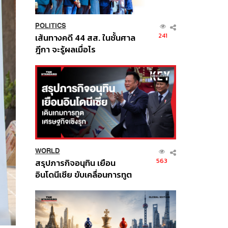
POLITICS
241
เส้นทางคดี 44 สส. ในชั้นศาล
ฎีกา จะรู้ผลเมื่อไร
WORLD
563
สรุปภารกิจอนุทิน เยือน
อินโดนีเซีย ขับเคลื่อนการทูต
เศรษฐกิจเชิงรุก ประกาศหุ้น
ส่วนยุทธศาสตร์ไทย –
อินโดนีเซีย