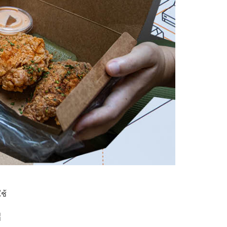
ช้
่
่