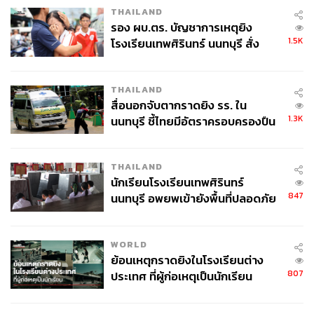
THAILAND
รอง ผบ.ตร. บัญชาการเหตุยิง
1.5K
โรงเรียนเทพศิรินทร์ นนทบุรี สั่ง
ค้นหา 2 รอบยืนยันไร้คนติดค้าง พบ
ศพปู่-ย่าที่บ้านพักผู้ก่อเหตุ
TAGS:
งานวิจัย
สมาธิ
Cardio
Dopamine
BBC
สุขภาพ
สมอง
การออกกำลังกาย
THAILAND
สื่อนอกจับตากราดยิง รร. ใน
1.3K
นนทบุรี ชี้ไทยมีอัตราครอบครองปืน
สูงในระดับต้นของภูมิภาค
THAILAND
นักเรียนโรงเรียนเทพศิรินทร์
847
นนทบุรี อพยพเข้ายังพื้นที่ปลอดภัย
ชั่วคราว หลังเหตุใช้อาวุธปืนภายใน
250
โรงเรียนคลี่คลาย
WORLD
ย้อนเหตุกราดยิงในโรงเรียนต่าง
ABOUT THE AUTHOR
807
ประเทศ ที่ผู้ก่อเหตุเป็นนักเรียน
อนุชิต ไกรวิจิตร
Content Creator ประจำกองบรรณาธิการข่าว