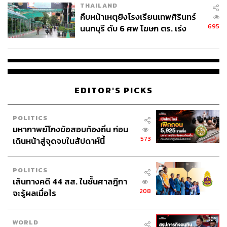
กีฬา สำนักข่าว THE STANDARD ผู้มีงาน
THAILAND
อดิเรกคือการสัมภาษณ์ BNK48
คืบหน้าเหตุยิงโรงเรียนเทพศิรินทร์
695
นนทบุรี ดับ 6 ศพ โฆษก ตร. เร่ง
สอบปมขโมยปืนปู่ก่อเหตุ
EDITOR'S PICKS
POLITICS
มหากาพย์โกงข้อสอบท้องถิ่น ก่อน
573
เดินหน้าสู่จุดจบในสัปดาห์นี้
POLITICS
เส้นทางคดี 44 สส. ในชั้นศาลฎีกา
208
จะรู้ผลเมื่อไร
WORLD