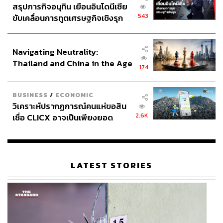
สรุปภารกิจอนุทิน เยือนอินโดนีเซีย
543
ขับเคลื่อนการทูตเศรษฐกิจเชิงรุก
ประกาศหุ้นส่วนยุทธศาสตร์ไทย –
อินโดนีเซีย
Navigating Neutrality:
Thailand and China in the Age
174
of a New Global Order
BUSINESS
/
ECONOMIC
วิเคราะห์ปรากฏการณ์คนแห่ขอสิน
2.6K
เชื่อ CLICX อาจเป็นเพียงยอด
ภูเขาน้ำแข็ง ของปัญหาหนี้ครัว
เรือนไทยที่ถูกซุกไว้
LATEST STORIES