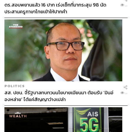
ตร.สอบพยานแล้ว 16 ปาก เร่งเช็กที่มากระสุน 98 นัด
...
ประสานครูภาษาไทยเข้าให้ปากคำ
POLITICS
สส. ปชน. จี้รัฐบาลทบทวนนโยบายเมียนมา ต้อนรับ ‘มินอ่
...
องหล่าย’ ได้แค่สัญญาว่างเปล่า