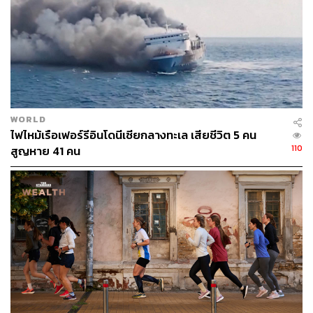
WORLD
ไฟไหม้เรือเฟอร์รีอินโดนีเซียกลางทะเล เสียชีวิต 5 คน
110
สูญหาย 41 คน