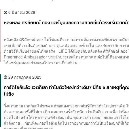
6 มีนาคม 2026
หลิงหลิง ศิริลักษณ์ คอง แชร์มุมมองความสวยที่แท้จริงเริ่มจากข
หลิงหลิง ศิริลักษณ์ คอง ไม่ใช่คนที่จะตามเทรนด์ความงามเพียงเพราะมัน
เธอเลือกที่จะเป็นตัวของตัวเอง ดูแลตัวเองจากข้างใน และจัดการกับอาร
ด้วยวิธีที่เรียบง่ายแต่ได้ผลจริง LIFE ได้นั่งคุยกับหลิงหลิง ศิริลักษณ์ ค
Fragrance Ambassador ประจำประเทศไทยคนล่าสุด ต่อไปนี้คือบทสนทน
ได้แชร์มุมมองอย่างตรงไปตรงมาเกี่ยวกับ ค...
29 กรกฎาคม 2025
คาร์ดิโอก็แล้ว เวตก็ยก ทำไมตัวใหญ่กว่าเดิม? นี่คือ 5 สาเหตุที่ค
ไม่ถึง
วิ่งแทบตาย เวตก็ยกไม่ขาด แต่พอส่องกระจกกลับรู้สึกว่าตัวใหญ่กว่าเดิม
ตัวเลขบนตาชั่งที่ไม่กระดิก แถมบางครั้งยังหนักกว่าเดิมอีก! เราเชื่อว่านี่คง
ปวดใจสำหรับใครหลายคนที่กำลังมุ่งมั่น ทุ่มเทเวลา แรงกายและแรงใจไ
กำลังกาย ก่อนที่จะถอดใจล้มเลิกไป เราอยากบอกว่านี่เป็นเรื่องปกติที่เกิดข
หลายคน ซึ่งสาเหตุอาจมาจา...