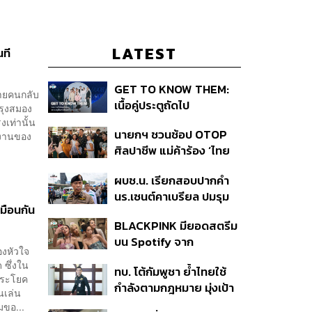
LATEST
นที
GET TO KNOW THEM:
ลายคนกลับ
เนื้อคู่ประตูถัดไป
บำรุงสมอง
งเท่านั้น
นายกฯ ชวนช้อป OTOP
งานของ
ศิลปาชีพ แม่ค้าร้อง ‘ไทย
ช่วยไทย พลัส’ สุดยอด
ผบช.น. เรียกสอบปากคำ
ถามมีต่อไหม นายกฯ ตอบ
นร.เซนต์คาเบรียล ปมรุม
‘เดี๋ยวจะพยายาม’
มือนกัน
ทำร้ายเพื่อน-ใช้ปืนขู่ สั่ง
BLACKPINK มียอดสตรีม
ดำเนินคดีแล้ว
บน Spotify จาก
งหัวใจ
ประเทศไทยสูงถึง 536 ล้าน
 ซึ่งใน
ทบ. โต้กัมพูชา ย้ำไทยใช้
ครั้ง ตลอด 10 ปีที่ผ่านมา
นประโยค
กำลังตามกฎหมาย มุ่งเป้า
นเล่น
หมายทางทหาร ชี้ความเสีย
มขอ...