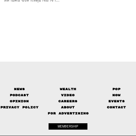
News
Wealth
Pop
Podcast
Video
Now
Opinion
Careers
Events
Privacy Policy
About
Contact
FOR ADVERTISING
MEMBERSHIP