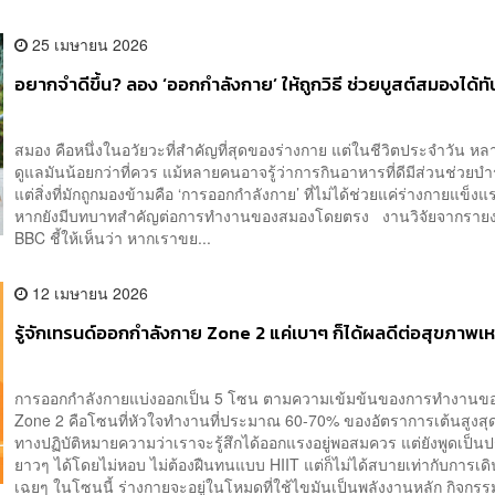
25 เมษายน 2026
อยากจำดีขึ้น? ลอง ‘ออกกำลังกาย’ ให้ถูกวิธี ช่วยบูสต์สมองได้ทั
สมอง คือหนึ่งในอวัยวะที่สำคัญที่สุดของร่างกาย แต่ในชีวิตประจำวัน ห
ดูแลมันน้อยกว่าที่ควร แม้หลายคนอาจรู้ว่าการกินอาหารที่ดีมีส่วนช่วย
แต่สิ่งที่มักถูกมองข้ามคือ ‘การออกกำลังกาย’ ที่ไม่ได้ช่วยแค่ร่างกายแข็งแร
หากยังมีบทบาทสำคัญต่อการทำงานของสมองโดยตรง งานวิจัยจากราย
BBC ชี้ให้เห็นว่า หากเราขย...
12 เมษายน 2026
รู้จักเทรนด์ออกกำลังกาย Zone 2 แค่เบาๆ ก็ได้ผลดีต่อสุขภาพเห
การออกกำลังกายแบ่งออกเป็น 5 โซน ตามความเข้มข้นของการทำงานขอ
Zone 2 คือโซนที่หัวใจทำงานที่ประมาณ 60-70% ของอัตราการเต้นสูงสุด
ทางปฏิบัติหมายความว่าเราจะรู้สึกได้ออกแรงอยู่พอสมควร แต่ยังพูดเป็
ยาวๆ ได้โดยไม่หอบ ไม่ต้องฝืนทนแบบ HIIT แต่ก็ไม่ได้สบายเท่ากับการเดิ
เฉยๆ ในโซนนี้ ร่างกายจะอยู่ในโหมดที่ใช้ไขมันเป็นพลังงานหลัก กิจกรร