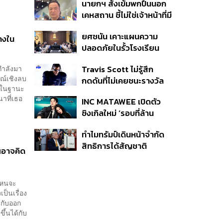
นายกฯ สั่งเข้มพกปืนนอก
หายไทยไม่อาจลบด้วย
เคหสถาน ชี้ไม่ใช่เจ้าหน้าที่มี
ข้อมูลบิดเบือน
โทษอุกฉกรรจ์ ปืนถูกขโมย
ยศชนัน เคาะแผนความ
ก่อเหตุ เจ้าของร่วมรับผิด
้างใน
ปลอดภัยในรั้วโรงเรียน
90 วัน ส่งนักสุขภาพจิต
Travis Scott ไม่รู้สึก
กำลังมา
ดูแล-คุมเข้มคัดกรองสิ่ง
มณ์เชิงลบ
กดดันที่ไม่เคยชนะรางวัล
ผิดกฎหมาย
อง ในฐานะ
แกรมมี่ แม้มีชื่อเข้าชิงมา
าที่เธอ
INC MATAWEE เปิดตัว
แล้ว 10 ครั้ง
ซิงเกิลใหม่ ‘รอบที่ล้าน
(Loop)’ ที่ได้ เน PERSES
ทำไมทรัมป์เดินหน้าจำกัด
มาแสดงในมิวสิกวิดีโอ
สิทธิการได้สัญชาติ
ุณอาจคิด
อเมริกันโดยกำเนิดอีกครั้ง
แม้ศาลสูงสุดเคยตัดสิน
คัดค้าน
 ไหนจะ
เป็นเรื่อง
ปกับออก
ึ้นได้กับ