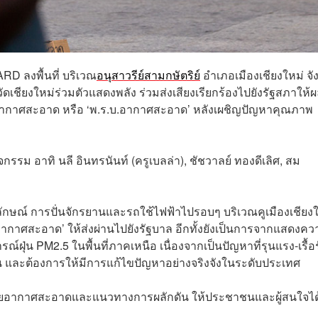
D ลงพื้นที่ บริเวณ
อนุสาวรีย์สามกษัตริย์
อำเภอเมืองเชียงใหม่ จั
เชียงใหม่ร่วมตัวแสดงพลัง ร่วมส่งเสียงเรียกร้องไปยังรัฐสภาให้ผ
ื่ออากาศสะอาด หรือ ‘พ.ร.บ.อากาศสะอาด’ หลังเผชิญปัญหาคุณภาพ
ม อาทิ นลี อินทรนันท์ (ครูเบลล่า), ชัชวาลย์ ทองดีเลิศ, สม
ษณ์ การปั่นจักรยานและรถใช้ไฟฟ้าไปรอบๆ บริเวณคูเมืองเชียงใ
.อากาศสะอาด’ ให้ส่งผ่านไปยังรัฐบาล อีกทั้งยังเป็นการจากแสดงค
น PM2.5 ในพื้นที่ภาคเหนือ เนื่องจากเป็นปัญหาที่รุนแรง-เรื้อร
น และต้องการให้มีการแก้ไขปัญหาอย่างจริงจังในระดับประเทศ
ฎหมายอากาศสะอาดและแนวทางการผลักดัน ให้ประชาชนและผู้สนใจได