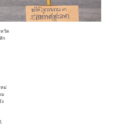
งหวัด
ลัก
หม่
วาม
ัง
้