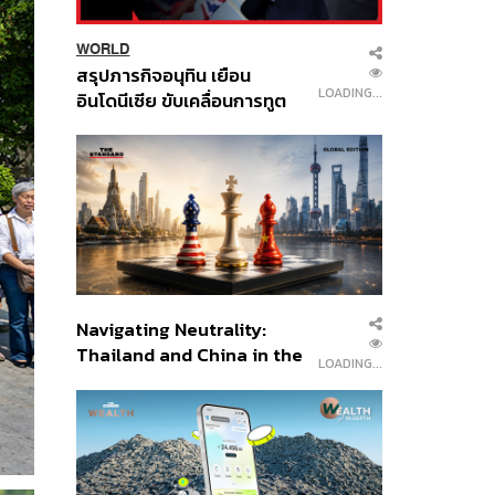
WORLD
สรุปภารกิจอนุทิน เยือน
LOADING...
อินโดนีเซีย ขับเคลื่อนการทูต
เศรษฐกิจเชิงรุก ประกาศหุ้น
ส่วนยุทธศาสตร์ไทย –
อินโดนีเซีย
Navigating Neutrality:
Thailand and China in the
LOADING...
Age of a New Global
Order