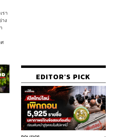
าเรา
ย่าง
่า
พศ
EDITOR'S PICK