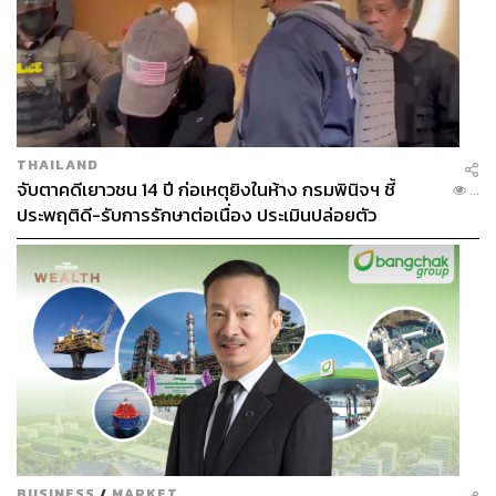
THAILAND
จับตาคดีเยาวชน 14 ปี ก่อเหตุยิงในห้าง กรมพินิจฯ ชี้
...
ประพฤติดี-รับการรักษาต่อเนื่อง ประเมินปล่อยตัว
BUSINESS
/
MARKET