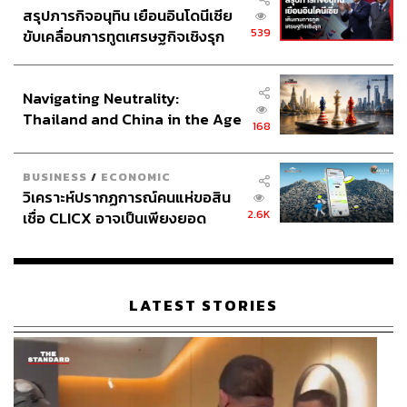
สรุปภารกิจอนุทิน เยือนอินโดนีเซีย
539
ขับเคลื่อนการทูตเศรษฐกิจเชิงรุก
ประกาศหุ้นส่วนยุทธศาสตร์ไทย –
อินโดนีเซีย
Navigating Neutrality:
Thailand and China in the Age
168
of a New Global Order
BUSINESS
/
ECONOMIC
วิเคราะห์ปรากฏการณ์คนแห่ขอสิน
2.6K
เชื่อ CLICX อาจเป็นเพียงยอด
ภูเขาน้ำแข็ง ของปัญหาหนี้ครัว
เรือนไทยที่ถูกซุกไว้
LATEST STORIES