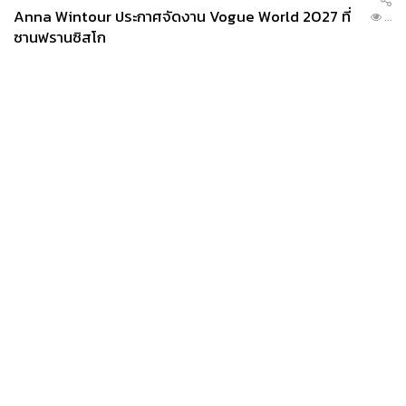
Anna Wintour ประกาศจัดงาน Vogue World 2027 ที่
...
ซานฟรานซิสโก
News
Wealth
Pop
Podcast
Video
Now
Opinion
Careers
Events
Privacy
About
Contact
Policy
FOR
ADVERTISING
MEMBERSHIP