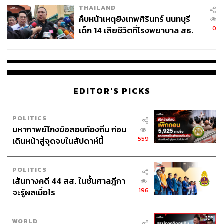
THAILAND
คืบหน้าเหตุยิงเทพศิรินทร์ นนทบุรี
0
เด็ก 14 เสียชีวิตที่โรงพยาบาล สธ.
ยืนยันครูเสียชีวิต 5 ราย เจ็บ 22
ราย
EDITOR'S PICKS
POLITICS
มหากาพย์โกงข้อสอบท้องถิ่น ก่อน
559
เดินหน้าสู่จุดจบในสัปดาห์นี้
POLITICS
เส้นทางคดี 44 สส. ในชั้นศาลฎีกา
196
จะรู้ผลเมื่อไร
WORLD