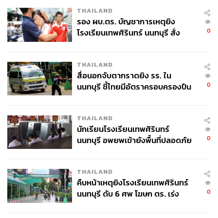
THAILAND
รอง ผบ.ตร. บัญชาการเหตุยิง
0
โรงเรียนเทพศิรินทร์ นนทบุรี สั่ง
ค้นหา 2 รอบยืนยันไร้คนติดค้าง พบ
ศพปู่-ย่าที่บ้านพักผู้ก่อเหตุ
THAILAND
สื่อนอกจับตากราดยิง รร. ใน
0
นนทบุรี ชี้ไทยมีอัตราครอบครองปืน
สูงในระดับต้นของภูมิภาค
THAILAND
นักเรียนโรงเรียนเทพศิรินทร์
0
นนทบุรี อพยพเข้ายังพื้นที่ปลอดภัย
ชั่วคราว หลังเหตุใช้อาวุธปืนภายใน
โรงเรียนคลี่คลาย
THAILAND
คืบหน้าเหตุยิงโรงเรียนเทพศิรินทร์
0
นนทบุรี ดับ 6 ศพ โฆษก ตร. เร่ง
สอบปมขโมยปืนปู่ก่อเหตุ