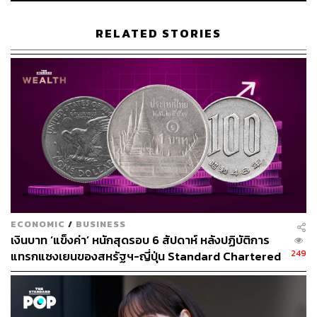
อย่างไรก็ตาม การที่ตลาดหุ้นญี่ปุ่นปรับตัวขึ้นมาราว 25% ใน
RELATED STORIES
ปีนี้ และเป็นหนึ่งในตลาดหุ้นที่ให้ผลตอบแทนสูงที่สุดในโลก
ทำให้นักลงทุนสถาบันบางแห่งมีมุมมองเชิงลบและปรับมุม
มองต่อหุ้นญี่ปุ่นลงเช่นกัน
อย่าง HSBC Global Research ระบุเมื่อวันที่ 29 มิถุนายนที่
ผ่านมาว่า ให้น้ำหนักหุ้นญี่ปุ่นน้อยกว่าตลาด (Underweight)
เนื่องจากราคาหุ้นที่ปรับตัวขึ้นมาเร็วเกินไป หลังจากที่ดัชนี
Nikkei ทำจุดสูงสุดรอบ 33 ปี
ขณะที่ Natixis บริษัทลงทุนของฝรั่งเศสปรับลดน้ำหนักหุ้น
ญี่ปุ่นลงเช่นกัน จากความกังวลต่อการชะลอตัวของเศรษฐกิจ
ECONOMIC
/
BUSINESS
โลก ซึ่งอาจกระทบต่อการส่งออกของบริษัทญี่ปุ่น รวมทั้งการ
เงินบาท ‘แข็งค่า’ หนักสุดรอบ 6 สัปดาห์ หลังปฏิบัติการ
อ่อนค่าของเงินเยนอย่างหนักก็อาจเป็นแรงต้านได้เช่นกัน
249
แทรกแซงเยนของสหรัฐฯ-ญี่ปุ่น Standard Chartered
เปิดเป้าสิ้นปีนี้จ่อแข็งต่อแตะ 32.50 บาทต่อดอลลาร์
อ้างอิง:
BlackRock, other investment firms boost outlooks for
Japan stocks – Nikkei Asia