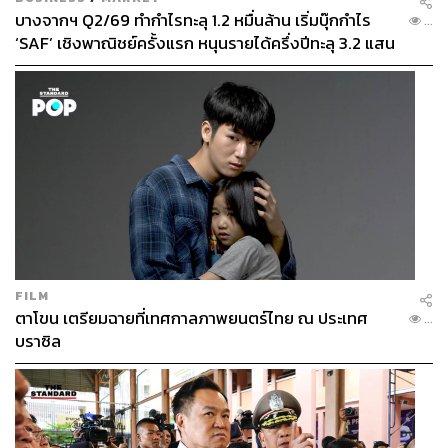
บางจากฯ Q2/69 ทำกำไรทะลุ 1.2 หมื่นล้าน เริ่มบุ๊กกำไร
...
‘SAF’ เชิงพาณิชย์ครั้งแรก หนุนรายได้ครึ่งปีทะลุ 3.2 แสน
ล้าน
FILM
ตาโขน เตรียมฉายที่เทศกาลภาพยนตร์ไทย ณ ประเทศ
...
บราซิล