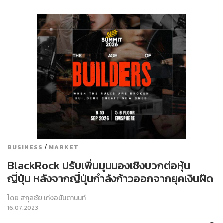
/
BUSINESS
MARKET
BlackRock ปรับเพิ่มมุมมองเชิงบวกต่อหุ้น
ญี่ปุ่น หลังจากญี่ปุ่นกำลังก้าวออกจากยุคเงินฝืด
โดย
สกุลชัย เก่งอนันตานนท์
16.07.2023