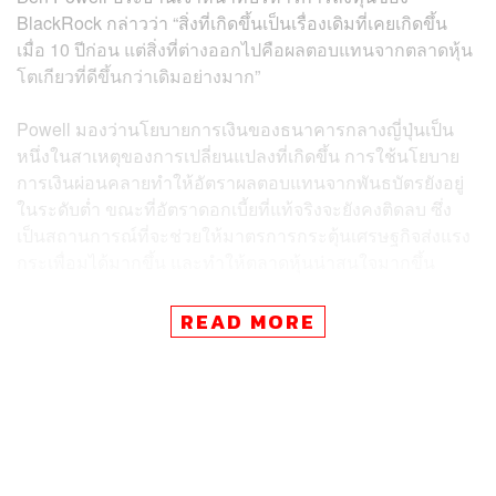
BlackRock กล่าวว่า “สิ่งที่เกิดขึ้นเป็นเรื่องเดิมที่เคยเกิดขึ้น
เมื่อ 10 ปีก่อน แต่สิ่งที่ต่างออกไปคือผลตอบแทนจากตลาดหุ้น
โตเกียวที่ดีขึ้นกว่าเดิมอย่างมาก”
Powell มองว่านโยบายการเงินของธนาคารกลางญี่ปุ่นเป็น
หนึ่งในสาเหตุของการเปลี่ยนแปลงที่เกิดขึ้น การใช้นโยบาย
การเงินผ่อนคลายทำให้อัตราผลตอบแทนจากพันธบัตรยังอยู่
ในระดับต่ำ ขณะที่อัตราดอกเบี้ยที่แท้จริงจะยังคงติดลบ ซึ่ง
เป็นสถานการณ์ที่จะช่วยให้มาตรการกระตุ้นเศรษฐกิจส่งแรง
กระเพื่อมได้มากขึ้น และทำให้ตลาดหุ้นน่าสนใจมากขึ้น
นอกจาก BlackRock แล้ว บริษัทอย่าง Schroders และ
READ MORE
Amundi ต่างก็ปรับมุมมองต่อหุ้นญี่ปุ่นขึ้นสู่ระดับ Neutral เช่น
กัน
ปัจจุบันญี่ปุ่นกำลังก้าวออกจากยุคของเงินฝืด และอยู่ระหว่าง
การปรับปรุงธรรมาภิบาลของบริษัทเอกชน ซึ่งช่วยให้นัก
ลงทุนมีมุมมองเชิงบวกต่อหุ้นญี่ปุ่น ขณะที่เงินเฟ้อในญี่ปุ่นเริ่ม