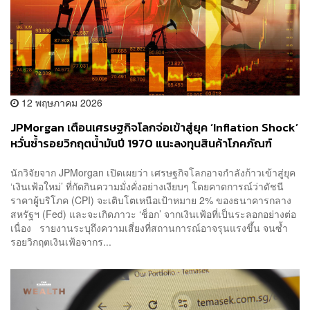
12 พฤษภาคม 2026
JPMorgan เตือนเศรษฐกิจโลกจ่อเข้าสู่ยุค ‘Inflation Shock’
หวั่นซ้ำรอยวิกฤตน้ำมันปี 1970 แนะลงทุนสินค้าโภคภัณฑ์
กระจายความเสี่ยง รักษาความมั่งคั่ง
นักวิจัยจาก JPMorgan เปิดเผยว่า เศรษฐกิจโลกอาจกำลังก้าวเข้าสู่ยุค
‘เงินเฟ้อใหม่’ ที่กัดกินความมั่งคั่งอย่างเงียบๆ โดยคาดการณ์ว่าดัชนี
ราคาผู้บริโภค (CPI) จะเติบโตเหนือเป้าหมาย 2% ของธนาคารกลาง
สหรัฐฯ (Fed) และจะเกิดภาวะ ‘ช็อก’ จากเงินเฟ้อที่เป็นระลอกอย่างต่อ
เนื่อง รายงานระบุถึงความเสี่ยงที่สถานการณ์อาจรุนแรงขึ้น จนซ้ำ
รอยวิกฤตเงินเฟ้อจากร...