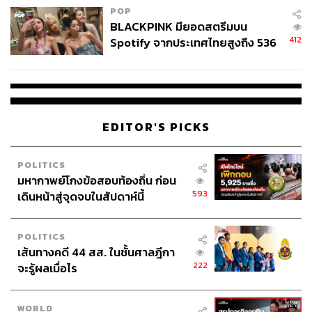
POP
BLACKPINK มียอดสตรีมบน
412
Spotify จากประเทศไทยสูงถึง 536
ล้านครั้ง ตลอด 10 ปีที่ผ่านมา
EDITOR'S PICKS
POLITICS
มหากาพย์โกงข้อสอบท้องถิ่น ก่อน
593
เดินหน้าสู่จุดจบในสัปดาห์นี้
POLITICS
เส้นทางคดี 44 สส. ในชั้นศาลฎีกา
222
จะรู้ผลเมื่อไร
WORLD