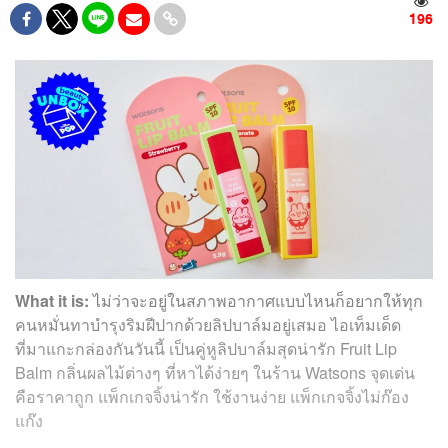
196
What it is:
ไม่ว่าจะอยู่ในสภาพอากาศแบบไหนก็อยากให้ทุก
คนหมั่นทาบำรุงริมฝีปากด้วยลิปบาล์มอยู่เสมอ ไอเท็มเด็ด
ที่มาแกะกล่องกันวันนี้ เป็นคู่หูลิปบาล์มสุดน่ารัก Fruit Lip
Balm กลิ่นผลไม้ต่างๆ ที่หาได้ง่ายๆ ในร้าน Watsons จุดเด่น
คือราคาถูก แพ็กเกจจิ้งน่ารัก ใช้งานง่าย แพ็กเกจจิ้งไม่ก๊อง
แก๊ง