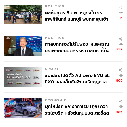
POLITICS
ผลชันสูตร 8 ศพ เหตุยิงใน รร.
1.1K
เทพศิรินทร์ นนทบุรี พบกระสุนเข้า
จุดสำคัญ ‘ศีรษะ-หน้าอก’ ครูถูกยิง
4 นัด จากระยะไกล
POLITICS
ศาลปกครองไม่รับฟ้อง ‘หมอสรณ’
859
ขอเพิกถอนมติสรรหา กสทช. ชี้ยัง
ไม่ใช่ผู้เดือดร้อนเสียหาย
SPORT
adidas เปิดตัว Adizero EVO SL
809
EXO คอลเล็กชันพิเศษรับฤดูกาล
College Football
ECONOMIC
ยุคใหม่รถ EV ราคาเริ่ม (ถูก) กว่า
586
รถไฮบริด หลังต้นทุนแบตเตอรี่ลด
ลง - จีนแห่บุกตลาดเกิดใหม่