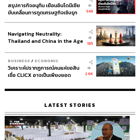
สรุปภารกิจอนุทิน เยือนอินโดนีเซีย
549
ขับเคลื่อนการทูตเศรษฐกิจเชิงรุก
ประกาศหุ้นส่วนยุทธศาสตร์ไทย –
อินโดนีเซีย
Navigating Neutrality:
Thailand and China in the Age
185
of a New Global Order
BUSINESS
/
ECONOMIC
วิเคราะห์ปรากฏการณ์คนแห่ขอสิน
2.6K
เชื่อ CLICX อาจเป็นเพียงยอด
ภูเขาน้ำแข็ง ของปัญหาหนี้ครัว
เรือนไทยที่ถูกซุกไว้
LATEST STORIES