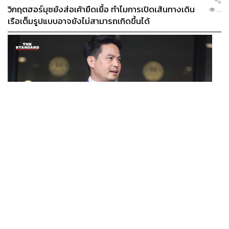
วิกฤตฮอร์มุซยังส่อเค้ายืดเยื้อ ทำไมการเปิดเส้นทางเดิน
...
เรือเต็มรูปแบบอาจยังไม่สามารถเกิดขึ้นได้
POLITICS
/
THAILAND
ภราดรมอง ก.ท่องเที่ยวฯ ขอใช้งบจาก พ.ร.ก. กู้เงินฯ ทำ
...
โครงการไทยเที่ยวไทยพลัส ถือว่าเข้าเกณฑ์กู้เงินฉุกเฉิน