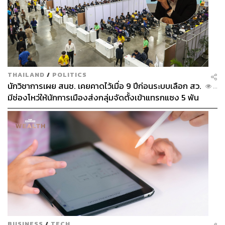
THAILAND
/
POLITICS
นักวิชาการเผย สนช. เคยคาดไว้เมื่อ 9 ปีก่อนระบบเลือก สว.
...
มีช่องโหว่ให้นักการเมืองส่งกลุ่มจัดตั้งเข้าแทรกแซง 5 พัน
ล้านยึดประเทศได้
BUSINESS
/
TECH