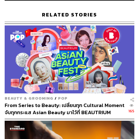
RELATED STORIES
196
ABOUT THE AUTHOR
ภูริตา บุญล้อม
Beauty Editor | THE STANDARD LIFE
ABOUT THE PHOTOGRAPHER
นวลตา วงศ์เจริญ
The Standardth’s Portrait Photographer
BEAUTY & GROOMING
/
POP
From Series to Beauty: เปลี่ยนทุก Cultural Moment
165
จับทุกกระแส Asian Beauty มาไว้ที่ BEAUTRIUM
[Advertorial]