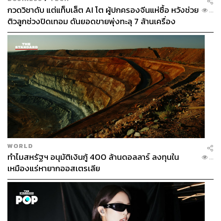
กวดวิชาดับ แต่แท็บเล็ต AI โต ผู้ปกครองจีนแห่ซื้อ หวังช่วย
...
ติวลูกช่วงปิดเทอม ดันยอดขายพุ่งทะลุ 7 ล้านเครื่อง
WORLD
ทำไมสหรัฐฯ อนุมัติเงินกู้ 400 ล้านดอลลาร์ ลงทุนใน
...
เหมืองแร่หายากออสเตรเลีย