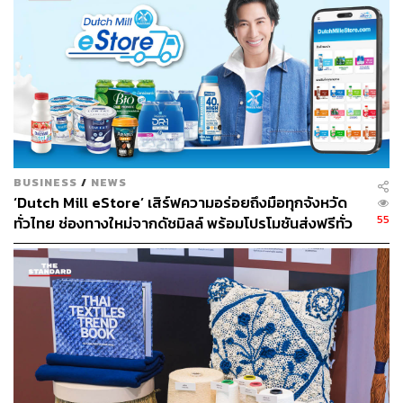
ขับเคลื่อนเทรนด์ความงาม
ภายใต้การเติบโตของ Asian Beauty วันนี้ ไม่ได้ถูกขับเคลื่อน
ด้วยแบรนด์เพียงอย่างเดียว แต่ถูกผลักดันด้วย Pop Culture
และ Viral Culture ทั้งจากซีรีส์เกาหลี ไอดอลจีน อินฟลูเอน
เซอร์ญี่ปุ่น ไปจนถึงคอนเทนต์ไวรัลบน TikTok ล้วนกลาย
เป็นต้นกำเนิดของ Beauty Trend ใหม่ๆ ทุกสัปดาห์ สิ่งเหล่านี้
หลอมรวมกันจนเกิดเป็น ‘Culture-Led Beauty’ หรือการขับ
BUSINESS
/
NEWS
เคลื่อนเทรนด์ความงามโดยมีวัฒนธรรมเป็นศูนย์กลาง
‘Dutch Mill eStore’ เสิร์ฟความอร่อยถึงมือทุกจังหวัด
55
ทั่วไทย ช่องทางใหม่จากดัชมิลล์ พร้อมโปรโมชันส่งฟรีทั่ว
ทำไมแนวทางนี้จึงช่วยให้ธุรกิจสร้างความสัมพันธ์ที่จริงใจ
ประเทศ ส่งไว สั่งก่อนเที่ยง ได้ของวันถัดไป ส่งสินค้าแบบ
และยั่งยืนกับผู้บริโภค?
เย็นตรงจากโรงงาน [ADVERTORIAL]
นั่นเป็นเพราะวัฒนธรรมไม่ใช่เทรนด์ แต่คือระบบที่มีชีวิต ซึ่ง
ประกอบด้วยผู้คน พฤติกรรม ค่านิยม สุนทรียศาสตร์ และ
ประสบการณ์ร่วมกัน
สอดคล้องกับรายงานจาก Intel Market Research ที่ระบุว่า