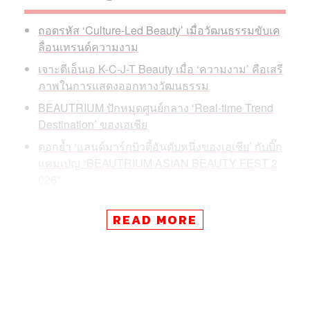
ถอดรหัส ‘Culture-Led Beauty’ เมื่อวัฒนธรรมขับเค
ลื่อนเทรนด์ความงาม
เจาะดีเอ็นเอ K-C-J-T Beauty เมื่อ ‘ความงาม’ คือเสรี
ภาพในการแสดงออกทางวัฒนธรรม
BEAUTRIUM ปักหมุดศูนย์กลาง ‘Real-time Trend
Destination’ ของเอเชีย
ตอกย้ำ ‘แลนด์มาร์กบิวตี้อันดับหนึ่งของเอเชีย’ กับบิ๊ก
แคมเปญ “BEAUTRIUM ASIAN BEAUTY FEST 2
026”
READ MORE
มูลค่าตลาด Beauty & Personal Care ในภูมิภาค Asia-
Pacific คาดการณ์ว่าจะเติบโตจาก 147.5 พันล้านดอลลาร์ใน
ปี 2025 ไปแตะ 216.9 พันล้านดอลลาร์ภายในปี 2031