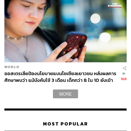
WORLD
ออสเตรเลียป้องนโยบายแบนโซเชียลเยาวชน หลังผลการ
168
ศึกษาพบว่า แม้บังคับใช้ 3 เดือน เด็กกว่า 8 ใน 10 ยังเข้า
ถึง
โซเชียลมีเดียในยุคนี้จึงไม่ได้แค่สะท้อนวัฒนธรรม แต่สร้าง
MORE
Cultural Moment เองได้ อย่างกรณีของแบรนด์สกินแคร์
เกาหลี COSRX ที่เปิดตัวผลิตภัณฑ์ Advanced Snail 96
Mucin Power Essence มาตั้งแต่ปี 2014 แต่เมื่ออินฟลูเอน
เซอร์เริ่มหยิบมารีวิวผลลัพธ์จนเกิดกระแสไวรัล แฮชแท็ก
#AdvancedSnail96 ก็มียอดเข้าชมกว่า 2 ล้านครั้ง และ
MOST POPULAR
#COSRXSnailMucin พุ่งสูงกว่า 32 ล้านครั้ง ส่งผลให้สินค้า