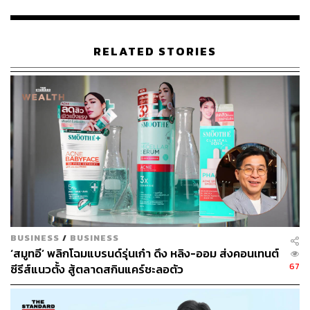
RELATED STORIES
BUSINESS
/
BUSINESS
‘สมูทอี’ พลิกโฉมแบรนด์รุ่นเก๋า ดึง หลิง-ออม ส่งคอนเทนต์
67
ซีรีส์แนวตั้ง สู้ตลาดสกินแคร์ชะลอตัว
ถอดรหัส ‘Culture-Led Beauty’ เมื่อวัฒนธรรม