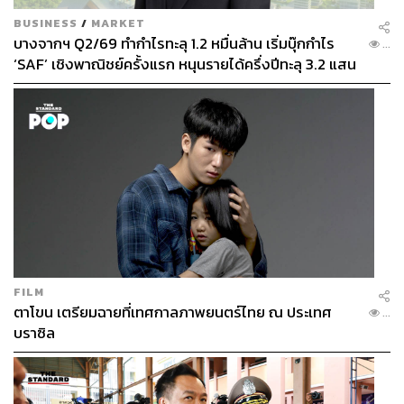
จีน ญี่ปุ่น ไทย และเอเชียตะวันออกเฉียงใต้
BUSINESS
/
MARKET
บางจากฯ Q2/69 ทำกำไรทะลุ 1.2 หมื่นล้าน เริ่มบุ๊กกำไร
...
ทำให้ BEAUTRIUM เป็นหนึ่งในผู้เล่นที่มีความหลากหลาย
‘SAF’ เชิงพาณิชย์ครั้งแรก หนุนรายได้ครึ่งปีทะลุ 3.2 แสน
ของแบรนด์ความงามเอเชียมากที่สุดในตลาด
ล้าน
ที่ผ่านมาบิวเทรี่ยมประสบความสำเร็จอย่างมากในการสร้าง
พื้นที่ให้คนไทยเข้าถึง Asian Beauty ผ่านเทศกาลประจำปี ไม่
ว่าจะเป็น BEAUTRIUM Asian Beauty Fest 2025 มหกรรม
ความงามที่รวมบิวตี้แบรนด์จาก 5 สัญชาติ ได้แก่ เกาหลีใต้
ญี่ปุ่น จีน อินโดนีเซีย และไทย มาไว้ในที่เดียว รวมถึง
แคมเปญอย่าง K-BEAUTY Fest และ BEAUTRIUM Asian
Beauty สวยสับ ฉบับสาวเอเชีย
FILM
ตอกย้ำ ‘แลนด์มาร์กบิวตี้อันดับหนึ่งของเอเชีย’ กับ
ตาโขน เตรียมฉายที่เทศกาลภาพยนตร์ไทย ณ ประเทศ
...
บราซิล
บิ๊กแคมเปญ “BEAUTRIUM ASIAN BEAUTY
FEST 2026”