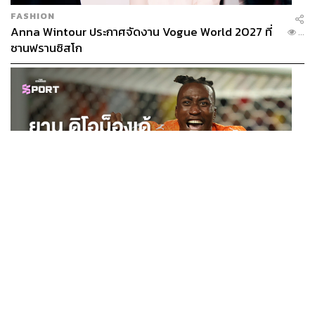
FASHION
Anna Wintour ประกาศจัดงาน Vogue World 2027 ที่
...
จัดใหญ่เสิร์ฟไอคอนระดับเอเชียมาแชร์เคล็ดลับความงาม นำ
ซานฟรานซิสโก
โดย ฟ่านปิงปิง (Fan Bingbing) ซุปตาร์ตัวแทนฝั่ง C-Beauty,
สามสาวสุดฮอต ก้อย-นัตตี้-ดรีม และเมคอัพอาร์ติสต์คิวทอง
ของเมืองไทยอย่าง น้องฉัตร
SPORT
ยาน ดิโอม็องเด้ 2 ปีก่อนยังไร้สโมสรอาชีพ สู่นักเตะค่าตัว
...
125 ล้านยูโร กับคำสัญญาถึงน้องสาวผู้ล่วงลับ