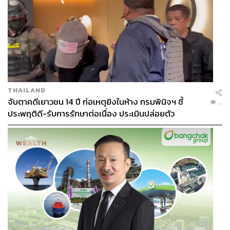
BEAUTRIUM ปักหมุดศูนย์กลาง ‘Real-time
THAILAND
Trend Destination’ ของเอเชีย
จับตาคดีเยาวชน 14 ปี ก่อเหตุยิงในห้าง กรมพินิจฯ ชี้
...
ประพฤติดี-รับการรักษาต่อเนื่อง ประเมินปล่อยตัว
BEAUTRIUM (บิวเทรี่ยม) เข้าใจดีว่า ‘ความรวดเร็วและ
ความน่าเชื่อถือ’ คือ Pain Point ของผู้บริโภคกลุ่มนี้ ในฐานะ
Real-time Trend Destination ผู้ทำหน้าที่คัดสรรบิวตี้ไอเท็ม
ไวรัลจากทั่วเอเชียมาเสิร์ฟให้ถึงมือผู้บริโภคทันทีแบบไม่ต้อง
รอพรีออเดอร์ จึงปักหมุดตัวเองให้เป็น ‘Asian Beauty
Destination’ ด้วยการปั้นสโตร์แนวคิดใหม่ ‘Curated Asian
Beauty Destination’ จับทุกกระแส Beauty เปลี่ยนทุก
Cultural Moment ให้กลายเป็น Beauty Trend จากทั้งเกาหลี