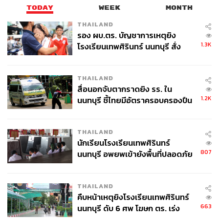
ตัวนี้กลายเป็นสินค้าขายดีอันดับ 8 ในหมวด Beauty &
TODAY
WEEK
MONTH
Personal Care บน Amazon ในปี 2023 ทันที
THAILAND
รอง ผบ.ตร. บัญชาการเหตุยิง
1.3K
โรงเรียนเทพศิรินทร์ นนทบุรี สั่ง
ค้นหา 2 รอบยืนยันไร้คนติดค้าง พบ
เจาะดีเอ็นเอ K-C-J-T Beauty เมื่อ ‘ความงาม’ คือ
ศพปู่-ย่าที่บ้านพักผู้ก่อเหตุ
เสรีภาพในการแสดงออกทางวัฒนธรรม
THAILAND
สื่อนอกจับตากราดยิง รร. ใน
1.2K
นนทบุรี ชี้ไทยมีอัตราครอบครองปืน
ประเทศไทยเป็นหนึ่งในตลาดที่ตอบรับเทรนด์เอเชียเร็วที่สุด
สูงในระดับต้นของภูมิภาค
หากมองในแง่ฟังก์ชัน ผลิตภัณฑ์เอเชียได้เปรียบแบรนด์ตะวัน
ตกเพราะคิดค้นมาให้เหมาะกับสภาพผิวและสภาพอากาศ
THAILAND
ร้อนชื้นของไทย ประกอบกับพฤติกรรมผู้บริโภคไทยที่สนุกกับ
นักเรียนโรงเรียนเทพศิรินทร์
การทดลอง พร้อมเปิดรับเอกลักษณ์และเปลี่ยนแบรนด์ตาม
807
นนทบุรี อพยพเข้ายังพื้นที่ปลอดภัย
กระแสโซเชียลได้ตลอดเวลา โดยมีโซเชียลมีเดียและพลัง
ชั่วคราว หลังเหตุใช้อาวุธปืนภายใน
Gen Z บน TikTok ทำหน้าที่สร้าง Cultural Moment ใหม่ๆ
โรงเรียนคลี่คลาย
ทำให้ K- Beauty C- Beauty J- Beauty เจาะตลาดไทยได้ง่าย
THAILAND
คืบหน้าเหตุยิงโรงเรียนเทพศิรินทร์
ขึ้น
663
นนทบุรี ดับ 6 ศพ โฆษก ตร. เร่ง