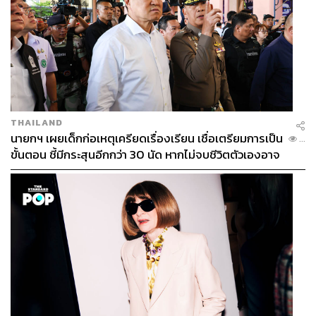
เพื่อเฉลิมฉลองความเป็นผู้นำด้านความงามแห่งเอเชีย บิวเทรี่
ยมเตรียมจัดอีเวนต์สุดยิ่งใหญ่แห่งปี BEAUTRIUM ASIAN
BEAUTY FEST 2026 ภายใต้คอนเซปต์ “Asian Beauty
Beyond Borders. Inspired by Asia, Defined by You” เพราะ
ความสวยไม่มีพรมแดน ให้คุณได้ Mix & Match ความสวยใน
แบบของตัวเอง เข้าถึงเทรนด์เอเชียได้ง่าย คุ้ม และมั่นใจ ช้อป
ได้ทันที ไม่ต้องง้อพรีออเดอร์
THAILAND
นายกฯ เผยเด็กก่อเหตุเครียดเรื่องเรียน เชื่อเตรียมการเป็น
...
ขั้นตอน ชี้มีกระสุนอีกกว่า 30 นัด หากไม่จบชีวิตตัวเองอาจ
สูญเสียเพิ่ม