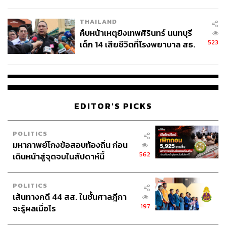
สอบปมขโมยปืนปู่ก่อเหตุ
อย่าง K-Beauty ประเทศไทยเป็นตลาดที่ใหญ่ที่สุดในภูมิภาค
เอเชียตะวันออกเฉียงใต้ มีมูลค่าสูงถึง 1.1 พันล้านดอลลาร์
THAILAND
สหรัฐ สะท้อนความผูกพันอันลึกซึ้งระหว่างผู้บริโภคไทยกับ
คืบหน้าเหตุยิงเทพศิรินทร์ นนทบุรี
วัฒนธรรมเกาหลี
523
เด็ก 14 เสียชีวิตที่โรงพยาบาล สธ.
ยืนยันครูเสียชีวิต 5 ราย เจ็บ 22
ขณะที่ J-Beauty โดดเด่นเรื่องของนวัตกรรมสกินแคร์ที่เน้น
ราย
ผลลัพธ์และความปลอดภัยสอดรับกับเทรนด์ใหญ่ของเอเชียที่
ผู้คนหันมาให้ความสำคัญกับสุขภาพผิวระยะยาว
EDITOR'S PICKS
และที่กำลังมาแรงคือ C-Beauty มาพร้อมกระแส ‘Douyin
Makeup’ และเทคนิค Dolly Eye ที่กำลังขับเคลื่อนให้เมคอัพ
POLITICS
สไตล์จีนได้กลายเป็นสินค้าส่งออกทางวัฒนธรรมที่ทรงพลัง
มหากาพย์โกงข้อสอบท้องถิ่น ก่อน
562
เดินหน้าสู่จุดจบในสัปดาห์นี้
จริงๆ แล้วประเทศไทยไม่ได้เป็นเพียงผู้รับเทรนด์เท่านั้น แต่
กำลังกลายเป็นผู้ส่งออกเทรนด์ T-Beauty ผ่านกระแส T-Pop
เช่นกัน โดยมีไอเทมอย่าง Waterproof Makeup เป็นไฮไลท์
POLITICS
เส้นทางคดี 44 สส. ในชั้นศาลฎีกา
และการแต่งหน้าลุค ‘Thai Glam’ ที่ผสมผสานความคมชัด
197
จะรู้ผลเมื่อไร
และความละมุนได้อย่างลงตัว