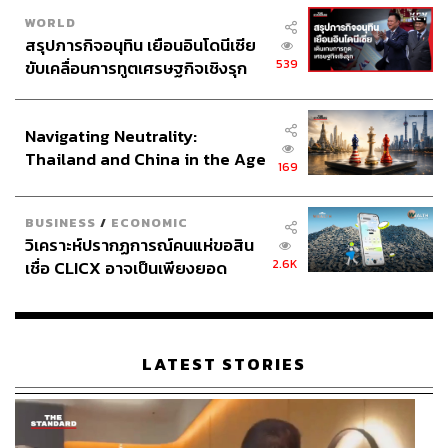
WORLD
สรุปภารกิจอนุทิน เยือนอินโดนีเซีย
539
ขับเคลื่อนการทูตเศรษฐกิจเชิงรุก
ประกาศหุ้นส่วนยุทธศาสตร์ไทย –
อินโดนีเซีย
Navigating Neutrality:
Thailand and China in the Age
169
of a New Global Order
BUSINESS
/
ECONOMIC
วิเคราะห์ปรากฏการณ์คนแห่ขอสิน
2.6K
เชื่อ CLICX อาจเป็นเพียงยอด
ภูเขาน้ำแข็ง ของปัญหาหนี้ครัว
เรือนไทยที่ถูกซุกไว้
LATEST STORIES