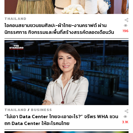
ตลาดความงามของกลุ่ม Gen Z ในเอเชียตะวันออกเฉียงใต้ มี
โซเชียลมีเดียและวิดีโอสั้นอย่าง TikTok และ Instagram เป็น
แรงขับเคลื่อนหลัก Pop Culture จากซีรีส์ เรียลลิตี้ หรือไอ
THAILAND
ดอล ได้สร้างแรงจูงใจให้เกิด “การซื้อเพื่อเข้าร่วมวัฒนธรรม”
ไอคอนสยามชวนชมศิลปะ-ผ้าไทย-งานคราฟต์ ผ่าน
(Cultural Participation) ผู้บริโภคต้องการทดลองลุคที่เห็นใน
196
นิทรรศการ กิจกรรมและพื้นที่สร้างสรรค์ตลอดเดือนวัน
ทันที นำไปสู่วงจร Beauty Trend ที่หมุนเวียนเร็วกว่าเดิม
แม่ [ADVERTORIAL]
THAILAND
/
BUSINESS
“ไม่เอา Data Center ไทยจะเอาอะไร?” จรีพร WHA ชวน
3.1K
ถก Data Center ให้อะไรคนไทย