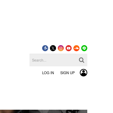
LOG IN
SIGN UP