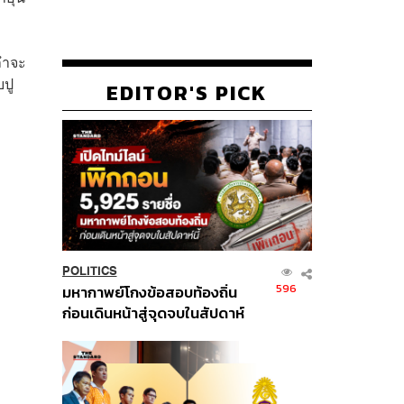
ลำจะ
บปู
EDITOR'S PICK
POLITICS
596
มหากาพย์โกงข้อสอบท้องถิ่น
ก่อนเดินหน้าสู่จุดจบในสัปดาห์
นี้