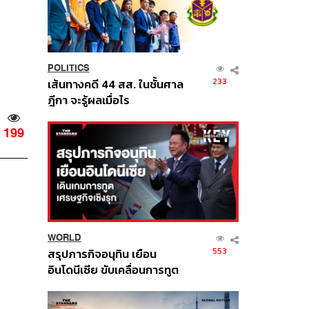
POLITICS
233
เส้นทางคดี 44 สส. ในชั้นศาล
ฎีกา จะรู้ผลเมื่อไร
199
WORLD
553
สรุปภารกิจอนุทิน เยือน
อินโดนีเซีย ขับเคลื่อนการทูต
เศรษฐกิจเชิงรุก ประกาศหุ้น
ส่วนยุทธศาสตร์ไทย –