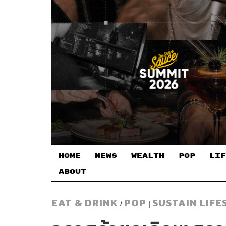
HOME
NEWS
WEALTH
POP
LIF
ABOUT
EAT & DRINK
POP
SUSTAIN LIFE
/
|