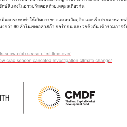
ูยักษ์สีแดงในอ่าวบริสตอลด้วยเหตุผลเดียวกัน
ว่าจะมีผลกระทบทำให้เกิดการขาดแคลนวัตถุดิบ และเรือประมงหลาย
ะมงกว่า 60 ลำในเขตอลาสก้า ออริกอน และวอชิงตัน เข้าร่วมการจั
-snow-crab-season-first-time-ever
w-crab-season-canceled-investigation-climate-change/