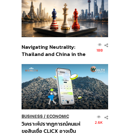
อินโดนีเซีย
Navigating Neutrality:
188
Thailand and China in the
Age of a New Global
Order
BUSINESS
/
ECONOMIC
2.6K
วิเคราะห์ปรากฏการณ์คนแห่
ขอสินเชื่อ CLICX อาจเป็น
เพียงยอดภูเขาน้ำแข็ง ของ