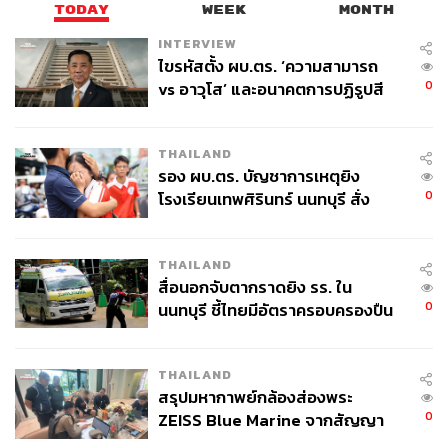
TODAY
WEEK
MONTH
3. การเข้าสู่สังคมผู้สูงอายุเต็มรูปแบบ ซึ่งปัจจุบันประเทศไทย
INTERVIEW
มี 30 จังหวัดที่เข้าสู่สังคมผู้สูงวัยแล้ว โดยสหประชาชาติ
ไขรหัสตั้ง ผบ.ตร. ‘ความสามารถ
ประเมินว่า ในปีหน้าประเทศไทยจะเข้าสู่สังคมผู้สูงอายุอย่าง
0
vs อาวุโส’ และอนาคตการปฏิรูปสี
สมบูรณ์ (Aged Society) และในปี 2573 จะเข้าสู่อย่างเต็มที่
กากี กับ พล.ต.อ. เอก อังสนานนท์
(Super Aged Society) และในอีก 10 ปี ประชากรและวัย
แรงงานของไทยจะลดลงต่อเนื่อง ส่งผลต่อภาระการคลัง และ
THAILAND
การขยายตัวของเศรษฐกิจที่จะมีศักยภาพลดลง
รอง ผบ.ตร. บัญชาการเหตุยิง
0
โรงเรียนเทพศิรินทร์ นนทบุรี สั่ง
ส่วนสุวิทย์ สรรพวิทยศิริ ผู้ช่วยผู้อำนวยการสถาบันวิจัย
ค้นหา 2 รอบยืนยันไร้คนติดค้าง พบ
นโยบายเศรษฐกิจการคลัง ผู้ร่วมสัมมนาในหัวข้อ ‘ความ
ศพปู่-ย่าที่บ้านพักผู้ก่อเหตุ
ท้าทายของเศรษฐกิจไทยภายใต้บริบทในอนาคตและนโยบาย
THAILAND
สื่อนอกจับตากราดยิง รร. ใน
ที่เหมาะสม’ กล่าวว่า จากการแพร่ระบาดของโควิด-19 ทำให้
0
นนทบุรี ชี้ไทยมีอัตราครอบครองปืน
รายได้ของประเทศหายไปสูงถึง 2.2 ล้านล้านบาท และเกิด
สูงในระดับต้นของภูมิภาค
ปัญหาความเหลื่อมล้ำ เป็นชนวนสำคัญเร่งเข้าสู่สังคมผู้สูง
อายุ โดยประมาณการเศรษฐกิจไทยหลังโควิด-19 จะขยายตัว
THAILAND
ต่ำกว่า 2% ต่ำกว่าช่วงปกติก่อนโควิด-19 ที่ประมาณการไว้
สรุปมหากาพย์กล้องส่องพระ
เพียง 3-4 % ซึ่งเป็นเกณฑ์ต่ำเมื่อเทียบกับประเทศอื่น
0
ZEISS Blue Marine จากสัญญา
ผลิต 8.3 ล้าน สู่ข้อพิพาท ‘มา