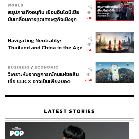
เทคโนโลยีการผลิต และส่งออกสินค้าให้เท่าทันโลก, ความ
WORLD
สรุปภารกิจอนุทิน เยือนอินโดนีเซีย
จำเป็นของข้อตกลงความร่วมมือร่วมกับประเทศอื่นๆ รวมทั้ง
538
ขับเคลื่อนการทูตเศรษฐกิจเชิงรุก
การกระจายความเท่าเทียม สร้างโอกาสทางรายได้และการ
ประกาศหุ้นส่วนยุทธศาสตร์ไทย –
ศึกษา, การพัฒนาเขตเศรษฐกิจพิเศษเพื่อลดความเหลื่อมล้ำ
อินโดนีเซีย
อันจะนำไปสู่การพัฒนาเศรษฐกิจที่ยั่งยืน
Navigating Neutrality:
Thailand and China in the Age
ดังนั้น การสอดประสานระหว่างมาตรการการเงินการคลัง
166
of a New Global Order
สภาพคล่องโดยรวมอยู่ในระดับสูง จึงเป็นกลไกสำคัญเอื้อต่อ
การปรับโคร้างสร้างเศรษฐกิจที่สำคัญของประเทศในอนาคต
BUSINESS
/
ECONOMIC
ต่อไป
วิเคราะห์ปรากฏการณ์คนแห่ขอสิน
2.6K
เชื่อ CLICX อาจเป็นเพียงยอด
พิสูจน์อักษร: วรรษมล สิงหโกมล
ภูเขาน้ำแข็ง ของปัญหาหนี้ครัว
เรือนไทยที่ถูกซุกไว้
สามารถติดตาม THE STANDARD WEALTH
LATEST STORIES
ผ่านแอปพลิเคชันต่างๆ ที่คุณสะดวกหรือใช้งานอยู่แล้วได้เลย