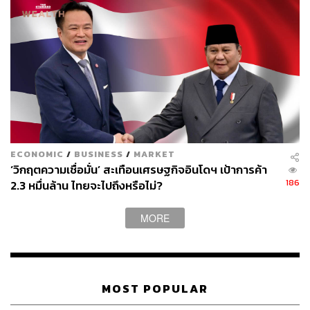
มหภาค สำนักงานเศรษฐกิจการคลัง ผู้ร่วมสัมมนาในหัวข้อ
‘ความเหลื่อมล้ำ: โจทย์สำคัญหลังโควิด-19 ภายหลัง
สถานการณ์โควิด-19’ กล่าวว่า ภายหลังสถานการณ์โค
วิด-19 ประเทศไทยจะมีโจทย์สำคัญ 3 ด้าน ที่ต้องเผชิญ
ได้แก่
1. การเติบโตที่ไม่สมดุลเชิงพื้นที่ จากความเหลื่อมล้ำที่เกิดขึ้น
ก่อนโควิด-19 เมืองหลักที่เป็นเมืองเศรษฐกิจมีเพียง 15 จังหวัด
คิดเป็น 70% ของ GDP ประเทศ เมืองรองยังคงเป็นจังหวัดที่
ECONOMIC
/
BUSINESS
/
MARKET
ยากจน โดยโควิด-19 ทำให้เกิดการเคลื่อนย้ายแรงงานกลับ
‘วิกฤตความเชื่อมั่น’ สะเทือนเศรษฐกิจอินโดฯ เป้าการค้า
ด้าน (Reverse Trend) ย้ายออกเพราะตกงาน และย้ายเข้า
186
2.3 หมื่นล้าน ไทยจะไปถึงหรือไม่?
เมืองหลวง เพื่อหางานทำ
MORE
2. ความยากจนเหลื่อมล้ำเรื้อรัง โดยโควิด-19 ทำให้ในปี
2563-2564 คนจนทั่วโลกเพิ่มขึ้น 15 ล้านคน สำหรับ
ประเทศไทย ตัวเลขคนจนจะเพิ่มอีก 1.5 ล้านคน จากฐาน
คนจนเดิม 4.3 ล้านคน ส่งให้ผลคนจนในไทยเพิ่มขึ้นรวม 5.8
MOST POPULAR
ล้านคน ซึ่งเป็นจำนวนที่เท่ากับปี 2559