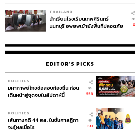
ทั้งนี้ การจัดทำแผนฯ 13 ในปี 2565 ที่ต้องการให้เศรษฐกิจ
เวลล์ฯ’ ฟ้อง ‘โทน บางแค’ ผิดนัด
ไทยขยายตัวจาก 2.5% เป็น 4.5% จำเป็นต้องเกิดการลงทุน
THAILAND
จ่ายหนี้-แอบระบุแบรนด์
เพิ่มปีละ 6 แสนล้านบาท ซึ่งมีข้อจำกัดแหล่งเงินในการ
นักเรียนโรงเรียนเทพศิรินทร์
สนับสนุนลงทุนในประเทศ และภาครัฐไม่สามารถก่อหนี้เพิ่ม
0
นนทบุรี อพยพเข้ายังพื้นที่ปลอดภัย
ได้อีก จึงจำเป็นต้องพิจารณาแหล่งเงินอื่น เช่น สภาพคล่อง
ชั่วคราว หลังเหตุใช้อาวุธปืนภายใน
ส่วนเกินที่มีในระบบ และการเร่งดึงเงินลงทุนจากภาคเอกชน
โรงเรียนคลี่คลาย
และต่างประเทศ โดยเงินลงทุนในระยะยาวของประเทศต้อง
ดำเนินการอย่างมีระบบในพื้นที่เป้าหมายที่มีศักยภาพ และจัด
ลำดับความสำคัญที่ชัดเจน
EDITOR'S PICKS
สัมมนาวิชาการครั้งนี้ถือเป็นครั้งแรกในช่วงโควิด-19 ระลอก
POLITICS
ใหม่ ที่นักวิชาการเศรษฐกิจ การเงิน การคลัง ร่วมหารือ
มหากาพย์โกงข้อสอบท้องถิ่น ก่อน
แนวทางเตรียมพร้อมแผนพัฒนาเศรษฐกิจและสังคมแห่งชาติ
558
เดินหน้าสู่จุดจบในสัปดาห์นี้
ฉบับ 13 (พ.ศ. 2566-2570) เพื่อผลักดันเศรษฐกิจกลับสู่ภาวะ
ปกติก่อนโควิด-19 แก้ปัญหาความเหลื่อมล้ำให้เศรษฐกิจไทย
POLITICS
ก้าวไปข้างหน้าและเติบโตอย่างยั่งยืน โดยการสัมมนา
เส้นทางคดี 44 สส. ในชั้นศาลฎีกา
วิชาการได้นำเสนอภาพเศรษฐกิจไทยจะเติบโตจากปัจจัยใด
193
จะรู้ผลเมื่อไร
หลังโควิด-19, การปรับโครงสร้างทางเศรษฐกิจที่ต้องเร่งปรับ
ตัวไปสู่อุตสาหกรรมและบริการที่สร้างมูลค่าสูงขึ้น, เพิ่ม