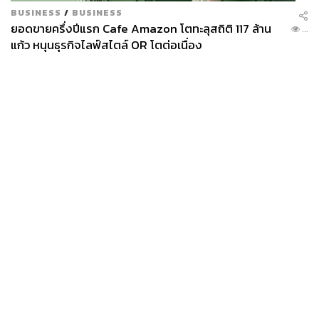
BUSINESS
/
BUSINESS
ยอดขายครึ่งปีแรก Cafe Amazon โตทะลุสถิติ 117 ล้าน
...
แก้ว หนุนธุรกิจไลฟ์สไตล์ OR โตต่อเนื่อง
News
Wealth
Pop
Podcast
Video
Now
Opinion
Careers
Events
Privacy
About
Contact
Policy
FOR
ADVERTISING
MEMBERSHIP