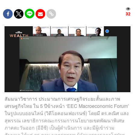
32
สัมมนาวิชาการ ประมาณการเศรษฐกิจระยะสั้นและภาพ
เศรษฐกิจไทย ใน 5 ปีข้างหน้า ‘EEC Macroeconomic Forum’
ในรูปแบบออนไลน์ (วิดีโอคอนเฟอเรนซ์) โดยมี ดร.คณิศ แสง
สุพรรณ เลขาธิการคณะกรรมการนโยบายเขตพัฒนาพิเศษ
ภาคตะวันออก (อีอีซี) เป็นผู้ดำเนินการ และมีผู้เข้าร่วม
สัมมนา ได้แก่ ดร.ดอน นาครทรรพ ผู้อำนวยการอาวุโสฝ่าย