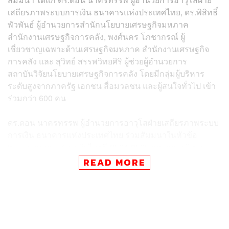
เสถียรภาพระบบการเงิน ธนาคารแห่งประเทศไทย, ดร.พิสิทธิ์
พัวพันธ์ ผู้อำนวยการสำนักนโยบายเศรษฐกิจมหภาค
สำนักงานเศรษฐกิจการคลัง, พงศ์นคร โภชากรณ์ ผู้
เชี่ยวชาญเฉพาะด้านเศรษฐกิจมหภาค สำนักงานเศรษฐกิจ
การคลัง และ สุวิทย์ สรรพวิทยศิริ ผู้ช่วยผู้อำนวยการ
สถาบันวิจัยนโยบายเศรษฐกิจการคลัง โดยมีกลุ่มผู้บริหาร
ระดับสูงจากภาครัฐ เอกชน สื่อมวลชน และผู้สนใจทั่วไป เข้า
ร่วมกว่า 600 คน
ดร.ดอน นาครทรรพ ผู้อำนวยการอาวุโสฝ่ายเสถียรภาพระบบ
การเงิน ธนาคารแห่งประเทศไทย ร่วมสัมมนาในหัวข้อ
‘ประมาณการเศรษฐกิจไทยปี 2564-2565 และการบริหาร
ภายใต้สถานการณ์โควิด-19’ ให้รายละเอียดว่า จาก
READ MORE
สภาวการณ์ทางเศรษฐกิจปัจจุบัน มี 4 นโยบายหลักที่จะช่วย
ขับเคลื่อนเศรษฐกิจไทยได้ดีสุดคือ 1. นโยบายการจัดหาและ
การกระจายวัคซีน 2. นโยบายการคลัง 3. นโยบายการเงิน
และ 4. นโยบายการให้ความช่วยเหลือลูกหนี้ผ่านสถาบันการ
เงิน