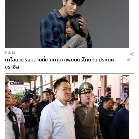
TAGS:
คณิศ แสงสุพรรณ
ดอน นาครทรรพ
เชื้อไวรัสโคโรนา
COVID-19
โควิด-19
วัคซีนไวรัสโคโรนา
Video Conference
วัคซีนโควิด-19
เศรษฐกิจ
นักวิชาการ
เศรษฐกิจไทย
เสวนาวิชาการ
EEC
FILM
ตาโขน เตรียมฉายที่เทศกาลภาพยนตร์ไทย ณ ประเทศ
...
บราซิล
32
ABOUT THE AUTHOR
ศนิชา ละครพล
THE STANDARD WEALTH Editor