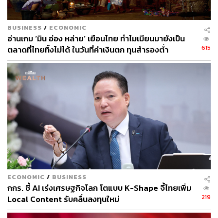
รัฐบาลได้อนุมัติโครงการแล้ว 8.3 แสนล้านบาท คิดเป็น 83%
ของวงเงิน และครอบคลุมด้านสาธารณสุข ด้านผลกระทบ
ระยะสั้น และด้านการฟื้นฟูระยะยาว
BUSINESS
/
ECONOMIC
อ่านเกม ‘มิน อ่อง หล่าย’ เยือนไทย ทำไมเมียนมายังเป็น
615
ตลาดที่ไทยทิ้งไม่ได้ ในวันที่ค่าเงินตก ทุนสำรองต่ำ
ทั้งนี้ ในส่วนหนี้สาธารณะของไทย ณ สิ้นเดือนมีนาคม อยู่ที่
ระดับ 54.3% ต่อ GDP ยังถือว่าอยู่ในเกณฑ์กรอบวินัยการเงิน
การคลังที่ไม่เกิน 60% และอยู่ในวิสัยที่ประเทศไทยเคยเผชิญ
จากวิกฤตต้มยำกุ้งเมื่อปี 2540 ด้านการก่อหนี้ภาครัฐ ส่วน
ใหญ่เป็นการกู้เงินในรูปแบบเงินบาท ไม่ถือเป็นเรื่องผิดปกติ
ขณะที่การกู้เงินเพิ่ม 7 แสนล้านบาทนั้น อาจส่งผลต่อหนี้
สาธารณะขั้นต้น (Gross Debt) เกินกว่า 60% ต่อ GDP เล็ก
น้อย แต่จะไม่กระทบต่อความยั่งยืนของการคลังในระยะปาน
กลาง ทั้งนี้ ประเทศไทยยังจำเป็นต้องมีหนี้สาธารณะระดับไม่
น้อยกว่า 30% ต่อ GDP เพื่อรักษาสภาพคล่องในตลาด
ECONOMIC
/
BUSINESS
พันธบัตร (Bond) ซึ่งเป็นปัจจัยสำคัญอย่างยิ่งต่อการพัฒนา
กกร. ชี้ AI เร่งเศรษฐกิจโลก โตแบบ K-Shape จี้ไทยเพิ่ม
ประเทศ และสร้างเสถียรภาพด้านการเงิน
219
Local Content รับคลื่นลงทุนใหม่
ขณะที่ พงศ์นคร โภชากรณ์ ผู้เชี่ยวชาญเฉพาะด้านเศรษฐกิจ