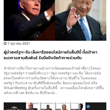
7 ตุลาคม 2021
ผู้นำสหรัฐฯ-จีน เล็งหารือออนไลน์ภายในสิ้นปีนี้ ตั้งเป้าหา
แนวทางสานสัมพันธ์ รับมือปัจจัยท้าทายร่วมกัน
สำนักข่าวเกียวโดรายงานอ้างการเปิดเผยของเจ้าหน้าที่อาวุโสของ
รัฐบาลสหรัฐฯ รายหนึ่งที่ระบุว่า รัฐบาลสหรัฐฯ และจีน ได้บรรลุข้อ
ตกลงในหลักการร่วมกันเปิดทางให้ประธานาธิบดีโจ ไบเดนของ
สหรัฐฯ กับประธานาธิบดีสีจิ้นผิงของจีน จัดประชุมออนไลน์ หรือ
Virtual Meeting อีกครั้งภายในสิ้นปีนี้ ความเคลื่อนไหวดังกล่าวมีขึ้น
หลังจากที่ เจค ซัลลิแวน ที่ปรึกษาฝ่...