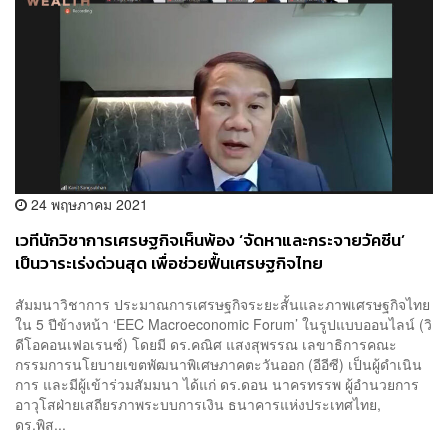
24 พฤษภาคม 2021
เวทีนักวิชาการเศรษฐกิจเห็นพ้อง ‘จัดหาและกระจายวัคซีน’
เป็นวาระเร่งด่วนสุด เพื่อช่วยฟื้นเศรษฐกิจไทย
สัมมนาวิชาการ ประมาณการเศรษฐกิจระยะสั้นและภาพเศรษฐกิจไทย
ใน 5 ปีข้างหน้า ‘EEC Macroeconomic Forum’ ในรูปแบบออนไลน์ (วิ
ดีโอคอนเฟอเรนซ์) โดยมี ดร.คณิศ แสงสุพรรณ เลขาธิการคณะ
กรรมการนโยบายเขตพัฒนาพิเศษภาคตะวันออก (อีอีซี) เป็นผู้ดำเนิน
การ และมีผู้เข้าร่วมสัมมนา ได้แก่ ดร.ดอน นาครทรรพ ผู้อำนวยการ
อาวุโสฝ่ายเสถียรภาพระบบการเงิน ธนาคารแห่งประเทศไทย,
ดร.พิส...