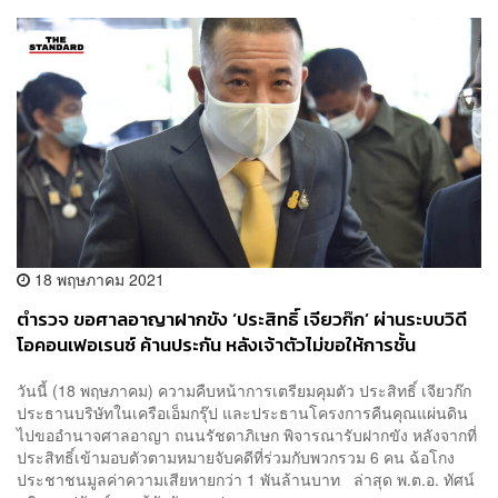
18 พฤษภาคม 2021
ตำรวจ ขอศาลอาญาฝากขัง ‘ประสิทธิ์ เจียวก๊ก’ ผ่านระบบวิดี
โอคอนเฟอเรนซ์ ค้านประกัน หลังเจ้าตัวไม่ขอให้การชั้น
สอบสวน
วันนี้ (18 พฤษภาคม) ความคืบหน้าการเตรียมคุมตัว ประสิทธิ์ เจียวก๊ก
ประธานบริษัทในเครือเอ็มกรุ๊ป และประธานโครงการคืนคุณแผ่นดิน
ไปขออำนาจศาลอาญา ถนนรัชดาภิเษก พิจารณารับฝากขัง หลังจากที่
ประสิทธิ์เข้ามอบตัวตามหมายจับคดีที่ร่วมกับพวกรวม 6 คน ฉ้อโกง
ประชาชนมูลค่าความเสียหายกว่า 1 พันล้านบาท ล่าสุด พ.ต.อ. ทัศน์