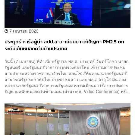
7 เมษายน 2023
ประยุทธ์ หารือผู้นำ สปป.ลาว-เมียนมา แก้ปัญหา PM2.5 ยก
ระดับเข้มหมอกควันข้ามประเทศ
วันนี้ (7 เมษายน) ที่ทำเนียบรัฐบาล พล.อ. ประยุทธ์ จันทร์โอชา นายก
รัฐมนตรี และรัฐมนตรีว่าการกระทรวงกลาโหม เข้าร่วมการประชุม
สามฝ่ายระหว่างราชอาณาจักรไทย สอนไซ สีพันดอน นายกรัฐมนตรี
สาธารณรัฐประชาธิปไตยประชาชนลาว และ พล.อ.อาวุโส มิน อ่อง
หล่าย นายกรัฐมนตรีสาธารณรัฐแห่งสหภาพเมียนมา เรื่องการจัดการ
ปัญหามลพิษหมอกควันข้ามแดน (ผ่านระบบ Video Conference) พร้...