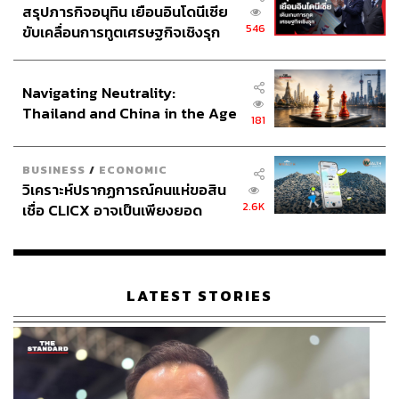
สรุปภารกิจอนุทิน เยือนอินโดนีเซีย
546
ขับเคลื่อนการทูตเศรษฐกิจเชิงรุก
ประกาศหุ้นส่วนยุทธศาสตร์ไทย –
อินโดนีเซีย
Navigating Neutrality:
Thailand and China in the Age
181
of a New Global Order
BUSINESS
/
ECONOMIC
วิเคราะห์ปรากฏการณ์คนแห่ขอสิน
2.6K
เชื่อ CLICX อาจเป็นเพียงยอด
ภูเขาน้ำแข็ง ของปัญหาหนี้ครัว
เรือนไทยที่ถูกซุกไว้
LATEST STORIES