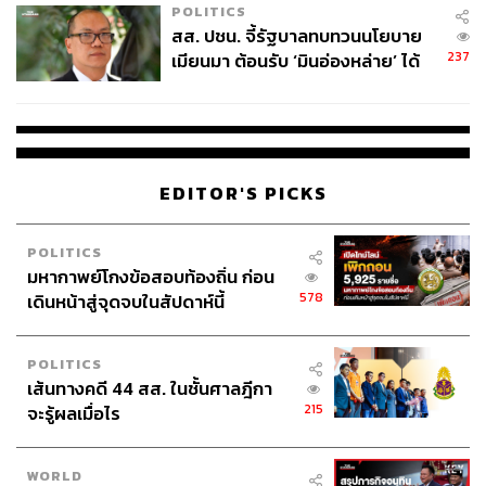
POLITICS
สส. ปชน. จี้รัฐบาลทบทวนนโยบาย
237
เมียนมา ต้อนรับ ‘มินอ่องหล่าย’ ได้
แค่สัญญาว่างเปล่า
EDITOR'S PICKS
POLITICS
มหากาพย์โกงข้อสอบท้องถิ่น ก่อน
578
เดินหน้าสู่จุดจบในสัปดาห์นี้
POLITICS
เส้นทางคดี 44 สส. ในชั้นศาลฎีกา
215
จะรู้ผลเมื่อไร
WORLD