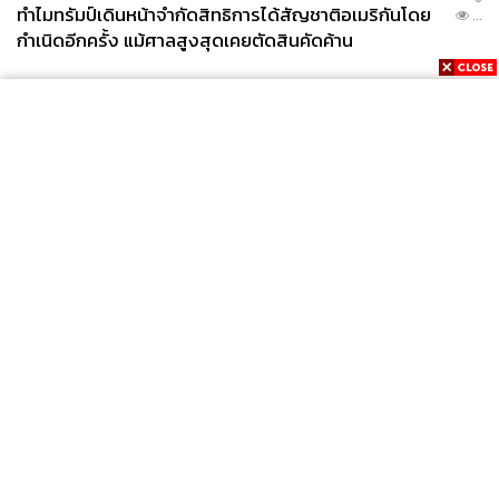
ทำไมทรัมป์เดินหน้าจำกัดสิทธิการได้สัญชาติอเมริกันโดย
...
กำเนิดอีกครั้ง แม้ศาลสูงสุดเคยตัดสินคัดค้าน
News
Wealth
Pop
Podcast
Video
Now
Opinion
Careers
Events
Privacy
About
Contact
Policy
FOR
ADVERTISING
MEMBERSHIP