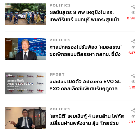
POLITICS
ผลชันสูตร 8 ศพ เหตุยิงใน รร.
0.9K
เทพศิรินทร์ นนทบุรี พบกระสุนเข้า
จุดสำคัญ ‘ศีรษะ-หน้าอก’ ครูถูกยิง
4 นัด จากระยะไกล
POLITICS
ศาลปกครองไม่รับฟ้อง ‘หมอสรณ’
647
ขอเพิกถอนมติสรรหา กสทช. ชี้ยัง
ไม่ใช่ผู้เดือดร้อนเสียหาย
SPORT
adidas เปิดตัว Adizero EVO SL
510
EXO คอลเล็กชันพิเศษรับฤดูกาล
College Football
POLITICS
‘เอกนิติ’ เผยเงินกู้ 4 แสนล้าน โฟกัส
287
เปลี่ยนผ่านพลังงาน ลุ้น ‘ไทยช่วย
ไทยพลัส’ เฟส 2 รอประเมินความ
เหมาะสม