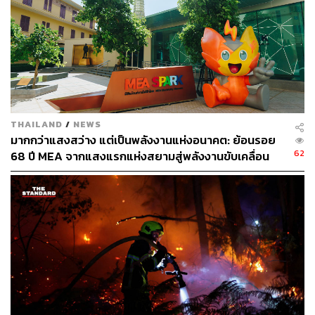
TAGS:
สิ่งแวดล้อม
Climate Change
ภาวะโลกร้อน
พลังงานไฟฟ้า
ถ่านหิน
จับตาประชุมโลกร้อน COP26
THAILAND
/
NEWS
มากกว่าแสงสว่าง แต่เป็นพลังงานแห่งอนาคต: ย้อนรอย
62
68 ปี MEA จากแสงแรกแห่งสยามสู่พลังงานขับเคลื่อน
เมือง ผ่าน MEA SPARK
128
ABOUT THE AUTHOR
วิโรจน์ เลิศจิตต์ธรรม
Senior Content Creator กองข่าวต่างประเทศ
THE STANDARD