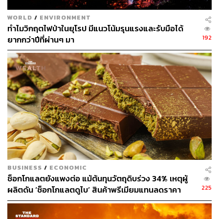
WORLD
/
ENVIRONMENT
ทำไมวิกฤตไฟป่าในยุโรป มีแนวโน้มรุนแรงและรับมือได้
192
ยากกว่าปีที่ผ่านๆ มา
BUSINESS
/
ECONOMIC
ช็อกโกแลตยังแพงต่อ แม้ต้นทุนวัตถุดิบร่วง 34% เหตุผู้
225
ผลิตดัน ‘ช็อกโกแลตดูไบ’ สินค้าพรีเมียมแทนลดราคา