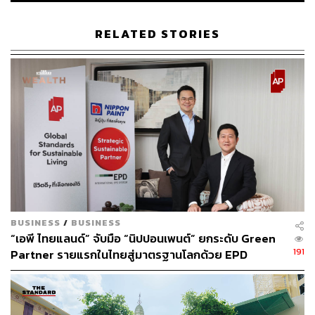
ซึ่งในส่วนของเวียดนามที่ตอบรับข้อตกลงยกเลิกผลิตไฟฟ้า
RELATED STORIES
จากถ่านหิน ยังไม่มีความชัดเจนว่าจะส่งผลให้ต้องยุติ
โครงการสร้างโรงไฟฟ้าถ่านหินแห่งใหม่ที่อยู่ระหว่างเตรียม
การหรือไม่
ขณะที่จีน ซึ่งเป็นผู้ผลิตไฟฟ้าจากถ่านหินรายใหญ่ของโลก ให้
คำมั่นเมื่อเดือนกันยายนที่ผ่านมาว่าจะหยุดสนับสนุนการ
ลงทุนในโครงการสร้างโรงไฟฟ้าถ่านหินแห่งใหม่ในต่าง
ประเทศ แต่ไม่ระบุถึงการยุติการสร้างโรงไฟฟ้าถ่านหินใน
ประเทศ
ภาพ: Photo by Ryan Pyle/Corbis via Getty Images
BUSINESS
/
BUSINESS
อ้างอิง:
“เอพี ไทยแลนด์” จับมือ “นิปปอนเพนต์” ยกระดับ Green
https://www.bbc.com/news/science-environment-591
191
Partner รายแรกในไทยสู่มาตรฐานโลกด้วย EPD
59018
International พร้อมชูแนวคิด Global Standards for
https://www.reuters.com/business/cop/cop26-coal-de
Global Sustainable Living ส่งมอบบ้านคุณภาพ ลด
als-take-aim-dirtiest-fossil-fuel-2021-11-03/
ผลกระทบต่อสิ่งแวดล้อม พร้อมปั้นนักออกแบบที่ใส่ใจโลก