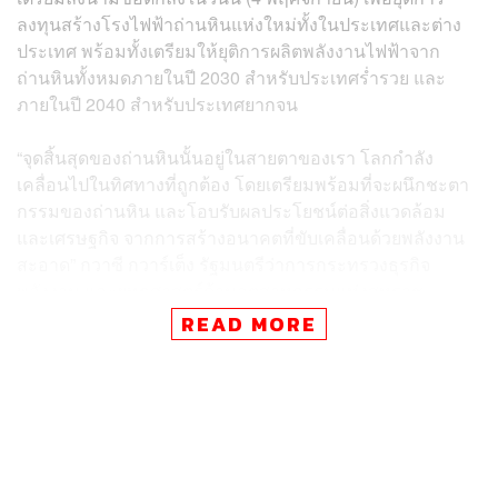
ลงทุนสร้างโรงไฟฟ้าถ่านหินแห่งใหม่ทั้งในประเทศและต่าง
ประเทศ พร้อมทั้งเตรียมให้ยุติการผลิตพลังงานไฟฟ้าจาก
ถ่านหินทั้งหมดภายในปี 2030 สำหรับประเทศร่ำรวย และ
ภายในปี 2040 สำหรับประเทศยากจน
“จุดสิ้นสุดของถ่านหินนั้นอยู่ในสายตาของเรา โลกกำลัง
เคลื่อนไปในทิศทางที่ถูกต้อง โดยเตรียมพร้อมที่จะผนึกชะตา
กรรมของถ่านหิน และโอบรับผลประโยชน์ต่อสิ่งแวดล้อม
และเศรษฐกิจ จากการสร้างอนาคตที่ขับเคลื่อนด้วยพลังงาน
สะอาด”
กวาซี กวาร์เต็ง
รัฐมนตรีว่าการกระทรวงธุรกิจ
พลังงาน และยุทธศาสตร์ด้านอุตสาหกรรมแห่งสหราช
อาณาจักร กล่าว
READ MORE
ประเทศที่ตอบรับข้อตกลงฉบับนี้ คือประเทศผู้ใช้ถ่านหินราย
ใหญ่อย่างโปแลนด์ เวียดนาม และชิลี ในขณะที่ประเทศที่
พึ่งพาพลังงานไฟฟ้าจากถ่านหินรายใหญ่อย่างออสเตรเลีย
อินเดีย จีน และสหรัฐฯ ไม่ได้เข้าร่วม