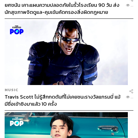
ยศชนัน เคาะแผนความปลอดภัยในรั้วโรงเรียน 90 วัน ส่ง
...
นักสุขภาพจิตดูแล-คุมเข้มคัดกรองสิ่งผิดกฎหมาย
MUSIC
Travis Scott ไม่รู้สึกกดดันที่ไม่เคยชนะรางวัลแกรมมี่ แม้
...
มีชื่อเข้าชิงมาแล้ว 10 ครั้ง