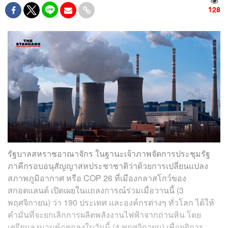
128
รัฐบาลสหราชอาณาจักร ในฐานะเจ้าภาพจัดการประชุมรัฐ
ภาคีกรอบอนุสัญญาสหประชาชาติว่าด้วยการเปลี่ยนแปลง
สภาพภูมิอากาศ หรือ COP 26 ที่เมืองกลาสโกว์ของ
สกอตแลนด์ เปิดเผยในแถลงการณ์ร่วมเมื่อวานนี้ (3
พฤศจิกายน) ว่า 190 ประเทศ และองค์กรต่างๆ ทั่วโลก ได้ให้
คำมั่นที่จะยกเลิกการผลิตพลังงานไฟฟ้าจากถ่านหิน โดย
เตรียมลงนามข้อตกลงในวันนี้ (4 พฤศจิกายน) เพื่อยุติการ