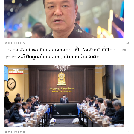
POLITICS
นายกฯ สั่งเข้มพกปืนนอกเคหสถาน ชี้ไม่ใช่เจ้าหน้าที่มีโทษ
...
อุกฉกรรจ์ ปืนถูกขโมยก่อเหตุ เจ้าของร่วมรับผิด
POLITICS