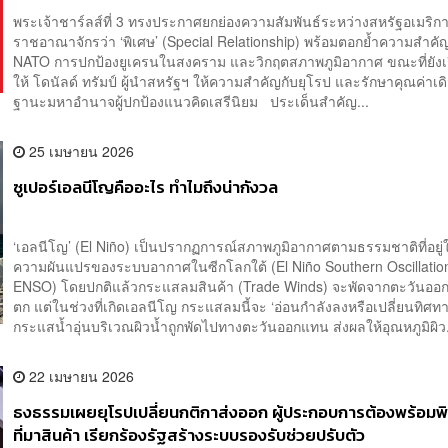
พระเจ้าชาร์ลส์ที่ 3 ทรงประกาศยกย่องความสัมพันธ์ระหว่างสหรัฐอเมริก
ราชอาณาจักรว่า ‘พิเศษ’ (Special Relationship) พร้อมตอกย้ำความสำคั
NATO การปกป้องยูเครนในสงคราม และวิกฤตสภาพภูมิอากาศ ขณะที่ยังเร
ให้ โดนัลด์ ทรัมป์ ผู้นำสหรัฐฯ ให้ความสำคัญกับยุโรป และรักษาคุณค่าเด
ฐานะมหาอำนาจผู้ปกป้องแนวคิดเสรีนิยม ประเด็นสำคัญ...
25 เมษายน 2026
ซูเปอร์เอลนีโญคืออะไร ทำไมถึงน่ากังวล
‘เอลนีโญ’ (El Niño) เป็นปรากฏการณ์สภาพภูมิอากาศตามธรรมชาติที่อยู
ความผันแปรของระบบอากาศในซีกโลกใต้ (El Niño Southern Oscillation
ENSO) โดยปกติแล้วกระแสลมสินค้า (Trade Winds) จะพัดจากตะวันออ
ตก แต่ในช่วงที่เกิดเอลนีโญ กระแสลมนี้จะ ‘อ่อนกำลังลงหรือเปลี่ยนทิศทา
กระแสน้ำอุ่นบริเวณผิวน้ำถูกพัดไปทางตะวันออกแทน ส่งผลให้อุณหภูมิผิว.
22 เมษายน 2026
ธงธรรมเผยยุโรปเปลี่ยนกติกาส่งออก ผู้ประกอบการต้องพร้อมพิ
ที่มาสินค้า เรียกร้องรัฐสร้างระบบรองรับช่วยปรับตัว