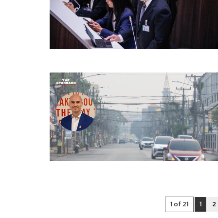
1 of 21
1
2