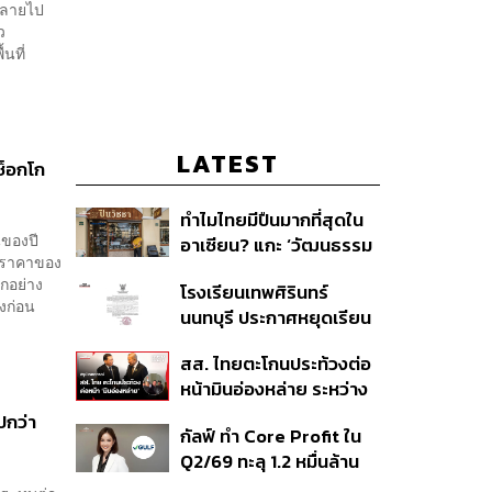
ทำลายไป
ว
้นที่
LATEST
ช็อกโก
ทำไมไทยมีปืนมากที่สุดใน
นของปี
อาเซียน? แกะ ‘วัฒนธรรม
ต่ราคาของ
ปืน’ เมื่อระบบควบคุมมีช่อง
กอย่าง
โรงเรียนเทพศิรินทร์
โหว่ และปืนเถื่อนเข้าถึงง่าย
วงก่อน
นนทบุรี ประกาศหยุดเรียน
กรณีพิเศษ 10-14 ส.ค. นี้
สส. ไทยตะโกนประท้วงต่อ
หลังเกิดเหตุฉุกเฉินภายใน
หน้ามินอ่องหล่าย ระหว่าง
สถานศึกษา
เยือนรัฐสภา ชี้พิธีต้อนรับ
ปกว่า
กัลฟ์ ทำ Core Profit ใน
เป็น ‘จุดตกต่ำ’ ของ
Q2/69 ทะลุ 1.2 หมื่นล้าน
ยุทธศาสตร์การทูตไทย
บาท สูงสุดเป็น