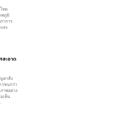
่อไทย
พภูมิ
ติกาการ
ร และ
กาศสะอาด
ญหาสิ่ง
ยาวชนกว่า
ขภาพอย่าง
ามเห็น
.