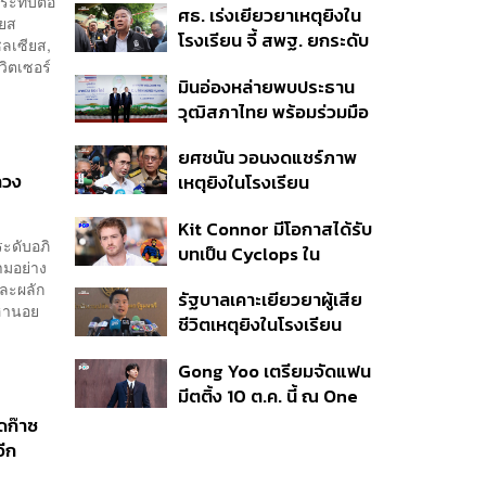
กระทบต่อ
ศธ. เร่งเยียวยาเหตุยิงใน
ประวัติการณ์ ตั้งเป้าราย
ียส
โรงเรียน จี้ สพฐ. ยกระดับ
ได้-EBITDA ปี 69 โต 12-
ซลเซียส,
ความปลอดภัย ด้าน
ิตเซอร์
15% พร้อมเข้าร่วม Direct
มินอ่องหล่ายพบประธาน
ผบ.ตร. สั่งเช็กประวัติผู้ก่อ
PPA-โซลาร์ฟาร์มชุมชน
วุฒิสภาไทย พร้อมร่วมมือ
เหตุ หลังพบยิงจุดตาย
แก้ปัญหาแก้ปัญหามลพิษ
แม่นยำ
ยศชนัน วอนงดแชร์ภาพ
ข้ามแดน-สารพิษในแม่น้ำ
ลวง
เหตุยิงในโรงเรียน
เทพศิรินทร์ นนทบุรี สั่งปิด
Kit Connor มีโอกาสได้รับ
เรียนชั่วคราว-เร่งเยียวยา
ะดับอภิ
บทเป็น Cyclops ใน
จิตใจ
ามอย่าง
ภาพยนตร์ X-Men
และผลัก
รัฐบาลเคาะเยียวยาผู้เสีย
เวอร์ชันใหม่
‘ฮานอย
ชีวิตเหตุยิงในโรงเรียน
รายละ 1 ล้านบาท เทียบ 4
Gong Yoo เตรียมจัดแฟน
เหตุในอดีต เข้าเกณฑ์
มีตติ้ง 10 ต.ค. นี้ ณ One
สาธารณภัย พร้อมเร่งจ่าย
Bangkok Forum
โดยเร็ว
ดก๊าซ
อีก