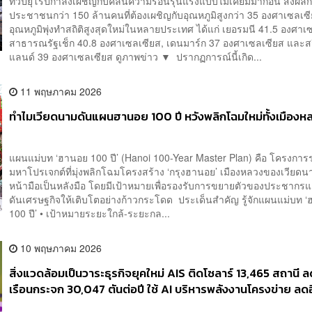
ทวีปยุโรปกำลังเผชิญกับคลื่นความร้อนรุนแรงแบบไม่เคยมีมาก่อน ส่งผล
ประชาชนกว่า 150 ล้านคนที่ต้องเผชิญกับอุณหภูมิสูงกว่า 35 องศาเซลเซ
อุณหภูมิพุ่งทำสถิติสูงสุดใหม่ในหลายประเทศ ได้แก่ เยอรมนี 41.5 องศาเ
สาธารณรัฐเช็ก 40.8 องศาเซลเซียส, เดนมาร์ก 37 องศาเซลเซียส และสว
แลนด์ 39 องศาเซลเซียส ดูภาพข่าว ▼ ปรากฏการณ์นี้เกิด...
11 พฤษภาคม 2026
ทำไมเวียดนามดันแผนฮานอย 100 ปี หวังพลิกโฉมใหม่ทั้งเมืองห
แผนแม่บท ‘ฮานอย 100 ปี’ (Hanoi 100-Year Master Plan) คือ โครงการร
มหาโปรเจกต์ที่มุ่งพลิกโฉมโครงสร้าง ‘กรุงฮานอย’ เมืองหลวงของเวียดน
หน้ามือเป็นหลังมือ โดยมีเป้าหมายเพื่อรองรับการขยายตัวของประชากร
ดันเศรษฐกิจให้เติบโตอย่างก้าวกระโดด ประเด็นสำคัญ รู้จักแผนแม่บท 
100 ปี’ • เป้าหมายระยะใกล้-ระยะกล...
10 พฤษภาคม 2026
สิ่งแวดล้อมเป็นวาระธุรกิจยุคใหม่ AIS ติดโซลาร์ 13,465 สถานี ล
เรือนกระจก 30,047 ตันต่อปี ใช้ AI บริหารพลังงานโครงข่าย ลด
19,157 ตันต่อปี