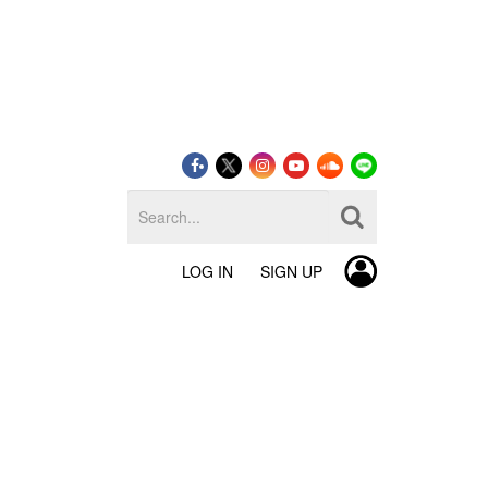
LOG IN
SIGN UP