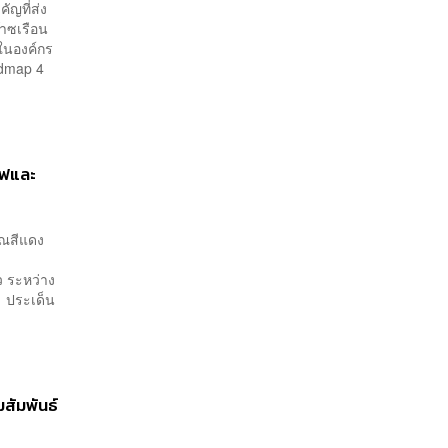
ญที่ส่ง
าซเรือน
ในองค์กร
admap 4
ไฟและ
าณสีแดง
ว ระหว่าง
ฟ ประเด็น
มสัมพันธ์