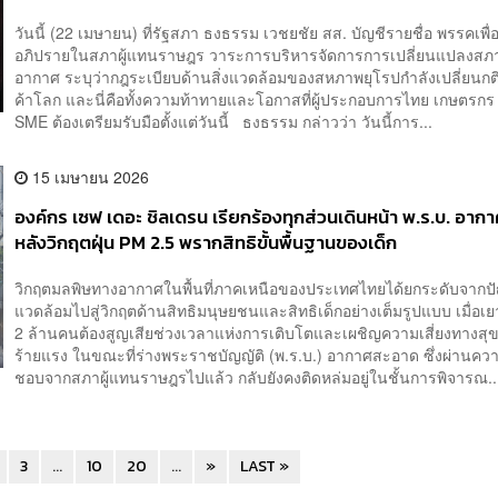
วันนี้ (22 เมษายน) ที่รัฐสภา ธงธรรม เวชยชัย สส. บัญชีรายชื่อ พรรคเพื
อภิปรายในสภาผู้แทนราษฎร วาระการบริหารจัดการการเปลี่ยนแปลงสภา
อากาศ ระบุว่ากฎระเบียบด้านสิ่งแวดล้อมของสหภาพยุโรปกำลังเปลี่ยนก
ค้าโลก และนี่คือทั้งความท้าทายและโอกาสที่ผู้ประกอบการไทย เกษตรก
SME ต้องเตรียมรับมือตั้งแต่วันนี้ ธงธรรม กล่าวว่า วันนี้การ...
15 เมษายน 2026
องค์กร เซฟ เดอะ ชิลเดรน เรียกร้องทุกส่วนเดินหน้า พ.ร.บ. อา
หลังวิกฤตฝุ่น PM 2.5 พรากสิทธิขั้นพื้นฐานของเด็ก
วิกฤตมลพิษทางอากาศในพื้นที่ภาคเหนือของประเทศไทยได้ยกระดับจากปั
แวดล้อมไปสู่วิกฤตด้านสิทธิมนุษยชนและสิทธิเด็กอย่างเต็มรูปแบบ เมื่อเ
2 ล้านคนต้องสูญเสียช่วงเวลาแห่งการเติบโตและเผชิญความเสี่ยงทางสุ
ร้ายแรง ในขณะที่ร่างพระราชบัญญัติ (พ.ร.บ.) อากาศสะอาด ซึ่งผ่านคว
ชอบจากสภาผู้แทนราษฎรไปแล้ว กลับยังคงติดหล่มอยู่ในชั้นการพิจารณ..
3
...
10
20
...
»
LAST »