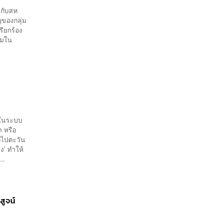
ากับสห
ญของกลุ่ม
ียกร้อง
ิมใน
่ในระบบ
 หรือ
กไปตะวัน
ง’ ทำให้
..
สูจน์