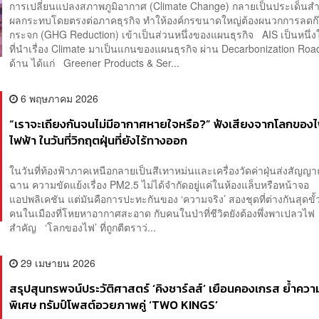
การเปลี่ยนแปลงสภาพภูมิอากาศ (Climate Change) กลายเป็นประเด็นสำคั
ผลกระทบโดยตรงต่อภาคธุรกิจ ทำให้องค์กรขนาดใหญ่ต้องผนวกการลดก๊
กระจก (GHG Reduction) เข้าเป็นส่วนหนึ่งของแผนธุรกิจ AIS เป็นหนึ่ง
ที่นำเรื่อง Climate มาเป็นแกนของแผนธุรกิจ ผ่าน Decarbonization Ro
ด้าน ได้แก่ Greener Products & Ser...
6 พฤษภาคม 2026
“เราจะเถียงกันจนไม่มีอากาศหายใจหรือ?” ฟังเสียงจากโลกของ
ไฟฟ้า ในวันที่วิกฤตฝุ่นที่ยังไร้ทางออก
ในวันที่ท้องฟ้าภาคเหนือกลายเป็นสีเทาหม่นและเครื่องวัดค่าฝุ่นส่งสัญญ
ฉาน ความขัดแย้งเรื่อง PM2.5 ไม่ได้จำกัดอยู่แค่ในห้องแล็บหรือหน้าจอ
แอปพลิเคชัน แต่มันคือการปะทะกันของ ‘ความจริง’ สองชุดที่ต่างกันสุดขั้
คนในเมืองที่โหยหาอากาศสะอาด กับคนในป่าที่ชีวิตยังต้องพึ่งพาเปลวไ
สำคัญ ‘โลกของไฟ’ ที่ถูกตีตราว่...
29 เมษายน 2026
สรุปสุนทรพจน์ประวัติศาสตร์ ‘คิงชาร์ลส์’ เยือนคองเกรส ย้ำควา
พิเศษ ทรัมป์โพสต์อวยภาพคู่ ‘TWO KINGS’