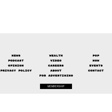
News
Wealth
Pop
Podcast
Video
Now
Opinion
Careers
Events
Privacy Policy
About
Contact
FOR ADVERTISING
MEMBERSHIP